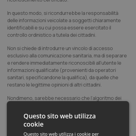
In questo modo, si ricondurrebbe la responsabilità
delle informazioni veicolate a soggetti chiaramente
identificabili e su cui possa essere esercitato il
controllo ordinistico a tutela dei cittadini.
Non si chiede di introdurre un vincolo di accesso
esclusivo alla comunicazione sanitaria, ma di separare
e rendere immediatamente riconoscibili all’utente le
informazioni qualificate (provenienti da operatori
sanitari, specificandone la qualifica), da quelle che
restano le legittime opinioni di altri cittadini.
Nondimeno, sarebbe necessario che l’algoritmo dei
social media riconoscesse il tema sanitario del
contenuto e, qualora questo fosse veicolato da avatar
Questo sito web utilizza
AI – parimenti riconoscibili dagli algoritmi – detto
cookie
contenuto dovrebbe essere rimosso immediatamente
Questo sito web utilizza i cookie per
e in automatico.