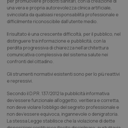
per promuovere prodotti sanitari, con la creazione di
una vera e propria autorevolezza clinica artificiale,
Piemonte
HIV
svincolata da qualsiasi responsabilità professionale e
difficilmente riconoscibile dall’utente medio.
Provincia Autonoma di Bolzano
Infezioni & Febbre
Il risultato è una crescente difficoltà, per il pubblico, nel
Provincia Autonoma di Trento
Ipertensione & Scompenso
distinguere tra informazione e pubblicità, con la
perdita progressiva di chiarezza nell’architettura
Puglia
Malattie rare
comunicativa complessiva del sistema salute nei
confronti del cittadino.
Sardegna
Malattia di Crohn & Rettocolite Ulcerosa
Gli strumenti normativi esistenti sono per lo più reattivi
e repressivi.
Sicilia
Neuroscienze & patologie neurodegenerative
Secondo il D.P.R. 137/2012 la pubblicità informativa
Toscana
Obesità
dev’essere funzionale all’oggetto, veritiera e corretta,
non deve violare l’obbligo del segreto professionale e
Umbria
Oftalmologia
non dev’essere equivoca, ingannevole o denigratoria.
La stessa Legge stabilisce che la violazione di dette
disposizioni costituisce illecito disciplinare; purtuttavia