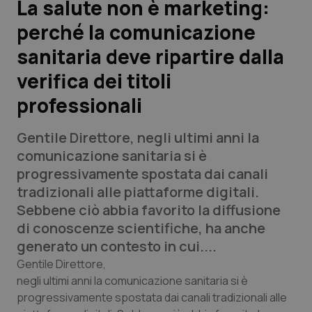
La salute non è marketing:
perché la comunicazione
Scienza e Farmaci
sanitaria deve ripartire dalla
Studi e Analisi
verifica dei titoli
professionali
Lettere al direttore
Gentile Direttore,
negli ultimi anni la
Edizioni Regionali
comunicazione sanitaria si è
progressivamente spostata dai canali
QS Pro
tradizionali alle piattaforme digitali.
Sebbene ciò abbia favorito la diffusione
Professionisti Sanitari.AI
di conoscenze scientifiche, ha anche
generato un contesto in cui....
Abruzzo
QS Pro Gold
Gentile Direttore,
negli ultimi anni la comunicazione sanitaria si è
QS Club
Newsletter
Basilicata
Artrite & artrosi
progressivamente spostata dai canali tradizionali alle