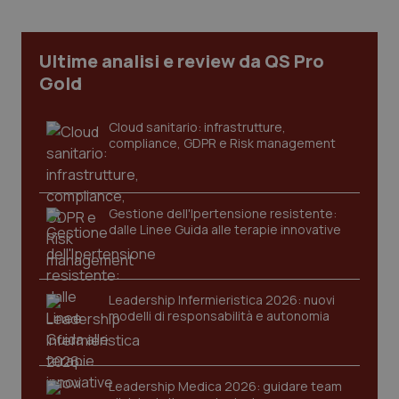
Ultime analisi e review da QS Pro
_ga
1 anno
Google LLC
mes
Gold
.quotidianosanita.it
Cloud sanitario: infrastrutture,
compliance, GDPR e Risk management
Gestione dell'Ipertensione resistente:
dalle Linee Guida alle terapie innovative
Leadership Infermieristica 2026: nuovi
modelli di responsabilità e autonomia
Leadership Medica 2026: guidare team