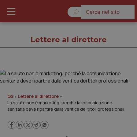
Venerdì 7 Agosto 2026
Lettere al direttore
Lettere al direttore
Cronache
QS
»
Lettere al direttore
»
La salute non è marketing: perché la comunicazione
Governo e Parlamento
sanitaria deve ripartire dalla verifica dei titoli professionali
Regioni e Asl
Lavoro e Professioni