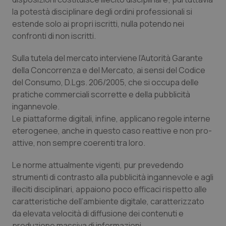
Valle D’Aosta
Oncodermatologia
la potestà disciplinare degli ordini professionali si
estende solo ai propri iscritti, nulla potendo nei
Veneto
Oncoematologia
confronti di non iscritti.
Oncologia & Nutrizione
Sulla tutela del mercato interviene l’Autorità Garante
della Concorrenza e del Mercato, ai sensi del Codice
Psoriasi & pelle
del Consumo, D.Lgs. 206/2005, che si occupa delle
pratiche commerciali scorrette e della pubblicità
Quotidiano Cardiologia
ingannevole.
Le piattaforme digitali, infine, applicano regole interne
eterogenee, anche in questo caso reattive e non pro-
Quotidiano Chirurgia
attive, non sempre coerenti tra loro.
Quotidiano Oncologia
Le norme attualmente vigenti, pur prevedendo
strumenti di contrasto alla pubblicità ingannevole e agli
Quotidiano Pediatria
illeciti disciplinari, appaiono poco efficaci rispetto alle
caratteristiche dell’ambiente digitale, caratterizzato
Rene & patologie urogenitali
da elevata velocità di diffusione dei contenuti e
produzione massiva di informazioni.