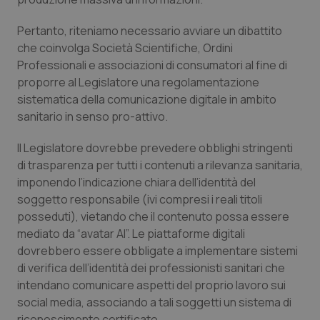
Salute orale & impianti
Pertanto, riteniamo necessario avviare un dibattito
che coinvolga Società Scientifiche, Ordini
Sangue & coagulazione
Professionali e associazioni di consumatori al fine di
proporre al Legislatore una regolamentazione
Tiroide
sistematica della comunicazione digitale in ambito
sanitario in senso pro-attivo.
Tumore al seno
Il Legislatore dovrebbe prevedere obblighi stringenti
Tumore ovarico
di trasparenza per tutti i contenuti a rilevanza sanitaria,
imponendo l’indicazione chiara dell’identità del
soggetto responsabile (ivi compresi i reali titoli
Tumori del Polmone & Testa Collo
posseduti), vietando che il contenuto possa essere
mediato da “avatar AI”. Le piattaforme digitali
Tumori gastrointestinali
dovrebbero essere obbligate a implementare sistemi
di verifica dell’identità dei professionisti sanitari che
Ulcera & Reflusso
intendano comunicare aspetti del proprio lavoro sui
social media, associando a tali soggetti un sistema di
Vaccini
riconoscimento certificato.