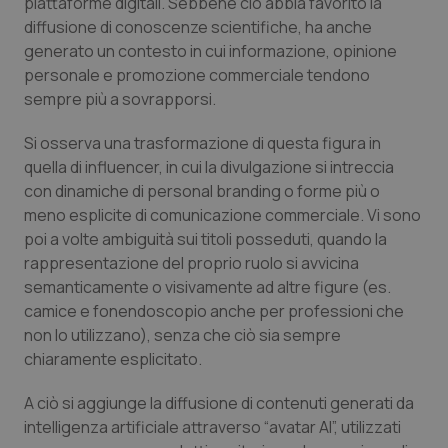
piattaforme digitali. Sebbene ciò abbia favorito la
Calabria
Asma & BPCO
diffusione di conoscenze scientifiche, ha anche
generato un contesto in cui informazione, opinione
Campania
Car-T
personale e promozione commerciale tendono
sempre più a sovrapporsi.
Emilia-Romagna
Colesterolo & coronaropatie
Si osserva una trasformazione di questa figura in
quella di influencer, in cui la divulgazione si intreccia
Friuli Venezia Giulia
Dermatite Atopica
con dinamiche di personal branding o forme più o
meno esplicite di comunicazione commerciale. Vi sono
Lazio
Diabete & glucometri
poi a volte ambiguità sui titoli posseduti, quando la
rappresentazione del proprio ruolo si avvicina
Liguria
Disturbi dell’umore
semanticamente o visivamente ad altre figure (es.
camice e fonendoscopio anche per professioni che
Lombardia
Dolore
non lo utilizzano), senza che ciò sia sempre
chiaramente esplicitato.
Marche
Donna & Salute
A ciò si aggiunge la diffusione di contenuti generati da
intelligenza artificiale attraverso “avatar AI”, utilizzati
Molise
Epatiti