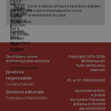
web
uti
Covid. Il silenzio di Fauci e il perdono di Biden.
nuo
Ma il Quinto Emendamento non è
ver
un’ammissione di colpa
dell
You
__Secure-YNID
.youtube.com
5 mesi 4
Que
settimane
imp
You
ten
pre
del
vid
inco
può
Quotidiano online
Copyright 2013-2026
det
d'informazione sanitaria
© Homnya Srl
vis
web
Tutti i diritti sono
uti
riservati
nuo
Direttore
ver
responsabile
dell
P.I. e C.F. 13026241003
You
Luciano Fassari
YSC
Sessione
Que
Google LLC
Iscrizione al ROC
Direttore editoriale
imp
.youtube.com
n.34308
You
Francesco Maria Avitto
Iscrizione Tribunale
ten
vis
di Roma n.115/2013
vid
del 22/05/2013