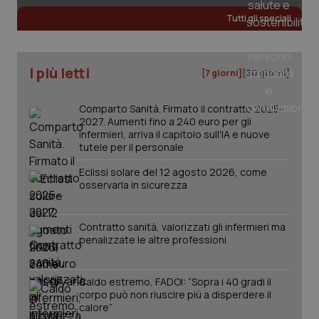
Tutti gli speciali
_ga_KM60CM4NPH
.quotidianosanita.it
1 anno
mes
I più letti
[7 giorni]
[30 giorni]
Comparto Sanità. Firmato il contratto 2025-
2027. Aumenti fino a 240 euro per gli
infermieri, arriva il capitolo sull'IA e nuove
tutele per il personale
Fornitore
/
Eclissi solare del 12 agosto 2026, come
Nome
Scadenza
Descrizion
Dominio
osservarla in sicurezza
Nome
Fornitore
/
Dominio
Scadenza
Des
_ga_0VMQEQKQ1N
.quotidianosanita.it
1 anno 1
Questo
mese
cookie
VISITOR_INFO1_LIVE
5 mesi 4
Que
Google LLC
viene
settimane
imp
.youtube.com
Contratto sanità, valorizzati gli infermieri ma
utilizzato
You
penalizzate le altre professioni
da Google
ten
Analytics
pre
per
del
mantener
vid
Caldo estremo, FADOI: “Sopra i 40 gradi il
lo stato
inco
della
corpo può non riuscire più a disperdere il
può
sessione.
det
calore”
vis