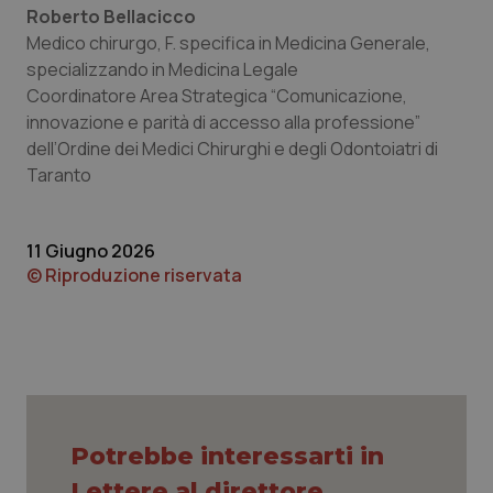
Necessari
Statistici
Marketing
Roberto Bellacicco
Medico chirurgo, F. specifica in Medicina Generale,
I cookie necessari contribuiscono a rendere fruibile il
specializzando in Medicina Legale
sito web abilitandone funzionalità di base quali la
navigazione sulle pagine e l'accesso alle aree
Coordinatore Area Strategica “Comunicazione,
protette del sito. Il sito web non è in grado di
innovazione e parità di accesso alla professione”
funzionare correttamente senza questi cookie.
dell’Ordine dei Medici Chirurghi e degli Odontoiatri di
Nome
Fornitore
/
Dominio
Scaden
Taranto
VISITOR_PRIVACY_METADATA
5 mesi
YouTube
settim
.youtube.com
11 Giugno 2026
© Riproduzione riservata
Potrebbe interessarti in
Lettere al direttore