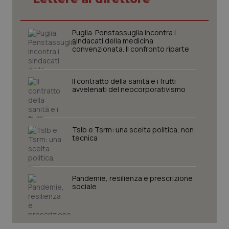
CookieScriptConsent
5 mesi
CookieScript
settim
www.quotidianosanita.it
Puglia. Penstassuglia incontra i
sindacati della medicina
convenzionata. Il confronto riparte
Il contratto della sanità e i frutti
avvelenati del neocorporativismo
Tslb e Tsrm: una scelta politica, non
tecnica
tracking-sites-ironfish-
www.quotidianosanita.it
4
tracking-enable
settim
2 gior
Pandemie, resilienza e prescrizione
sociale
tracking-sites-ironfish-
www.quotidianosanita.it
4
session-id
settim
2 gior