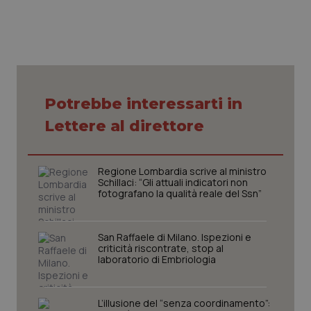
VISITOR_PRIVACY_METADATA
5 mesi
YouTube
settim
.youtube.com
Potrebbe interessarti in
Lettere al direttore
Regione Lombardia scrive al ministro
Schillaci: “Gli attuali indicatori non
fotografano la qualità reale del Ssn”
San Raffaele di Milano. Ispezioni e
CookieScriptConsent
5 mesi
CookieScript
criticità riscontrate, stop al
settim
www.quotidianosanita.it
laboratorio di Embriologia
L’illusione del “senza coordinamento”: