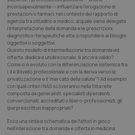
Calabria
Asma & BPCO
inconsapevolmente — influenzare l’erogazione di
prestazioni o farmaci, nel contesto del rapporto di
Campania
Car-T
agenzia tra cittadino e medico, al quale viene delegata
l’interpretazione della domanda e le prescrizioni
diagnostico-terapeutiche atte a rispondere ai bisogni
Emilia-Romagna
Colesterolo & coronaropatie
oggettivi o soggettivi.
Questo modello di intermediazione tra domanda ed
Friuli Venezia Giulia
Dermatite Atopica
offerta, diadica e unidirezionale, è ancora valido?
Come si è evoluto con la differenziazione sistemica tra
Lazio
Diabete & glucometri
I, II e III livello professionale e con la deriva verso la
privatizzazione e il “mercato della salute”? Ad esempio
Liguria
Disturbi dell’umore
con quali criteri i NAS scoveranno nella fitta rete
composta da generalisti, specialisti dipendenti,
Lombardia
Dolore
convenzionati, accreditati o libero-professionisti, gli
iperprescrittori inappropriati?
Marche
Donna & Salute
Ecco una sintesi schematica dei fattori in gioco
nell’interazione tra domanda e offerta in medicina.
Molise
Epatiti