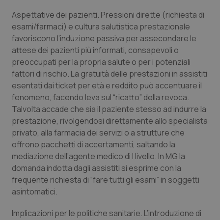
Salute orale & impianti
Aspettative dei pazienti. Pressioni dirette (richiesta di
esami/farmaci) e cultura salutistica prestazionale
Sangue & coagulazione
favoriscono l’induzione passiva per assecondare le
attese dei pazienti più informati, consapevoli o
preoccupati per la propria salute o per i potenziali
Tiroide
fattori di rischio. La gratuità delle prestazioni in assistiti
esentati dai ticket per età e reddito può accentuare il
Tumore al seno
fenomeno, facendo leva sul “ricatto” della revoca.
Talvolta accade che sia il paziente stesso ad indurre la
Tumore ovarico
prestazione, rivolgendosi direttamente allo specialista
privato, alla farmacia dei servizi o a strutture che
Tumori del Polmone & Testa Collo
offrono pacchetti di accertamenti, saltando la
mediazione dell’agente medico di I livello. In MG la
Tumori gastrointestinali
domanda indotta dagli assistiti si esprime con la
frequente richiesta di “fare tutti gli esami” in soggetti
Ulcera & Reflusso
asintomatici.
Implicazioni per le politiche sanitarie. L’introduzione di
Vaccini