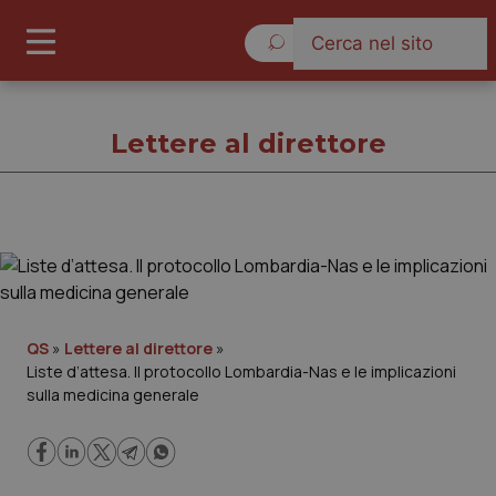
Lunedì 10 Agosto 2026
Lettere al direttore
Lettere al direttore
Cronache
QS
»
Lettere al direttore
»
Liste d’attesa. Il protocollo Lombardia-Nas e le implicazioni
Governo e Parlamento
sulla medicina generale
Regioni e Asl
Lavoro e Professioni