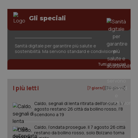
www.quotidianosanita.it
Gli speciali
Sanità digitale per garantire più salute e
sostenibilità. Ma servono standard e condivisione
Tutti gli speciali
I più letti
[7 giorni]
[30 giorni]
Caldo, segnali di lenta ritirata dell'ondata: il 7
agosto restano 26 città da bollino rosso, l'8
_ga_KM60CM4NPH
.quotidianosanita.it
1 anno
scendono a 19
mes
Caldo, l’ondata prosegue. Il 7 agosto 26 città
restano da bollino rosso, solo Bolzano torna