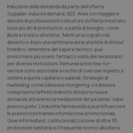
Induzione della domanda da parte dell’offerta
Piemonte
HIV
(supplier-induced demand, SID). Aree con maggiore
densità di professionisti o strutture d’offerta mostrano
Provincia Autonoma di Bolzano
Infezioni & Febbre
tassi più alti di prestazioni, a parità di bisogno, come
illustra l’ironico aforisma: “Metti un ecografo nel
Provincia Autonoma di Trento
Ipertensione & Scompenso
deserto e dopo una settimana avrai una lista di attesa”.
Il medico, detentore del sapere tecnico, può
prescrivere più esami, farmaci o visite del necessario
Puglia
Malattie rare
per diverse motivazioni. Remunerazioni fee-for-
service sono associate a rischio di overuse rispetto a
Sardegna
Malattia di Crohn & Rettocolite Ulcerosa
sistemi a quota capitaria o salariali. Strategie di
marketing, come il disease mongering, o il disease
Sicilia
Neuroscienze & patologie neurodegenerative
creep hanno l’effetto indiretto di indurre nuova
domanda attraverso la mediazione del paziente “sano
Toscana
Obesità
preoccupato”. L’industria farmaceutica può influenzare
le prescrizioni tramite informazione promozionale
Umbria
Oftalmologia
(bias informativo). L’istituzionalizzazione di oltre 30
professioni sanitarie e il frequente ricorso alla libera