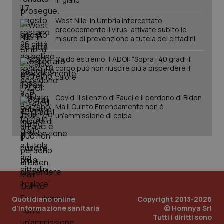
in giallo
West Nile. In Umbria intercettato
precocemente il virus, attivate subito le
misure di prevenzione a tutela dei cittadini
Fornitore
/
Nome
Scadenza
Descrizion
Caldo estremo, FADOI: “Sopra i 40 gradi il
Dominio
Nome
Fornitore
/
Dominio
Scadenza
Des
corpo può non riuscire più a disperdere il
_ga_0VMQEQKQ1N
.quotidianosanita.it
1 anno 1
Questo
calore”
mese
cookie
VISITOR_INFO1_LIVE
5 mesi 4
Que
Google LLC
viene
settimane
imp
.youtube.com
utilizzato
You
Covid. Il silenzio di Fauci e il perdono di Biden.
da Google
ten
Ma il Quinto Emendamento non è
Analytics
pre
un’ammissione di colpa
per
del
mantener
vid
lo stato
inco
della
può
sessione.
det
vis
web
uti
nuo
ver
dell
You
Quotidiano online
Copyright 2013-2026
d'informazione sanitaria
__Secure-YNID
.youtube.com
© Homnya Srl
5 mesi 4
Que
settimane
imp
Tutti i diritti sono
You