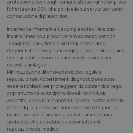
Valle D’Aosta
Oncodermatologia
professione per i lunghi tempi di attesa hanno ampliato
l’offerta extra SSN, che poi ricade sui servizi territoriali
con induzione di prescrizioni.
Veneto
Oncoematologia
Incertezza informativa. La complessità clinica può
Oncologia & Nutrizione
indurre il medico a prescrivere in eccesso per non
“sbagliare”. L’induzione è più frequente in aree
Psoriasi & pelle
diagnostiche e terapeutiche grigie, dove le linee guida
sono assenti o meno specifiche e le informazioni
Quotidiano Cardiologia
carenti o ambigue.
Minimizzazione difensiva del rischio legale e
Quotidiano Chirurgia
reputazionale. Accertamenti diagnostici possono
essere richiesti per proteggersi da contenziosi legali
soprattutto nelle discipline dove il rischio è più
Quotidiano Oncologia
avvertito, come l’emergenza/urgenza; inoltre si tende
a “fare di più” per evitare di mancare una diagnosi o
Quotidiano Pediatria
ridurre un rischio, anche se statisticamente poco
probabile, che potrebbe compromettere la
Rene & patologie urogenitali
reputazione del medico.