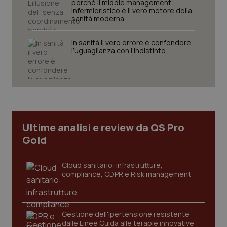
perché il middle management
infermieristico è il vero motore della
sanità moderna
In sanità il vero errore è confondere
l’uguaglianza con l’indistinto
tracking-sites-ironfish-
www.quotidianosanita.it
4
tracking-enable
settim
2 gior
Ultime analisi e review da QS Pro
tracking-sites-ironfish-
www.quotidianosanita.it
4
Gold
session-id
settim
2 gior
Cloud sanitario: infrastrutture,
compliance, GDPR e Risk management
_ga
1 anno
Google LLC
mes
.quotidianosanita.it
Gestione dell'Ipertensione resistente:
dalle Linee Guida alle terapie innovative