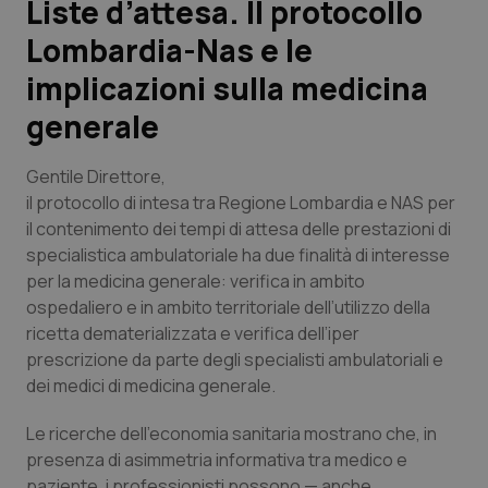
Liste d’attesa. Il protocollo
Lombardia-Nas e le
Scienza e Farmaci
implicazioni sulla medicina
Studi e Analisi
generale
Lettere al direttore
Gentile Direttore,
il protocollo di intesa tra Regione Lombardia e NAS per
Edizioni Regionali
il contenimento dei tempi di attesa delle prestazioni di
specialistica ambulatoriale ha due finalità di interesse
QS Pro
per la medicina generale: verifica in ambito
ospedaliero e in ambito territoriale dell’utilizzo della
Professionisti Sanitari.AI
ricetta dematerializzata e verifica dell’iper
prescrizione da parte degli specialisti ambulatoriali e
dei medici di medicina generale.
Abruzzo
QS Pro Gold
Le ricerche dell’economia sanitaria mostrano che, in
QS Club
Newsletter
Basilicata
Artrite & artrosi
presenza di asimmetria informativa tra medico e
paziente, i professionisti possono — anche