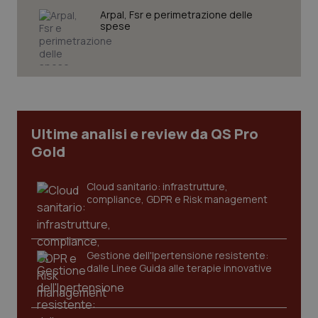
VISITOR_PRIVACY_METADATA
5 mesi
YouTube
settim
.youtube.com
Arpal, Fsr e perimetrazione delle
spese
Ultime analisi e review da QS Pro
Gold
Cloud sanitario: infrastrutture,
compliance, GDPR e Risk management
CookieScriptConsent
5 mesi
CookieScript
settim
www.quotidianosanita.it
Gestione dell'Ipertensione resistente:
dalle Linee Guida alle terapie innovative