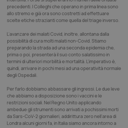
precedenti. I Colleghi che operano in prima linea sono
Piemonte
HIV
allo stremo e già ora sono costretti ad effettuare
scelte etiche strazianti come quella del triage inverso.
Provincia Autonoma di Bolzano
Infezioni & Febbre
L’avanzare dei malati Covid, inoltre, allontana dalla
Provincia Autonoma di Trento
Ipertensione & Scompenso
possibilità di cura molti malati non-Covid. Stiamo
preparando la strada ad una seconda epidemia che,
Puglia
Malattie rare
prima o poi, presenterà il suo conto salatissimo in
termini di ulteriori morbilità e mortalità. L’imperativo è,
quindi, arrivare in pochi mesi ad una operatività normale
Sardegna
Malattia di Crohn & Rettocolite Ulcerosa
degli Ospedali.
Sicilia
Neuroscienze & patologie neurodegenerative
Per farlo dobbiamo abbassare gli ingressi. Le due leve
che abbiamo a disposizione sono i vaccini e le
Toscana
Obesità
restrizioni sociali. Nel Regno Unito applicando
ambedue gli strumenti sono arrivati a pochissimi morti
Umbria
Oftalmologia
da Sars-CoV-2 giornalieri, addirittura zero nell’area di
Londra alcuni giorni fa, in Italia siamo ancora intorno a