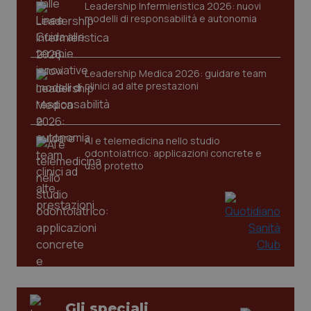
Leadership Infermieristica 2026: nuovi
modelli di responsabilità e autonomia
Leadership Medica 2026: guidare team
clinici ad alte prestazioni
tracking-sites-ironfish-
www.quotidianosanita.it
4
tracking-enable
settim
2 gior
AI e telemedicina nello studio
odontoiatrico: applicazioni concrete e
uso protetto
tracking-sites-ironfish-
www.quotidianosanita.it
4
session-id
settim
2 gior
_ga
1 anno
Google LLC
mes
.quotidianosanita.it
Gli speciali