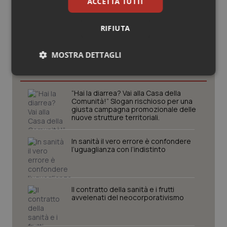
ACCETTA TUTTI
RIFIUTA
Potrebbe interessarti in
MOSTRA DETTAGLI
Lettere al direttore
Necessari
Statistici
Marketing
“Hai la diarrea? Vai alla Casa della
Comunità!” Slogan rischioso per una
giusta campagna promozionale delle
nuove strutture territoriali.
In sanità il vero errore è confondere
Necessari
Statistici
Marketing
l’uguaglianza con l’indistinto
I cookie necessari contribuiscono a rendere fruibile il
sito web abilitandone funzionalità di base quali la
navigazione sulle pagine e l'accesso alle aree
Il contratto della sanità e i frutti
protette del sito. Il sito web non è in grado di
avvelenati del neocorporativismo
funzionare correttamente senza questi cookie.
Nome
Fornitore
/
Dominio
Scaden