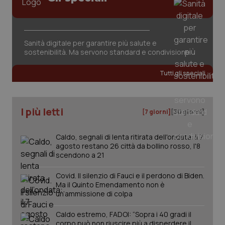
Sanità digitale per garantire più salute e
sostenibilità. Ma servono standard e condivisione
Tutti gli speciali
I più letti
[7 giorni]
[30 giorni]
Caldo, segnali di lenta ritirata dell'ondata: il 7
agosto restano 26 città da bollino rosso, l'8
scendono a 21
Covid. Il silenzio di Fauci e il perdono di Biden.
Ma il Quinto Emendamento non è
un’ammissione di colpa
PHPSESSID
Sessio
PHP.net
Caldo estremo, FADOI: “Sopra i 40 gradi il
www.quotidianosanita.it
corpo può non riuscire più a disperdere il