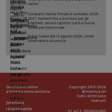
calore”
Comparto Sanità. Firmato il contratto 2025-
2027. Aumenti fino a 240 euro per gli
infermieri, arriva il capitolo sull'IA e nuove
tutele per il personale
Eclissi solare del 12 agosto 2026, come
osservarla in sicurezza
_ga_KM60CM4NPH
.quotidianosanita.it
1 anno
mes
Quotidiano online
Copyright 2013-2026
d'informazione sanitaria
© Homnya Srl
Tutti i diritti sono
riservati
Direttore
responsabile
P.I. e C.F. 13026241003