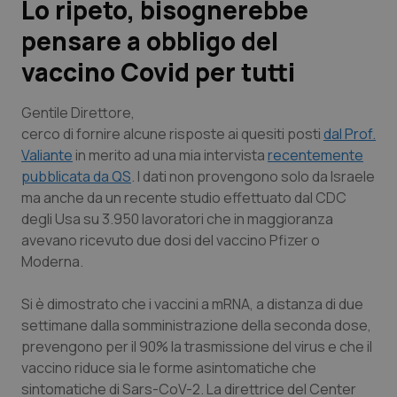
Lo ripeto, bisognerebbe
pensare a obbligo del
Scienza e Farmaci
vaccino Covid per tutti
Studi e Analisi
Gentile Direttore,
Lettere al direttore
cerco di fornire alcune risposte ai quesiti posti
dal Prof.
Valiante
in merito ad una mia intervista
recentemente
pubblicata da QS
. I dati non provengono solo da Israele
Edizioni Regionali
ma anche da un recente studio effettuato dal CDC
degli Usa su 3.950 lavoratori che in maggioranza
QS Pro
avevano ricevuto due dosi del vaccino Pfizer o
Moderna.
Professionisti Sanitari.AI
Si è dimostrato che i vaccini a mRNA, a distanza di due
Abruzzo
QS Pro Gold
settimane dalla somministrazione della seconda dose,
prevengono per il 90% la trasmissione del virus e che il
QS Club
Newsletter
Basilicata
Artrite & artrosi
vaccino riduce sia le forme asintomatiche che
sintomatiche di Sars-CoV-2. La direttrice del Center