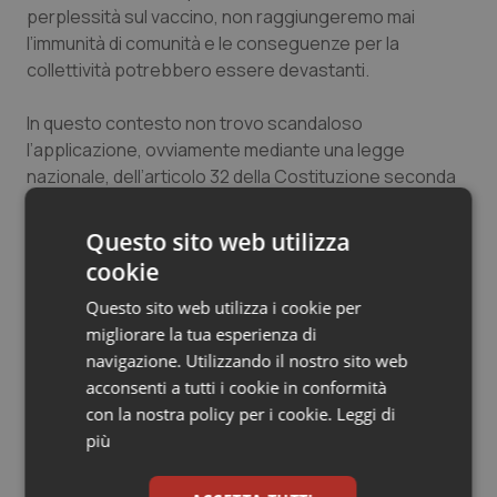
perplessità sul vaccino, non raggiungeremo mai
Salute orale & impianti
l’immunità di comunità e le conseguenze per la
collettività potrebbero essere devastanti.
Sangue & coagulazione
In questo contesto non trovo scandaloso
Tiroide
l’applicazione, ovviamente mediante una legge
nazionale, dell’articolo 32 della Costituzione seconda
Tumore al seno
alinea, in presenza di dati scientifici sempre più
probanti.
Questo sito web utilizza
Tumore ovarico
cookie
Carlo Palermo
Questo sito web utilizza i cookie per
Segretario nazionale Anaao Assomed
Tumori del Polmone & Testa Collo
migliorare la tua esperienza di
navigazione. Utilizzando il nostro sito web
Tumori gastrointestinali
02 Aprile 2021
acconsenti a tutti i cookie in conformità
© Riproduzione riservata
con la nostra policy per i cookie.
Leggi di
Ulcera & Reflusso
più
Vaccini