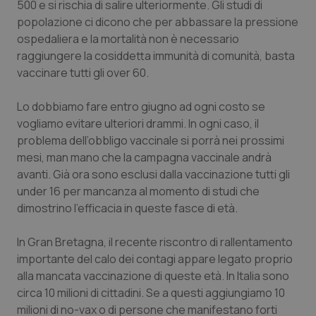
Valle D’Aosta
Oncodermatologia
500 e si rischia di salire ulteriormente. Gli studi di
popolazione ci dicono che per abbassare la pressione
Veneto
Oncoematologia
ospedaliera e la mortalità non è necessario
raggiungere la cosiddetta immunità di comunità, basta
vaccinare tutti gli over 60.
Oncologia & Nutrizione
Lo dobbiamo fare entro giugno ad ogni costo se
Psoriasi & pelle
vogliamo evitare ulteriori drammi. In ogni caso, il
problema dell’obbligo vaccinale si porrà nei prossimi
Quotidiano Cardiologia
mesi, man mano che la campagna vaccinale andrà
avanti. Già ora sono esclusi dalla vaccinazione tutti gli
Quotidiano Chirurgia
under 16 per mancanza al momento di studi che
dimostrino l’efficacia in queste fasce di età.
Quotidiano Oncologia
In Gran Bretagna, il recente riscontro di rallentamento
Quotidiano Pediatria
importante del calo dei contagi appare legato proprio
alla mancata vaccinazione di queste età. In Italia sono
circa 10 milioni di cittadini. Se a questi aggiungiamo 10
Rene & patologie urogenitali
milioni di no-vax o di persone che manifestano forti