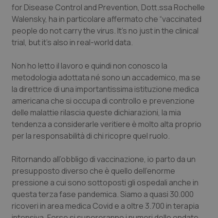
Calabria
Asma & BPCO
for Disease Control and Prevention, Dott.ssa Rochelle
Walensky, ha in particolare affermato che
“vaccinated
people do not carry the virus. It’s no just in the clinical
Campania
Car-T
trial, but it’s also in real-world data.
Emilia-Romagna
Colesterolo & coronaropatie
Non ho letto il lavoro e quindi non conosco la
metodologia adottata né sono un accademico, ma se
Friuli Venezia Giulia
Dermatite Atopica
la direttrice di una importantissima istituzione medica
americana che si occupa di controllo e prevenzione
Lazio
Diabete & glucometri
delle malattie rilascia queste dichiarazioni, la mia
tendenza a considerarle veritiere è molto alta proprio
Liguria
Disturbi dell’umore
per la responsabilità di chi ricopre quel ruolo.
Lombardia
Dolore
Ritornando all’obbligo di vaccinazione, io parto da un
presupposto diverso che è quello dell’enorme
pressione a cui sono sottoposti gli ospedali anche in
Marche
Donna & Salute
questa terza fase pandemica. Siamo a quasi 30.000
ricoveri in area medica Covid e a oltre 3.700 in terapia
Molise
Epatiti
intensiva. Forse si supereranno i numeri delle ondate