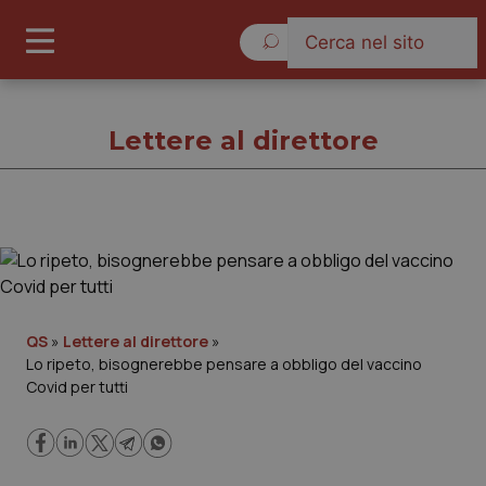
Venerdì 7 Agosto 2026
Lettere al direttore
Lettere al direttore
Cronache
QS
»
Lettere al direttore
»
Lo ripeto, bisognerebbe pensare a obbligo del vaccino
Governo e Parlamento
Covid per tutti
Regioni e Asl
Lavoro e Professioni