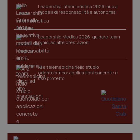
Leadership Infermieristica 2026: nuovi
modelli di responsabilità e autonomia
CookieScriptConsent
5 mesi
CookieScript
Leadership Medica 2026: guidare team
settim
www.quotidianosanita.it
clinici ad alte prestazioni
AI e telemedicina nello studio
odontoiatrico: applicazioni concrete e
uso protetto
tracking-sites-ironfish-
www.quotidianosanita.it
4
tracking-enable
settim
2 gior