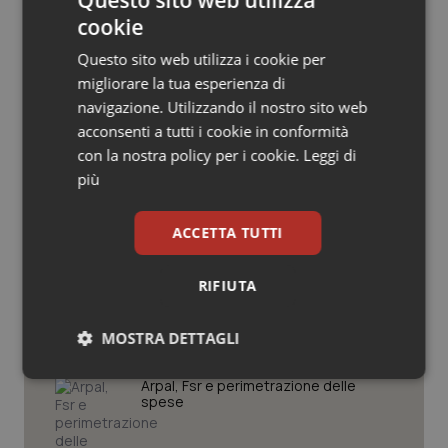
Salute orale & impianti
cookie
Questo sito web utilizza i cookie per
Sangue & coagulazione
migliorare la tua esperienza di
Potrebbe interessarti in
navigazione. Utilizzando il nostro sito web
Tiroide
Emilia-Romagna
acconsenti a tutti i cookie in conformità
con la nostra policy per i cookie.
Leggi di
Tumore al seno
più
Cresce la ricerca in Emilia-Romagna:
nel 2025 condotti 1.530 studi, il
numero più alto degli ultimi cinque
Tumore ovarico
ACCETTA TUTTI
anni
Tumori del Polmone & Testa Collo
RIFIUTA
Il contratto della sanità e i frutti
avvelenati del neocorporativismo
Tumori gastrointestinali
MOSTRA DETTAGLI
Necessari
Statistici
Marketing
Ulcera & Reflusso
Arpal, Fsr e perimetrazione delle
spese
Vaccini