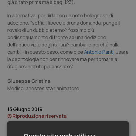
Valle D’Aosta
Oncodermatologia
già citato prima ma a pag. 123).
In alternativa, per dirla con un noto bolognese di
Veneto
Oncoematologia
adozione, “soffia il libeccio di una domanda, punge il
rovaio di un dubbio eterno”: fossimo più
Oncologia & Nutrizione
pedissequamente di fronte ad una riedizione
dell’antico vizio degli italiani? cambiare perché nulla
Psoriasi & pelle
cambi – in questo caso, come dice
Antonio Panti
, usare
la deontologia non per rinnovare ma per tornare a
Quotidiano Cardiologia
rifugiarsi nell’utopia passato?
Quotidiano Chirurgia
Giuseppe Gristina
Medico, anestesista rianimatore
Quotidiano Oncologia
13 Giugno 2019
Quotidiano Pediatria
© Riproduzione riservata
Rene & patologie urogenitali
Questo sito web utilizza