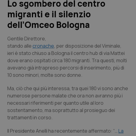
Lo sgombero del centro
migranti e il silenzio
Scienza e Farmaci
dell’Omceo Bologna
Studi e Analisi
Gentile Direttore
,
Lettere al direttore
stando alle
cronache
, per disposizione del Viminale,
ieri è stato chiuso a Bologna il centro hub di via Mattei
dove erano ospitati circa 180 migranti. Tra questi, molti
Edizioni Regionali
avevano già intrapreso percorsi di inserimento, più di
10 sono minori, molte sono donne.
QS Pro
Ma, ciò che qui più interessa, tra quei 180 vi sono anche
Professionisti Sanitari.AI
numerose persone malate che ora non avranno più i
necessari riferimenti per quanto utile al loro
Abruzzo
QS Pro Gold
sostentamento, ma soprattutto al prosieguo dei
trattamenti in corso.
QS Club
Newsletter
Basilicata
Artrite & artrosi
Il Presidente Anelli ha recentemente affermato: “…
La