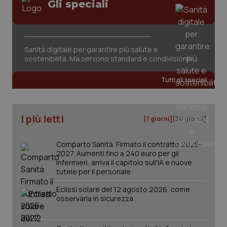
Gli speciali
tracking-sites-ironfish-
www.quotidianosanita.it
4
session-id
settim
2 gior
Sanità digitale per garantire più salute e
sostenibilità. Ma servono standard e condivisione
_ga
1 anno
Google LLC
mes
.quotidianosanita.it
Tutti gli speciali
I più letti
[7 giorni]
[30 giorni]
Comparto Sanità. Firmato il contratto 2025-
2027. Aumenti fino a 240 euro per gli
infermieri, arriva il capitolo sull'IA e nuove
tutele per il personale
Eclissi solare del 12 agosto 2026, come
osservarla in sicurezza