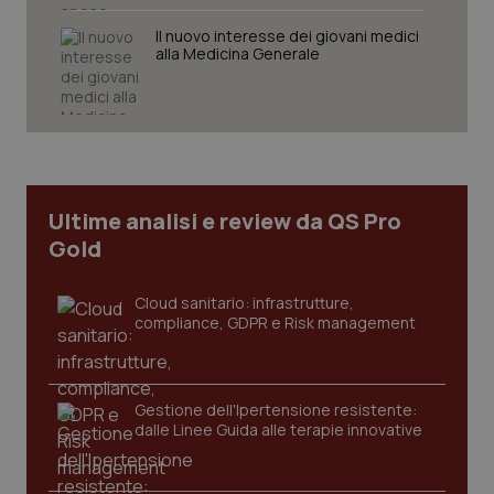
Il nuovo interesse dei giovani medici
alla Medicina Generale
Necessari
Statistici
Marketing
I cookie necessari contribuiscono a rendere fruibile il
sito web abilitandone funzionalità di base quali la
navigazione sulle pagine e l'accesso alle aree
protette del sito. Il sito web non è in grado di
funzionare correttamente senza questi cookie.
Ultime analisi e review da QS Pro
Nome
Fornitore
/
Dominio
Scaden
Gold
VISITOR_PRIVACY_METADATA
5 mesi
YouTube
settim
.youtube.com
Cloud sanitario: infrastrutture,
compliance, GDPR e Risk management
Gestione dell'Ipertensione resistente:
dalle Linee Guida alle terapie innovative