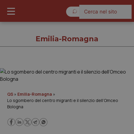
Giovedì 6 Agosto 2026
Emilia-Romagna
Emilia-Romagna
Cronache
QS
»
Emilia-Romagna
»
Lo sgombero del centro migranti e il silenzio dell’Omceo
Governo e Parlamento
Bologna
Regioni e Asl
Lavoro e Professioni