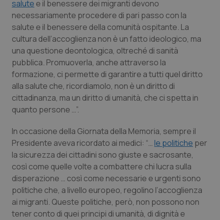
salute
e il benessere dei migranti devono
Calabria
Asma & BPCO
necessariamente procedere di pari passo con la
salute e il benessere della comunità ospitante. La
Campania
Car-T
cultura dell’accoglienza non è un fatto ideologico, ma
una questione deontologica, oltreché di sanità
Emilia-Romagna
Colesterolo & coronaropatie
pubblica. Promuoverla, anche attraverso la
formazione, ci permette di garantire a tutti quel diritto
Friuli Venezia Giulia
Dermatite Atopica
alla salute che, ricordiamolo, non è un diritto di
cittadinanza, ma un diritto di umanità, che ci spetta in
Lazio
Diabete & glucometri
quanto persone …”.
In occasione della Giornata della Memoria, sempre il
Liguria
Disturbi dell’umore
Presidente aveva ricordato ai medici: “…
le politiche
per
la sicurezza dei cittadini sono giuste e sacrosante,
Lombardia
Dolore
così come quelle volte a combattere chi lucra sulla
disperazione … così come necessarie e urgenti sono
Marche
Donna & Salute
politiche che, a livello europeo, regolino l’accoglienza
ai migranti. Queste politiche, però, non possono non
Molise
Epatiti
tener conto di quei principi di umanità, di dignità e