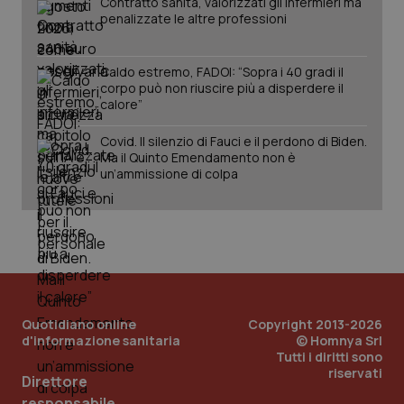
Contratto sanità, valorizzati gli infermieri ma
penalizzate le altre professioni
Caldo estremo, FADOI: “Sopra i 40 gradi il
corpo può non riuscire più a disperdere il
calore”
Covid. Il silenzio di Fauci e il perdono di Biden.
Ma il Quinto Emendamento non è
un’ammissione di colpa
PHPSESSID
Sessio
PHP.net
www.quotidianosanita.it
Quotidiano online
Copyright 2013-2026
d'informazione sanitaria
© Homnya Srl
Tutti i diritti sono
riservati
Direttore
responsabile