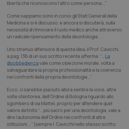
libertà che riconoscono l’altro come persona …”
Piemonte
HIV
Come sappiamo sono in corso gli Stati Generali della
Medicina e si è discusso, e ancora si discuterà, sulla
Provincia Autonoma di Bolzano
Infezioni & Febbre
necessità di rinnovare il ruolo medico anche attraverso
un radicale ripensamento della deontologia.
Provincia Autonoma di Trento
Ipertensione & Scompenso
Uno strenuo difensore di questa idea, il Prof. Cavicchi,
Puglia
Malattie rare
a pag. 136 di un suo scritto recente afferma: “…
La
disobbedienza
vale come obie­zione morale, volta a
Sardegna
Malattia di Crohn & Rettocolite Ulcerosa
salvaguardare la propria pro­fessionalità e la coerenza
nei confronti della propria deontologia …”
Sicilia
Neuroscienze & patologie neurodegenerative
Ecco, ci sarebbe piaciuto allora sentire la voce, altre
volte stentorea, dell’Ordine di Bologna riguardo allo
Toscana
Obesità
sgombero di via Mattei, proprio per difendere quel
valore definito “… più sacro per una deontologia, vale a
Umbria
Oftalmologia
dire l’autonomia del­l’Ordine nei confronti di altre
istituzioni … ” (sempre I. Cavicchi nello stesso scritto