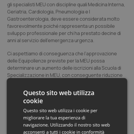
gli specialisti MEU con discipline quali Medicina Interna,
Salute orale & impianti
Geriatria, Cardiologia, Pneumologia e l
Gastroenterologia, deve essere considerata molto
Sangue & coagulazione
favorevolmente poiché rappresenta un possibile
sviluppo professionale per chi ha prestato decine di
Tiroide
anni al servizio dell’emergenza urgenza.
Tumore al seno
Ci aspettiamo di conseguenza che l’approvazione
delle Equipollenze previste per la MEU possa
determinare un aumento delle iscrizioni alla Scuola di
Tumore ovarico
Specializzazione in MEU, con conseguente riduzione
dei contratti non utilizzati e riduzione degli abbandoni
Tumori del Polmone & Testa Collo
degli specializzandi in MEU, assieme ad una maggiore
Questo sito web utilizza
attrattività e dignità della nostra specialità che di fatto
cookie
Tumori gastrointestinali
gestisce in emergenza il paziente internistico,
Questo sito web utilizza i cookie per
cardiologico, pneumologico, gastroenterologico,
Ulcera & Reflusso
migliorare la tua esperienza di
geriatrico e di numerose altre discipline.
navigazione. Utilizzando il nostro sito web
Vaccini
Professor Francesco Franceschi
acconsenti a tutti i cookie in conformità