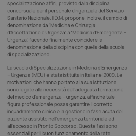
specializzazione affini, previste dalla disciplina
Calabria
Asma & BPCO
concorsuale per il personale dirigenziale del Servizio
Sanitario Nazionale. Il D.M. propone, inoltre, il cambio di
Campania
Car-T
denominazione da “Medicina e Chirurgia
d’Accettazione e Urgenza” a “Medicina d’Emergenza –
Emilia-Romagna
Colesterolo & coronaropatie
Urgenza”, facendo finalmente coincidere la
denominazione della disciplina con quella della scuola
Friuli Venezia Giulia
Dermatite Atopica
di specializzazione.
Lazio
Diabete & glucometri
La scuola di Specializzazione in Medicina d’Emergenza
– Urgenza (MEU) è stata istituita in Italia nel 2009. Le
motivazioni che hanno portato alla sua istituzione
Liguria
Disturbi dell’umore
sono legate alla necessità dell’adeguata formazione
del medico d’emergenza – urgenza, affinché tale
Lombardia
Dolore
figura professionale possa garantire il corretto
inquadramento clinico e la gestione in fase acuta del
Marche
Donna & Salute
paziente assistito nell’emergenza territoriale ed
all’accesso in Pronto Soccorso. Queste fasi sono
Molise
Epatiti
essenziali per il buon funzionamento della rete