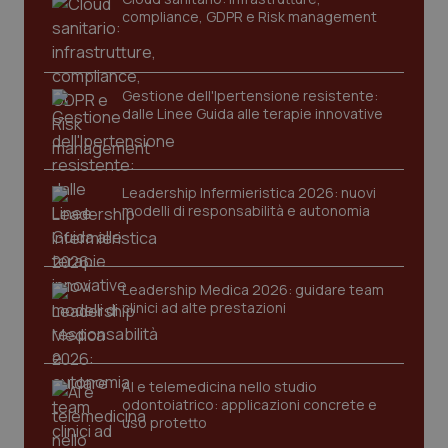
compliance, GDPR e Risk management
Gestione dell'Ipertensione resistente:
dalle Linee Guida alle terapie innovative
Leadership Infermieristica 2026: nuovi
modelli di responsabilità e autonomia
tracking-sites-ironfish-
www.quotidianosanita.it
4
tracking-enable
settim
2 gior
Leadership Medica 2026: guidare team
clinici ad alte prestazioni
tracking-sites-ironfish-
www.quotidianosanita.it
4
session-id
settim
2 gior
AI e telemedicina nello studio
odontoiatrico: applicazioni concrete e
uso protetto