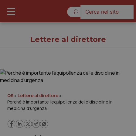
Domenica 9 Agosto 2026
Lettere al direttore
Lettere al direttore
Cronache
QS
»
Lettere al direttore
»
Perché è importante l’equipollenza delle discipline in
Governo e Parlamento
medicina d’urgenza
Regioni e Asl
Lavoro e Professioni