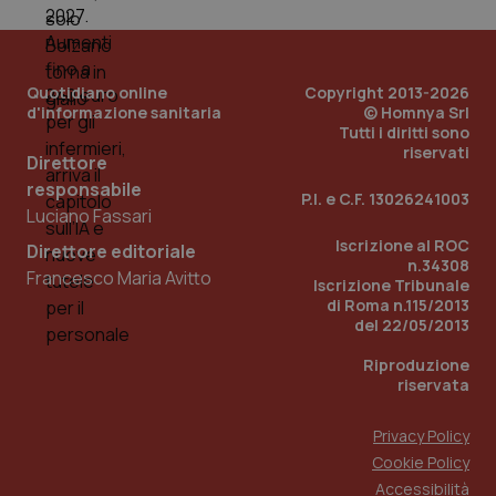
Quotidiano online
Copyright 2013-2026
d'informazione sanitaria
© Homnya Srl
Tutti i diritti sono
riservati
Direttore
Fornitore
/
responsabile
Nome
Scadenza
Descrizion
P.I. e C.F. 13026241003
Dominio
Luciano Fassari
Nome
Fornitore
/
Dominio
Scadenza
Des
_ga_0VMQEQKQ1N
.quotidianosanita.it
1 anno 1
Questo
Iscrizione al ROC
Direttore editoriale
mese
cookie
VISITOR_INFO1_LIVE
5 mesi 4
Que
Google LLC
n.34308
viene
settimane
imp
.youtube.com
Francesco Maria Avitto
utilizzato
Iscrizione Tribunale
You
da Google
ten
di Roma n.115/2013
Analytics
pre
del 22/05/2013
per
del
mantener
vid
lo stato
inco
Riproduzione
della
può
riservata
sessione.
det
vis
web
Privacy Policy
uti
nuo
Cookie Policy
ver
dell
Accessibilità