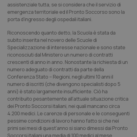
assistenziale tutta, se si considera che il servizio di
Piemonte
HIV
emergenza territoriale ed il Pronto Soccorso sono la
porta d’ingresso degli ospedali italiani.
Provincia Autonoma di Bolzano
Infezioni & Febbre
Riconoscendo quanto detto, la Scuola è stata da
subito inserita nel novero delle Scuole di
Provincia Autonoma di Trento
Ipertensione & Scompenso
Specializzazione di interesse nazionale e sono state
riconosciuti dal Ministero un numero di contratti
Puglia
Malattie rare
crescenti di anno in anno. Nonostante la richiesta di un
numero adeguato di contratti da parte della
Sardegna
Malattia di Crohn & Rettocolite Ulcerosa
Conferenza Stato – Regioni, negli ultimi 10 anni il
numero di iscritti (che divengono specialisti dopo 5
Sicilia
Neuroscienze & patologie neurodegenerative
anni) è stato largamente insufficiente. Ciò ha
contribuito pesantemente all’attuale situazione critica
Toscana
Obesità
dei Pronto Soccorsi italiani, nei quali mancano circa
4.200 medici. Le carenze di personale e le conseguenti
pessime condizioni di lavoro hanno fatto si che nei
Umbria
Oftalmologia
primi sei mesi di quest’anno si siano dimessi dai Pronto
Soccorsi italiani una media di 100 medici al mese.