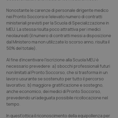
Valle D’Aosta
Oncodermatologia
Nonostante le carenze di personale dirigente medico
Veneto
Oncoematologia
nei Pronto Soccorsi e l’elevato numero di contratti
ministeriali previsti per la Scuola di Specializzazione in
Oncologia & Nutrizione
MEU. La stessa risulta poco attrattiva per i medici
neolaureati (il numero di contratti messi a disposizione
Psoriasi & pelle
dal Ministero ma non utilizzate lo scorso anno, risulta il
50% del totale).
Quotidiano Cardiologia
Al fine d’incentivare l’iscrizione alla Scuola MEU è
necessario prevedere: a) sbocchi professionali futuri
Quotidiano Chirurgia
non limitati al Pronto Soccorso, che si trasforma in un
lavoro usurante se sostenuto per tutto il percorso
Quotidiano Oncologia
lavorativo; b) maggiore gratificazione e sostegno,
anche economico, dei medici di Pronto Soccorso,
Quotidiano Pediatria
prevedendo un’adeguata possibile ricollocazione nel
tempo.
Rene & patologie urogenitali
In quest’ottica il riconoscimento della equipollenza per