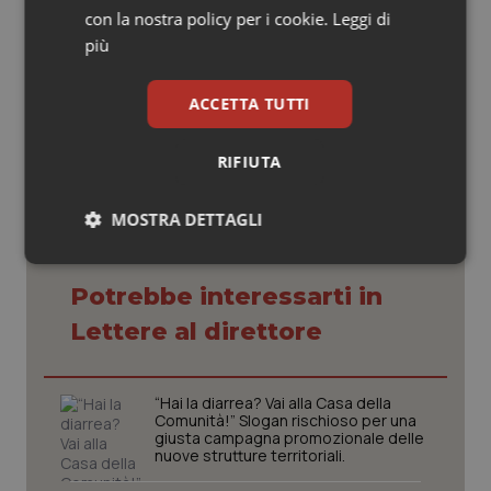
Presidente ITEMS
con la nostra policy per i cookie.
Leggi di
più
26 Settembre 2022
ACCETTA TUTTI
© Riproduzione riservata
RIFIUTA
MOSTRA DETTAGLI
Necessari
Statistici
Marketing
Potrebbe interessarti in
Lettere al direttore
“Hai la diarrea? Vai alla Casa della
Comunità!” Slogan rischioso per una
Necessari
Statistici
Marketing
giusta campagna promozionale delle
nuove strutture territoriali.
I cookie necessari contribuiscono a rendere fruibile il
sito web abilitandone funzionalità di base quali la