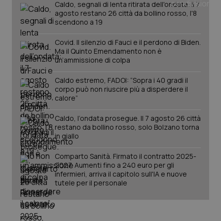
Caldo, segnali di lenta ritirata dell'ondata: il 7
agosto restano 26 città da bollino rosso, l'8
scendono a 19
PHPSESSID
Sessio
PHP.net
www.quotidianosanita.it
Covid. Il silenzio di Fauci e il perdono di Biden.
Ma il Quinto Emendamento non è
un’ammissione di colpa
Caldo estremo, FADOI: “Sopra i 40 gradi il
corpo può non riuscire più a disperdere il
calore”
Caldo, l’ondata prosegue. Il 7 agosto 26 città
restano da bollino rosso, solo Bolzano torna
in giallo
Comparto Sanità. Firmato il contratto 2025-
2027. Aumenti fino a 240 euro per gli
infermieri, arriva il capitolo sull'IA e nuove
tutele per il personale
_ga_KM60CM4NPH
.quotidianosanita.it
1 anno
mes