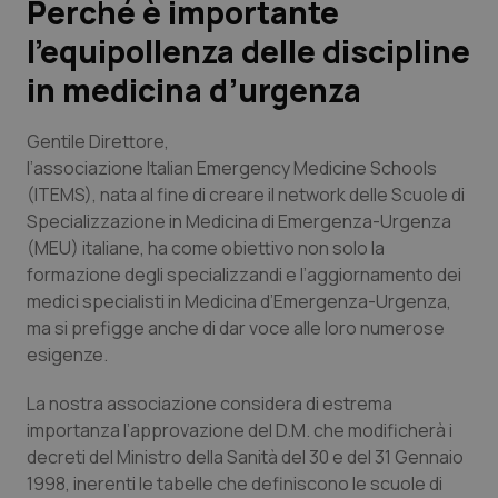
Perché è importante
l’equipollenza delle discipline
Scienza e Farmaci
in medicina d’urgenza
Studi e Analisi
Gentile Direttore,
Lettere al direttore
l’associazione Italian Emergency Medicine Schools
(ITEMS), nata al fine di creare il network delle Scuole di
Specializzazione in Medicina di Emergenza-Urgenza
Edizioni Regionali
(MEU) italiane, ha come obiettivo non solo la
formazione degli specializzandi e l’aggiornamento dei
QS Pro
medici specialisti in Medicina d’Emergenza-Urgenza,
ma si prefigge anche di dar voce alle loro numerose
Professionisti Sanitari.AI
esigenze.
Abruzzo
QS Pro Gold
La nostra associazione considera di estrema
importanza l’approvazione del D.M. che modificherà i
QS Club
Newsletter
Basilicata
Artrite & artrosi
decreti del Ministro della Sanità del 30 e del 31 Gennaio
1998, inerenti le tabelle che definiscono le scuole di