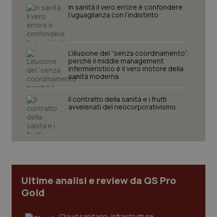
navigazione sulle pagine e l'accesso alle aree
In sanità il vero errore è confondere
protette del sito. Il sito web non è in grado di
l’uguaglianza con l’indistinto
funzionare correttamente senza questi cookie.
Nome
Fornitore
/
Dominio
Scaden
VISITOR_PRIVACY_METADATA
5 mesi
YouTube
L’illusione del “senza coordinamento”:
settim
.youtube.com
perché il middle management
infermieristico è il vero motore della
sanità moderna
Il contratto della sanità e i frutti
avvelenati del neocorporativismo
Ultime analisi e review da QS Pro
Gold
CookieScriptConsent
5 mesi
CookieScript
settim
www.quotidianosanita.it
Cloud sanitario: infrastrutture,