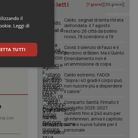
I più letti
[7 giorni]
[30 giorni]
i Monaldi-
ilizzando il
Caldo, segnali di lenta ritirata
cookie.
Leggi di
dell'ondata: il 7 agosto
restano 26 città da bollino
rosso, l'8 scendono a 19
Covid. Il silenzio di Fauci e il
ETTA TUTTI
perdono di Biden. Ma il Quinto
Emendamento non è
un’ammissione di colpa
keting
Caldo estremo, FADOI:
“Sopra i 40 gradi il corpo può
non riuscire più a disperdere
il calore”
Comparto Sanità. Firmato il
o
contratto 2025-2027.
Aumenti fino a 240 euro per
rna con
gli infermieri, arriva il capitolo
igazione sulle pagine
sull'IA e nuove tutele per il
kie.
personale