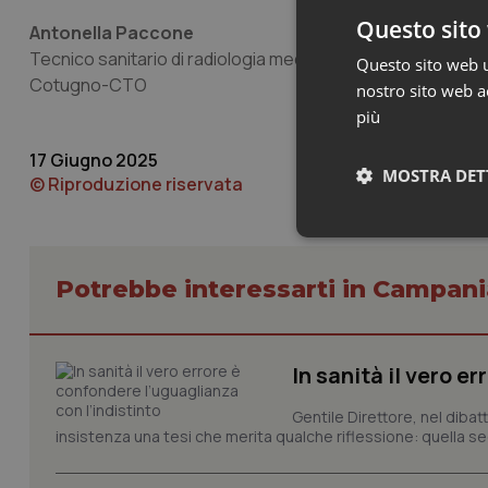
Questo sito 
Antonella Paccone
Tecnico sanitario di radiologia medica – UOC formazione 
Questo sito web ut
Cotugno-CTO
nostro sito web ac
più
17 Giugno 2025
MOSTRA DET
© Riproduzione riservata
Neces
Potrebbe interessarti in Campani
In sanità il vero e
Gentile Direttore, nel diba
insistenza una tesi che merita qualche riflessione: quella se
I cookie necessari con
e l'accesso alle aree 
Nome