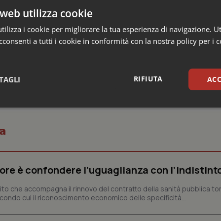
web utilizza cookie
e programmazione del personale Azienda Ospedaliera dei Coll
ilizza i cookie per migliorare la tua esperienza di navigazione. Ut
consenti a tutti i cookie in conformità con la nostra policy per i 
RIFIUTA
TAGLI
ACC
sari
Statistici
Mar
a
rrore è confondere l’uguaglianza con l’indistint
Necessari
Statistici
Marketing
ttito che accompagna il rinnovo del contratto della sanità pubblica to
condo cui il riconoscimento economico delle specificità...
tribuiscono a rendere fruibile il sito web abilitandone funzionalità di base quali la nav
protette del sito. Il sito web non è in grado di funzionare correttamente senza questi coo
Fornitore
/
Dominio
Scadenza
Descrizione