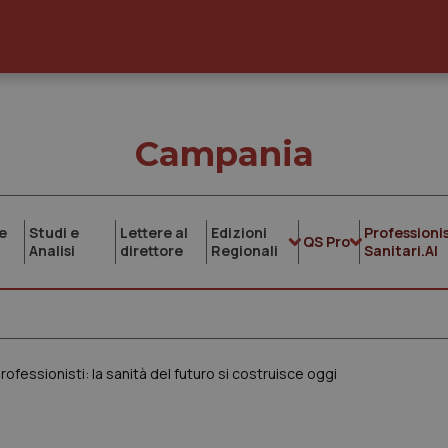
Campania
e
Studi e
Lettere al
Edizioni
Professionis
QS Pro
Analisi
direttore
Regionali
Sanitari.AI
ofessionisti: la sanità del futuro si costruisce oggi