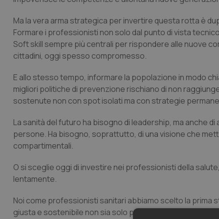
Ma la vera arma strategica per invertire questa rotta è du
Formare i professionisti non solo dal punto di vista tecni
Soft skill sempre più centrali per rispondere alle nuove com
cittadini, oggi spesso compromesso.
E allo stesso tempo, informare la popolazione in modo ch
migliori politiche di prevenzione rischiano di non raggiu
sostenute non con spot isolati ma con strategie permanent
La sanità del futuro ha bisogno di leadership, ma anche di a
persone. Ha bisogno, soprattutto, di una visione che mett
compartimentali.
O si sceglie oggi di investire nei professionisti della salut
lentamente.
Noi come professionisti sanitari abbiamo scelto la prima s
giusta e sostenibile non sia solo possibile, ma doveroso.