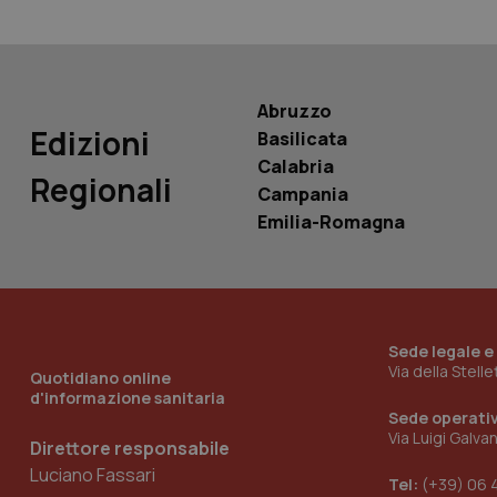
PHPSESSID
Abruzzo
Edizioni
Basilicata
_ga_KM60CM4NPH
Calabria
Regionali
Campania
Emilia-Romagna
Nome
Nome
VISITOR_INFO1_LIV
_ga_0VMQEQKQ1N
Sede legale e
Via della Stell
Quotidiano online
__Secure-YNID
d'informazione sanitaria
Sede operati
Via Luigi Galva
Direttore responsabile
Luciano Fassari
YSC
Tel:
(+39) 06 