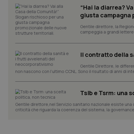
“Hai la diarrea? V
VISITOR_PRIVACY_
giusta campagna pr
Gentile direttore, la Regio
campeggia a grandi lettere ma
CookieScriptConse
Il contratto della 
tracking-sites-ironf
Gentile Direttore, le differ
tracking-enable
non nascono con l’ultimo CCNL. Sono il risultato di anni di interv
tracking-sites-ironf
session-id
Tslb e Tsrm: una s
_ga
Gentile direttore,nel Servizio sanitario nazionale esiste una
criticità che riguarda la coerenza del sistema, la governance 