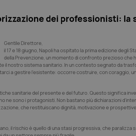
izzazione dei professionisti: la 
Gentile Direttore,
il 17 e 18 giugno, Napoli ha ospitato la prima edizione degli St
della Prevenzione, un momento di confronto prezioso che 
nte il nostro sistema sanitario. In un contesto segnato da tras
arci a gestire l’esistente: occorre costruire, con coraggio, 
iche sanitarie del presente e del futuro. Questo significa inve
o ne sono i protagonisti. Non bastano più dichiarazioni d’inten
zzazione, che restituiscano dignità, motivazione e prospettive
o, il rischio è quello di una stasi progressiva, che paralizza s
 da un settore sempre più fragile.