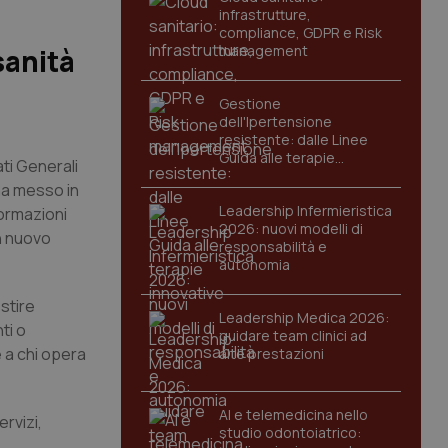
infrastrutture,
compliance, GDPR e Risk
management
sanità
Gestione
dell'Ipertensione
resistente: dalle Linee
Guida alle terapie
ati Generali
innovative
ha messo in
Leadership Infermieristica
formazioni
2026: nuovi modelli di
un nuovo
responsabilità e
autonomia
stire
Leadership Medica 2026:
ti o
guidare team clinici ad
 a chi opera
alte prestazioni
AI e telemedicina nello
ervizi,
studio odontoiatrico: