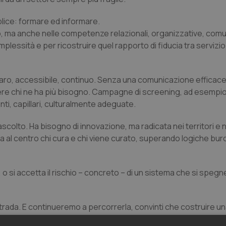
plice: formare ed informare.
co, ma anche nelle competenze relazionali, organizzative, comu
plessità e per ricostruire quel rapporto di fiducia tra servizio
iaro, accessibile, continuo. Senza una comunicazione efficace
ngere chi ne ha più bisogno. Campagne di screening, ad esempi
i, capillari, culturalmente adeguate.
scolto. Ha bisogno di innovazione, ma radicata nei territori e n
a al centro chi cura e chi viene curato, superando logiche bur
e, o si accetta il rischio – concreto – di un sistema che si spegn
trada. E continueremo a percorrerla, convinti che costruire un