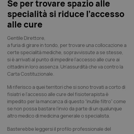
Se per trovare spazio alle
specialità si riduce l’accesso
Scienza e Farmaci
alle cure
Studi e Analisi
Gentile Direttore,
Lettere al direttore
a furia di girare in tondo, per trovare una collocazione a
certe specialità mediche, sopravvissute a se stesse,
si è arrivati al punto di impedire l’accesso alle cure ai
Edizioni Regionali
cittadini in loro assenza. Un’assurdità che va contro la
Carta Costituzionale.
QS Pro
Mi riferisco a quei territori che si sono trovati a corto di
Professionisti Sanitari.AI
fisiatri e l’accesso alle cure del fisioterapista è
impedito per la mancanza di questo “inutile filtro” come
Abruzzo
QS Pro Gold
se non possa bastare l’invio da parte di un qualunque
altro medico di medicina generale o specialista.
QS Club
Newsletter
Basilicata
Artrite & artrosi
Basterebbe leggersi il profilo professionale del