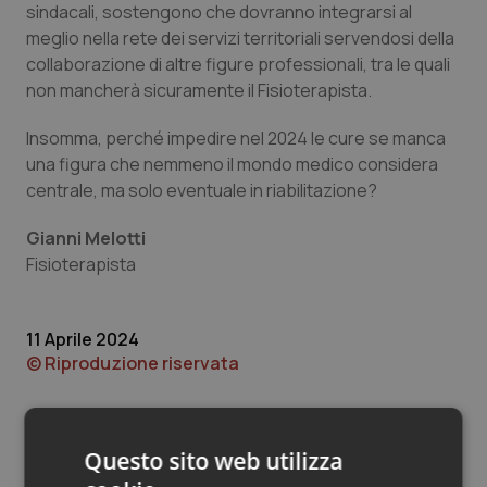
Valle D’Aosta
Oncodermatologia
sindacali, sostengono che dovranno integrarsi al
meglio nella rete dei servizi territoriali servendosi della
Veneto
Oncoematologia
collaborazione di altre figure professionali, tra le quali
non mancherà sicuramente il Fisioterapista.
Oncologia & Nutrizione
Insomma, perché impedire nel 2024 le cure se manca
una figura che nemmeno il mondo medico considera
Psoriasi & pelle
centrale, ma solo eventuale in riabilitazione?
Quotidiano Cardiologia
Gianni Melotti
Fisioterapista
Quotidiano Chirurgia
11 Aprile 2024
Quotidiano Oncologia
© Riproduzione riservata
Quotidiano Pediatria
Rene & patologie urogenitali
Questo sito web utilizza