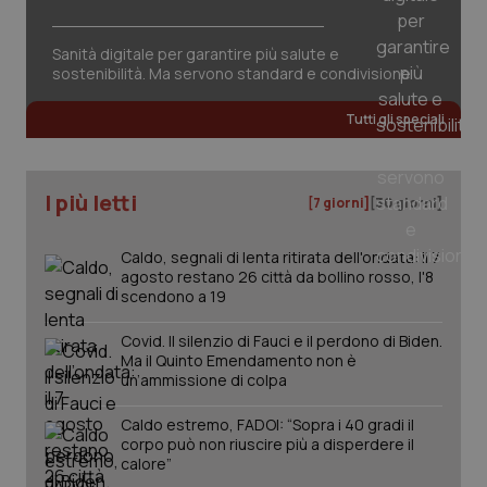
tracking-sites-ironfish-
www.quotidianosanita.it
4
session-id
settim
2 gior
Sanità digitale per garantire più salute e
sostenibilità. Ma servono standard e condivisione
Tutti gli speciali
_ga
1 anno
Google LLC
mes
.quotidianosanita.it
I più letti
[7 giorni]
[30 giorni]
Caldo, segnali di lenta ritirata dell'ondata: il 7
agosto restano 26 città da bollino rosso, l'8
scendono a 19
Covid. Il silenzio di Fauci e il perdono di Biden.
Ma il Quinto Emendamento non è
un’ammissione di colpa
Caldo estremo, FADOI: “Sopra i 40 gradi il
corpo può non riuscire più a disperdere il
calore”