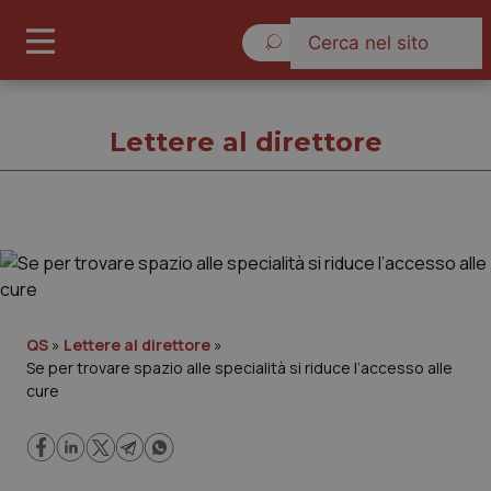
Venerdì 7 Agosto 2026
Lettere al direttore
Lettere al direttore
Cronache
QS
»
Lettere al direttore
»
Se per trovare spazio alle specialità si riduce l’accesso alle
Governo e Parlamento
cure
Regioni e Asl
Lavoro e Professioni