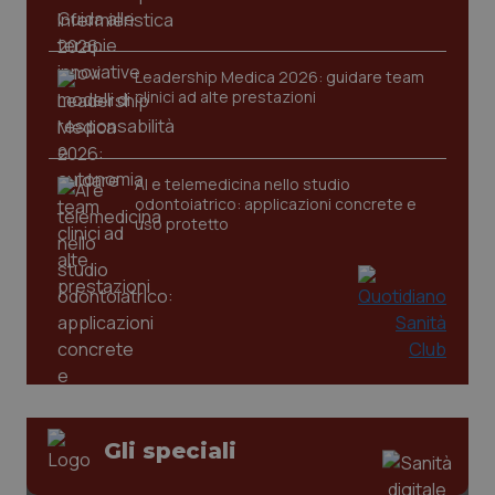
Leadership Medica 2026: guidare team
CookieScriptConsent
5 mesi
CookieScript
clinici ad alte prestazioni
settim
www.quotidianosanita.it
AI e telemedicina nello studio
odontoiatrico: applicazioni concrete e
uso protetto
tracking-sites-ironfish-
www.quotidianosanita.it
4
tracking-enable
settim
2 gior
Gli speciali