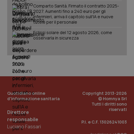
Comparto Sanità. Firmato il contratto 2025-
2027. Aumenti fino a 240 euro per gli
infermieri, arriva il capitolo sull'IA e nuove
tutele per il personale
Eclissi solare del 12 agosto 2026, come
osservarla in sicurezza
PHPSESSID
Sessio
PHP.net
www.quotidianosanita.it
Quotidiano online
Copyright 2013-2026
d'informazione sanitaria
© Homnya Srl
Tutti i diritti sono
riservati
Direttore
responsabile
P.I. e C.F. 13026241003
Luciano Fassari