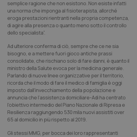
semplice ragione che non esistono. Non esiste infatti
Piemonte
HIV
una norma che imponga al fisioterapista, allorché
eroga prestazioni rientranti nella propria competenza,
di agire alla presenza o quanto meno sotto il controllo
Provincia Autonoma di Bolzano
Infezioni & Febbre
dello specialista”.
Provincia Autonoma di Trento
Ipertensione & Scompenso
Ad ulteriore conferma di ciò, sempre che ce ne sia
bisogno, e a mettere fuori gioco antiche prassi
Puglia
Malattie rare
consolidate, che rischiano solo di fare danni, è quanto il
ministro della Salute evoca per la medicina generale.
Sardegna
Malattia di Crohn & Rettocolite Ulcerosa
Parlando di nuove linee organizzative per il territorio,
ricorda che il modo di fare il medico di famiglia è oggi
Sicilia
Neuroscienze & patologie neurodegenerative
imposto dall’invecchiamento della popolazione e
annuncia che l’assistenza domiciliare-Adi ha centrato
l’obiettivo intermedio del Piano Nazionale di Ripresa e
Toscana
Obesità
Resilienza raggiungendo 530 mila nuovi assistiti over
65 al domicilio in più rispetto al 2019.
Umbria
Oftalmologia
Gli stessi MMG, per bocca dei loro rappresentanti