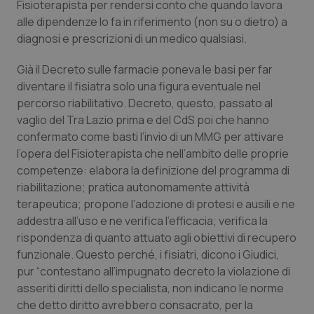
Fisioterapista per rendersi conto che quando lavora
Calabria
Asma & BPCO
alle dipendenze lo fa in riferimento (non su o dietro) a
diagnosi e prescrizioni di un medico qualsiasi.
Campania
Car-T
Già il Decreto sulle farmacie poneva le basi per far
Emilia-Romagna
Colesterolo & coronaropatie
diventare il fisiatra solo una figura eventuale nel
percorso riabilitativo. Decreto, questo, passato al
Friuli Venezia Giulia
Dermatite Atopica
vaglio del Tra Lazio prima e del CdS poi che hanno
confermato come basti l’invio di un MMG per attivare
l’opera del Fisioterapista che nell’ambito delle proprie
Lazio
Diabete & glucometri
competenze: elabora la definizione del programma di
riabilitazione; pratica autonomamente attività
Liguria
Disturbi dell’umore
terapeutica; propone l’adozione di protesi e ausili e ne
addestra all’uso e ne verifica l’efficacia; verifica la
Lombardia
Dolore
rispondenza di quanto attuato agli obiettivi di recupero
funzionale. Questo perché, i fisiatri, dicono i Giudici,
Marche
Donna & Salute
pur “contestano all’impugnato decreto la violazione di
asseriti diritti dello specialista, non indicano le norme
Molise
Epatiti
che detto diritto avrebbero consacrato, per la