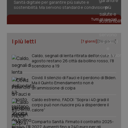
Sanità digitale per garantire più salute e
sostenibilità. Ma servono standard e condivisione
Tutti gli speciali
tracking-sites-ironfish-
www.quotidianosanita.it
4
tracking-enable
settim
2 gior
I più letti
[7 giorni]
[30 giorni]
Caldo, segnali di lenta ritirata dell'ondata: il 7
tracking-sites-ironfish-
www.quotidianosanita.it
4
agosto restano 26 città da bollino rosso, l'8
session-id
settim
scendono a 19
2 gior
Covid. Il silenzio di Fauci e il perdono di Biden.
Ma il Quinto Emendamento non è
un’ammissione di colpa
_ga
1 anno
Google LLC
mes
.quotidianosanita.it
Caldo estremo, FADOI: “Sopra i 40 gradi il
corpo può non riuscire più a disperdere il
calore”
Comparto Sanità. Firmato il contratto 2025-
2027. Aumenti fino a 240 euro per gli