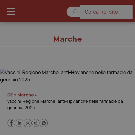
Sabato 8 Agosto 2026
Marche
Marche
Cronache
QS
»
Marche
»
Vaccini. Regione Marche, anti-Hpv anche nelle farmacie da
Governo e Parlamento
gennaio 2025
Regioni e Asl
Lavoro e Professioni