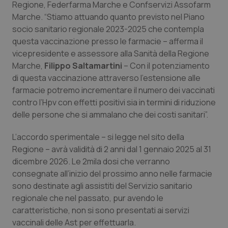
Regione, Federfarma Marche e Confservizi Assofarm
Calabria
Asma & BPCO
Marche. “Stiamo attuando quanto previsto nel Piano
socio sanitario regionale 2023-2025 che contempla
Campania
Car-T
questa vaccinazione presso le farmacie – afferma il
vicepresidente e assessore alla Sanità della Regione
Emilia-Romagna
Colesterolo & coronaropatie
Marche,
Filippo Saltamartini
– Con il potenziamento
di questa vaccinazione attraverso l’estensione alle
Friuli Venezia Giulia
Dermatite Atopica
farmacie potremo incrementare il numero dei vaccinati
contro l’Hpv con effetti positivi sia in termini di riduzione
Lazio
Diabete & glucometri
delle persone che si ammalano che dei costi sanitari”.
L’accordo sperimentale – si legge nel sito della
Liguria
Disturbi dell’umore
Regione – avrà validità di 2 anni dal 1 gennaio 2025 al 31
dicembre 2026. Le 2mila dosi che verranno
Lombardia
Dolore
consegnate all’inizio del prossimo anno nelle farmacie
sono destinate agli assistiti del Servizio sanitario
Marche
Donna & Salute
regionale che nel passato, pur avendo le
caratteristiche, non si sono presentati ai servizi
Molise
Epatiti
vaccinali delle Ast per effettuarla.