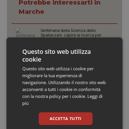
Valle D’Aosta
Oncodermatologia
Potrebbe interessarti in
Marche
Veneto
Oncoematologia
Oncologia & Nutrizione
Settimana della Scienza dello
Spallanzani: capire la ricerca per
comprendere il presente
Psoriasi & pelle
Questo sito web utilizza
Regione Lombardia scrive al ministro
cookie
Quotidiano Cardiologia
Schillaci: “Gli attuali indicatori non
fotografano la qualità reale del Ssn”
Questo sito web utilizza i cookie per
Quotidiano Chirurgia
migliorare la tua esperienza di
navigazione. Utilizzando il nostro sito web
Case di comunità. La sfida ora è
acconsenti a tutti i cookie in conformità
riempirle di professionisti e servizi. Il
Quotidiano Oncologia
punto della Conferenza delle Regioni
con la nostra policy per i cookie.
Leggi di
più
Quotidiano Pediatria
San Raffaele di Milano. Ispezioni e
criticità riscontrate, stop al
ACCETTA TUTTI
Rene & patologie urogenitali
laboratorio di Embriologia