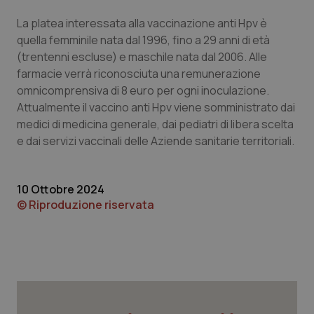
La platea interessata alla vaccinazione anti Hpv è
Piemonte
HIV
quella femminile nata dal 1996, fino a 29 anni di età
(trentenni escluse) e maschile nata dal 2006. Alle
Provincia Autonoma di Bolzano
Infezioni & Febbre
farmacie verrà riconosciuta una remunerazione
omnicomprensiva di 8 euro per ogni inoculazione.
Provincia Autonoma di Trento
Ipertensione & Scompenso
Attualmente il vaccino anti Hpv viene somministrato dai
medici di medicina generale, dai pediatri di libera scelta
Puglia
Malattie rare
e dai servizi vaccinali delle Aziende sanitarie territoriali.
Sardegna
Malattia di Crohn & Rettocolite Ulcerosa
10 Ottobre 2024
© Riproduzione riservata
Sicilia
Neuroscienze & patologie neurodegenerative
Toscana
Obesità
Umbria
Oftalmologia