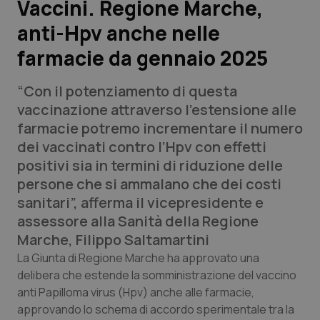
Vaccini. Regione Marche,
anti-Hpv anche nelle
Scienza e Farmaci
farmacie da gennaio 2025
Studi e Analisi
“Con il potenziamento di questa
Lettere al direttore
vaccinazione attraverso l’estensione alle
farmacie potremo incrementare il numero
Edizioni Regionali
dei vaccinati contro l’Hpv con effetti
positivi sia in termini di riduzione delle
QS Pro
persone che si ammalano che dei costi
sanitari”, afferma il vicepresidente e
Professionisti Sanitari.AI
assessore alla Sanità della Regione
Marche, Filippo Saltamartini
Abruzzo
QS Pro Gold
La Giunta di Regione Marche ha approvato una
delibera che estende la somministrazione del vaccino
QS Club
Newsletter
anti Papilloma virus (Hpv) anche alle farmacie,
Basilicata
Artrite & artrosi
approvando lo schema di accordo sperimentale tra la