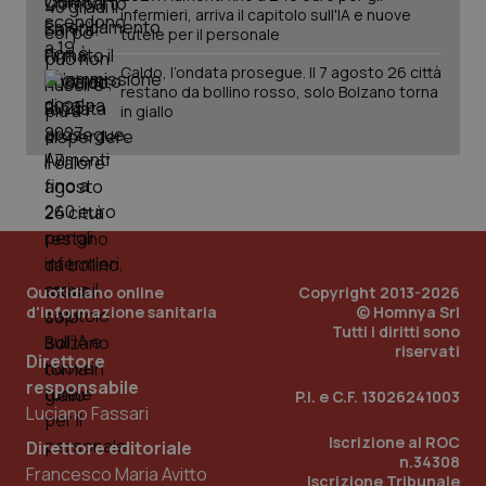
infermieri, arriva il capitolo sull'IA e nuove
tutele per il personale
Caldo, l’ondata prosegue. Il 7 agosto 26 città
restano da bollino rosso, solo Bolzano torna
in giallo
Quotidiano online
Copyright 2013-2026
d'informazione sanitaria
© Homnya Srl
Tutti i diritti sono
riservati
Direttore
responsabile
P.I. e C.F. 13026241003
PHPSESSID
Sessio
PHP.net
Luciano Fassari
www.quotidianosanita.it
Iscrizione al ROC
Direttore editoriale
n.34308
Francesco Maria Avitto
Iscrizione Tribunale