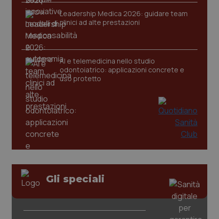
Leadership Medica 2026: guidare team
clinici ad alte prestazioni
AI e telemedicina nello studio
odontoiatrico: applicazioni concrete e
uso protetto
CookieScriptConsent
5 mesi
CookieScript
settim
www.quotidianosanita.it
Gli speciali