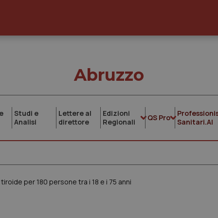
Abruzzo
e
Studi e
Lettere al
Edizioni
Professionis
QS Pro
Analisi
direttore
Regionali
Sanitari.AI
tiroide per 180 persone tra i 18 e i 75 anni