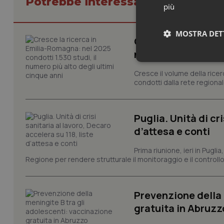
Potrebbe interessarti in Abruzzo
più
MOSTRA DET
Cresce la ricerca i
numero più alto de
Neces
Cresce il volume della ricer
condotti dalla rete regionale
Puglia. Unità di cri
d’attesa e conti
Prima riunione, ieri in Pugli
I cookie necessari con
Regione per rendere strutturale il monitoraggio e il controllo 
e l'accesso alle aree 
Nome
VISITOR_PRIVACY_
Prevenzione della 
gratuita in Abruz