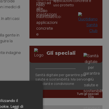
la tiroide
applicazioni concrete e
uso protetto
 i medici di
n altri casi
la gente in
guire la
nte indagine
Gli speciali
Sanità digitale per garantire più
salute e sostenibilità. Ma servono
standard e condivisione
Tutti gli speciali
ilizzando il
cookie.
Leggi di