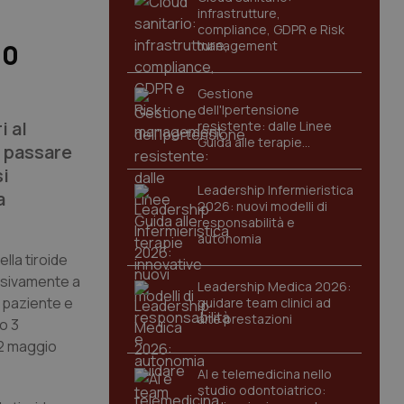
infrastrutture,
compliance, GDPR e Risk
management
80
Gestione
dell'Ipertensione
i al
resistente: dalle Linee
Guida alle terapie
r passare
innovative
si
Leadership Infermieristica
a
2026: nuovi modelli di
responsabilità e
autonomia
ella tiroide
essivamente a
Leadership Medica 2026:
l paziente e
guidare team clinici ad
alte prestazioni
o 3
22 maggio
AI e telemedicina nello
studio odontoiatrico: