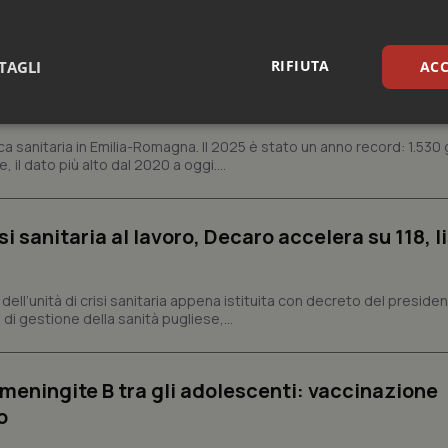
RIFIUTA
TAGLI
ACC
n Emilia-Romagna: nel 2025 condotti 1.530 studi
gli ultimi cinque anni
sari
Statistici
Mar
ca sanitaria in Emilia-Romagna. Il 2025 è stato un anno record: 1.530 g
, il dato più alto dal 2020 a oggi....
si sanitaria al lavoro, Decaro accelera su 118, l
Necessari
Statistici
Marketing
a, dell’unità di crisi sanitaria appena istituita con decreto del preside
tribuiscono a rendere fruibile il sito web abilitandone funzionalità di base quali la nav
di gestione della sanità pugliese,...
protette del sito. Il sito web non è in grado di funzionare correttamente senza questi coo
Fornitore
/
Dominio
Scadenza
Descrizione
METADATA
5 mesi 4
Questo cookie viene utilizzato p
YouTube
meningite B tra gli adolescenti: vaccinazione
settimane
scelte di consenso e privacy dell'
.youtube.com
interazione con il sito. Registra i
zo
del visitatore riguardo a varie pol
impostazioni sulla privacy, garan