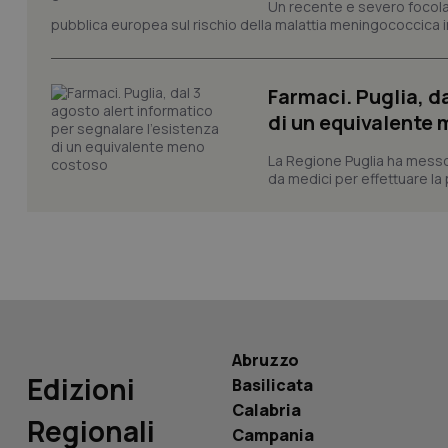
Un recente e severo focolaio
pubblica europea sul rischio della malattia meningococcica in
CookieScriptConse
Farmaci. Puglia, d
tracking-sites-ironf
di un equivalente
tracking-enable
La Regione Puglia ha messo 
tracking-sites-ironf
da medici per effettuare la 
session-id
_ga
Abruzzo
PHPSESSID
Edizioni
Basilicata
Calabria
Regionali
Campania