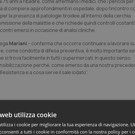
i 75 anni a ribadire, come affermano i medici, che i pericoli per 
tà di compiere approfondimenti in ospedale, dopo l’incontro con
 per la presenza di patologie tiroidee all’interno della cerchia
missione della malattie e che richiede quindi controlli costanti. I
ontri emersi in occasione di analisi cliniche.
piega
Mariani
– conferma che occorre continuare a lavorare sul
are, come condotta di difesa preventiva, è molto importante se
he si trova facilmente in tutti i supermercati. In questo senso
 sensibilizzazione perché, come emerso da una nostra precede
’esistenza e a cosa serve il sale iodato”.
web utilizza cookie
ilizza i cookie per migliorare la tua esperienza di navigazione. Ut
consenti a tutti i cookie in conformità con la nostra policy per i 