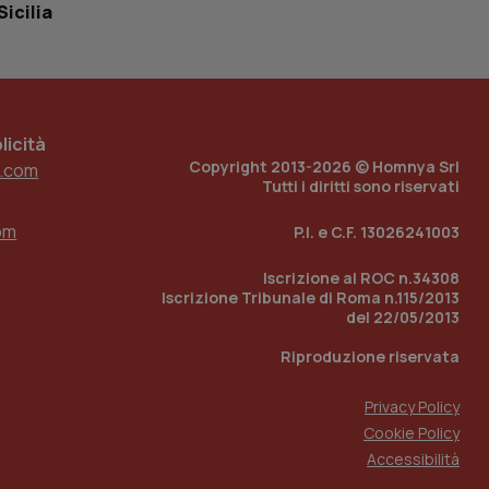
tato di accesso per
Sicilia
a Google Analytics
sione.
icità
Copyright 2013-2026 © Homnya Srl
.com
 tenere traccia
Tutti i diritti sono riservati
i Youtube incorporati
tics per mantenere
tore del sito web sta
om
ell'interfaccia di
P.I. e C.F. 13026241003
Iscrizione al ROC n.34308
 tenere traccia
i Youtube incorporati
Iscrizione Tribunale di Roma n.115/2013
tore del sito web sta
del 22/05/2013
ell'interfaccia di
Riproduzione riservata
 tenere traccia
Privacy Policy
r la gestione
Cookie Policy
one dell’esperienza
Accessibilità
e per abilitare il