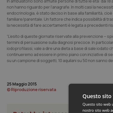
In ambulatorio sono affluite persone di tutte le età: dai 18 a
non hanno riguardo per l’anagrafe. In molti casi la necessi
endocrinologia, è stato deciso in base alla familiarità, cioè
familiare/parentale. Un fattore che indica possibilità di tras
la necessità di fare accertamenti è legata a precedenti risc
“L’esito di queste giornate riservate alla prevenzione – s
termini di persuasione sulla diagnosi precoce. In particol
iodoprofilassi, vale a dire una dieta a base di sale iodato c
continueremo ad essere in primo piano con iniziative di
su un campione di soggetti, 10 aquilani su 50 non sanno dell
25 Maggio 2015
© Riproduzione riservata
Questo sito 
Questo sito web ut
nostro sito web ac