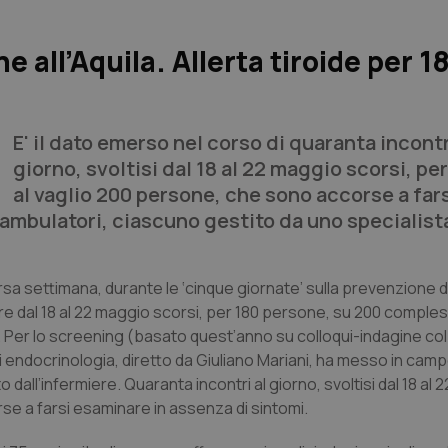
 all’Aquila. Allerta tiroide per 1
E' il dato emerso nel corso di quaranta incontr
giorno, svoltisi dal 18 al 22 maggio scorsi, pe
al vaglio 200 persone, che sono accorse a far
3 ambulatori, ciascuno gestito da uno specialist
 scorsa settimana, durante le ‘cinque giornate’ sulla prevenzione d
ore dal 18 al 22 maggio scorsi, per 180 persone, su 200 compl
. Per lo screening (basato quest’anno su colloqui-indagine co
i endocrinologia, diretto da Giuliano Mariani, ha messo in camp
all’infermiere. Quaranta incontri al giorno, svoltisi dal 18 al 
se a farsi esaminare in assenza di sintomi.