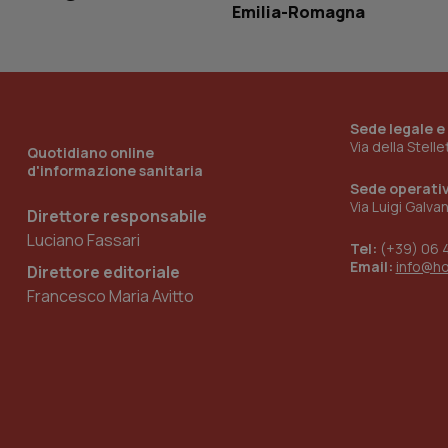
Emilia-Romagna
_ga_KM60CM4NPH
Sede legale e
Nome
Via della Stell
Nome
Quotidiano online
d'informazione sanitaria
VISITOR_INFO1_LIV
_ga_0VMQEQKQ1N
Sede operati
Via Luigi Galva
Direttore responsabile
Luciano Fassari
Tel:
(+39) 06 
__Secure-YNID
Email:
info@h
Direttore editoriale
Francesco Maria Avitto
YSC
__Secure-
ROLLOUT_TOKEN
tracking-sites-