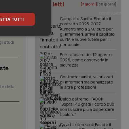
I più letti
[7 giorni]
[30 giorni]
Comparto Sanità. Firmato il
ETTA TUTTI
, il
contratto 2025-2027.
Aumenti fino a 240 euro per
gli infermieri, arriva il capitolo
keting
sull'IA e nuove tutele per il
li studi
personale
Eclissi solare del 12 agosto
2026, come osservarla in
sicurezza
iste
Contratto sanità, valorizzati
gli infermieri ma penalizzate
nte della
le altre professioni
igazione sulle pagine
kie.
Caldo estremo, FADOI:
“Sopra i 40 gradi il corpo può
non riuscire più a disperdere
er memorizzare le
utente per la loro
il calore”
 dati sul consenso
itiche e
Covid. Il silenzio di Fauci e il
tendo che le loro