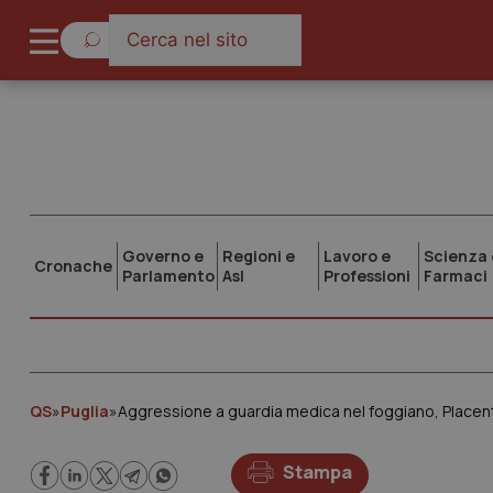
Governo e
Regioni e
Lavoro e
Scienza 
Cronache
Parlamento
Asl
Professioni
Farmaci
QS
»
Puglia
»
Aggressione a guardia medica nel foggiano, Placentin
Stampa