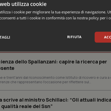
web utilizza cookie
ilizza i cookie per migliorare la tua esperienza di navigazione. Ut
consenti a tutti i cookie in conformità con la nostra policy per i 
RIFIUTA
TAGLI
ACC
sari
Statistici
Mar
ienza dello Spallanzani: capire la ricerca per
esente
e e trent'anni dal riconoscimento come Istituto di ricovero e cura a 
rrenze che rappresentano l'occasione per riflettere sul...
Necessari
Statistici
Marketing
tribuiscono a rendere fruibile il sito web abilitandone funzionalità di base quali la nav
crive al ministro Schillaci: “Gli attuali indica
protette del sito. Il sito web non è in grado di funzionare correttamente senza questi coo
 qualità reale del Ssn”
Fornitore
/
Dominio
Scadenza
Descrizione