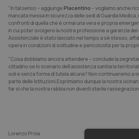
"In tal senso – aggiunge
Placentino
– vogliamo anche rico
mancata messa in sicurezza delle sedi di Guardia Medica, ma
confronti di quella che è ormai una vera e propria emergen
in cui poter svolgere la nostra professione a garanzia del dir
Assistenziale è stato lasciato nel tempo a sé stesso, affid
opera in condizioni di solitudine e pericolosità per la propri
"Cosa dobbiamo ancora attendere – conclude la segretaria 
cittadino se lo scenario dell’assistenza sanitaria territor
soli e senza forma di tutela alcuna? Non continueremo a su
parte delle Istituzioni.Esprimiamo dunque la nostra vicinan
far sì che la nostra rabbia non diventi sterile rassegnazio
Lorenzo Proia