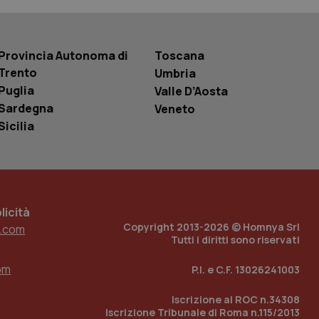
basate sul
entificatore
le variabili di
è un numero
o in cui viene
Provincia Autonoma di
Toscana
r il sito, ma un
tato di accesso per
Trento
Umbria
Puglia
Valle D’Aosta
a Google Analytics
sione.
Sardegna
Veneto
Sicilia
 tenere traccia
i Youtube incorporati
tics per mantenere
tore del sito web sta
ell'interfaccia di
icità
Copyright 2013-2026 © Homnya Srl
.com
Tutti i diritti sono riservati
 tenere traccia
i Youtube incorporati
tore del sito web sta
om
P.I. e C.F. 13026241003
ell'interfaccia di
Iscrizione al ROC n.34308
 tenere traccia
Iscrizione Tribunale di Roma n.115/2013