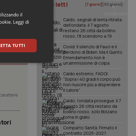
I più letti
[7 giorni]
[30 giorni]
ilizzando il
Caldo, segnali di lenta ritirata
cookie.
Leggi di
dell'ondata: il 7 agosto
restano 26 città da bollino
rosso, l'8 scendono a 19
ETTA TUTTI
Covid. Il silenzio di Fauci e il
perdono di Biden. Ma il Quinto
Emendamento non è
un’ammissione di colpa
keting
Caldo estremo, FADOI:
“Sopra i 40 gradi il corpo può
non riuscire più a disperdere
il calore”
carattere
Caldo, l’ondata prosegue. Il 7
agosto 26 città restano da
bollino rosso, solo Bolzano
torna in giallo
igazione sulle pagine
tori
kie.
Comparto Sanità. Firmato il
contratto 2025-2027.