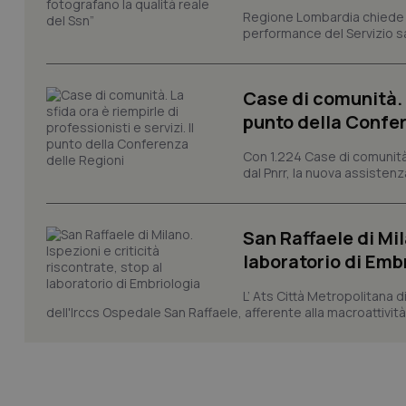
VISITOR_PRIVACY_
Regione Lombardia chiede al
performance del Servizio san
Case di comunità. L
CookieScriptConse
punto della Confer
Con 1.224 Case di comunità a
dal Pnrr, la nuova assistenza
tracking-sites-ironf
tracking-enable
tracking-sites-ironf
San Raffaele di Mil
session-id
laboratorio di Emb
_ga
L’ Ats Città Metropolitana d
dell'Irccs Ospedale San Raffaele, afferente alla macroattività 