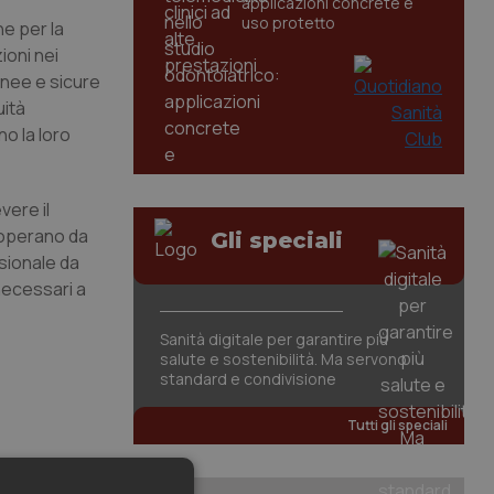
applicazioni concrete e
uso protetto
e per la
ioni nei
onee e sicure
uità
o la loro
vere il
i operano da
Gli speciali
ssionale da
 necessari a
Sanità digitale per garantire più
salute e sostenibilità. Ma servono
standard e condivisione
Tutti gli speciali