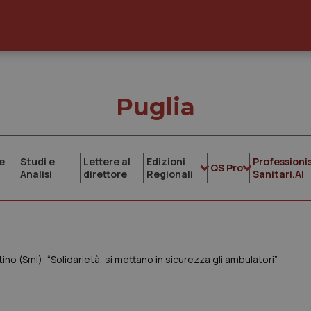
Puglia
e
Studi e
Lettere al
Edizioni
Professionis
QS Pro
Analisi
direttore
Regionali
Sanitari.AI
o (Smi): “Solidarietà, si mettano in sicurezza gli ambulatori”