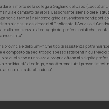
rdare la morte della collega a Gagliano del Capo (Lecco) anch
 nulla è cambiato da allora. L’assordante silenzio delle Istituz
za non ci fermerà nel nostro grido a rivendicare condizioni id
itto alla salute dei cittadini di Capitanata. Il Servizio di Contin
ato alla coscienza e al coraggio dei professionisti che prestan
a incolumità".
provinciale dello Smi-? Che tipo di assistenza potrà mai rice
iale è composto da sedi troppo spesso fatiscenti in cui i Medic
bire quella che è una vera e propria offesa alla dignità profe
za e solidarietà al collega, e adotteremo tutti i provvedimenti
ne ad una realtà di abbandono".