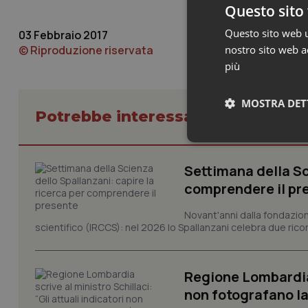
Questo sito 
Questo sito web ut
03 Febbraio 2017
© Riproduzione riservata
nostro sito web ac
più
MOSTRA DET
Potrebbe interessarti in Puglia
Neces
Settimana della Sc
comprendere il pr
Novant'anni dalla fondazion
scientifico (IRCCS): nel 2026 lo Spallanzani celebra due rico
I cookie necessari con
Regione Lombardia s
e l'accesso alle aree 
non fotografano la
Nome