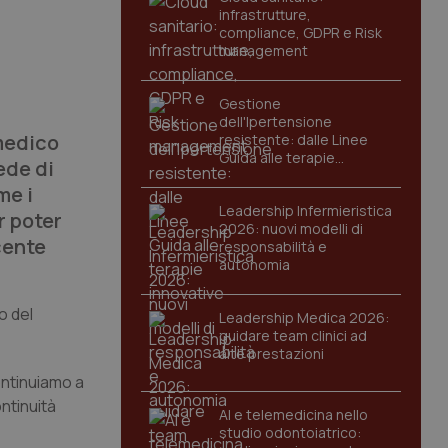
infrastrutture,
compliance, GDPR e Risk
management
Gestione
dell'Ipertensione
 medico
resistente: dalle Linee
Guida alle terapie
ede di
innovative
me i
Leadership Infermieristica
r poter
2026: nuovi modelli di
cente
responsabilità e
autonomia
o del
Leadership Medica 2026:
guidare team clinici ad
alte prestazioni
ontinuiamo a
ntinuità
AI e telemedicina nello
studio odontoiatrico: