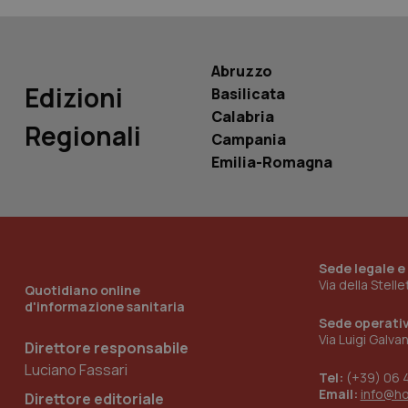
PHPSESSID
Abruzzo
Edizioni
Basilicata
Calabria
_ga_KM60CM4NPH
Regionali
Campania
Emilia-Romagna
Nome
Nome
VISITOR_INFO1_LIV
_ga_0VMQEQKQ1N
Sede legale e
Via della Stell
Quotidiano online
d'informazione sanitaria
__Secure-YNID
Sede operati
Via Luigi Galva
Direttore responsabile
Luciano Fassari
Tel:
(+39) 06 
YSC
Email:
info@h
Direttore editoriale