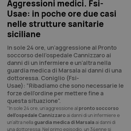
Aggressioni medici. Fsi-
Usae: in poche ore due casi
Scienza e Farmaci
nelle strutture sanitarie
Studi e Analisi
siciliane
Lettere al direttore
In sole 24 ore, un’aggressione al Pronto
soccorso dell’ospedale Cannizzaro ai
Edizioni Regionali
danni di un infermiere e un’altra nella
guardia medica di Marsala ai danni di una
QS Pro
dottoressa. Coniglio (Fsi-
Usae): “Ribadiamo che sono necessarie le
Professionisti Sanitari.AI
forze dell'ordine per mettere fine a
questa situazione”.
Abruzzo
QS Pro Gold
"In sole 24 ore, un’aggressione al
pronto soccorso
dell’ospedale Cannizzaro
ai danni di un infermiere e
QS Club
Newsletter
Basilicata
Artrite & artrosi
un’altra nella
guardia medica di Marsala
ai danni di
una dottoressa. Nel primo episodio, un 34enne si