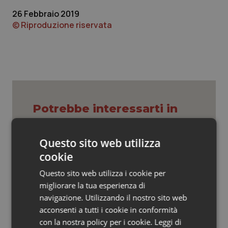
Valle D’Aosta
Oncodermatologia
26 Febbraio 2019
© Riproduzione riservata
Veneto
Oncoematologia
Oncologia & Nutrizione
Psoriasi & pelle
Quotidiano Cardiologia
Potrebbe interessarti in
Regioni e Asl
Quotidiano Chirurgia
Questo sito web utilizza
cookie
Settimana della Scienza dello
Quotidiano Oncologia
Spallanzani: capire la ricerca per
Questo sito web utilizza i cookie per
comprendere il presente
migliorare la tua esperienza di
Quotidiano Pediatria
navigazione. Utilizzando il nostro sito web
Regione Lombardia scrive al ministro
acconsenti a tutti i cookie in conformità
Rene & patologie urogenitali
Schillaci: “Gli attuali indicatori non
con la nostra policy per i cookie.
Leggi di
fotografano la qualità reale del Ssn”