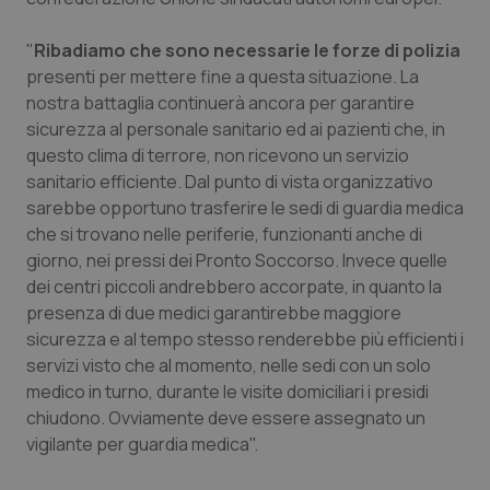
Piemonte
HIV
"
Ribadiamo che sono necessarie le forze di polizia
presenti per mettere fine a questa situazione. La
Provincia Autonoma di Bolzano
Infezioni & Febbre
nostra battaglia continuerà ancora per garantire
sicurezza al personale sanitario ed ai pazienti che, in
Provincia Autonoma di Trento
Ipertensione & Scompenso
questo clima di terrore, non ricevono un servizio
sanitario efficiente. Dal punto di vista organizzativo
sarebbe opportuno trasferire le sedi di guardia medica
Puglia
Malattie rare
che si trovano nelle periferie, funzionanti anche di
giorno, nei pressi dei Pronto Soccorso. Invece quelle
Sardegna
Malattia di Crohn & Rettocolite Ulcerosa
dei centri piccoli andrebbero accorpate, in quanto la
presenza di due medici garantirebbe maggiore
Sicilia
Neuroscienze & patologie neurodegenerative
sicurezza e al tempo stesso renderebbe più efficienti i
servizi visto che al momento, nelle sedi con un solo
Toscana
Obesità
medico in turno, durante le visite domiciliari i presidi
chiudono. Ovviamente deve essere assegnato un
Umbria
Oftalmologia
vigilante per guardia medica".