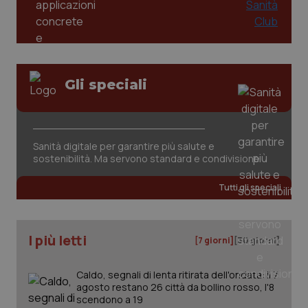
Gli speciali
tracking-sites-ironfish-
www.quotidianosanita.it
4
tracking-enable
settim
Sanità digitale per garantire più salute e
2 gior
sostenibilità. Ma servono standard e condivisione
Tutti gli speciali
tracking-sites-ironfish-
www.quotidianosanita.it
4
session-id
settim
2 gior
I più letti
[7 giorni]
[30 giorni]
Caldo, segnali di lenta ritirata dell'ondata: il 7
agosto restano 26 città da bollino rosso, l'8
_ga
1 anno
Google LLC
scendono a 19
mes
.quotidianosanita.it