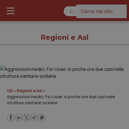
Sabato 8 Agosto 2026
Regioni e Asl
Regioni e Asl
Cronache
QS
»
Regioni e Asl
»
Aggressioni medici. Fsi-Usae: in poche ore due casi nelle
Governo e Parlamento
strutture sanitarie siciliane
Regioni e Asl
Lavoro e Professioni