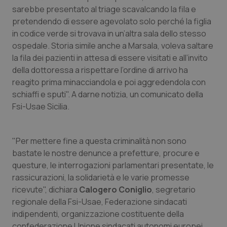
Calabria
Asma & BPCO
sarebbe presentato al triage scavalcando la fila e
pretendendo di essere agevolato solo perché la figlia
in codice verde si trovava in un’altra sala dello stesso
Campania
Car-T
ospedale. Storia simile anche a Marsala, voleva saltare
la fila dei pazienti in attesa di essere visitati e all’invito
Emilia-Romagna
Colesterolo & coronaropatie
della dottoressa a rispettare l’ordine di arrivo ha
reagito prima minacciandola e poi aggredendola con
Friuli Venezia Giulia
Dermatite Atopica
schiaffi e sputi". A darne notizia, un comunicato della
Fsi-Usae Sicilia.
Lazio
Diabete & glucometri
Liguria
Disturbi dell’umore
"Per mettere fine a questa criminalità non sono
bastate le nostre denunce a prefetture, procure e
questure, le interrogazioni parlamentari presentate, le
Lombardia
Dolore
rassicurazioni, la solidarietà e le varie promesse
ricevute", dichiara
Calogero Coniglio
, segretario
Marche
Donna & Salute
regionale della Fsi-Usae, Federazione sindacati
indipendenti, organizzazione costituente della
Molise
Epatiti
confederazione Unione sindacati autonomi europei.