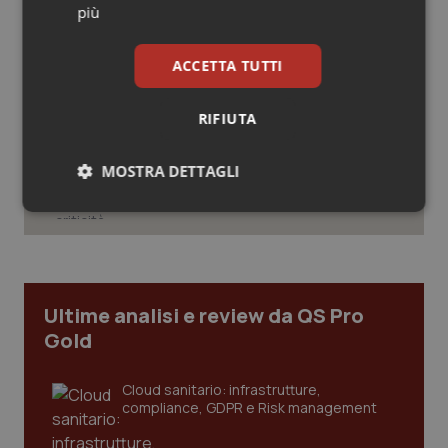
più
Salute orale & impianti
Case di comunità. La sfida ora è
ACCETTA TUTTI
riempirle di professionisti e servizi. Il
Sangue & coagulazione
punto della Conferenza delle Regioni
RIFIUTA
Tiroide
San Raffaele di Milano. Ispezioni e
criticità riscontrate, stop al
MOSTRA DETTAGLI
Tumore al seno
laboratorio di Embriologia
Necessari
Statistici
Marketing
Tumore ovarico
Tumori del Polmone & Testa Collo
Ultime analisi e review da QS Pro
Tumori gastrointestinali
Gold
Necessari
Statistici
Marketing
Ulcera & Reflusso
Cloud sanitario: infrastrutture,
I cookie necessari contribuiscono a rendere fruibile il
compliance, GDPR e Risk management
sito web abilitandone funzionalità di base quali la
navigazione sulle pagine e l'accesso alle aree
Vaccini
protette del sito. Il sito web non è in grado di