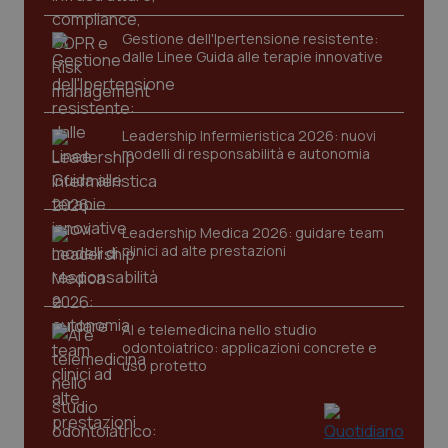
funzionare correttamente senza questi cookie.
Gestione dell'Ipertensione resistente:
Nome
Fornitore
/
Dominio
Scaden
dalle Linee Guida alle terapie innovative
VISITOR_PRIVACY_METADATA
5 mesi
YouTube
settim
.youtube.com
Leadership Infermieristica 2026: nuovi
modelli di responsabilità e autonomia
Leadership Medica 2026: guidare team
clinici ad alte prestazioni
AI e telemedicina nello studio
odontoiatrico: applicazioni concrete e
uso protetto
CookieScriptConsent
5 mesi
CookieScript
settim
www.quotidianosanita.it