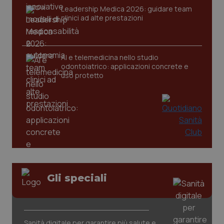
Leadership Medica 2026: guidare team
clinici ad alte prestazioni
CookieScriptConsent
5 mesi
CookieScript
settim
www.quotidianosanita.it
AI e telemedicina nello studio
odontoiatrico: applicazioni concrete e
uso protetto
tracking-sites-ironfish-
www.quotidianosanita.it
4
tracking-enable
settim
2 gior
Gli speciali
tracking-sites-ironfish-
www.quotidianosanita.it
4
session-id
settim
Sanità digitale per garantire più salute e