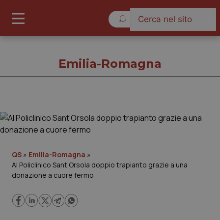
Domenica 9 Agosto 2026
Emilia-Romagna
Emilia-Romagna
Cronache
QS
»
Emilia-Romagna
»
Al Policlinico Sant’Orsola doppio trapianto grazie a una
Governo e Parlamento
donazione a cuore fermo
Regioni e Asl
Lavoro e Professioni