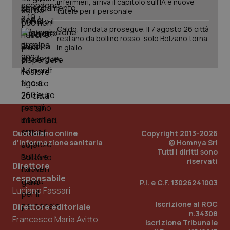
infermieri, arriva il capitolo sull'IA e nuove
tutele per il personale
Caldo, l’ondata prosegue. Il 7 agosto 26 città
restano da bollino rosso, solo Bolzano torna
in giallo
PHPSESSID
Sessio
PHP.net
www.quotidianosanita.it
Quotidiano online
Copyright 2013-2026
d'informazione sanitaria
© Homnya Srl
Tutti i diritti sono
riservati
Direttore
responsabile
P.I. e C.F. 13026241003
Luciano Fassari
Iscrizione al ROC
Direttore editoriale
n.34308
Francesco Maria Avitto
Iscrizione Tribunale