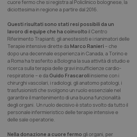
cuore fermo che si registra al Policlinico bolognese, la
Calabria
Asma & BPCO
diciottesima in regione a partire dal 2016.
Campania
Car-T
Questi risultati sono stati resi possibili da un
lavoro di equipe che ha coinvolto
il Centro
Emilia-Romagna
Colesterolo & coronaropatie
Riferimento Trapianti, gli anestesisti e i rianimatori delle
Terapie intensive dirette da
Marco Ranieri
– che
Friuli Venezia Giulia
Dermatite Atopica
dopo una decennale esperienza in Canada, a Torino e
a Roma ha trasferito a Bologna la sua attività di studio e
Lazio
Diabete & glucometri
ricerca sulla terapia delle gravi insufficienze cardio-
respiratorie – e da
Guido Frascaroli
insieme con i
chirurghi vascolari, i radiologi, gli anatomo patologi, i
Liguria
Disturbi dell’umore
trasfusionisti che svolgono un ruolo essenziale nel
garantire il mantenimento di una buona funzionalità
Lombardia
Dolore
degli organi. Un ruolo decisivo è stato svolto da tutto il
personale infermieristico delle terapie intensive e
Marche
Donna & Salute
delle sale operatorie.
Molise
Epatiti
Nella donazione a cuore fermo
gli organi, per