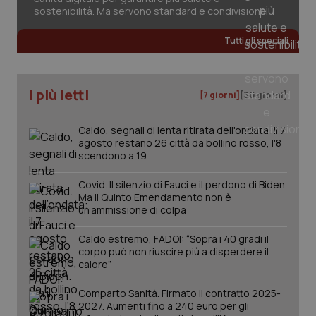
2 gior
sostenibilità. Ma servono standard e condivisione
Tutti gli speciali
_ga
1 anno
Google LLC
mes
.quotidianosanita.it
I più letti
[7 giorni]
[30 giorni]
Caldo, segnali di lenta ritirata dell'ondata: il 7
agosto restano 26 città da bollino rosso, l'8
scendono a 19
Covid. Il silenzio di Fauci e il perdono di Biden.
Ma il Quinto Emendamento non è
un’ammissione di colpa
Caldo estremo, FADOI: “Sopra i 40 gradi il
corpo può non riuscire più a disperdere il
calore”
Comparto Sanità. Firmato il contratto 2025-
2027. Aumenti fino a 240 euro per gli