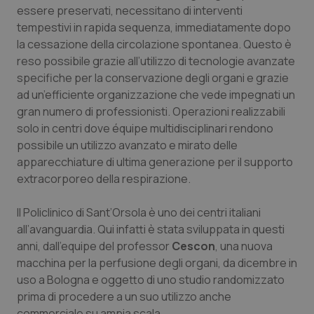
essere preservati, necessitano di interventi
Piemonte
HIV
tempestivi in rapida sequenza, immediatamente dopo
la cessazione della circolazione spontanea. Questo è
Provincia Autonoma di Bolzano
Infezioni & Febbre
reso possibile grazie all’utilizzo di tecnologie avanzate
specifiche per la conservazione degli organi e grazie
ad un’efficiente organizzazione che vede impegnati un
Provincia Autonoma di Trento
Ipertensione & Scompenso
gran numero di professionisti. Operazioni realizzabili
solo in centri dove équipe multidisciplinari rendono
Puglia
Malattie rare
possibile un utilizzo avanzato e mirato delle
apparecchiature di ultima generazione per il supporto
Sardegna
Malattia di Crohn & Rettocolite Ulcerosa
extracorporeo della respirazione.
Sicilia
Neuroscienze & patologie neurodegenerative
Il Policlinico di Sant’Orsola è uno dei centri italiani
all’avanguardia. Qui infatti è stata sviluppata in questi
Toscana
Obesità
anni, dall’equipe del professor
Cescon
, una nuova
macchina per la perfusione degli organi, da dicembre in
Umbria
Oftalmologia
uso a Bologna e oggetto di uno studio randomizzato
prima di procedere a un suo utilizzo anche
commerciale su ampia scala.