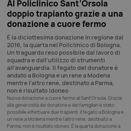
Al Policlinico Sant’Orsola
doppio trapianto grazie a una
Scienza e Farmaci
donazione a cuore fermo
Studi e Analisi
È la diciottesima donazione in regione dal
Lettere al direttore
2016, la quarta nel Policlinico di Bologna.
Un traguardo reso possibile dal lavoro di
Edizioni Regionali
squadra e dall’utilizzo di strumenti
all’avanguardia. Il fegato del donatore è
QS Pro
andato a Bologna e un rene a Modena
mentre l’altro rene, destinato a Parma,
Professionisti Sanitari.AI
non è risultato idoneo
Nuova donazione a cuore fermo al Sant’Orsola. Grazie
Abruzzo
QS Pro Gold
alla generosità del donatore e dei famigliari è stato
possibile effettuare due trapianti: il fegato a Bologna e
QS Club
Newsletter
un rene a Modena mentre l’altro rene, destinato a
Basilicata
Artrite & artrosi
Parma, non è risultato idoneo. È la quarta donazione a