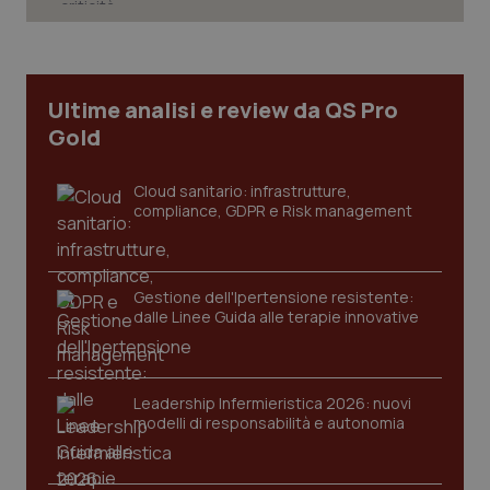
Necessari
Statistici
Marketing
I cookie necessari contribuiscono a rendere fruibile il
sito web abilitandone funzionalità di base quali la
navigazione sulle pagine e l'accesso alle aree
Ultime analisi e review da QS Pro
protette del sito. Il sito web non è in grado di
Gold
funzionare correttamente senza questi cookie.
Nome
Fornitore
/
Dominio
Scaden
Cloud sanitario: infrastrutture,
VISITOR_PRIVACY_METADATA
5 mesi
YouTube
compliance, GDPR e Risk management
settim
.youtube.com
Gestione dell'Ipertensione resistente:
dalle Linee Guida alle terapie innovative
Leadership Infermieristica 2026: nuovi
modelli di responsabilità e autonomia