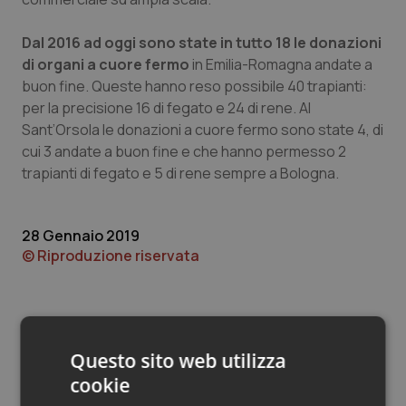
Valle D’Aosta
Oncodermatologia
Dal 2016 ad oggi sono state in tutto 18 le donazioni
Veneto
Oncoematologia
di organi a cuore fermo
in Emilia-Romagna andate a
buon fine. Queste hanno reso possibile 40 trapianti:
Oncologia & Nutrizione
per la precisione 16 di fegato e 24 di rene. Al
Sant’Orsola le donazioni a cuore fermo sono state 4, di
Psoriasi & pelle
cui 3 andate a buon fine e che hanno permesso 2
trapianti di fegato e 5 di rene sempre a Bologna.
Quotidiano Cardiologia
28 Gennaio 2019
Quotidiano Chirurgia
© Riproduzione riservata
Quotidiano Oncologia
Quotidiano Pediatria
Questo sito web utilizza
Rene & patologie urogenitali
cookie
Potrebbe interessarti in