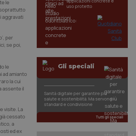
applicazioni concrete e
te le
uso protetto
 soprattutto
oi aggravati
o’, per
ci, se poi,
Gli speciali
o le
ni ad amianto
aro la cui
a assente il
Sanità digitale per garantire più
salute e sostenibilità. Ma servono
standard e condivisione
e visite. La
 già cessato
Tutti gli speciali
tico, a
posti ed ex