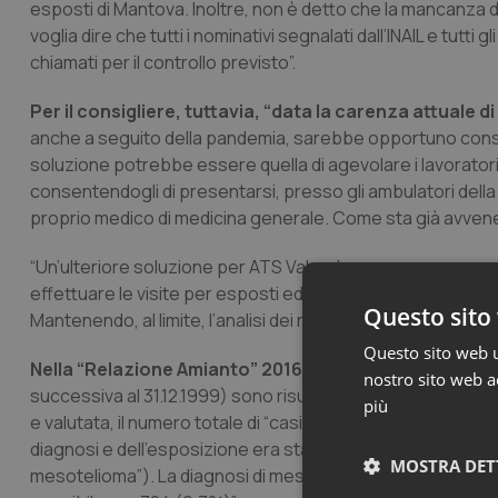
esposti di Mantova. Inoltre, non è detto che la mancanza di s
voglia dire che tutti i nominativi segnalati dall’INAIL e tutti g
chiamati per il controllo previsto”.
Per il consigliere, tuttavia, “data la carenza attuale d
anche a seguito della pandemia, sarebbe opportuno conside
soluzione potrebbe essere quella di agevolare i lavoratori
consentendogli di presentarsi, presso gli ambulatori della 
proprio medico di medicina generale. Come sta già avven
“Un’ulteriore soluzione per ATS Valpadana – prosegue – 
effettuare le visite per esposti ed ex esposti ad amianto is
Questo sito 
Mantenendo, al limite, l’analisi dei responsi a carico degli 
Questo sito web ut
Nella “Relazione Amianto” 2016-2017 di Regione Lomb
nostro sito web ac
successiva al 31.12.1999) sono risultati 6.512, pari al 58.0%
più
e valutata, il numero totale di “casi sospetti” per i quali la
diagnosi e dell’esposizione era stata portata a termine er
MOSTRA DET
mesotelioma”). La diagnosi di mesotelioma maligno era st