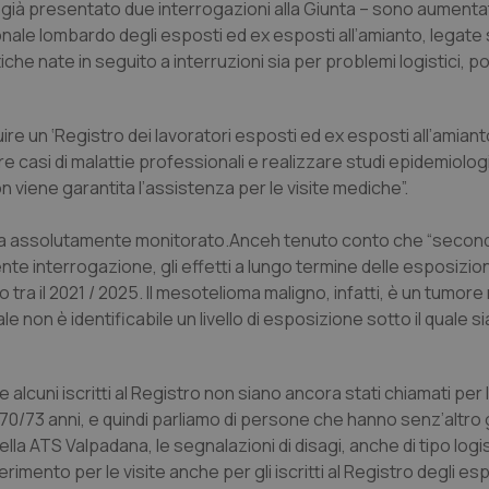
a già presentato due interrogazioni alla Giunta – sono aumenta
ionale lombardo degli esposti ed ex esposti all’amianto, legate
iche nate in seguito a interruzioni sia per problemi logistici, p
re un ‘Registro dei lavoratori esposti ed ex esposti all’amiant
e casi di malattie professionali e realizzare studi epidemiologi
on viene garantita l’assistenza per le visite mediche”.
va assolutamente monitorato.Anceh tenuto conto che “second
dente interrogazione, gli effetti a lungo termine delle esposizio
ra il 2021 / 2025. Il mesotelioma maligno, infatti, è un tumore r
le non è identificabile un livello di esposizione sotto il quale si
alcuni iscritti al Registro non siano ancora stati chiamati per l
 70/73 anni, e quindi parliamo di persone che hanno senz’altro
della ATS Valpadana, le segnalazioni di disagi, anche di tipo logis
rimento per le visite anche per gli iscritti al Registro degli es