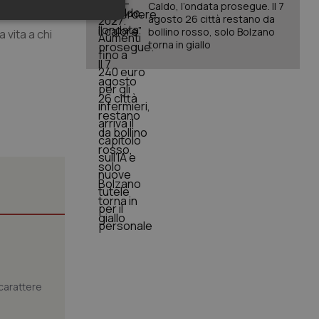
Caldo, l’ondata prosegue. Il 7
agosto 26 città restano da
keting
bollino rosso, solo Bolzano
 vita a chi
torna in giallo
igazione sulle pagine
kie.
er memorizzare le
utente per la loro
 dati sul consenso
itiche e
tendo che le loro
ssioni future.
l servizio Cookie-
erenze di consenso
carattere
sario che il banner
funzioni