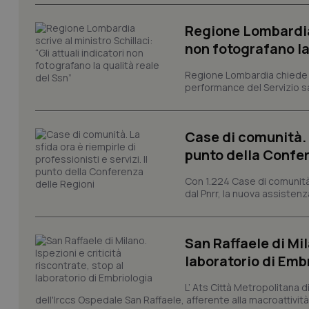
tracking-sites-ironf
tracking-enable
Regione Lombardia s
non fotografano la
tracking-sites-ironf
session-id
Regione Lombardia chiede al
performance del Servizio san
_ga
Case di comunità. L
punto della Confer
Con 1.224 Case di comunità a
PHPSESSID
dal Pnrr, la nuova assistenza
San Raffaele di Mil
laboratorio di Emb
_ga_KM60CM4NPH
L’ Ats Città Metropolitana d
dell'Irccs Ospedale San Raffaele, afferente alla macroattività 