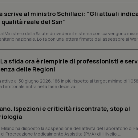
ish-
www.quotidianosanita.it
4
Questo cookie è impostato dall'a
settimane
abilitare il sistema di tracking a
crive al ministro Schillaci: “Gli attuali indica
2 giorni
 qualità reale del Ssn”
ish-
www.quotidianosanita.it
4
Questo cookie è impostato dall'a
settimane
assegnare un identificatore generi
2 giorni
 Ministero della Salute di rivedere il sistema con cui vengono misur
itario nazionale. Lo fa con una lettera firmata dall'assessore al Welf
1 anno 1
Questo nome di cookie è associa
Google LLC
mese
Universal Analytics, che è un a
.quotidianosanita.it
significativo del servizio di ana
utilizzato da Google. Questo cook
per distinguere utenti unici as
a sfida ora è riempirle di professionisti e serviz
generato in modo casuale come i
cliente. È incluso in ogni richiest
enza delle Regioni
sito e utilizzato per calcolare i dat
sessioni e campagne per i rapporti 
ttive al 30 giugno 2026, 186 in più rispetto al target minimo di 1.038
Sessione
Cookie generato da applicazioni 
PHP.net
 territoriale entra nella fase decisiva:...
linguaggio PHP. Si tratta di un id
www.quotidianosanita.it
generico utilizzato per mantenere 
sessione utente. Normalmente 
generato in modo casuale, il mod
utilizzato può essere specifico pe
ano. Ispezioni e criticità riscontrate, stop al
buon esempio è mantenere uno s
riologia
un utente tra le pagine.
.quotidianosanita.it
1 anno 1
Questo cookie viene utilizzato d
i Milano ha disposto la sospensione dell'attività del Laboratorio di E
mese
per mantenere lo stato della ses
di Procreazione Medicalmente Assistita (PMA) di III livello,...