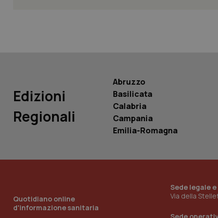
Nome
Nome
VISITOR_INFO1_LIV
_ga_0VMQEQKQ1N
__Secure-YNID
Abruzzo
Edizioni
Basilicata
Calabria
Regionali
Campania
YSC
Emilia-Romagna
__Secure-
ROLLOUT_TOKEN
tracking-sites-
ironfish-tracking-
named-enable
Sede legale e
Via della Stell
Quotidiano online
d'informazione sanitaria
Sede operati