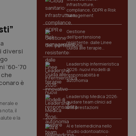
infrastrutture,
compliance, GDPR e Risk
management
sti”
Gestione
dell'Ipertensione
la
resistente: dalle Linee
Guida alle terapie
i diversi
innovative
ngo
Leadership Infermieristica
ni ’60-’70
2026: nuovi modelli di
e che
responsabilità e
autonomia
sconaro è
Leadership Medica 2026:
guidare team clinici ad
enerale e
alte prestazioni
 nota, il
alute e la
AI e telemedicina nello
studio odontoiatrico: