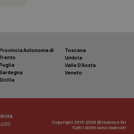
 tenere traccia
i Youtube incorporati
tics per mantenere
tore del sito web sta
ell'interfaccia di
 tenere traccia
Provincia Autonoma di
Toscana
i Youtube incorporati
tore del sito web sta
Trento
Umbria
ell'interfaccia di
Puglia
Valle D’Aosta
Sardegna
Veneto
 tenere traccia
Sicilia
r la gestione
one dell’esperienza
e per abilitare il
loggato con identity
icità
Copyright 2013-2026 © Homnya Srl
.com
Tutti i diritti sono riservati