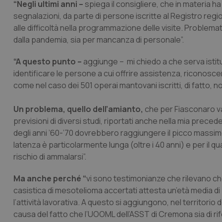
“Negli ultimi anni –
spiega il consigliere, che in materia h
segnalazioni, da parte di persone iscritte al Registro reg
alle difficoltà nella programmazione delle visite. Problemat
dalla pandemia, sia per mancanza di personale”.
“A questo punto –
aggiunge – mi chiedo a che serva istitui
identificare le persone a cui offrire assistenza, riconoscer
come nel caso dei 501 operai mantovani iscritti, di fatto, n
Un problema, quello dell’amianto,
che per Fiasconaro 
previsioni di diversi studi, riportati anche nella mia prece
degli anni ’60-’70 dovrebbero raggiungere il picco massimo t
latenza è particolarmente lunga (oltre i 40 anni) e per il qua
rischio di ammalarsi”.
Ma anche perché “
vi sono testimonianze che rilevano che 
casistica di mesotelioma accertati attesta un’età media di
l’attività lavorativa. A questo si aggiungono, nel territorio 
causa del fatto che l’UOOML dell’ASST di Cremona sia di rife