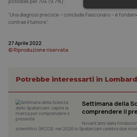
possibile per 704 (9.7%)”.
Neces
“Una diagnosi precoce – conclude Fiasconaro – è fondamenta
contrae il tumore”.
27 Aprile 2022
© Riproduzione riservata
I cookie necessari con
e l'accesso alle aree 
Potrebbe interessarti in Lombard
Nome
VISITOR_PRIVACY_
Settimana della Sc
comprendere il pr
CookieScriptConse
Novant'anni dalla fondazion
scientifico (IRCCS): nel 2026 lo Spallanzani celebra due rico