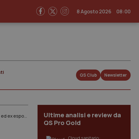
8 Agosto 2026
08:00
ti
QS Club
Newsletter
Ultime analisi e review da
Amianto. Fiasconaro (M5S). “Necessario snellire le procedure burocratiche e garantire rapida assistenza a esposti ed ex esposti”
QS Pro Gold
Cloud sanitario: