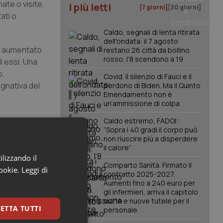
mate o visite,
I più letti
[7 giorni]
[30 giorni]
tati o
Caldo, segnali di lenta ritirata
dell'ondata: il 7 agosto
o, aumentato
restano 26 città da bollino
rosso, l'8 scendono a 19
i essi. Una
o,
Covid. Il silenzio di Fauci e il
egnativa del
perdono di Biden. Ma il Quinto
Emendamento non è
un’ammissione di colpa
 come
Caldo estremo, FADOI:
“Sopra i 40 gradi il corpo può
Mantova.
non riuscire più a disperdere
il calore”
ilizzando il
ima diagnosi
Comparto Sanità. Firmato il
cookie.
Leggi di
contratto 2025-2027.
tica raccolta
Aumenti fino a 240 euro per
 della
gli infermieri, arriva il capitolo
sull'IA e nuove tutele per il
ETTA TUTTI
personale
6.4%) e