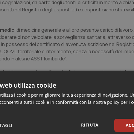
egnalazioni, da parte degli utenti, di criticità in merito a chia
li iscritti nel Registro degli esposti ed ex esposti siano stati visi
i medici
di medicina generale e al loro pesante carico di lavor
rare di non veicolare la sorveglianza sanitaria, attraverso d
 in possesso del certificato di avvenuta iscrizione nel Registr
UOOML territoriale di riferimento, senza la necessità dell’imp
endo in alcune ASST lombarde”.
potrebbe essere lo snellimento di alcune procedure mediche,
critti al Registro del territorio di Mantova, presso la ASST di 
web utilizza cookie
specialisti della UOOML di riferimento di Cremona”.
ilizza i cookie per migliorare la tua esperienza di navigazione. Ut
ardia,
ricorda Fiasconaro, “i casi incidenti di mesotelioma (pr
consenti a tutti i cookie in conformità con la nostra policy per i 
 degli 11.213 segnalati sino a quel momento. In merito alla casis
 raccolta delle informazioni era stata completata e la valutazione
a di 7.267 (5.981 casi confermati + 1.286 conclusi come “non
RIFIUTA
TAGLI
ACC
ata considerata certa per 4.809 (66.2%), probabile per 468 (