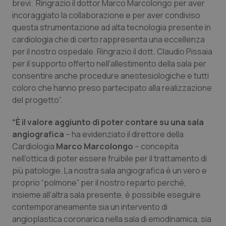
Valle D’Aosta
Oncodermatologia
brevi. Ringrazio il dottor Marco Marcolongo per aver
incoraggiato la collaborazione e per aver condiviso
questa strumentazione ad alta tecnologia presente in
Veneto
Oncoematologia
cardiologia che di certo rappresenta una eccellenza
per il nostro ospedale. Ringrazio il dott. Claudio Pissaia
Oncologia & Nutrizione
per il supporto offerto nell'allestimento della sala per
consentire anche procedure anestesiologiche e tutti
Psoriasi & pelle
coloro che hanno preso partecipato alla realizzazione
del progetto”.
Quotidiano Cardiologia
“È il valore aggiunto di poter contare su una sala
Quotidiano Chirurgia
angiografica
– ha evidenziato il direttore della
Cardiologia
Marco Marcolongo
– concepita
nell’ottica di poter essere fruibile per il trattamento di
Quotidiano Oncologia
più patologie. La nostra sala angiografica è un vero e
proprio “polmone” per il nostro reparto perché,
Quotidiano Pediatria
insieme all’altra sala presente, è possibile eseguire
contemporaneamente sia un intervento di
Rene & patologie urogenitali
angioplastica coronarica nella sala di emodinamica, sia