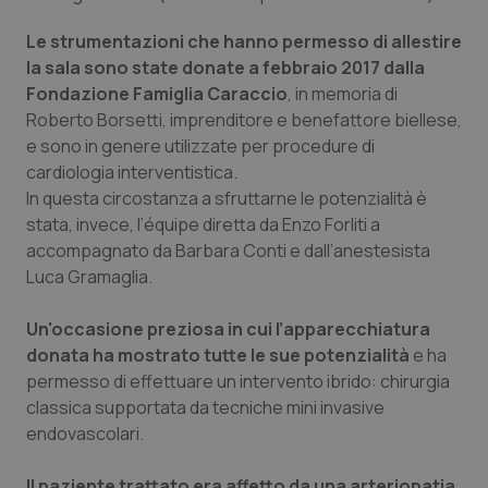
Calabria
Asma & BPCO
Le strumentazioni che hanno permesso di allestire
la sala sono state donate a febbraio 2017 dalla
Campania
Car-T
Fondazione Famiglia Caraccio
, in memoria di
Roberto Borsetti, imprenditore e benefattore biellese,
Emilia-Romagna
Colesterolo & coronaropatie
e sono in genere utilizzate per procedure di
cardiologia interventistica.
Friuli Venezia Giulia
Dermatite Atopica
In questa circostanza a sfruttarne le potenzialità è
stata, invece, l’équipe diretta da Enzo Forliti a
Lazio
Diabete & glucometri
accompagnato da Barbara Conti e dall’anestesista
Luca Gramaglia.
Liguria
Disturbi dell’umore
Un'occasione preziosa in cui l’apparecchiatura
donata ha mostrato tutte le sue potenzialità
Lombardia
Dolore
e ha
permesso di effettuare un intervento ibrido: chirurgia
classica supportata da tecniche mini invasive
Marche
Donna & Salute
endovascolari.
Molise
Epatiti
Il paziente trattato era affetto da una arteriopatia