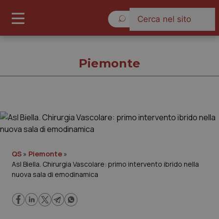
Sabato 8 Agosto 2026
Piemonte
Piemonte
Cronache
QS
»
Piemonte
»
Asl Biella. Chirurgia Vascolare: primo intervento ibrido nella
Governo e Parlamento
nuova sala di emodinamica
Regioni e Asl
Lavoro e Professioni