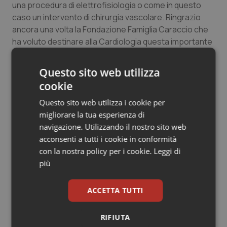
una procedura di elettrofisiologia o come in questo
Salute orale & impianti
caso un intervento di chirurgia vascolare. Ringrazio
ancora una volta la Fondazione Famiglia Caraccio che
Sangue & coagulazione
ha voluto destinare alla Cardiologia questa importante
risorsa in memoria di Roberto Borsetti”.
Tiroide
Questo sito web utilizza
cookie
Tumore al seno
24 Aprile 2018
Questo sito web utilizza i cookie per
© Riproduzione riservata
migliorare la tua esperienza di
Tumore ovarico
navigazione. Utilizzando il nostro sito web
acconsenti a tutti i cookie in conformità
Tumori del Polmone & Testa Collo
con la nostra policy per i cookie.
Leggi di
più
Tumori gastrointestinali
ACCETTA TUTTI
Potrebbe interessarti in
Ulcera & Reflusso
Piemonte
RIFIUTA
Vaccini