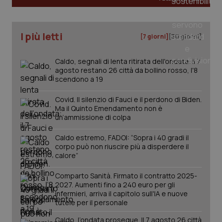
I più letti
[7 giorni]
[30 giorni]
Caldo, segnali di lenta ritirata dell'ondata: il 7
agosto restano 26 città da bollino rosso, l'8
scendono a 19
Covid. Il silenzio di Fauci e il perdono di Biden.
Ma il Quinto Emendamento non è
un’ammissione di colpa
Caldo estremo, FADOI: “Sopra i 40 gradi il
corpo può non riuscire più a disperdere il
calore”
PHPSESSID
Sessio
PHP.net
Comparto Sanità. Firmato il contratto 2025-
www.quotidianosanita.it
2027. Aumenti fino a 240 euro per gli
infermieri, arriva il capitolo sull'IA e nuove
tutele per il personale
Caldo, l’ondata prosegue. Il 7 agosto 26 città