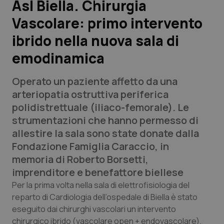
Asl Biella. Chirurgia
Vascolare: primo intervento
Scienza e Farmaci
ibrido nella nuova sala di
Studi e Analisi
emodinamica
Lettere al direttore
Operato un paziente affetto da una
arteriopatia ostruttiva periferica
Edizioni Regionali
polidistrettuale (iliaco-femorale). Le
strumentazioni che hanno permesso di
QS Pro
allestire la sala sono state donate dalla
Fondazione Famiglia Caraccio, in
Professionisti Sanitari.AI
memoria di Roberto Borsetti,
imprenditore e benefattore biellese
Abruzzo
QS Pro Gold
Per la prima volta nella sala di elettrofisiologia del
reparto di Cardiologia dell’ospedale di Biella è stato
QS Club
Newsletter
Basilicata
Artrite & artrosi
eseguito dai chirurghi vascolari un intervento
chirurgico ibrido (vascolare open + endovascolare).