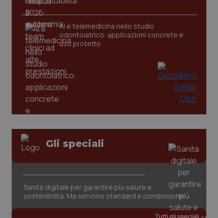
AI e telemedicina nello studio
tracking-sites-ironfish-
www.quotidianosanita.it
4
odontoiatrico: applicazioni concrete e
tracking-enable
settim
2 gior
uso protetto
tracking-sites-ironfish-
www.quotidianosanita.it
4
session-id
settim
2 gior
_ga
1 anno
Google LLC
Gli speciali
mes
.quotidianosanita.it
Sanità digitale per garantire più salute e
sostenibilità. Ma servono standard e condivisione
Tutti gli speciali