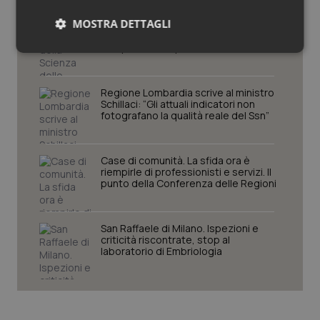
MOSTRA DETTAGLI
Settimana della Scienza dello
Spallanzani: capire la ricerca per
comprendere il presente
Necessari
Statistici
Marketing
Regione Lombardia scrive al ministro
Schillaci: “Gli attuali indicatori non
fotografano la qualità reale del Ssn”
Necessari
Statistici
Marketing
Case di comunità. La sfida ora è
riempirle di professionisti e servizi. Il
I cookie necessari contribuiscono a rendere fruibile il
punto della Conferenza delle Regioni
sito web abilitandone funzionalità di base quali la
navigazione sulle pagine e l'accesso alle aree
protette del sito. Il sito web non è in grado di
funzionare correttamente senza questi cookie.
San Raffaele di Milano. Ispezioni e
criticità riscontrate, stop al
Nome
Fornitore
/
Dominio
Scaden
laboratorio di Embriologia
VISITOR_PRIVACY_METADATA
5 mesi
YouTube
settim
.youtube.com