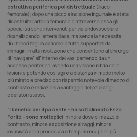
ostruttiva periferica polidistrettuale
(iliaco-
Piemonte
HIV
femorale); dopo una piccola incisione inguinale è stata
disostruita l’arteria femorale e attraverso essa gli
Provincia Autonoma di Bolzano
Infezioni & Febbre
specialisti sono intervenuti per via endovascolare
ricanalizzando l’arteria iliaca, ma senza la necessità
Provincia Autonoma di Trento
Ipertensione & Scompenso
di ulteriori tagli in addome. Il tutto supportati da
immagini in alta risoluzione che consentono al chirurgo
di “navigare” all' interno dei vasi partendo da un
Puglia
Malattie rare
accesso periferico avendo una visione nitida delle
lesioni e potendo cosi agire a distanza in modo molto
Sardegna
Malattia di Crohn & Rettocolite Ulcerosa
più mirato e preciso con risparmio notevole di mezzo di
contrasto e radiazioni a vantaggio del pz e degli
Sicilia
Neuroscienze & patologie neurodegenerative
operatori stessi.
Toscana
Obesità
“I benefici per il paziente – ha sottolineato Enzo
Forliti – sono molteplici
: minore dose di mezzo di
Umbria
Oftalmologia
contrasto, minore esposizione ai raggi, minore
invasività della procedura e tempi di recupero più