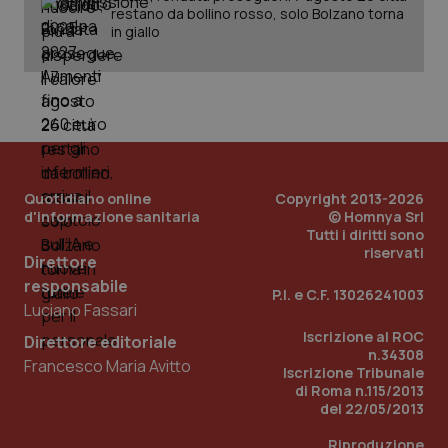
restano da bollino rosso, solo Bolzano torna
in giallo
Quotidiano online
Copyright 2013-2026
d'informazione sanitaria
© Homnya Srl
Tutti i diritti sono
riservati
_ga_KM60CM4NPH
.quotidianosanita.it
1 anno
Direttore
mes
responsabile
P.I. e C.F. 13026241003
Luciano Fassari
Iscrizione al ROC
Direttore editoriale
n.34308
Francesco Maria Avitto
Iscrizione Tribunale
di Roma n.115/2013
del 22/05/2013
Riproduzione