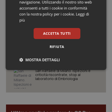
navigazione. Utilizzando il nostro sito web
Spallanzani: capire la ricerca per
Salute orale & impianti
comprendere il presente
acconsenti a tutti i cookie in conformità
con la nostra policy per i cookie.
Leggi di
Sangue & coagulazione
più
Regione Lombardia scrive al ministro
Schillaci: “Gli attuali indicatori non
Tiroide
fotografano la qualità reale del Ssn”
ACCETTA TUTTI
Tumore al seno
RIFIUTA
Case di comunità. La sfida ora è
riempirle di professionisti e servizi. Il
punto della Conferenza delle Regioni
Tumore ovarico
MOSTRA DETTAGLI
Tumori del Polmone & Testa Collo
Necessari
Statistici
Marketing
San Raffaele di Milano. Ispezioni e
criticità riscontrate, stop al
laboratorio di Embriologia
Tumori gastrointestinali
Ulcera & Reflusso
Necessari
Statistici
Marketing
Vaccini