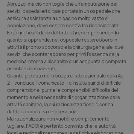
Abruzzo, ma ciò non toglie che un’amputazione dei
Piemonte
HIV
servizi ospedalieri di tale portata in un ospedale che
assicura assistenza a un bacino molto vasto di
popolazione, deve essere senz’altro riconsiderata.
Provincia Autonoma di Bolzano
Infezioni & Febbre
E ciò anche alla luce del fatto che, sempre secondo
quanto si apprende, nell’ospedale resterebbero in
Provincia Autonoma di Trento
Ipertensione & Scompenso
attività il pronto soccorso e la chirurgia generale, due
servizi che sconterebbero per primi l’assenza della
Puglia
Malattie rare
medicina interna a discapito di un’adeguata e completa
assistenza ai pazienti.
Sardegna
Malattia di Crohn & Rettocolite Ulcerosa
Quanto previsto nella bozza di atto aziendale della Asl
2 – conclude il comunicato – ci risulta quindi di difficile
Sicilia
Neuroscienze & patologie neurodegenerative
comprensione, pur nelle comprensibili difficoltà del
momento e nella necessità di riorganizzazione delle
Toscana
Obesità
attività sanitarie, la cui razionalizzazione è senza
dubbio opportuna e necessaria.
Ma razionalizzare non vuol dire semplicemente
Umbria
Oftalmologia
tagliare. FADOI è pertanto convinta che le autorità
locali e regionali preposte alla definitiva elaborazione