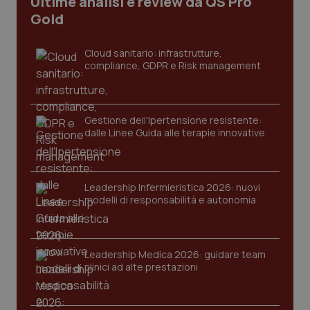
Ultime analisi e review da QS Pro
I cookie necessari contribuiscono a rendere fruibile il
Gold
sito web abilitandone funzionalità di base quali la
navigazione sulle pagine e l'accesso alle aree
protette del sito. Il sito web non è in grado di
Cloud sanitario: infrastrutture,
funzionare correttamente senza questi cookie.
compliance, GDPR e Risk management
Nome
Fornitore
/
Dominio
Scaden
VISITOR_PRIVACY_METADATA
5 mesi
YouTube
settim
.youtube.com
Gestione dell'Ipertensione resistente:
dalle Linee Guida alle terapie innovative
Leadership Infermieristica 2026: nuovi
modelli di responsabilità e autonomia
Leadership Medica 2026: guidare team
clinici ad alte prestazioni