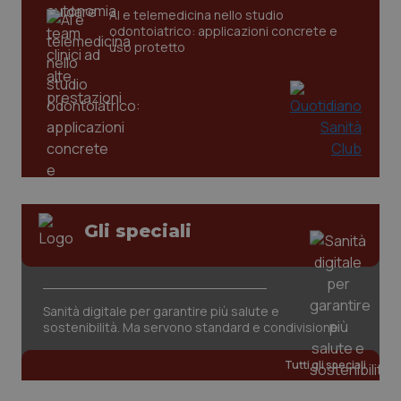
CookieScriptConsent
5 mesi
CookieScript
AI e telemedicina nello studio
settim
www.quotidianosanita.it
odontoiatrico: applicazioni concrete e
uso protetto
Gli speciali
tracking-sites-ironfish-
www.quotidianosanita.it
4
tracking-enable
settim
2 gior
Sanità digitale per garantire più salute e
sostenibilità. Ma servono standard e condivisione
tracking-sites-ironfish-
www.quotidianosanita.it
4
session-id
settim
2 gior
Tutti gli speciali