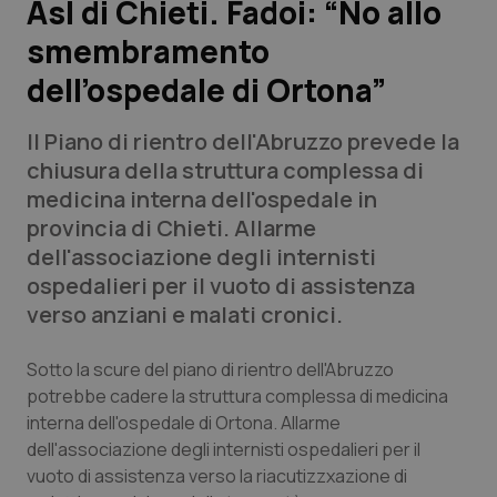
Asl di Chieti. Fadoi: “No allo
smembramento
Scienza e Farmaci
dell’ospedale di Ortona”
Studi e Analisi
Il Piano di rientro dell'Abruzzo prevede la
Lettere al direttore
chiusura della struttura complessa di
medicina interna dell'ospedale in
Edizioni Regionali
provincia di Chieti. Allarme
dell'associazione degli internisti
QS Pro
ospedalieri per il vuoto di assistenza
verso anziani e malati cronici.
Professionisti Sanitari.AI
Sotto la scure del piano di rientro dell'Abruzzo
potrebbe cadere la struttura complessa di medicina
Abruzzo
QS Pro Gold
interna dell'ospedale di Ortona. Allarme
QS Club
Newsletter
dell'associazione degli internisti ospedalieri per il
Basilicata
Artrite & artrosi
vuoto di assistenza verso la riacutizzxazione di