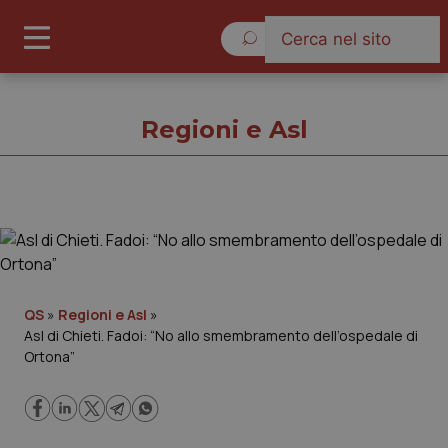
Domenica 9 Agosto 2026
Regioni e Asl
Regioni e Asl
Cronache
QS
»
Regioni e Asl
»
Asl di Chieti. Fadoi: “No allo smembramento dell’ospedale di
Governo e Parlamento
Ortona”
Regioni e Asl
Lavoro e Professioni