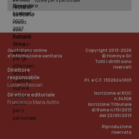
tutele per il personale
PHPSESSID
Sessio
PHP.net
www.quotidianosanita.it
Quotidiano online
Copyright 2013-2026
d'informazione sanitaria
© Homnya Srl
Tutti i diritti sono
riservati
Direttore
responsabile
P.I. e C.F. 13026241003
Luciano Fassari
Iscrizione al ROC
Direttore editoriale
n.34308
Francesco Maria Avitto
Iscrizione Tribunale
di Roma n.115/2013
del 22/05/2013
Riproduzione
riservata