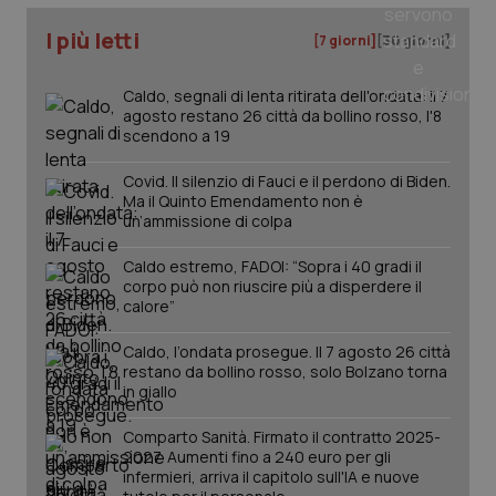
I più letti
[7 giorni]
[30 giorni]
_ga
1 anno
Google LLC
mes
.quotidianosanita.it
Caldo, segnali di lenta ritirata dell'ondata: il 7
agosto restano 26 città da bollino rosso, l'8
scendono a 19
Covid. Il silenzio di Fauci e il perdono di Biden.
Ma il Quinto Emendamento non è
un’ammissione di colpa
Caldo estremo, FADOI: “Sopra i 40 gradi il
corpo può non riuscire più a disperdere il
calore”
Caldo, l’ondata prosegue. Il 7 agosto 26 città
restano da bollino rosso, solo Bolzano torna
in giallo
Comparto Sanità. Firmato il contratto 2025-
2027. Aumenti fino a 240 euro per gli
infermieri, arriva il capitolo sull'IA e nuove