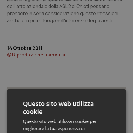
Valle D’Aosta
Oncodermatologia
dell' atto aziendale della ASL 2 di Chieti possano
prendere in seria considerazione queste riflessioni
Veneto
Oncoematologia
anche e in primo luogo nell'interesse dei pazienti.
Oncologia & Nutrizione
Psoriasi & pelle
14 Ottobre 2011
© Riproduzione riservata
Quotidiano Cardiologia
Quotidiano Chirurgia
Quotidiano Oncologia
Questo sito web utilizza
Potrebbe interessarti in
Quotidiano Pediatria
cookie
Regioni e Asl
Questo sito web utilizza i cookie per
Rene & patologie urogenitali
migliorare la tua esperienza di
Settimana della Scienza dello