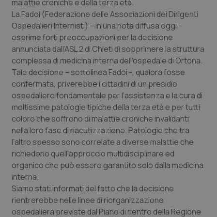
malattie croniche e della terza età.
Calabria
Asma & BPCO
La Fadoi (Federazione delle Associazioni dei Dirigenti
Ospedalieri Internisti) – in una nota diffusa oggi –
Campania
Car-T
esprime forti preoccupazioni per la decisione
annunciata dall’ASL 2 di Chieti di sopprimere la struttura
Emilia-Romagna
Colesterolo & coronaropatie
complessa di medicina interna dell’ospedale di Ortona.
Tale decisione – sottolinea Fadoi -, qualora fosse
Friuli Venezia Giulia
Dermatite Atopica
confermata, priverebbe i cittadini di un presidio
ospedaliero fondamentale per l’assistenza e la cura di
moltissime patologie tipiche della terza età e per tutti
Lazio
Diabete & glucometri
coloro che soffrono di malattie croniche invalidanti
nella loro fase di riacutizzazione. Patologie che tra
Liguria
Disturbi dell’umore
l’altro spesso sono correlate a diverse malattie che
richiedono quell’approccio multidisciplinare ed
Lombardia
Dolore
organico che può essere garantito solo dalla medicina
interna.
Marche
Donna & Salute
Siamo stati informati del fatto che la decisione
rientrerebbe nelle linee di riorganizzazione
Molise
Epatiti
ospedaliera previste dal Piano di rientro della Regione