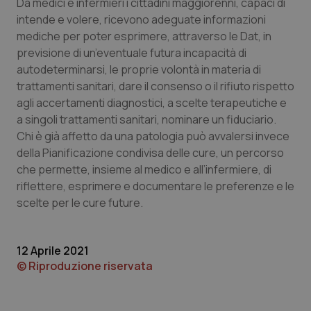
Valle D’Aosta
Oncodermatologia
Da medici e infermieri i cittadini maggiorenni, capaci di
intende e volere, ricevono adeguate informazioni
mediche per poter esprimere, attraverso le Dat, in
Veneto
Oncoematologia
previsione di un’eventuale futura incapacità di
autodeterminarsi, le proprie volontà in materia di
Oncologia & Nutrizione
trattamenti sanitari, dare il consenso o il rifiuto rispetto
agli accertamenti diagnostici, a scelte terapeutiche e
Psoriasi & pelle
a singoli trattamenti sanitari, nominare un fiduciario.
Chi è già affetto da una patologia può avvalersi invece
Quotidiano Cardiologia
della Pianificazione condivisa delle cure, un percorso
che permette, insieme al medico e all’infermiere, di
Quotidiano Chirurgia
riflettere, esprimere e documentare le preferenze e le
scelte per le cure future.
Quotidiano Oncologia
12 Aprile 2021
Quotidiano Pediatria
© Riproduzione riservata
Rene & patologie urogenitali