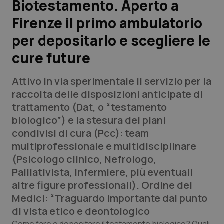
Biotestamento. Aperto a
Firenze il primo ambulatorio
Scienza e Farmaci
per depositarlo e scegliere le
Studi e Analisi
cure future
Lettere al direttore
Attivo in via sperimentale il servizio per la
raccolta delle disposizioni anticipate di
Edizioni Regionali
trattamento (Dat, o “testamento
biologico”) e la stesura dei piani
QS Pro
condivisi di cura (Pcc): team
multiprofessionale e multidisciplinare
Professionisti Sanitari.AI
(Psicologo clinico, Nefrologo,
Palliativista, Infermiere, più eventuali
Abruzzo
QS Pro Gold
altre figure professionali). Ordine dei
Medici: “Traguardo importante dal punto
QS Club
Newsletter
Basilicata
Artrite & artrosi
di vista etico e deontologico