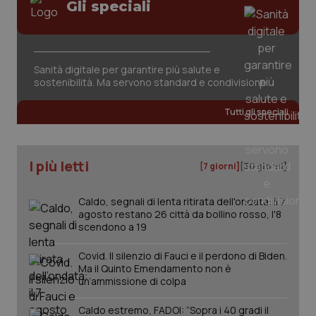
Gli speciali
tracking-sites-ironfish-
www.quotidianosanita.it
4
tracking-enable
settim
2 gior
Sanità digitale per garantire più salute e
sostenibilità. Ma servono standard e condivisione
tracking-sites-ironfish-
www.quotidianosanita.it
4
session-id
settim
2 gior
Tutti gli speciali
I più letti
[7 giorni]
[30 giorni]
_ga
1 anno
Google LLC
mes
.quotidianosanita.it
Caldo, segnali di lenta ritirata dell'ondata: il 7
agosto restano 26 città da bollino rosso, l'8
scendono a 19
Covid. Il silenzio di Fauci e il perdono di Biden.
Ma il Quinto Emendamento non è
un’ammissione di colpa
Caldo estremo, FADOI: “Sopra i 40 gradi il