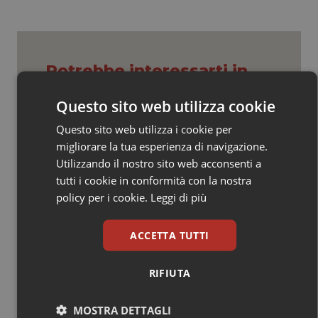
Salute orale & impianti
Sangue & coagulazione
Potrebbe interessarti in
Tiroide
Regioni e Asl
Questo sito web utilizza cookie
Tumore al seno
Questo sito web utilizza i cookie per
Settimana della Scienza dello
migliorare la tua esperienza di navigazione.
Spallanzani: capire la ricerca per
Tumore ovarico
Utilizzando il nostro sito web acconsenti a
comprendere il presente
tutti i cookie in conformità con la nostra
policy per i cookie.
Leggi di più
Tumori del Polmone & Testa Collo
Regione Lombardia scrive al ministro
Schillaci: “Gli attuali indicatori non
fotografano la qualità reale del Ssn”
ACCETTA TUTTI
Tumori gastrointestinali
RIFIUTA
Ulcera & Reflusso
Case di comunità. La sfida ora è
riempirle di professionisti e servizi. Il
punto della Conferenza delle Regioni
MOSTRA DETTAGLI
Vaccini