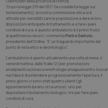
Odontoiatri della provincia di Firenze.
“Dopo la legge 219 del 2017 (la cosiddetta legge sul
Piemonte
HIV
biotestamento), la nostra commissione etica si è
attivata per sensibilizzare la popolazione a dare le loro
Provincia Autonoma di Bolzano
Infezioni & Febbre
disposizioni anticipate di trattamento e a fare i piani
condivisi di cura, e questo ambulatorio è il primo frutto
Provincia Autonoma di Trento
Ipertensione & Scompenso
di quell'intenso lavoro” commenta
Pietro Dattolo
,
presidente dell'Ordine. “E' un traguardo importante dal
Puglia
Malattie rare
punto di vista etico e deontologico”.
L'ambulatorio è aperto attualmente una volta al mese, il
Sardegna
Malattia di Crohn & Rettocolite Ulcerosa
venerdì mattina, dalle 9 alle 12 (per prenotazioni:
emailpianificazionecurenefrologia.sma@uslcentro.tosca
Sicilia
Neuroscienze & patologie neurodegenerative
ma l'idea è di estendere progressivamente l'apertura. Il
primo giorno ci sono stati quattro utenti (gli
Toscana
Obesità
appuntamenti durano circa un'ora): uno per
depositare il testamento biologico, tre per fare piani
Umbria
Oftalmologia
condivisi di cura.