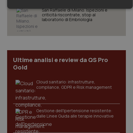
Necessari
Statistici
Marketing
San Raffaele di Milano. Ispezioni e
criticità riscontrate, stop al
laboratorio di Embriologia
Necessari
Statistici
Marketing
Ultime analisi e review da QS Pro
I cookie necessari contribuiscono a rendere fruibile il
Gold
sito web abilitandone funzionalità di base quali la
navigazione sulle pagine e l'accesso alle aree protette del
sito. Il sito web non è in grado di funzionare
correttamente senza questi cookie.
Cloud sanitario: infrastrutture,
compliance, GDPR e Risk management
Nome
Fornitore
/
Dominio
Scade
VISITOR_PRIVACY_METADATA
5 mesi
YouTube
settim
.youtube.com
Gestione dell'Ipertensione resistente:
dalle Linee Guida alle terapie innovative