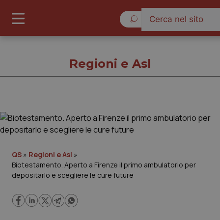
Sabato 8 Agosto 2026
Regioni e Asl
Regioni e Asl
Cronache
QS
»
Regioni e Asl
»
Biotestamento. Aperto a Firenze il primo ambulatorio per
Governo e Parlamento
depositarlo e scegliere le cure future
Regioni e Asl
Lavoro e Professioni