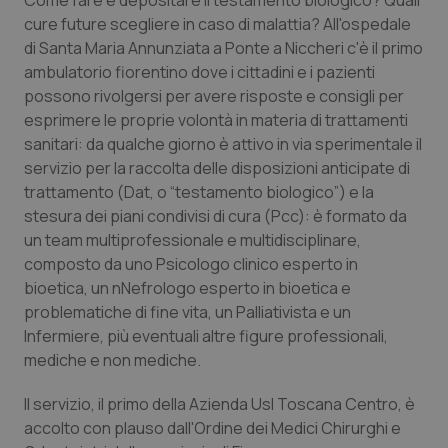
Come fare e depositare il testamento biologico? Quali
Calabria
Asma & BPCO
cure future scegliere in caso di malattia? All'ospedale
di Santa Maria Annunziata a Ponte a Niccheri c'è il primo
Campania
Car-T
ambulatorio fiorentino dove i cittadini e i pazienti
possono rivolgersi per avere risposte e consigli per
Emilia-Romagna
Colesterolo & coronaropatie
esprimere le proprie volontà in materia di trattamenti
sanitari: da qualche giorno è attivo in via sperimentale il
servizio per la raccolta delle disposizioni anticipate di
Friuli Venezia Giulia
Dermatite Atopica
trattamento (Dat, o “testamento biologico”) e la
stesura dei piani condivisi di cura (Pcc): è formato da
Lazio
Diabete & glucometri
un team multiprofessionale e multidisciplinare,
composto da uno Psicologo clinico esperto in
Liguria
Disturbi dell’umore
bioetica, un nNefrologo esperto in bioetica e
problematiche di fine vita, un Palliativista e un
Lombardia
Dolore
Infermiere, più eventuali altre figure professionali,
mediche e non mediche.
Marche
Donna & Salute
Il servizio, il primo della Azienda Usl Toscana Centro, è
accolto con plauso dall'Ordine dei Medici Chirurghi e
Molise
Epatiti