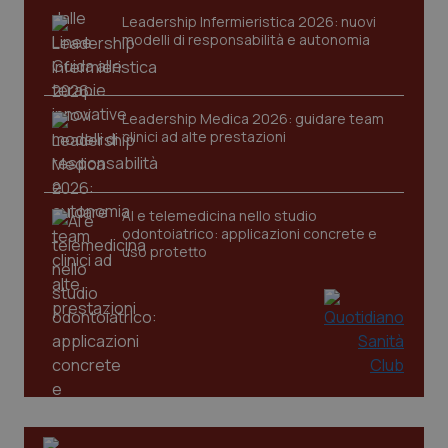
Leadership Infermieristica 2026: nuovi
modelli di responsabilità e autonomia
Leadership Medica 2026: guidare team
clinici ad alte prestazioni
CookieScriptConsent
5 mesi
CookieScript
AI e telemedicina nello studio
settim
www.quotidianosanita.it
odontoiatrico: applicazioni concrete e
uso protetto