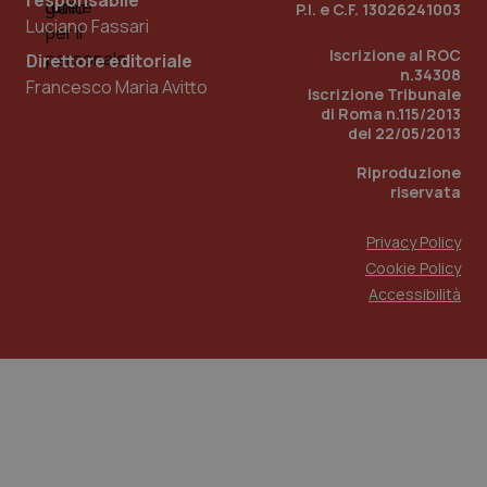
responsabile
P.I. e C.F. 13026241003
Luciano Fassari
Iscrizione al ROC
Direttore editoriale
n.34308
Francesco Maria Avitto
Iscrizione Tribunale
di Roma n.115/2013
del 22/05/2013
Riproduzione
riservata
_ga_KM60CM4NPH
.quotidianosanita.it
1 anno
Privacy Policy
mes
Cookie Policy
Accessibilità
Fornitore
/
Nome
Scadenza
Descrizio
Nome
Dominio
Fornitore
/
Dominio
Scadenza
Des