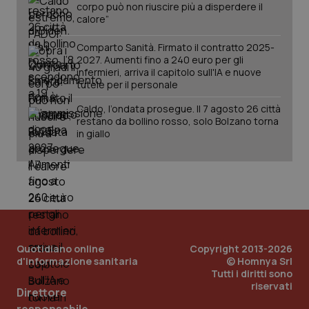
corpo può non riuscire più a disperdere il
calore”
Comparto Sanità. Firmato il contratto 2025-
2027. Aumenti fino a 240 euro per gli
infermieri, arriva il capitolo sull'IA e nuove
tutele per il personale
Caldo, l’ondata prosegue. Il 7 agosto 26 città
restano da bollino rosso, solo Bolzano torna
in giallo
PHPSESSID
Sessio
PHP.net
www.quotidianosanita.it
Quotidiano online
Copyright 2013-2026
d'informazione sanitaria
© Homnya Srl
Tutti i diritti sono
riservati
Direttore