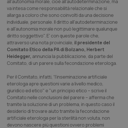
all'autonomia morale, cioè all'autodeterminazione, ma
Calabria
Asma & BPCO
va intesa come responsabilità relazionale che si
allarga a coloro che sono coinvolti da una decisione
Campania
Car-T
individuale, personale. Il diritto all'autodeterminazione
e all'autonomia morale non può legittimare qualunque
Emilia-Romagna
Colesterolo & coronaropatie
diritto soggettivo". E' con queste parole che,
attraverso una nota provinciale,
il presidente del
Friuli Venezia Giulia
Dermatite Atopica
Comitato Etico della PA di Bolzano, Herbert
Heidegger,
annuncia la pubblicazione, da parte del
Comitato, di un parere sulla fecondazione eterologa.
Lazio
Diabete & glucometri
Per il Comitato, infatti, “l’inseminazione artificiale
Liguria
Disturbi dell’umore
eterologa apre questioni varie a livello medico,
giuridico ed etico" e "un principio etico – scrive il
Lombardia
Dolore
Comitato nelle conclusioni del parere – afferma che
tramite la soluzione di un problema, in questo caso il
Marche
Donna & Salute
desiderio di trovare aiuto tramite la fecondazione
artificiale eterologa per la sterilità non voluta, non
Molise
Epatiti
devono nascere più questioni ovvero problemi