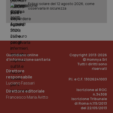
Eclissi solare del 12 agosto 2026, come
osservarla in sicurezza
Quotidiano online
Copyright 2013-2026
d'informazione sanitaria
© Homnya Srl
Tutti i diritti sono
_ga_KM60CM4NPH
.quotidianosanita.it
1 anno
riservati
Direttore
mes
responsabile
P.I. e C.F. 13026241003
Luciano Fassari
Iscrizione al ROC
Direttore editoriale
n.34308
Francesco Maria Avitto
Iscrizione Tribunale
di Roma n.115/2013
del 22/05/2013