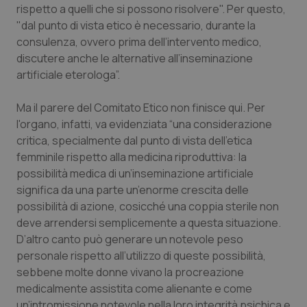
rispetto a quelli che si possono risolvere". Per questo,
Piemonte
HIV
"dal punto di vista etico è necessario, durante la
consulenza, ovvero prima dell’intervento medico,
discutere anche le alternative all’inseminazione
Provincia Autonoma di Bolzano
Infezioni & Febbre
artificiale eterologa”.
Provincia Autonoma di Trento
Ipertensione & Scompenso
Ma il parere del Comitato Etico non finisce qui. Per
l'organo, infatti, va evidenziata “una considerazione
Puglia
Malattie rare
critica, specialmente dal punto di vista dell’etica
femminile rispetto alla medicina riproduttiva: la
Sardegna
Malattia di Crohn & Rettocolite Ulcerosa
possibilità medica di un’inseminazione artificiale
significa da una parte un’enorme crescita delle
Sicilia
Neuroscienze & patologie neurodegenerative
possibilità di azione, cosicché una coppia sterile non
deve arrendersi semplicemente a questa situazione.
Toscana
Obesità
D’altro canto può generare un notevole peso
personale rispetto all’utilizzo di queste possibilità,
sebbene molte donne vivano la procreazione
Umbria
Oftalmologia
medicalmente assistita come alienante e come
un’intromissione notevole nella loro integrità psichica e