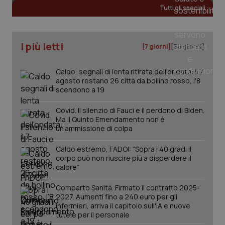
Tutti gli speciali
I più letti
[7 giorni]
[30 giorni]
Caldo, segnali di lenta ritirata dell'ondata: il 7
agosto restano 26 città da bollino rosso, l'8
scendono a 19
Covid. Il silenzio di Fauci e il perdono di Biden.
Ma il Quinto Emendamento non è
un’ammissione di colpa
Caldo estremo, FADOI: “Sopra i 40 gradi il
corpo può non riuscire più a disperdere il
calore”
PHPSESSID
Sessio
PHP.net
www.quotidianosanita.it
Comparto Sanità. Firmato il contratto 2025-
2027. Aumenti fino a 240 euro per gli
infermieri, arriva il capitolo sull'IA e nuove
tutele per il personale