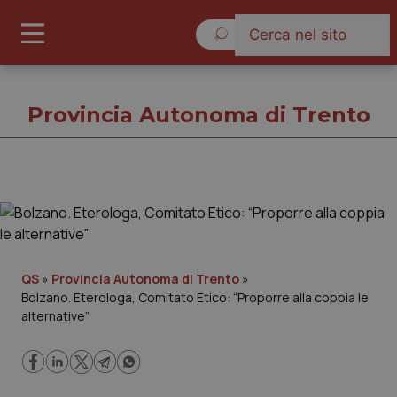
Venerdì 7 Agosto 2026
Provincia Autonoma di Trento
Provincia Autonoma di Trento
Cronache
QS
»
Provincia Autonoma di Trento
»
Bolzano. Eterologa, Comitato Etico: “Proporre alla coppia le
Governo e Parlamento
alternative”
Regioni e Asl
Lavoro e Professioni