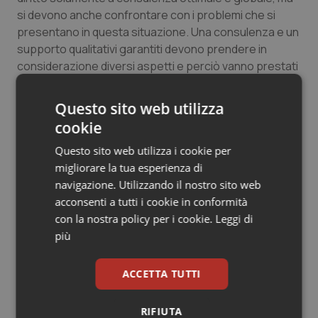
si devono anche confrontare con i problemi che si
Salute orale & impianti
presentano in questa situazione. Una consulenza e un
supporto qualitativi garantiti devono prendere in
Sangue & coagulazione
considerazione diversi aspetti e perciò vanno prestati
a livello interdisciplinare”.
Tiroide
Questo sito web utilizza
cookie
Tumore al seno
26 Giugno 2015
© Riproduzione riservata
Questo sito web utilizza i cookie per
Tumore ovarico
migliorare la tua esperienza di
navigazione. Utilizzando il nostro sito web
Tumori del Polmone & Testa Collo
acconsenti a tutti i cookie in conformità
con la nostra policy per i cookie.
Leggi di
più
Tumori gastrointestinali
Potrebbe interessarti in
Ulcera & Reflusso
ACCETTA TUTTI
Provincia Autonoma di
Trento
Vaccini
RIFIUTA