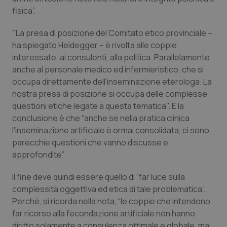
Valle D’Aosta
Oncodermatologia
fisica”.
Veneto
Oncoematologia
"La presa di posizione del Comitato etico provinciale –
ha spiegato Heidegger – è rivolta alle coppie
Oncologia & Nutrizione
interessate, ai consulenti, alla politica. Parallelamente
anche al personale medico ed infermieristico, che si
Psoriasi & pelle
occupa direttamente dell'inseminazione eterologa. La
nostra presa di posizione si occupa delle complesse
questioni etiche legate a questa tematica". E la
Quotidiano Cardiologia
conclusione è che “anche se nella pratica clinica
l'inseminazione artificiale è ormai consolidata, ci sono
Quotidiano Chirurgia
parecchie questioni che vanno discusse e
approfondite”.
Quotidiano Oncologia
Il fine deve quindi essere quello di “far luce sulla
Quotidiano Pediatria
complessità oggettiva ed etica di tale problematica”.
Perché, si ricorda nella nota, “le coppie che intendono
Rene & patologie urogenitali
far ricorso alla fecondazione artificiale non hanno
diritto solamente a consulenza ottimale e globale, ma