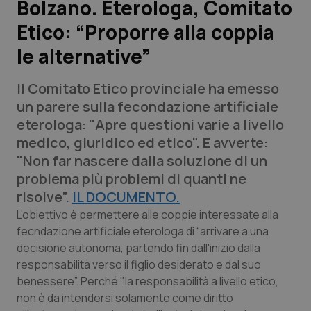
Bolzano. Eterologa, Comitato
Etico: “Proporre alla coppia
Scienza e Farmaci
le alternative”
Studi e Analisi
Il Comitato Etico provinciale ha emesso
Lettere al direttore
un parere sulla fecondazione artificiale
eterologa: "Apre questioni varie a livello
Edizioni Regionali
medico, giuridico ed etico". E avverte:
"Non far nascere dalla soluzione di un
QS Pro
problema più problemi di quanti ne
risolve”.
IL DOCUMENTO.
Professionisti Sanitari.AI
L'obiettivo è permettere alle coppie interessate alla
fecndazione artificiale eterologa di “arrivare a una
decisione autonoma, partendo fin dall'inizio dalla
Abruzzo
QS Pro Gold
responsabilità verso il figlio desiderato e dal suo
QS Club
Newsletter
benessere”. Perché "la responsabilità a livello etico,
Basilicata
Artrite & artrosi
non è da intendersi solamente come diritto