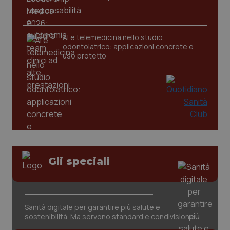
tracking-sites-ironfish-
www.quotidianosanita.it
4
AI e telemedicina nello studio
tracking-enable
settim
odontoiatrico: applicazioni concrete e
2 gior
uso protetto
tracking-sites-ironfish-
www.quotidianosanita.it
4
session-id
settim
2 gior
_ga
1 anno
Google LLC
mes
.quotidianosanita.it
Gli speciali
Sanità digitale per garantire più salute e
sostenibilità. Ma servono standard e condivisione