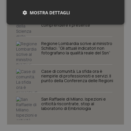
MOSTRA DETTAGLI
Settimana della Scienza dello
Spallanzani: capire la ricerca per
comprendere il presente
Necessari
Statistici
Marketing
Regione Lombardia scrive al ministro
Schillaci: “Gli attuali indicatori non
fotografano la qualità reale del Ssn”
Necessari
Statistici
Marketing
Case di comunità. La sfida ora è
riempirle di professionisti e servizi. Il
I cookie necessari contribuiscono a rendere fruibile il
punto della Conferenza delle Regioni
sito web abilitandone funzionalità di base quali la
navigazione sulle pagine e l'accesso alle aree
protette del sito. Il sito web non è in grado di
funzionare correttamente senza questi cookie.
San Raffaele di Milano. Ispezioni e
criticità riscontrate, stop al
Nome
Fornitore
/
Dominio
Scaden
laboratorio di Embriologia
VISITOR_PRIVACY_METADATA
5 mesi
YouTube
settim
.youtube.com