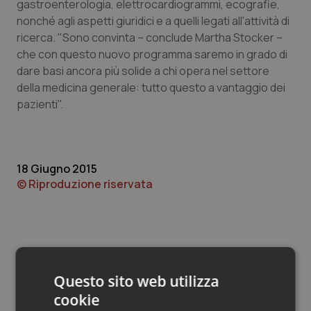
Valle D’Aosta
Oncodermatologia
gastroenterologia, elettrocardiogrammi, ecografie,
nonché agli aspetti giuridici e a quelli legati all'attività di
ricerca. "Sono convinta – conclude Martha Stocker –
Veneto
Oncoematologia
che con questo nuovo programma saremo in grado di
dare basi ancora più solide a chi opera nel settore
Oncologia & Nutrizione
della medicina generale: tutto questo a vantaggio dei
pazienti".
Psoriasi & pelle
Quotidiano Cardiologia
18 Giugno 2015
Quotidiano Chirurgia
© Riproduzione riservata
Quotidiano Oncologia
Quotidiano Pediatria
Questo sito web utilizza
Rene & patologie urogenitali
Potrebbe interessarti in
cookie