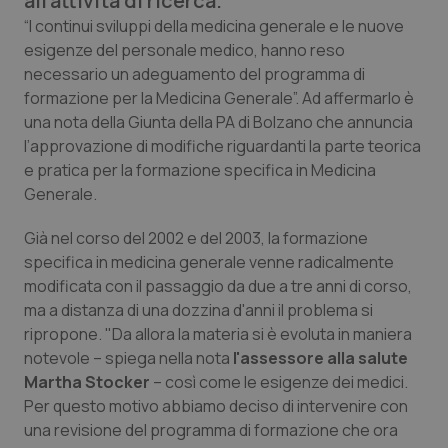
all'attività di ricerca.
Calabria
Asma & BPCO
“I continui sviluppi della medicina generale e le nuove
esigenze del personale medico, hanno reso
Campania
Car-T
necessario un adeguamento del programma di
formazione per la Medicina Generale”. Ad affermarlo è
Emilia-Romagna
Colesterolo & coronaropatie
una nota della Giunta della PA di Bolzano che annuncia
l’approvazione di modifiche riguardanti la parte teorica
e pratica per la formazione specifica in Medicina
Friuli Venezia Giulia
Dermatite Atopica
Generale.
Lazio
Diabete & glucometri
Già nel corso del 2002 e del 2003, la formazione
specifica in medicina generale venne radicalmente
Liguria
Disturbi dell’umore
modificata con il passaggio da due a tre anni di corso,
ma a distanza di una dozzina d'anni il problema si
Lombardia
Dolore
ripropone. "Da allora la materia si è evoluta in maniera
notevole – spiega nella nota
l'assessore alla salute
Marche
Donna & Salute
Martha Stocker
– così come le esigenze dei medici.
Per questo motivo abbiamo deciso di intervenire con
una revisione del programma di formazione che ora
Molise
Epatiti