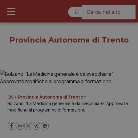
Sabato 8 Agosto 2026
Provincia Autonoma di Trento
Provincia Autonoma di Trento
Cronache
QS
»
Provincia Autonoma di Trento
»
Bolzano. “La Medicina generale è da svecchiare”. Approvate
Governo e Parlamento
modifiche al programma di formazione
Regioni e Asl
Lavoro e Professioni