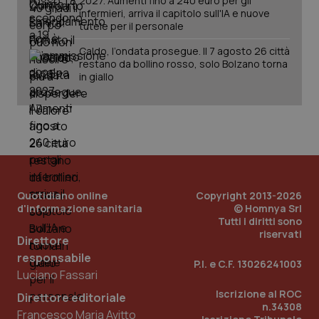
2027. Aumenti fino a 240 euro per gli
infermieri, arriva il capitolo sull'IA e nuove
tutele per il personale
Caldo, l’ondata prosegue. Il 7 agosto 26 città
restano da bollino rosso, solo Bolzano torna
in giallo
PHPSESSID
Sessio
PHP.net
www.quotidianosanita.it
Quotidiano online
Copyright 2013-2026
d'informazione sanitaria
© Homnya Srl
Tutti i diritti sono
riservati
Direttore
responsabile
P.I. e C.F. 13026241003
Luciano Fassari
Iscrizione al ROC
Direttore editoriale
n.34308
Francesco Maria Avitto