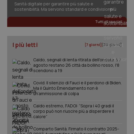
Sanità digitale per garantire più salute e
2 gior
sostenibilità. Ma servono standard e condivisione
Tutti gli speciali
_ga
1 anno
Google LLC
mes
.quotidianosanita.it
I più letti
[7 giorni]
[30 giorni]
Caldo, segnali di lenta ritirata dell'ondata: il 7
agosto restano 26 città da bollino rosso, l'8
scendono a 19
Covid. Il silenzio di Fauci e il perdono di Biden.
Ma il Quinto Emendamento non è
un’ammissione di colpa
Caldo estremo, FADOI: “Sopra i 40 gradi il
corpo può non riuscire più a disperdere il
calore”
Comparto Sanità. Firmato il contratto 2025-