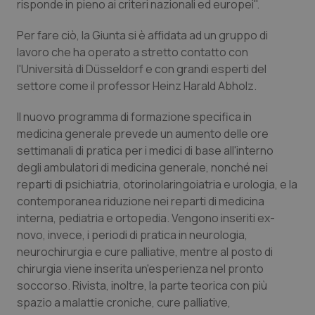
risponde in pieno ai criteri nazionali ed europei".
Piemonte
HIV
Per fare ciò, la Giunta si è affidata ad un gruppo di
lavoro che ha operato a stretto contatto con
Provincia Autonoma di Bolzano
Infezioni & Febbre
l'Università di Düsseldorf e con grandi esperti del
settore come il professor Heinz Harald Abholz.
Provincia Autonoma di Trento
Ipertensione & Scompenso
Il nuovo programma di formazione specifica in
medicina generale prevede un aumento delle ore
Puglia
Malattie rare
settimanali di pratica per i medici di base all'interno
degli ambulatori di medicina generale, nonché nei
Sardegna
Malattia di Crohn & Rettocolite Ulcerosa
reparti di psichiatria, otorinolaringoiatria e urologia, e la
contemporanea riduzione nei reparti di medicina
Sicilia
Neuroscienze & patologie neurodegenerative
interna, pediatria e ortopedia. Vengono inseriti ex-
novo, invece, i periodi di pratica in neurologia,
Toscana
Obesità
neurochirurgia e cure palliative, mentre al posto di
chirurgia viene inserita un'esperienza nel pronto
Umbria
Oftalmologia
soccorso. Rivista, inoltre, la parte teorica con più
spazio a malattie croniche, cure palliative,