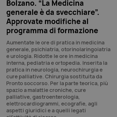
Bolzano. “La Medicina
generale è da svecchiare”.
Scienza e Farmaci
Approvate modifiche al
Studi e Analisi
programma di formazione
Lettere al direttore
Aumentate le ore di pratica in medicina
generale, psichiatria, otorinolaringoiatria
Edizioni Regionali
e urologia. Ridotte le ore in medicina
interna, pediatria e ortopedia. Inserita la
QS Pro
pratica in neurologia, neurochirurgia e
cure palliative. Chirurgia sostituita da
Professionisti Sanitari.AI
Pronto soccorso. Per la parte teorica, più
spazio a malattie croniche, cure
Abruzzo
QS Pro Gold
palliative, gastroenterologia,
elettrocardiogrammi, ecografie, agli
QS Club
Newsletter
Basilicata
Artrite & artrosi
aspetti giuridici e a quelli legati