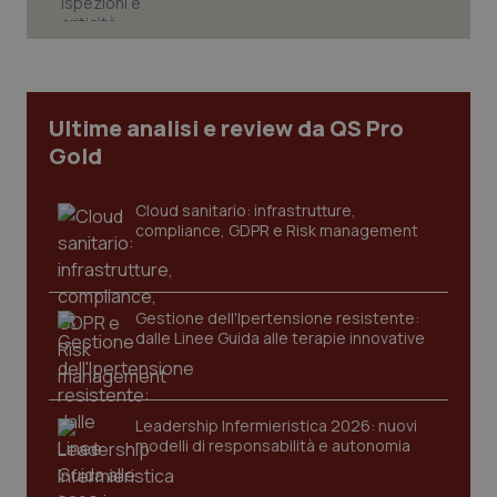
Necessari
Statistici
Marketing
I cookie necessari contribuiscono a rendere fruibile il
sito web abilitandone funzionalità di base quali la
navigazione sulle pagine e l'accesso alle aree
Ultime analisi e review da QS Pro
protette del sito. Il sito web non è in grado di
funzionare correttamente senza questi cookie.
Gold
Nome
Fornitore
/
Dominio
Scaden
Cloud sanitario: infrastrutture,
VISITOR_PRIVACY_METADATA
5 mesi
YouTube
settim
compliance, GDPR e Risk management
.youtube.com
Gestione dell'Ipertensione resistente:
dalle Linee Guida alle terapie innovative
Leadership Infermieristica 2026: nuovi
modelli di responsabilità e autonomia