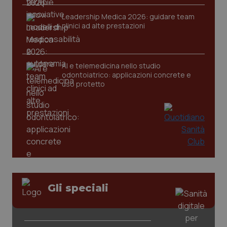
Leadership Medica 2026: guidare team
clinici ad alte prestazioni
CookieScriptConsent
5 mesi
CookieScript
settim
www.quotidianosanita.it
AI e telemedicina nello studio
odontoiatrico: applicazioni concrete e
uso protetto
tracking-sites-ironfish-
www.quotidianosanita.it
4
tracking-enable
settim
2 gior
Gli speciali
tracking-sites-ironfish-
www.quotidianosanita.it
4
session-id
settim