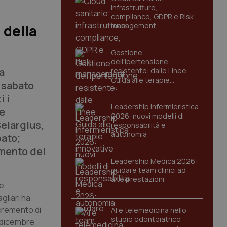
infrastrutture,
compliance, GDPR e Risk
management
 della
Gestione
dell'Ipertensione
a
resistente: dalle Linee
Guida alle terapie
l sabato
innovative
i i
Leadership Infermieristica
 e
2026: nuovi modelli di
Selargius,
responsabilità e
autonomia
bato;
umento del
Leadership Medica 2026:
guidare team clinici ad
alte prestazioni
he
gliari ha
cremento di
AI e telemedicina nello
studio odontoiatrico:
i dicembre,