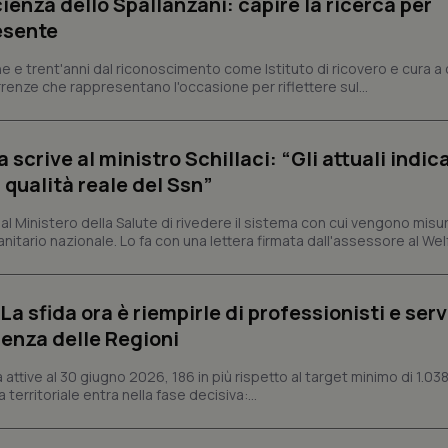
ienza dello Spallanzani: capire la ricerca per
Necessari
Statistici
Marketing
esente
tribuiscono a rendere fruibile il sito web abilitandone funzionalità di base quali la nav
protette del sito. Il sito web non è in grado di funzionare correttamente senza questi coo
e e trent'anni dal riconoscimento come Istituto di ricovero e cura a 
rrenze che rappresentano l'occasione per riflettere sul...
Fornitore
/
Dominio
Scadenza
Descrizione
METADATA
5 mesi 4
Questo cookie viene utilizzato p
YouTube
settimane
scelte di consenso e privacy dell'
.youtube.com
interazione con il sito. Registra i
crive al ministro Schillaci: “Gli attuali indica
del visitatore riguardo a varie pol
impostazioni sulla privacy, garan
 qualità reale del Ssn”
preferenze siano onorate nelle se
nt
5 mesi 3
Questo cookie viene utilizzato da
CookieScript
 Ministero della Salute di rivedere il sistema con cui vengono misur
settimane
Script.com per ricordare le pref
www.quotidianosanita.it
itario nazionale. Lo fa con una lettera firmata dall'assessore al Welf
sui cookie dei visitatori. È neces
dei cookie di Cookie-Script.com 
correttamente.
ish-
www.quotidianosanita.it
4
Questo cookie è impostato dall'a
a sfida ora è riempirle di professionisti e serviz
settimane
abilitare il sistema di tracking a
2 giorni
enza delle Regioni
ish-
www.quotidianosanita.it
4
Questo cookie è impostato dall'a
settimane
assegnare un identificatore generi
ttive al 30 giugno 2026, 186 in più rispetto al target minimo di 1.038
2 giorni
 territoriale entra nella fase decisiva:...
1 anno 1
Questo nome di cookie è associa
Google LLC
mese
Universal Analytics, che è un a
.quotidianosanita.it
significativo del servizio di ana