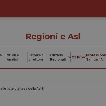
Regioni e Asl
e
Studi e
Lettere al
Edizioni
Professionis
QS Pro
Analisi
direttore
Regionali
Sanitari.AI
delle liste d’attesa della Asl 8