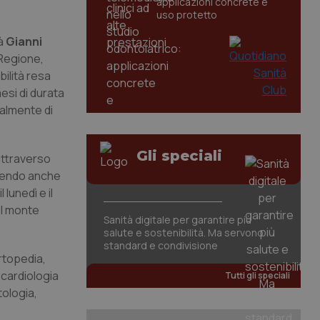
applicazioni concrete e
uso protetto
tà
Gianni
 Regione,
bilità resa
esi di durata
ualmente di
Gli speciali
attraverso
udendo anche
lunedì e il
el monte
Sanità digitale per garantire più
salute e sostenibilità. Ma servono
standard e condivisione
ortopedia,
 cardiologia
Tutti gli speciali
tologia,