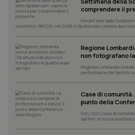
Settimana della Sc
comprendere il pr
I cookie necessari con
e l'accesso alle aree 
Novant'anni dalla fondazion
scientifico (IRCCS): nel 2026 lo Spallanzani celebra due rico
Nome
VISITOR_PRIVACY_
Regione Lombardia s
non fotografano la
CookieScriptConse
Regione Lombardia chiede al
performance del Servizio san
tracking-sites-ironf
Case di comunità. L
tracking-enable
punto della Confer
tracking-sites-ironf
session-id
Con 1.224 Case di comunità a
dal Pnrr, la nuova assistenza
_ga