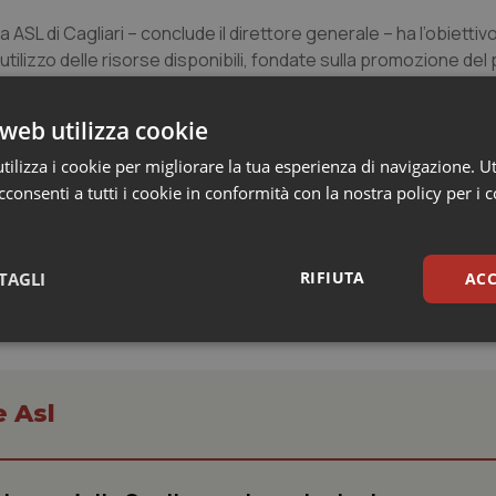
a ASL di Cagliari – conclude il direttore generale – ha l’obiettivo
utilizzo delle risorse disponibili, fondate sulla promozione del p
e prescrittiva, a garanzia dell’equità d’accesso alle prestazion
o nel suo percorso diagnostico e terapeutico”.
web utilizza cookie
ilizza i cookie per migliorare la tua esperienza di navigazione. Ut
consenti a tutti i cookie in conformità con la nostra policy per i 
RIFIUTA
TAGLI
ACC
sari
Statistici
Mar
e Asl