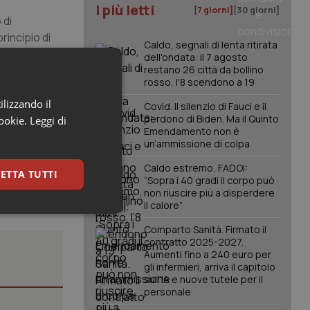
I più letti
[7 giorni]
[30 giorni]
 di
rincipio di
Caldo, segnali di lenta ritirata
i
dell'ondata: il 7 agosto
restano 26 città da bollino
rosso, l'8 scendono a 19
ilizzando il
Covid. Il silenzio di Fauci e il
perdono di Biden. Ma il Quinto
cookie.
Leggi di
Emendamento non è
un’ammissione di colpa
Caldo estremo, FADOI:
ETTA TUTTI
“Sopra i 40 gradi il corpo può
non riuscire più a disperdere
il calore”
keting
Comparto Sanità. Firmato il
contratto 2025-2027.
Aumenti fino a 240 euro per
gli infermieri, arriva il capitolo
sull'IA e nuove tutele per il
personale