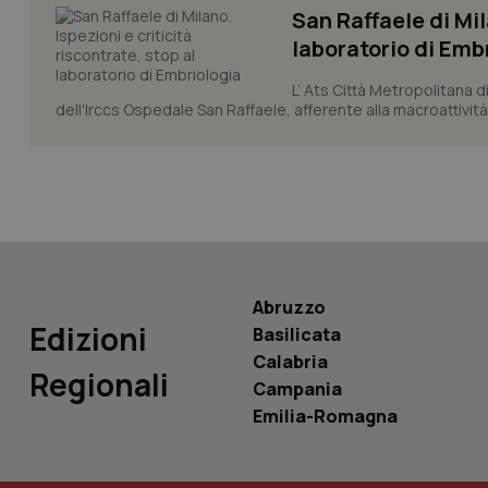
San Raffaele di Mil
laboratorio di Emb
L’ Ats Città Metropolitana d
dell'Irccs Ospedale San Raffaele, afferente alla macroattività 
PHPSESSID
_ga_KM60CM4NPH
Abruzzo
Edizioni
Basilicata
Nome
Calabria
Nome
Regionali
Campania
VISITOR_INFO1_LIV
_ga_0VMQEQKQ1N
Emilia-Romagna
__Secure-YNID