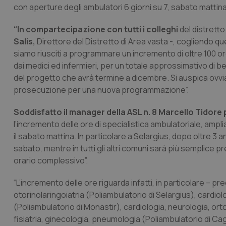
con aperture degli ambulatori 6 giorni su 7, sabato matt
“In compartecipazione con tutti i colleghi
del distretto
Salis,
Direttore del Distretto di Area vasta -, cogliendo que
siamo riusciti a programmare un incremento di oltre 100 ore 
dai medici ed infermieri, per un totale approssimativo di 
del progetto che avrà termine a dicembre. Si auspica ovvi
prosecuzione per una nuova programmazione”.
Soddisfatto il manager della ASL n. 8 Marcello Tidore
l’incremento delle ore di specialistica ambulatoriale, ampl
il sabato mattina. In particolare a Selargius, dopo oltre 3 an
sabato, mentre in tutti gli altri comuni sarà più semplice
orario complessivo”.
“L’incremento delle ore riguarda infatti, in particolare – pre
otorinolaringoiatria (Poliambulatorio di Selargius), cardiolo
(Poliambulatorio di Monastir), cardiologia, neurologia, ort
fisiatria, ginecologia, pneumologia (Poliambulatorio di Cagli