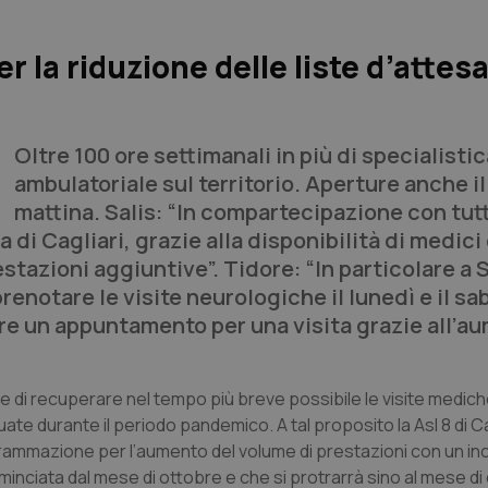
per la riduzione delle liste d’attesa
Oltre 100 ore settimanali in più di specialistic
ambulatoriale sul territorio. Aperture anche i
mattina. Salis: “In compartecipazione con tutt
 di Cagliari, grazie alla disponibilità di medici
stazioni aggiuntive”. Tidore: “In particolare a 
renotare le visite neurologiche il lunedì e il sa
are un appuntamento per una visita grazie all’a
re di recuperare nel tempo più breve possibile le visite medic
ate durante il periodo pandemico. A tal proposito la Asl 8 di Ca
grammazione per l’aumento del volume di prestazioni con un in
ominciata dal mese di ottobre e che si protrarrà sino al mese d