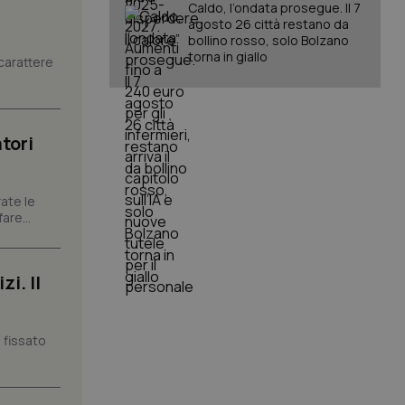
Caldo, l’ondata prosegue. Il 7
agosto 26 città restano da
igazione sulle pagine
bollino rosso, solo Bolzano
kie.
torna in giallo
carattere
er memorizzare le
utente per la loro
 dati sul consenso
tori
itiche e
tendo che le loro
ssioni future.
l servizio Cookie-
ate le
erenze di consenso
are...
sario che il banner
funzioni
pplicazione per
i. Il
nonimo.
pplicazione per
co al visitatore.
 fissato
to a Google
ggiornamento
lisi più comunemente