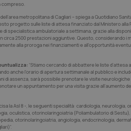
ina compreso.
 dell’area metropolitana di Cagliari – spiega a
Quotidiano Sani
sto progetto sulle liste di attesa finanziato dal Ministero alla
di specialistica ambulatoriale a settimana, grazie alla disponi
ben circa 2500 prestazioni aggiuntive. Questo, considerando i m
amente alla proroga nei finanziamenti e all’opportunità event
 puntualizza:
“Stiamo cercando di abbattere le liste d’attesa 
iando anche l’orario di apertura settimanale al pubblico e incl
ni di assenza, sarà possibile prenotare le visite neurologiche il 
 prenotare un appuntamento per una visita grazie all’aumento d
cisa la Asl 8 -, le seguenti specialità: cardiologia, neurologia, 
gia, oculistica, otorinolaringoiatria (Poliambulatorio di Sestu),
opedia, otorinolaringoiatria, angiologia, endocrinologia, derma
ari)”.