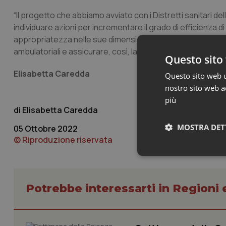
“Il progetto che abbiamo avviato con i Distretti sanitari dell
individuare azioni per incrementare il grado di efficienza di 
appropriatezza nelle sue dimensioni clinica, organizzativa 
ambulatoriali e assicurare, così, la centralità del cittadin
Questo sito 
Elisabetta Caredda
Questo sito web ut
nostro sito web ac
più
Elisabetta Caredda
MOSTRA DET
05 Ottobre 2022
© Riproduzione riservata
Neces
Potrebbe interessarti in Regioni 