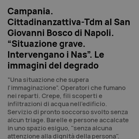
Campania.
Scienza e Farmaci
Cittadinanzattiva-Tdm al San
Giovanni Bosco di Napoli.
Studi e Analisi
“Situazione grave.
Lettere al direttore
Intervengano i Nas”. Le
Edizioni Regionali
immagini del degrado
QS Pro
“Una situazione che supera
l'immaginazione”. Operatori che fumano
Professionisti Sanitari.AI
nei reparti. Crepe, fili scoperti e
infiltrazioni di acqua nell’edificio.
Servizio di pronto soccorso svolto senza
Abruzzo
QS Pro Gold
alcun triage. Barelle e persone accalcate
QS Club
Newsletter
in uno spazio esiguo, "senza alcuna
Basilicata
Artrite & artrosi
attenzione alla dignità della persona".