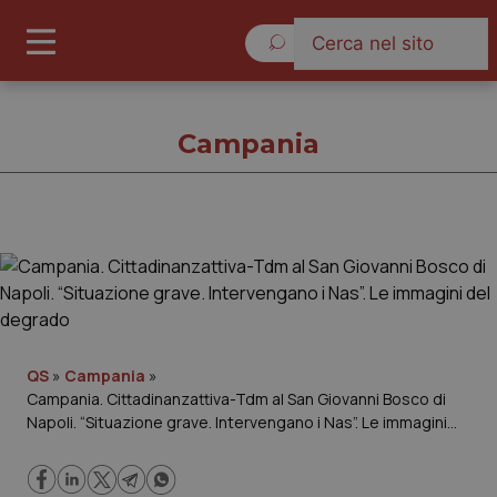
Venerdì 7 Agosto 2026
Campania
Campania
Cronache
Governo e Parlamento
QS
»
Campania
»
Campania. Cittadinanzattiva-Tdm al San Giovanni Bosco di
Napoli. “Situazione grave. Intervengano i Nas”. Le immagini
Regioni e Asl
del degrado
Lavoro e Professioni