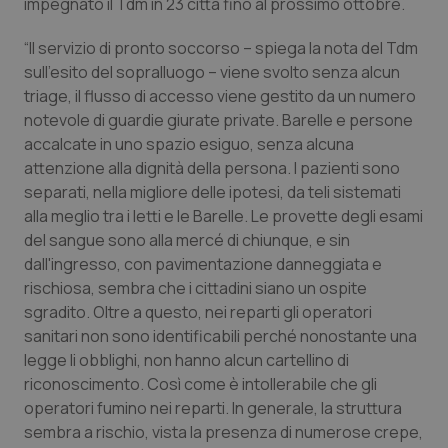
impegnato il Tdm in 23 città fino al prossimo ottobre.
Piemonte
HIV
“Il servizio di pronto soccorso – spiega la nota del Tdm
sull’esito del sopralluogo – viene svolto senza alcun
Provincia Autonoma di Bolzano
Infezioni & Febbre
triage, il flusso di accesso viene gestito da un numero
notevole di guardie giurate private. Barelle e persone
Provincia Autonoma di Trento
Ipertensione & Scompenso
accalcate in uno spazio esiguo, senza alcuna
attenzione alla dignità della persona. I pazienti sono
Puglia
Malattie rare
separati, nella migliore delle ipotesi, da teli sistemati
alla meglio tra i letti e le Barelle. Le provette degli esami
del sangue sono alla mercé di chiunque, e sin
Sardegna
Malattia di Crohn & Rettocolite Ulcerosa
dall'ingresso, con pavimentazione danneggiata e
rischiosa, sembra che i cittadini siano un ospite
Sicilia
Neuroscienze & patologie neurodegenerative
sgradito. Oltre a questo, nei reparti gli operatori
sanitari non sono identificabili perché nonostante una
Toscana
Obesità
legge li obblighi, non hanno alcun cartellino di
riconoscimento. Così come è intollerabile che gli
Umbria
Oftalmologia
operatori fumino nei reparti. In generale, la struttura
sembra a rischio, vista la presenza di numerose crepe,