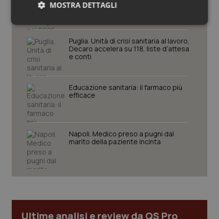
nel 2025 condotti 1.530 studi, il
MOSTRA DETTAGLI
numero più alto degli ultimi cinque
anni
Necessari
Statistici
Marketing
Puglia. Unità di crisi sanitaria al lavoro,
Decaro accelera su 118, liste d’attesa
e conti
Educazione sanitaria: il farmaco più
efficace
Necessari
Statistici
Marketing
I cookie necessari contribuiscono a rendere fruibile il
sito web abilitandone funzionalità di base quali la
navigazione sulle pagine e l'accesso alle aree
Napoli. Medico preso a pugni dal
protette del sito. Il sito web non è in grado di
marito della paziente incinta
funzionare correttamente senza questi cookie.
Nome
Fornitore
/
Dominio
Scaden
VISITOR_PRIVACY_METADATA
5 mesi
YouTube
settim
.youtube.com
Ultime analisi e review da QS Pro