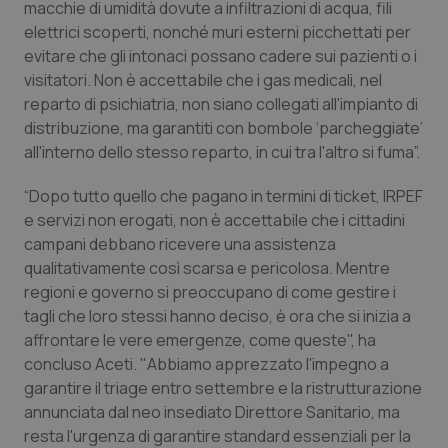
Valle D’Aosta
Oncodermatologia
macchie di umidità dovute a infiltrazioni di acqua, fili
elettrici scoperti, nonché muri esterni picchettati per
Veneto
Oncoematologia
evitare che gli intonaci possano cadere sui pazienti o i
visitatori. Non è accettabile che i gas medicali, nel
reparto di psichiatria, non siano collegati all'impianto di
Oncologia & Nutrizione
distribuzione, ma garantiti con bombole ‘parcheggiate’
all'interno dello stesso reparto, in cui tra l'altro si fuma”.
Psoriasi & pelle
“Dopo tutto quello che pagano in termini di ticket, IRPEF
Quotidiano Cardiologia
e servizi non erogati, non è accettabile che i cittadini
campani debbano ricevere una assistenza
Quotidiano Chirurgia
qualitativamente così scarsa e pericolosa. Mentre
regioni e governo si preoccupano di come gestire i
Quotidiano Oncologia
tagli che loro stessi hanno deciso, è ora che si inizia a
affrontare le vere emergenze, come queste", ha
concluso Aceti. "Abbiamo apprezzato l'impegno a
Quotidiano Pediatria
garantire il triage entro settembre e la ristrutturazione
annunciata dal neo insediato Direttore Sanitario, ma
Rene & patologie urogenitali
resta l'urgenza di garantire standard essenziali per la