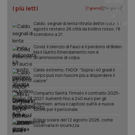
I più letti
[7 giorni]
[30 giorni]
Caldo, segnali di lenta ritirata dell'ondata: il 7
agosto restano 26 città da bollino rosso, l'8
scendono a 21
Covid. Il silenzio di Fauci e il perdono di Biden.
Ma il Quinto Emendamento non è
un’ammissione di colpa
Caldo estremo, FADOI: “Sopra i 40 gradi il
corpo può non riuscire più a disperdere il
calore”
Comparto Sanità. Firmato il contratto 2025-
PHPSESSID
Sessio
PHP.net
2027. Aumenti fino a 240 euro per gli
www.quotidianosanita.it
infermieri, arriva il capitolo sull'IA e nuove
tutele per il personale
Eclissi solare del 12 agosto 2026, come
osservarla in sicurezza