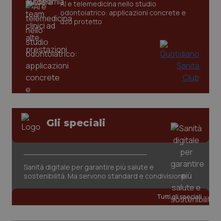
AI e telemedicina nello studio
odontoiatrico: applicazioni concrete e
tracking-sites-ironfish-
www.quotidianosanita.it
4
uso protetto
tracking-enable
settim
2 gior
tracking-sites-ironfish-
www.quotidianosanita.it
4
session-id
settim
2 gior
Gli speciali
_ga
1 anno
Google LLC
mes
.quotidianosanita.it
Sanità digitale per garantire più salute e
sostenibilità. Ma servono standard e condivisione
Tutti gli speciali