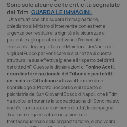
Sono solo alcune delle criticità segnalate
Calabria
Asma & BPCO
dal Tdm.
GUARDA LE IMMAGINI.
Campania
Car-T
"Una situazione che supera l'immaginazione,
chiediamo al Ministro di intervenire con estrema
urgenza per restituire la dignità e la sicurezza ai
Emilia-Romagna
Colesterolo & coronaropatie
pazienti e agli operatori, attivando l'immediato
intervento degli ispettori del Ministero, dei Nas e dei
Friuli Venezia Giulia
Dermatite Atopica
Vigili del Fuoco per verificare la sicurezza di questa
struttura, la sua effettiva igiene e il rispetto dei diritti
Lazio
Diabete & glucometri
dei cittadini". Queste le dichiarazioni di
Tonino Aceti,
coordinatore nazionale del Tribunale per i diritti
Liguria
Disturbi dell’umore
del malato-Cittadinanzattiva
al termine di un
sopralluogo al Pronto Soccorso e al reparto di
Lombardia
Dolore
psichiatria del San Giovanni Bosco di Napoli, che il Tdm
ha svolto ieri durante la tappa cittadina di
"Sono malato
Marche
Donna & Salute
anch'io-la mia salute è un bene di tutti",
la campagna
itinerante organizzata in occasione del
trentacinquennale della organizzazione, e che vedrà
Molise
Epatiti