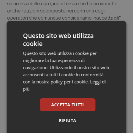
sicurezza delle cure, incertezza che ha provocato
Salute orale & impianti
anche reazioni scomposte nei confronti degli
operatori che comunque consideriamo inaccettabili".
Sangue & coagulazione
Questo sito web utilizza
Tiroide
cookie
22 Aprile 2015
© Riproduzione riservata
Tumore al seno
Questo sito web utilizza i cookie per
migliorare la tua esperienza di
navigazione. Utilizzando il nostro sito web
Tumore ovarico
acconsenti a tutti i cookie in conformità
con la nostra policy per i cookie.
Leggi di
Tumori del Polmone & Testa Collo
più
Tumori gastrointestinali
Potrebbe interessarti in
ACCETTA TUTTI
Campania
Ulcera & Reflusso
RIFIUTA
Vaccini
Cresce la ricerca in Emilia-Romagna: