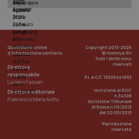
Quotidiano online
Copyright 2013-2026
d'informazione sanitaria
© Homnya Srl
Tutti i diritti sono
riservati
Direttore
_ga_KM60CM4NPH
.quotidianosanita.it
1 anno
responsabile
P.I. e C.F. 13026241003
mes
Luciano Fassari
Iscrizione al ROC
Direttore editoriale
n.34308
Francesco Maria Avitto
Iscrizione Tribunale
di Roma n.115/2013
del 22/05/2013
Riproduzione
riservata
Fornitore
/
Nome
Scadenza
Descrizion
Dominio