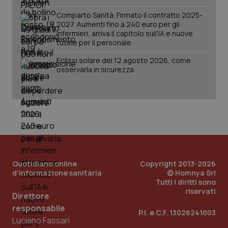
Comparto Sanità. Firmato il contratto 2025-
2027. Aumenti fino a 240 euro per gli
infermieri, arriva il capitolo sull'IA e nuove
tutele per il personale
Eclissi solare del 12 agosto 2026, come
osservarla in sicurezza
_ga_KM60CM4NPH
.quotidianosanita.it
1 anno
Quotidiano online
Copyright 2013-2026
mes
d'informazione sanitaria
© Homnya Srl
Tutti i diritti sono
riservati
Direttore
responsabile
P.I. e C.F. 13026241003
Luciano Fassari