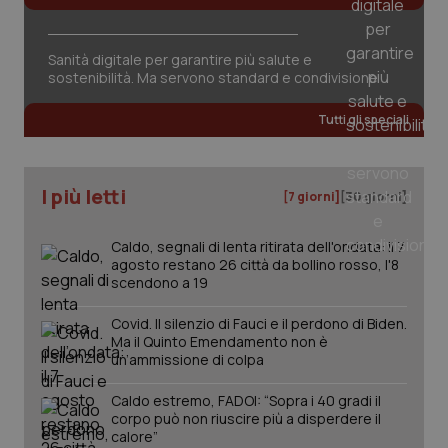
Sanità digitale per garantire più salute e
sostenibilità. Ma servono standard e condivisione
Tutti gli speciali
I più letti
[7 giorni]
[30 giorni]
Caldo, segnali di lenta ritirata dell'ondata: il 7
agosto restano 26 città da bollino rosso, l'8
scendono a 19
Covid. Il silenzio di Fauci e il perdono di Biden.
Ma il Quinto Emendamento non è
un’ammissione di colpa
Caldo estremo, FADOI: “Sopra i 40 gradi il
PHPSESSID
Sessio
PHP.net
www.quotidianosanita.it
corpo può non riuscire più a disperdere il
calore”