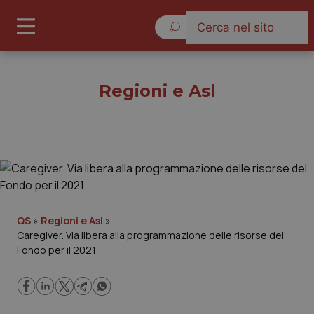
Venerdì 7 Agosto 2026
Regioni e Asl
Regioni e Asl
Cronache
QS
»
Regioni e Asl
»
Caregiver. Via libera alla programmazione delle risorse del
Governo e Parlamento
Fondo per il 2021
Regioni e Asl
Lavoro e Professioni