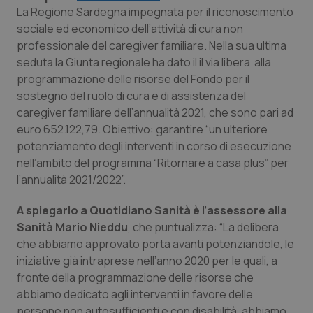
Calabria
Asma & BPCO
La Regione Sardegna impegnata per il riconoscimento
sociale ed economico dell’attività di cura non
professionale del caregiver familiare. Nella sua ultima
Campania
Car-T
seduta la Giunta regionale ha dato il il via libera alla
programmazione delle risorse del Fondo per il
Emilia-Romagna
Colesterolo & coronaropatie
sostegno del ruolo di cura e di assistenza del
caregiver familiare dell’annualità 2021, che sono pari ad
Friuli Venezia Giulia
Dermatite Atopica
euro 652.122,79. Obiettivo: garantire “un ulteriore
potenziamento degli interventi in corso di esecuzione
Lazio
Diabete & glucometri
nell’ambito del programma “Ritornare a casa plus” per
l’annualità 2021/2022”.
Liguria
Disturbi dell’umore
A spiegarlo a
Quotidiano Sanità
è l’assessore alla
Sanità Mario Nieddu
, che puntualizza: “La delibera
Lombardia
Dolore
che abbiamo approvato porta avanti potenziandole, le
iniziative già intraprese nell’anno 2020 per le quali, a
Marche
Donna & Salute
fronte della programmazione delle risorse che
abbiamo dedicato agli interventi in favore delle
Molise
Epatiti
persone non autosufficienti e con disabilità, abbiamo