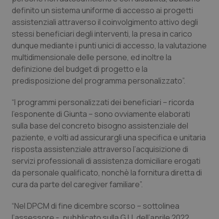
definito un sistema uniforme di accesso ai progetti
Piemonte
HIV
assistenziali attraverso il coinvolgimento attivo degli
stessi beneficiari degli interventi, la presa in carico
Provincia Autonoma di Bolzano
Infezioni & Febbre
dunque mediante i punti unici di accesso, la valutazione
multidimensionale delle persone, ed inoltre la
Provincia Autonoma di Trento
Ipertensione & Scompenso
definizione del budget di progetto e la
predisposizione del programma personalizzato”.
Puglia
Malattie rare
“I programmi personalizzati dei beneficiari – ricorda
l’esponente di Giunta – sono ovviamente elaborati
Sardegna
Malattia di Crohn & Rettocolite Ulcerosa
sulla base del concreto bisogno assistenziale del
paziente, e volti ad assicurargli una specifica e unitaria
Sicilia
Neuroscienze & patologie neurodegenerative
risposta assistenziale attraverso l’acquisizione di
servizi professionali di assistenza domiciliare erogati
Toscana
Obesità
da personale qualificato, nonchè la fornitura diretta di
cura da parte del caregiver familiare”.
Umbria
Oftalmologia
“Nel DPCM di fine dicembre scorso – sottolinea
l’assessore -, pubblicato sulla G.U. dell’aprile 2022,