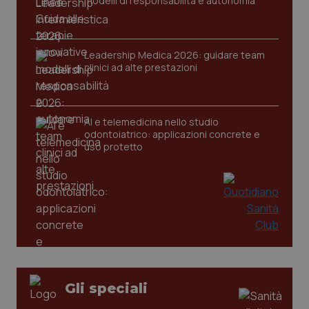
modelli di responsabilità e autonomia
Leadership Medica 2026: guidare team
clinici ad alte prestazioni
tracking-sites-ironfish-
www.quotidianosanita.it
4
tracking-enable
settim
2 gior
AI e telemedicina nello studio
odontoiatrico: applicazioni concrete e
uso protetto
tracking-sites-ironfish-
www.quotidianosanita.it
4
session-id
settim
2 gior
_ga
1 anno
Google LLC
mes
.quotidianosanita.it
Gli speciali