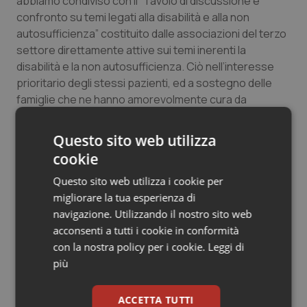
abbiamo condiviso con il “Tavolo di discussione e
Salute orale & impianti
confronto su temi legati alla disabilità e alla non
autosufficienza” costituito dalle associazioni del terzo
settore direttamente attive sui temi inerenti la
Sangue & coagulazione
disabilità e la non autosufficienza. Ciò nell’interesse
prioritario degli stessi pazienti, ed a sostegno delle
Tiroide
famiglie che ne hanno amorevolmente cura da
sempre”.
Tumore al seno
Questo sito web utilizza
Elisabetta Caredda
cookie
Tumore ovarico
Questo sito web utilizza i cookie per
Tumori del Polmone & Testa Collo
Elisabetta Caredda
migliorare la tua esperienza di
navigazione. Utilizzando il nostro sito web
27 Settembre 2022
Tumori gastrointestinali
acconsenti a tutti i cookie in conformità
© Riproduzione riservata
con la nostra policy per i cookie.
Leggi di
più
Ulcera & Reflusso
Vaccini
ACCETTA TUTTI