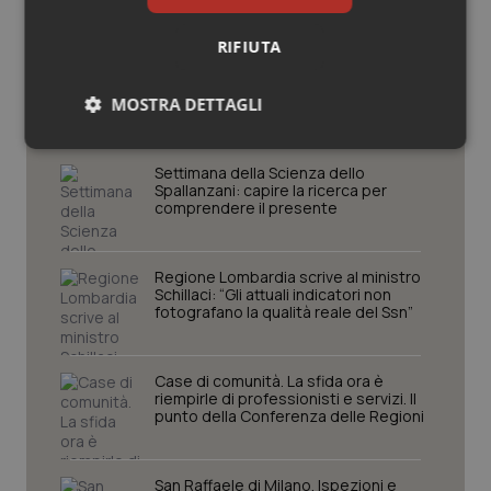
RIFIUTA
Potrebbe interessarti in
Regioni e Asl
MOSTRA DETTAGLI
Necessari
Statistici
Marketing
Settimana della Scienza dello
Spallanzani: capire la ricerca per
comprendere il presente
Regione Lombardia scrive al ministro
Schillaci: “Gli attuali indicatori non
Necessari
Statistici
Marketing
fotografano la qualità reale del Ssn”
I cookie necessari contribuiscono a rendere fruibile il
sito web abilitandone funzionalità di base quali la
Case di comunità. La sfida ora è
navigazione sulle pagine e l'accesso alle aree
riempirle di professionisti e servizi. Il
protette del sito. Il sito web non è in grado di
punto della Conferenza delle Regioni
funzionare correttamente senza questi cookie.
Nome
Fornitore
/
Dominio
Scaden
VISITOR_PRIVACY_METADATA
5 mesi
YouTube
San Raffaele di Milano. Ispezioni e