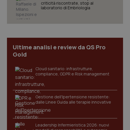
settim
.youtube.com
criticità riscontrate, stop al
laboratorio di Embriologia
Ultime analisi e review da QS Pro
Gold
Cloud sanitario: infrastrutture,
compliance, GDPR e Risk management
CookieScriptConsent
5 mesi
CookieScript
settim
www.quotidianosanita.it
Gestione dell'Ipertensione resistente:
dalle Linee Guida alle terapie innovative
Leadership Infermieristica 2026: nuovi