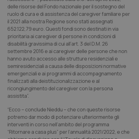
Valle D’Aosta
Oncodermatologia
delle risorse del Fondo nazionale per il sostegno del
ruolo di cura e di assistenza del caregiver familiare per
Veneto
Oncoematologia
il 2021 alla nostra Regione sono stati assegnati
652.122,79 euro. Questi fondi sono destinati in via
Oncologia & Nutrizione
prioritaria ai caregiver di persone in condizioni di
disabilità gravissima di cui all’art. 3 del D.M. 26
Psoriasi & pelle
settembre 2016 e ai caregiver delle persone che non
hanno avuto accesso alle strutture residenziali e
Quotidiano Cardiologia
semiresidenziali a causa delle disposizioni normative
emergenziali e ai programmi di accompagnamento
finalizzati alla deistituzionalizzazione e al
Quotidiano Chirurgia
ricongiungimento del caregiver con la persona
assistita”.
Quotidiano Oncologia
“Ecco – conclude Nieddu – che con queste risorse
Quotidiano Pediatria
potremo dar modo di potenziare ulteriormente gli
interventi in corso nell’ambito del programma
Rene & patologie urogenitali
“Ritornare a casa plus” per l’annualità 2021/2022, e che