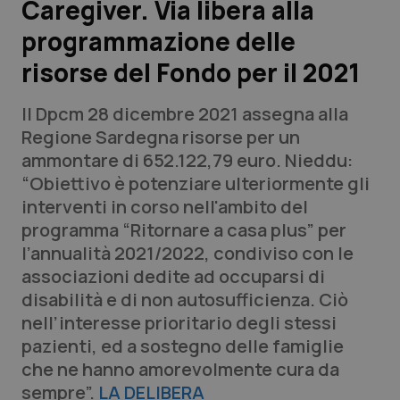
Caregiver. Via libera alla
programmazione delle
Scienza e Farmaci
risorse del Fondo per il 2021
Studi e Analisi
Il Dpcm 28 dicembre 2021 assegna alla
Lettere al direttore
Regione Sardegna risorse per un
ammontare di 652.122,79 euro. Nieddu:
Edizioni Regionali
“Obiettivo è potenziare ulteriormente gli
interventi in corso nell'ambito del
QS Pro
programma “Ritornare a casa plus” per
l’annualità 2021/2022, condiviso con le
Professionisti Sanitari.AI
associazioni dedite ad occuparsi di
disabilità e di non autosufficienza. Ciò
Abruzzo
QS Pro Gold
nell’interesse prioritario degli stessi
pazienti, ed a sostegno delle famiglie
QS Club
Newsletter
Basilicata
Artrite & artrosi
che ne hanno amorevolmente cura da
sempre”.
LA DELIBERA