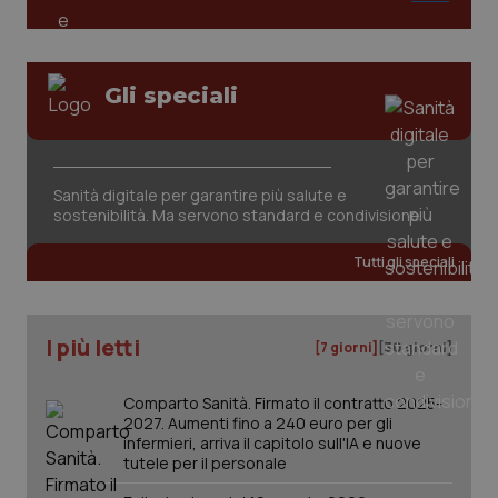
tracking-sites-ironfish-
www.quotidianosanita.it
4
session-id
settim
Gli speciali
2 gior
Sanità digitale per garantire più salute e
_ga
1 anno
Google LLC
sostenibilità. Ma servono standard e condivisione
mes
.quotidianosanita.it
Tutti gli speciali
I più letti
[7 giorni]
[30 giorni]
Comparto Sanità. Firmato il contratto 2025-
2027. Aumenti fino a 240 euro per gli
infermieri, arriva il capitolo sull'IA e nuove
tutele per il personale