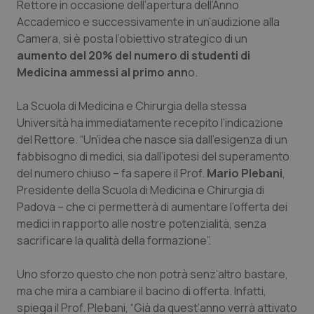
Rettore in occasione dell’apertura dell’Anno
Calabria
Asma & BPCO
Accademico e successivamente in un’audizione alla
Camera, si è posta l’obiettivo strategico di un
Campania
Car-T
aumento del 20% del numero di studenti di
Medicina ammessi al primo ann
o.
Emilia-Romagna
Colesterolo & coronaropatie
La Scuola di Medicina e Chirurgia della stessa
Friuli Venezia Giulia
Dermatite Atopica
Università ha immediatamente recepito l’indicazione
del Rettore. “Un’idea che nasce sia dall’esigenza di un
Lazio
Diabete & glucometri
fabbisogno di medici, sia dall’ipotesi del superamento
del numero chiuso – fa sapere il Prof.
Mario Plebani
,
Presidente della Scuola di Medicina e Chirurgia di
Liguria
Disturbi dell’umore
Padova – che ci permetterà di aumentare l’offerta dei
medici in rapporto alle nostre potenzialità, senza
Lombardia
Dolore
sacrificare la qualità della formazione”.
Marche
Donna & Salute
Uno sforzo questo che non potrà senz’altro bastare,
ma che mira a cambiare il bacino di offerta. Infatti,
Molise
Epatiti
spiega il Prof. Plebani, “Già da quest’anno verrà attivato