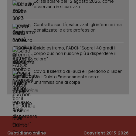
Eclissi solare del 12 agosto 2026, come
osservarla in sicurezza
Contratto sanità, valorizzati gli infermieri ma
penalizzate le altre professioni
Caldo estremo, FADOI: “Sopra i 40 gradi il
corpo può non riuscire più a disperdere il
calore”
Covid. Il silenzio di Fauci e il perdono di Biden.
PHPSESSID
Sessio
PHP.net
www.quotidianosanita.it
Ma il Quinto Emendamento non è
un’ammissione di colpa
Quotidiano online
Copyright 2013-2026