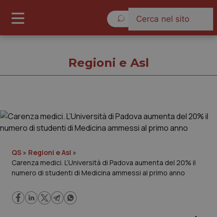
Venerdì 7 Agosto 2026
Regioni e Asl
Regioni e Asl
Cronache
QS
»
Regioni e Asl
»
Carenza medici. L’Università di Padova aumenta del 20% il
Governo e Parlamento
numero di studenti di Medicina ammessi al primo anno
Regioni e Asl
Lavoro e Professioni