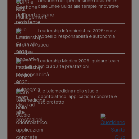
Gestione dell'Ipertensione resistente:
dalle Linee Guida alle terapie innovative
Leadership Infermieristica 2026: nuovi
modelli di responsabilità e autonomia
CookieScriptConsent
5 mesi
CookieScript
settim
www.quotidianosanita.it
Leadership Medica 2026: guidare team
clinici ad alte prestazioni
AI e telemedicina nello studio
odontoiatrico: applicazioni concrete e
uso protetto
tracking-sites-ironfish-
www.quotidianosanita.it
4
tracking-enable
settim
2 gior