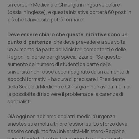
un corso in Medicina e Chirurgia in lingua veicolare
Piemonte
HIV
(ossia in inglese), e questa iniziativa porterà 60 posti in
più che l’Università potrà formare”.
Provincia Autonoma di Bolzano
Infezioni & Febbre
Deve essere chiaro che queste iniziative sono un
punto di partenza
, che deve prevedere a sua volta
Provincia Autonoma di Trento
Ipertensione & Scompenso
un aumento da parte dei Ministeri competenti e delle
Regioni, di borse per gli specializzandi. “Se questo
Puglia
Malattie rare
aumento del numero di studenti da parte delle
università non fosse accompagnato da un aumento di
Sardegna
Malattia di Crohn & Rettocolite Ulcerosa
sbocchi formativi – ha cura di precisare il Presidente
della Scuola di Medicina e Chirurgia – non avremmo mai
Sicilia
Neuroscienze & patologie neurodegenerative
la possibilità di risolvere il problema della carenza di
specialisti.
Toscana
Obesità
Già oggi non abbiamo pediatri, medici d’urgenza,
Umbria
Oftalmologia
anestesisti e molti altri professionisti. Lo sforzo deve
essere congiunto fra Università-Ministero-Regione,
riassettando tutto il sistema rispetto alle necessità