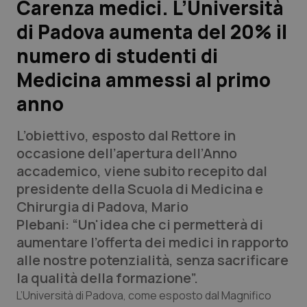
Carenza medici. L’Università
di Padova aumenta del 20% il
Scienza e Farmaci
numero di studenti di
Studi e Analisi
Medicina ammessi al primo
anno
Lettere al direttore
L’obiettivo, esposto dal Rettore in
Edizioni Regionali
occasione dell’apertura dell’Anno
accademico, viene subito recepito dal
QS Pro
presidente della Scuola di Medicina e
Chirurgia di Padova, Mario
Professionisti Sanitari.AI
Plebani: “Un'idea che ci permetterà di
aumentare l’offerta dei medici in rapporto
Abruzzo
QS Pro Gold
alle nostre potenzialità, senza sacrificare
la qualità della formazione”.
QS Club
Newsletter
Basilicata
Artrite & artrosi
L’Università di Padova, come esposto dal Magnifico