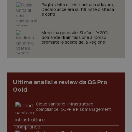
Puglia. Unità di crisi sanitaria al lavoro,
Decaro accelera su 118, liste d’attesa
e conti
Medicina generale. Stefani: “+20%
Necessari
Statistici
Marketing
domande di ammissione al Corso,
premiate le scelte della Regione”
I cookie necessari contribuiscono a rendere fruibile il
sito web abilitandone funzionalità di base quali la
navigazione sulle pagine e l'accesso alle aree
protette del sito. Il sito web non è in grado di
funzionare correttamente senza questi cookie.
Nome
Fornitore
/
Dominio
Scaden
VISITOR_PRIVACY_METADATA
5 mesi
Ultime analisi e review da QS Pro
YouTube
settim
.youtube.com
Gold
Cloud sanitario: infrastrutture,
compliance, GDPR e Risk management