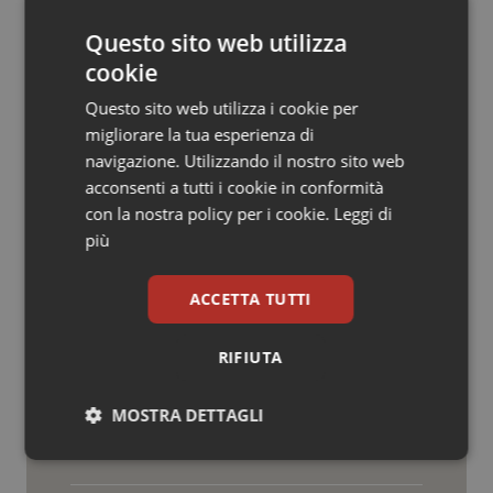
© Riproduzione riservata
Salute orale & impianti
Questo sito web utilizza
cookie
Sangue & coagulazione
Questo sito web utilizza i cookie per
migliorare la tua esperienza di
Tiroide
navigazione. Utilizzando il nostro sito web
acconsenti a tutti i cookie in conformità
Tumore al seno
Potrebbe interessarti in
con la nostra policy per i cookie.
Leggi di
Regioni e Asl
più
Tumore ovarico
ACCETTA TUTTI
Cresce la ricerca in Emilia-Romagna:
Tumori del Polmone & Testa Collo
nel 2025 condotti 1.530 studi, il
numero più alto degli ultimi cinque
RIFIUTA
anni
Tumori gastrointestinali
Che pizza l’Inail…
MOSTRA DETTAGLI
Ulcera & Reflusso
Necessari
Statistici
Marketing
Vaccini