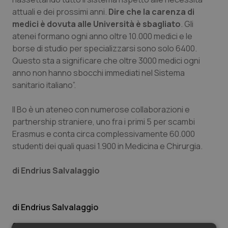
Valle D’Aosta
Oncodermatologia
attuali e dei prossimi anni.
Dire che la carenza di
medici è dovuta alle Università è sbagliato
. Gli
Veneto
Oncoematologia
atenei formano ogni anno oltre 10.000 medici e le
borse di studio per specializzarsi sono solo 6400.
Oncologia & Nutrizione
Questo sta a significare che oltre 3000 medici ogni
anno non hanno sbocchi immediati nel Sistema
Psoriasi & pelle
sanitario italiano”.
Quotidiano Cardiologia
Il Bo è un ateneo con numerose collaborazioni e
partnership straniere, uno fra i primi 5 per scambi
Quotidiano Chirurgia
Erasmus e conta circa complessivamente 60.000
studenti dei quali quasi 1.900 in Medicina e Chirurgia.
Quotidiano Oncologia
di Endrius Salvalaggio
Quotidiano Pediatria
Endrius Salvalaggio
Rene & patologie urogenitali
04 Marzo 2019