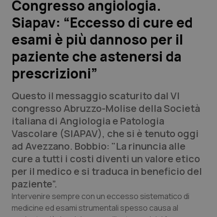
Congresso angiologia.
Siapav: “Eccesso di cure ed
Scienza e Farmaci
esami è più dannoso per il
Studi e Analisi
paziente che astenersi da
prescrizioni”
Lettere al direttore
Questo il messaggio scaturito dal VI
Edizioni Regionali
congresso Abruzzo-Molise della Società
italiana di Angiologia e Patologia
QS Pro
Vascolare (SIAPAV), che si è tenuto oggi
ad Avezzano. Bobbio: "La rinuncia alle
Professionisti Sanitari.AI
cure a tutti i costi diventi un valore etico
per il medico e si traduca in beneficio del
Abruzzo
QS Pro Gold
paziente”.
QS Club
Newsletter
Intervenire sempre con un eccesso sistematico di
Basilicata
Artrite & artrosi
medicine ed esami strumentali spesso causa al