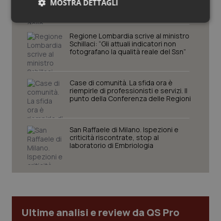
MOSTRA DETTAGLI
comprendere il presente
Necessari
Statistici
Marketing
Regione Lombardia scrive al ministro
Schillaci: “Gli attuali indicatori non
fotografano la qualità reale del Ssn”
Case di comunità. La sfida ora è
riempirle di professionisti e servizi. Il
Necessari
Statistici
Marketing
punto della Conferenza delle Regioni
I cookie necessari contribuiscono a rendere fruibile il
sito web abilitandone funzionalità di base quali la
navigazione sulle pagine e l'accesso alle aree
San Raffaele di Milano. Ispezioni e
protette del sito. Il sito web non è in grado di
criticità riscontrate, stop al
funzionare correttamente senza questi cookie.
laboratorio di Embriologia
Nome
Fornitore
/
Dominio
Scaden
VISITOR_PRIVACY_METADATA
5 mesi
YouTube
settim
.youtube.com
Ultime analisi e review da QS Pro