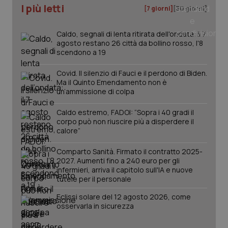
I più letti
[7 giorni]
[30 giorni]
Caldo, segnali di lenta ritirata dell'ondata: il 7
agosto restano 26 città da bollino rosso, l'8
scendono a 19
Covid. Il silenzio di Fauci e il perdono di Biden.
Ma il Quinto Emendamento non è
un’ammissione di colpa
Caldo estremo, FADOI: “Sopra i 40 gradi il
corpo può non riuscire più a disperdere il
calore”
Comparto Sanità. Firmato il contratto 2025-
PHPSESSID
Sessio
PHP.net
2027. Aumenti fino a 240 euro per gli
www.quotidianosanita.it
infermieri, arriva il capitolo sull'IA e nuove
tutele per il personale
Eclissi solare del 12 agosto 2026, come
osservarla in sicurezza