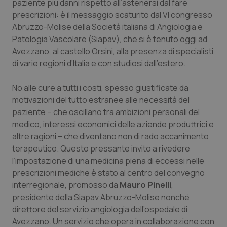
paziente più danni rispetto all’astenersi dal fare
Calabria
Asma & BPCO
prescrizioni: è il messaggio scaturito dal VI congresso
Abruzzo-Molise della Società italiana di Angiologia e
Campania
Car-T
Patologia Vascolare (Siapav), che si è tenuto oggi ad
Avezzano, al castello Orsini, alla presenza di specialisti
Emilia-Romagna
Colesterolo & coronaropatie
di varie regioni d’Italia e con studiosi dall’estero.
Friuli Venezia Giulia
Dermatite Atopica
No alle cure a tutti i costi, spesso giustificate da
motivazioni del tutto estranee alle necessità del
paziente – che oscillano tra ambizioni personali del
Lazio
Diabete & glucometri
medico, interessi economici delle aziende produttrici e
altre ragioni – che diventano non di rado accanimento
Liguria
Disturbi dell’umore
terapeutico. Questo pressante invito a rivedere
l’impostazione di una medicina piena di eccessi nelle
Lombardia
Dolore
prescrizioni mediche è stato al centro del convegno
interregionale, promosso da
Mauro Pinelli
,
Marche
Donna & Salute
presidente della Siapav Abruzzo-Molise nonché
direttore del servizio angiologia dell’ospedale di
Molise
Epatiti
Avezzano. Un servizio che opera in collaborazione con