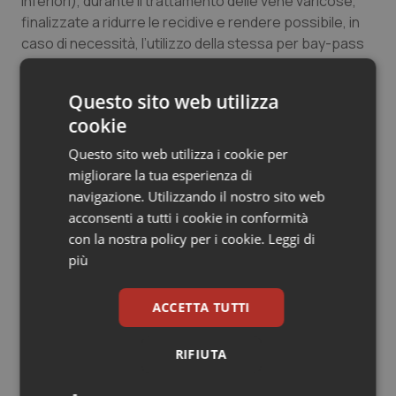
inferiori), durante il trattamento delle vene varicose,
Salute orale & impianti
finalizzate a ridurre le recidive e rendere possibile, in
caso di necessità, l’utilizzo della stessa per bay-pass
arterioso.
Sangue & coagulazione
Questo sito web utilizza
Tiroide
cookie
07 Ottobre 2017
© Riproduzione riservata
Questo sito web utilizza i cookie per
Tumore al seno
migliorare la tua esperienza di
navigazione. Utilizzando il nostro sito web
Tumore ovarico
acconsenti a tutti i cookie in conformità
con la nostra policy per i cookie.
Leggi di
Tumori del Polmone & Testa Collo
più
Potrebbe interessarti in
Tumori gastrointestinali
ACCETTA TUTTI
Abruzzo
Ulcera & Reflusso
RIFIUTA
Settimana della Scienza dello
Vaccini
Spallanzani: capire la ricerca per