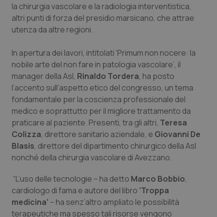
la chirurgia vascolare e la radiologia interventistica,
Piemonte
HIV
altri punti di forza del presidio marsicano, che attrae
utenza da altre regioni.
Provincia Autonoma di Bolzano
Infezioni & Febbre
In apertura dei lavori, intitolati ‘Primum non nocere: la
nobile arte del non fare in patologia vascolare’, il
Provincia Autonoma di Trento
Ipertensione & Scompenso
manager della Asl,
Rinaldo Tordera
, ha posto
l’accento sull’aspetto etico del congresso, un tema
Puglia
Malattie rare
fondamentale per la coscienza professionale del
medico e soprattutto per il migliore trattamento da
Sardegna
Malattia di Crohn & Rettocolite Ulcerosa
praticare al paziente. Presenti, tra gli altri,
Teresa
Colizza
, direttore sanitario aziendale, e
Giovanni De
Sicilia
Neuroscienze & patologie neurodegenerative
Blasis
, direttore del dipartimento chirurgico della Asl
nonché della chirurgia vascolare di Avezzano.
Toscana
Obesità
“L’uso delle tecnologie – ha detto
Marco Bobbio
,
cardiologo di fama e autore del libro
‘Troppa
Umbria
Oftalmologia
medicina’
– ha senz’altro ampliato le possibilità
terapeutiche ma spesso tali risorse vengono