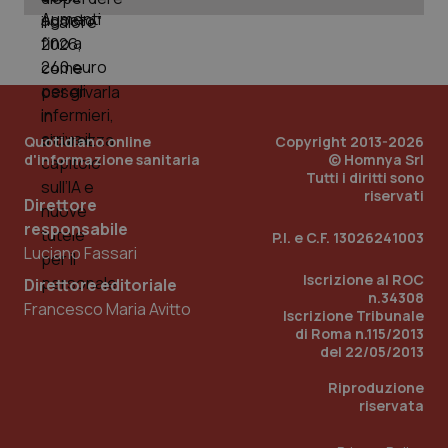
Quotidiano online
Copyright 2013-2026
d'informazione sanitaria
© Homnya Srl
Tutti i diritti sono
riservati
Direttore
responsabile
_ga_KM60CM4NPH
.quotidianosanita.it
1 anno
P.I. e C.F. 13026241003
mes
Luciano Fassari
Iscrizione al ROC
Direttore editoriale
n.34308
Francesco Maria Avitto
Iscrizione Tribunale
di Roma n.115/2013
del 22/05/2013
Riproduzione
riservata
Fornitore
/
Nome
Scadenza
Descrizion
Dominio