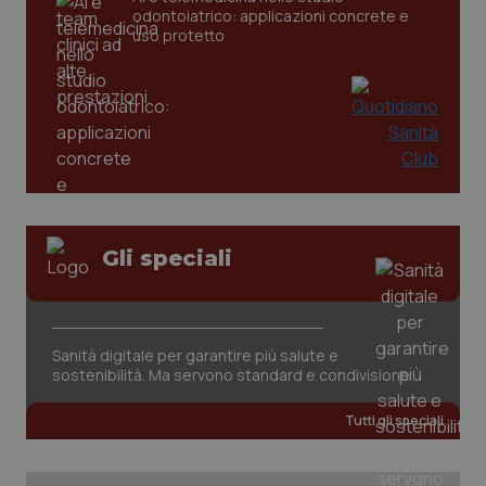
odontoiatrico: applicazioni concrete e
tracking-sites-ironfish-
www.quotidianosanita.it
4
uso protetto
tracking-enable
settim
2 gior
tracking-sites-ironfish-
www.quotidianosanita.it
4
session-id
settim
2 gior
Gli speciali
_ga
1 anno
Google LLC
mes
.quotidianosanita.it
Sanità digitale per garantire più salute e
sostenibilità. Ma servono standard e condivisione
Tutti gli speciali