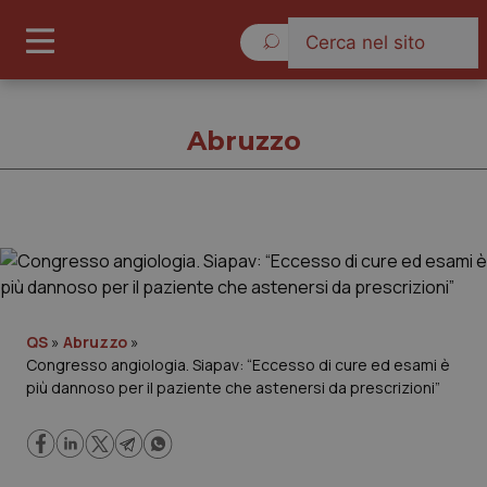
Venerdì 7 Agosto 2026
Abruzzo
Abruzzo
Cronache
QS
»
Abruzzo
»
Congresso angiologia. Siapav: “Eccesso di cure ed esami è
Governo e Parlamento
più dannoso per il paziente che astenersi da prescrizioni”
Regioni e Asl
Lavoro e Professioni