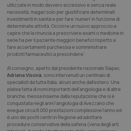
Valle D’Aosta
Oncodermatologia
utilizzate in modo davvero eccessivo e senza reale
necessità, magari solo per giustificare determinati
Veneto
Oncoematologia
investimenti in sanità e per fare ‘numeri’ in funzione di
determinate attività. Occorre un nuovo approccio e
Oncologia & Nutrizione
capire che la rinuncia a prescrivere esami o medicine in
serie ha per il paziente maggiori benefici rispetto a
Psoriasi & pelle
fare accertamenti purchessia e somministrare
prodotti farmaceutici a prescindere”.
Quotidiano Cardiologia
Al convegno, aperto dal presidente nazionale Siapav,
Adriana Visonà
, sono intervenuti un centinaio di
Quotidiano Chirurgia
specialisti da tutta Italia, alcuni anche dall’estero. Una
platea fatta di nomi importanti dell’angiologia e di altre
Quotidiano Oncologia
branche, messa insieme dalla reputazione che si è
conquistata negli anni l’angiologia di Avezzano che
Quotidiano Pediatria
esegue circa 8.000 prestazioni complessive l’anno ed
è uno dei pochi centri in Regione ad adottare
Rene & patologie urogenitali
procedure conservative della safena (vena degli arti