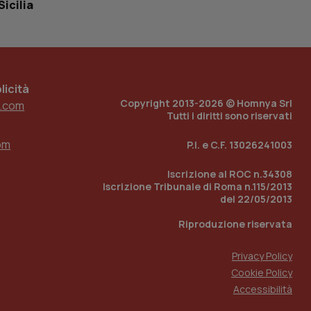
Sicilia
tato di accesso per
a Google Analytics
sione.
icità
Copyright 2013-2026 © Homnya Srl
.com
Tutti i diritti sono riservati
 tenere traccia
i Youtube incorporati
tics per mantenere
tore del sito web sta
om
P.I. e C.F. 13026241003
ell'interfaccia di
Iscrizione al ROC n.34308
 tenere traccia
i Youtube incorporati
Iscrizione Tribunale di Roma n.115/2013
tore del sito web sta
del 22/05/2013
ell'interfaccia di
Riproduzione riservata
 tenere traccia
Privacy Policy
r la gestione
Cookie Policy
one dell’esperienza
Accessibilità
e per abilitare il