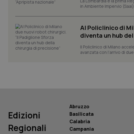
La Lombardia è la prima Reg
in Ambiente Impervio (Saai)
CookieScriptConse
Al Policlinico di M
diventa un hub del
tracking-sites-ironf
tracking-enable
Il Policlinico di Milano acce
tracking-sites-ironf
avanzata con l’arrivo di due
session-id
_ga
Abruzzo
PHPSESSID
Edizioni
Basilicata
Calabria
Regionali
Campania