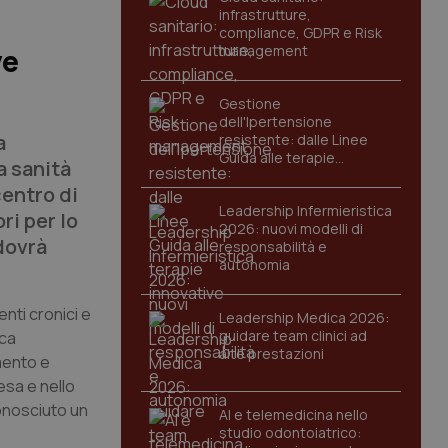
infrastrutture,
compliance, GDPR e Risk
management
ve
Gestione
dell'Ipertensione
a
resistente: dalle Linee
Guida alle terapie
a sanità
innovative
 centro di
Leadership Infermieristica
ri per lo
2026: nuovi modelli di
 dovrà
responsabilità e
autonomia
enti cronici e
Leadership Medica 2026:
guidare team clinici ad
ica
alte prestazioni
mento e
esa e nello
conosciuto un
AI e telemedicina nello
studio odontoiatrico: