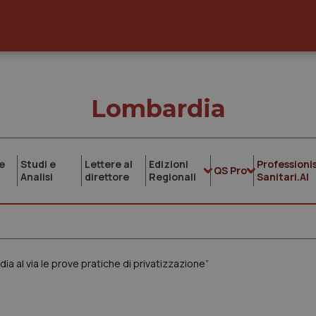
Lombardia
e
Studi e
Lettere al
Edizioni
Professionis
QS Pro
Analisi
direttore
Regionali
Sanitari.AI
ia al via le prove pratiche di privatizzazione”