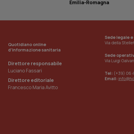
Emilia-Romagna
_ga_KM60CM4NPH
Sede legale e
Nome
Via della Stell
Nome
Quotidiano online
d'informazione sanitaria
VISITOR_INFO1_LIV
_ga_0VMQEQKQ1N
Sede operati
Via Luigi Galva
Direttore responsabile
Luciano Fassari
Tel:
(+39) 06 
__Secure-YNID
Email:
info@h
Direttore editoriale
Francesco Maria Avitto
YSC
__Secure-
ROLLOUT_TOKEN
tracking-sites-