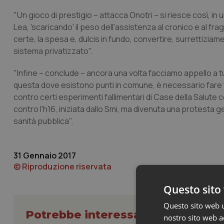
"Un gioco di prestigio – attacca Onotri – si riesce così, in 
Lea, 'scaricando' il peso dell'assistenza al cronico e al fra
certe, la spesa e, dulcis in fundo, convertire, surrettiziam
sistema privatizzato".
"Infine – conclude – ancora una volta facciamo appello a t
questa dove esistono punti in comune, è necessario fare 
contro certi esperimenti fallimentari di Case della Salute c
contro l'h16, iniziata dallo Smi, ma divenuta una protesta
sanità pubblica".
31 Gennaio 2017
© Riproduzione riservata
Questo sito 
Questo sito web ut
Potrebbe interessarti in Lombard
nostro sito web ac