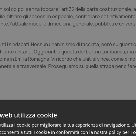
un sol colpo, senza toccare l'art.32 della carta costituzionale, a
gile, filtrare gli accessi in ospedale, controllare definitivament
ente, l'attuale modello di medicina generale, pubblica e univers
utti i sindacati. Nessun unanimismo di facciata, però su quest
fronte unitario. Oggi contro questa delibera in Lombardia, ma
ome in Emilia Romagna. Vi ricordo che uniti si vince, come dimos
 generale e trasversale. Proseguiamo su quella strada per difen
web utilizza cookie
ilizza i cookie per migliorare la tua esperienza di navigazione. Ut
ia
consenti a tutti i cookie in conformità con la nostra policy per i 