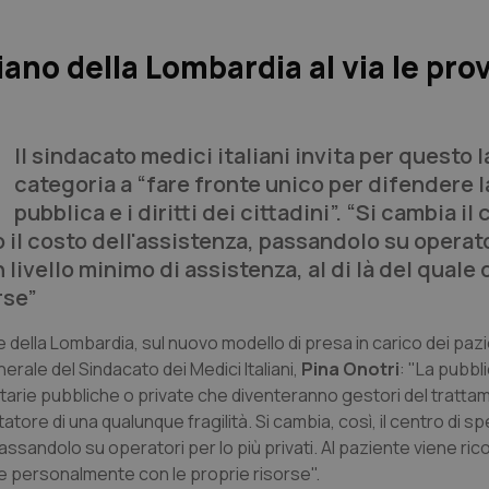
iano della Lombardia al via le pro
Il sindacato medici italiani invita per questo l
categoria a “fare fronte unico per difendere l
pubblica e i diritti dei cittadini”. “Si cambia il
 il costo dell'assistenza, passandolo su operato
 livello minimo di assistenza, al di là del quale
rse”
e della Lombardia, sul nuovo modello di presa in carico dei pazi
nerale del Sindacato dei Medici Italiani,
Pina Onotri
: "La pubbl
itarie pubbliche o private che diventeranno gestori del tratta
ore di una qualunque fragilità. Si cambia, così, il centro di sp
assandolo su operatori per lo più privati. Al paziente viene ri
rare personalmente con le proprie risorse".