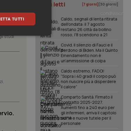
I più letti
[7 giorni]
[30 giorni]
, il
ETTA TUTTI
Caldo, segnali di lenta ritirata
dell'ondata: il 7 agosto
restano 26 città da bollino
rosso, l'8 scendono a 21
li studi
keting
Covid. Il silenzio di Fauci e il
perdono di Biden. Ma il Quinto
Emendamento non è
un’ammissione di colpa
Caldo estremo, FADOI:
“Sopra i 40 gradi il corpo può
zi,
non riuscire più a disperdere
il calore”
igazione sulle pagine
kie.
Comparto Sanità. Firmato il
contratto 2025-2027.
Aumenti fino a 240 euro per
er memorizzare le
rvio.
gli infermieri, arriva il capitolo
utente per la loro
sull'IA e nuove tutele per il
 dati sul consenso
itiche e
personale
tendo che le loro
ssioni future.