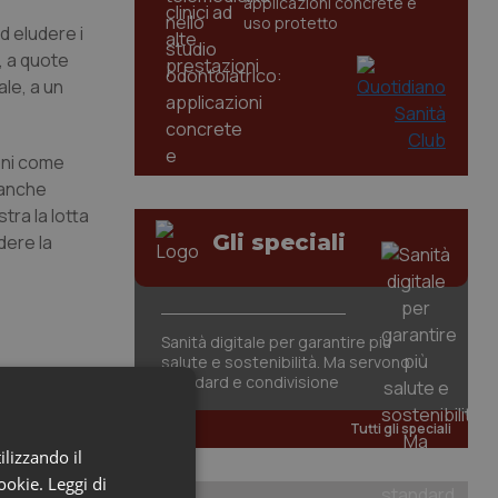
applicazioni concrete e
uso protetto
d eludere i
e, a quote
ale, a un
ioni come
 anche
tra la lotta
Gli speciali
dere la
Sanità digitale per garantire più
salute e sostenibilità. Ma servono
standard e condivisione
Tutti gli speciali
ilizzando il
cookie.
Leggi di