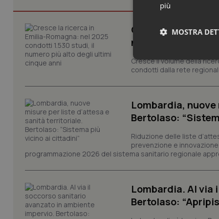
più
Cresce la ricerca i
MOSTRA DET
numero più alto de
Cresce il volume della ricer
Neces
condotti dalla rete regionale
Lombardia, nuove mi
Bertolaso: “Sistema
Riduzione delle liste d’atte
prevenzione e innovazione. S
I cookie necessari con
programmazione 2026 del sistema sanitario regionale appro
e l'accesso alle aree 
Nome
VISITOR_PRIVACY_
Lombardia. Al via 
Bertolaso: “Apripi