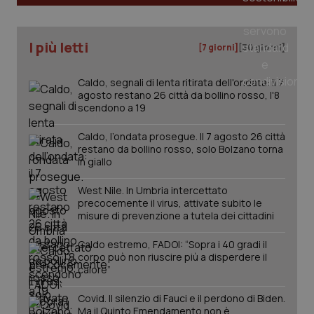
_ga
1 anno
Google LLC
I più letti
mes
.quotidianosanita.it
[7 giorni]
[30 giorni]
Caldo, segnali di lenta ritirata dell'ondata: il 7
agosto restano 26 città da bollino rosso, l'8
scendono a 19
Caldo, l’ondata prosegue. Il 7 agosto 26 città
restano da bollino rosso, solo Bolzano torna
in giallo
West Nile. In Umbria intercettato
precocemente il virus, attivate subito le
misure di prevenzione a tutela dei cittadini
Caldo estremo, FADOI: “Sopra i 40 gradi il
corpo può non riuscire più a disperdere il
calore”
Covid. Il silenzio di Fauci e il perdono di Biden.
Ma il Quinto Emendamento non è