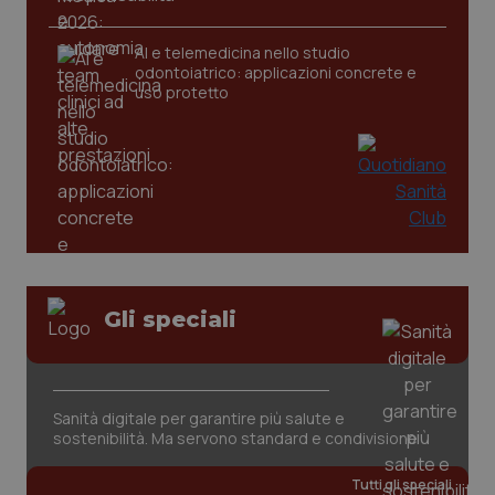
CookieScriptConsent
5 mesi
CookieScript
settim
www.quotidianosanita.it
AI e telemedicina nello studio
odontoiatrico: applicazioni concrete e
uso protetto
tracking-sites-ironfish-
www.quotidianosanita.it
4
Gli speciali
tracking-enable
settim
2 gior
Sanità digitale per garantire più salute e
tracking-sites-ironfish-
www.quotidianosanita.it
4
sostenibilità. Ma servono standard e condivisione
session-id
settim
2 gior
Tutti gli speciali