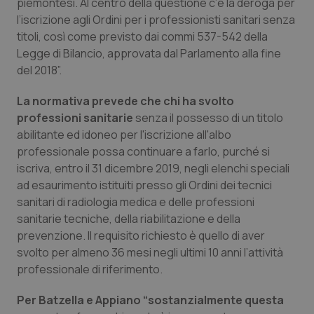
piemontesi. Al centro della questione c’è la deroga per
l’iscrizione agli Ordini per i professionisti sanitari senza
Piemonte
HIV
titoli, così come previsto dai commi 537-542 della
Legge di Bilancio, approvata dal Parlamento alla fine
Provincia Autonoma di Bolzano
Infezioni & Febbre
del 2018”.
Provincia Autonoma di Trento
Ipertensione & Scompenso
La normativa prevede che chi ha svolto
professioni sanitarie
senza il possesso di un titolo
Puglia
Malattie rare
abilitante ed idoneo per l'iscrizione all'albo
professionale possa continuare a farlo, purché si
iscriva, entro il 31 dicembre 2019, negli elenchi speciali
Sardegna
Malattia di Crohn & Rettocolite Ulcerosa
ad esaurimento istituiti presso gli Ordini dei tecnici
sanitari di radiologia medica e delle professioni
Sicilia
Neuroscienze & patologie neurodegenerative
sanitarie tecniche, della riabilitazione e della
prevenzione. Il requisito richiesto è quello di aver
Toscana
Obesità
svolto per almeno 36 mesi negli ultimi 10 anni l’attività
professionale di riferimento.
Umbria
Oftalmologia
Per Batzella e Appiano “sostanzialmente questa