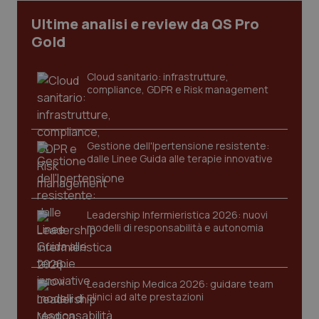
I cookie necessari contribuiscono a rendere fruibile il
Ultime analisi e review da QS Pro
sito web abilitandone funzionalità di base quali la
Gold
navigazione sulle pagine e l'accesso alle aree
protette del sito. Il sito web non è in grado di
funzionare correttamente senza questi cookie.
Cloud sanitario: infrastrutture,
Nome
Fornitore
/
Dominio
Scaden
compliance, GDPR e Risk management
VISITOR_PRIVACY_METADATA
5 mesi
YouTube
settim
.youtube.com
Gestione dell'Ipertensione resistente:
dalle Linee Guida alle terapie innovative
Leadership Infermieristica 2026: nuovi
modelli di responsabilità e autonomia
Leadership Medica 2026: guidare team
clinici ad alte prestazioni