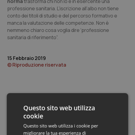
Valle D’Aosta
Oncodermatologia
norma
trasforma chi non lo è in esercente una
professione sanitaria. L’iscrizione all’albo non tiene
conto dei titoli di studio e del percorso formativo e
Veneto
Oncoematologia
manca la valutazione delle competenze. Non è
nemmeno chiaro cosa voglia dire ‘professione
Oncologia & Nutrizione
sanitaria di riferimento”.
Psoriasi & pelle
15 Febbraio 2019
Quotidiano Cardiologia
© Riproduzione riservata
Quotidiano Chirurgia
Quotidiano Oncologia
Questo sito web utilizza
Quotidiano Pediatria
Potrebbe interessarti in
cookie
Piemonte
Rene & patologie urogenitali
Questo sito web utilizza i cookie per
migliorare la tua esperienza di