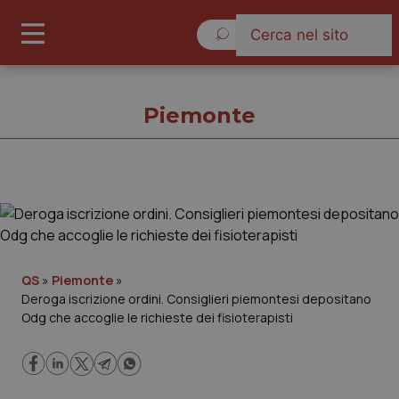
Lunedì 10 Agosto 2026
Piemonte
Piemonte
Cronache
QS
»
Piemonte
»
Deroga iscrizione ordini. Consiglieri piemontesi depositano
Governo e Parlamento
Odg che accoglie le richieste dei fisioterapisti
Regioni e Asl
Lavoro e Professioni