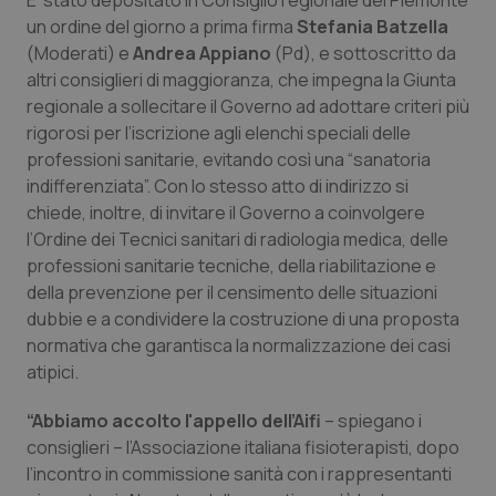
E’ stato depositato in Consiglio regionale del Piemonte
Calabria
Asma & BPCO
un ordine del giorno a prima firma
Stefania Batzella
(Moderati) e
Andrea
Appiano
(Pd), e sottoscritto da
Campania
Car-T
altri consiglieri di maggioranza, che impegna la Giunta
regionale a sollecitare il Governo ad adottare criteri più
Emilia-Romagna
Colesterolo & coronaropatie
rigorosi per l’iscrizione agli elenchi speciali delle
professioni sanitarie, evitando così una “sanatoria
indifferenziata”. Con lo stesso atto di indirizzo si
Friuli Venezia Giulia
Dermatite Atopica
chiede, inoltre, di invitare il Governo a coinvolgere
l’Ordine dei Tecnici sanitari di radiologia medica, delle
Lazio
Diabete & glucometri
professioni sanitarie tecniche, della riabilitazione e
della prevenzione per il censimento delle situazioni
Liguria
Disturbi dell’umore
dubbie e a condividere la costruzione di una proposta
normativa che garantisca la normalizzazione dei casi
Lombardia
Dolore
atipici.
Marche
Donna & Salute
“Abbiamo accolto l'appello dell’Aifi
– spiegano i
consiglieri – l’Associazione italiana fisioterapisti, dopo
l’incontro in commissione sanità con i rappresentanti
Molise
Epatiti