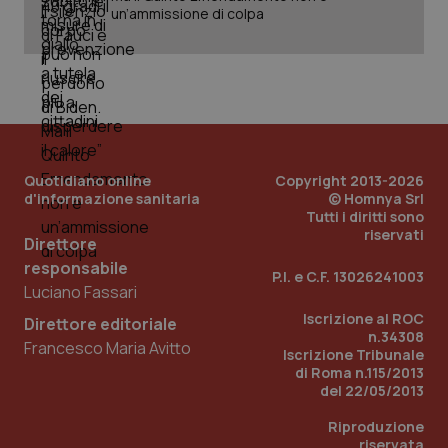
un’ammissione di colpa
PHPSESSID
Sessio
PHP.net
www.quotidianosanita.it
Quotidiano online
Copyright 2013-2026
d'informazione sanitaria
© Homnya Srl
Tutti i diritti sono
riservati
Direttore
responsabile
P.I. e C.F. 13026241003
Luciano Fassari
Iscrizione al ROC
Direttore editoriale
n.34308
Francesco Maria Avitto
Iscrizione Tribunale
di Roma n.115/2013
del 22/05/2013
Riproduzione
riservata