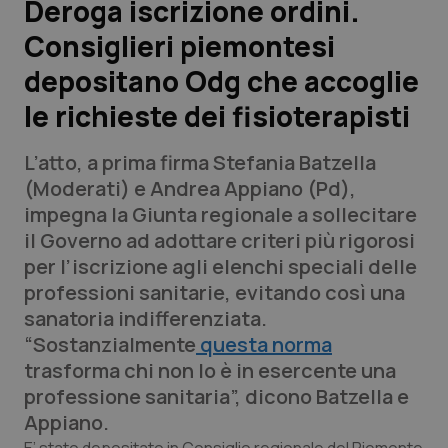
Deroga iscrizione ordini.
Consiglieri piemontesi
Scienza e Farmaci
depositano Odg che accoglie
Studi e Analisi
le richieste dei fisioterapisti
Lettere al direttore
L’atto, a prima firma Stefania Batzella
(Moderati) e Andrea Appiano (Pd),
Edizioni Regionali
impegna la Giunta regionale a sollecitare
il Governo ad adottare criteri più rigorosi
QS Pro
per l’iscrizione agli elenchi speciali delle
professioni sanitarie, evitando così una
Professionisti Sanitari.AI
sanatoria indifferenziata.
“Sostanzialmente
questa norma
Abruzzo
QS Pro Gold
trasforma chi non lo è in esercente una
professione sanitaria”, dicono Batzella e
QS Club
Newsletter
Basilicata
Artrite & artrosi
Appiano.