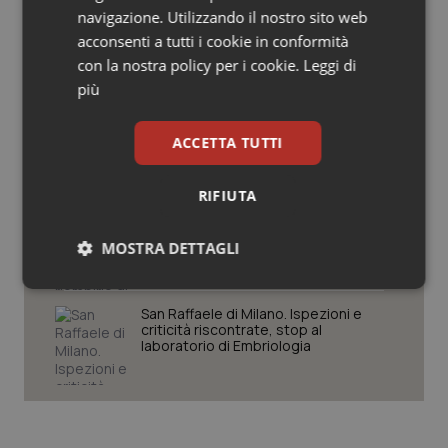
navigazione. Utilizzando il nostro sito web
Salute orale & impianti
Settimana della Scienza dello
acconsenti a tutti i cookie in conformità
Spallanzani: capire la ricerca per
comprendere il presente
con la nostra policy per i cookie.
Leggi di
Sangue & coagulazione
più
Regione Lombardia scrive al ministro
Tiroide
Schillaci: “Gli attuali indicatori non
ACCETTA TUTTI
fotografano la qualità reale del Ssn”
Tumore al seno
RIFIUTA
Case di comunità. La sfida ora è
Tumore ovarico
riempirle di professionisti e servizi. Il
MOSTRA DETTAGLI
punto della Conferenza delle Regioni
Tumori del Polmone & Testa Collo
Necessari
Statistici
Marketing
San Raffaele di Milano. Ispezioni e
criticità riscontrate, stop al
Tumori gastrointestinali
laboratorio di Embriologia
Ulcera & Reflusso
Necessari
Statistici
Marketing
Vaccini