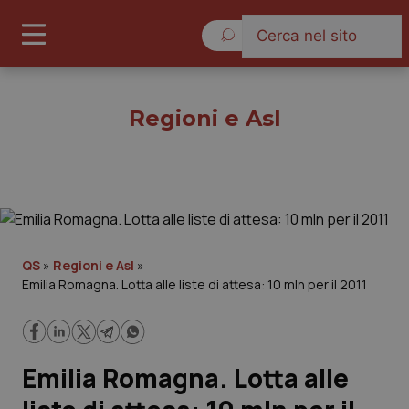
Venerdì 7 Agosto 2026
Regioni e Asl
Regioni e Asl
Cronache
QS
»
Regioni e Asl
»
Emilia Romagna. Lotta alle liste di attesa: 10 mln per il 2011
Governo e Parlamento
Regioni e Asl
Emilia Romagna. Lotta alle
Lavoro e Professioni