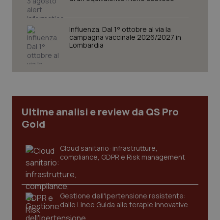
Influenza. Dal 1° ottobre al via la
campagna vaccinale 2026/2027 in
Lombardia
CookieScriptConsent
5 mesi
CookieScript
settim
www.quotidianosanita.it
Ultime analisi e review da QS Pro
Gold
Cloud sanitario: infrastrutture,
compliance, GDPR e Risk management
tracking-sites-ironfish-
www.quotidianosanita.it
4
tracking-enable
settim
Gestione dell'Ipertensione resistente:
2 gior
dalle Linee Guida alle terapie innovative