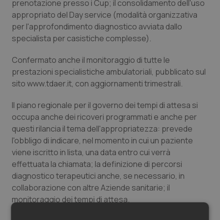
prenotazione presso i Cup; il consolidamento dell'uso
Salute orale & impianti
appropriato del Day service (modalità organizzativa
per l'approfondimento diagnostico avviata dallo
Sangue & coagulazione
specialista per casistiche complesse).
Confermato anche il monitoraggio di tutte le
Tiroide
prestazioni specialistiche ambulatoriali, pubblicato sul
sito www.tdaer.it, con aggiornamenti trimestrali.
Tumore al seno
Il piano regionale per il governo dei tempi di attesa si
Tumore ovarico
occupa anche dei ricoveri programmati e anche per
questi rilancia il tema dell'appropriatezza: prevede
Tumori del Polmone & Testa Collo
l'obbligo di indicare, nel momento in cui un paziente
viene iscritto in lista, una data entro cui verrà
effettuata la chiamata; la definizione di percorsi
Tumori gastrointestinali
diagnostico terapeutici anche, se necessario, in
collaborazione con altre Aziende sanitarie; il
Ulcera & Reflusso
monitoraggio dei tempi di attesa.
La corretta organizzazione e gestione dei percorsi è
Vaccini