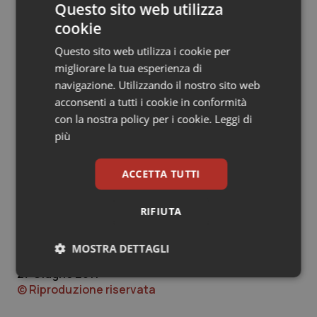
facilitata dal consolidamento della rete “Sole” (Sanità
Questo sito web utilizza
on line), l'infrastruttura telematica che mette in
cookie
contatto medici e pediatri di famiglia con specialisti e
Questo sito web utilizza i cookie per
strutture delle Aziende sanitarie per lo scambio di
migliorare la tua esperienza di
documentazione sanitaria, come prescrizioni e referti,
navigazione. Utilizzando il nostro sito web
ovviamente nel rispetto della privacy.
acconsenti a tutti i cookie in conformità
Ora, dopo l'approvazione del Piano regionale, le
con la nostra policy per i cookie.
Leggi di
Aziende Usl, assieme alle Aziende Ospedaliere e agli
più
Irccs dei territori di riferimento, hanno tempo 60 giorni
per elaborare i Programmi attuativi aziendali,
preventivamente concordati con le Conferenze
ACCETTA TUTTI
territoriali sociali e sanitarie, le quali, a loro volta, li
avranno condivisi con le parti sociali e le
RIFIUTA
rappresentanze dei cittadini.
MOSTRA DETTAGLI
27 Giugno 2011
Necessari
Statistici
Marketing
© Riproduzione riservata