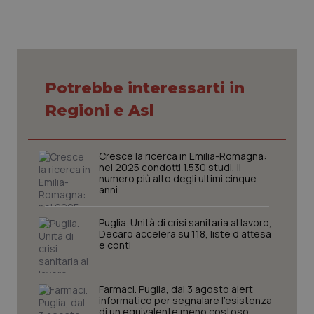
Necessari
Statistici
Marketing
Potrebbe interessarti in
I cookie necessari contribuiscono a rendere fruibile il
sito web abilitandone funzionalità di base quali la
Regioni e Asl
navigazione sulle pagine e l'accesso alle aree
protette del sito. Il sito web non è in grado di
funzionare correttamente senza questi cookie.
Nome
Fornitore
/
Dominio
Scaden
Cresce la ricerca in Emilia-Romagna:
nel 2025 condotti 1.530 studi, il
VISITOR_PRIVACY_METADATA
5 mesi
YouTube
numero più alto degli ultimi cinque
settim
.youtube.com
anni
Puglia. Unità di crisi sanitaria al lavoro,
Decaro accelera su 118, liste d’attesa
e conti
Farmaci. Puglia, dal 3 agosto alert
informatico per segnalare l’esistenza
di un equivalente meno costoso