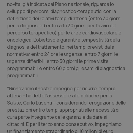
novità, già indicata dal Piano nazionale, riguarda lo
Calabria
Asma & BPCO
sviluppo di percorsi diagnostico-terapeutici con la
definizione dei relativi tempi di attesa (entro 30 giorni
Campania
Car-T
per la diagnosi ed entro altri 30 giorni per l'avvio del
percorso terapeutico) per le aree cardiovascolare e
Emilia-Romagna
Colesterolo & coronaropatie
oncologica. L'obiettivo è garantire tempestività della
diagnosi e del trattamento, nei tempi previsti dalla
Friuli Venezia Giulia
Dermatite Atopica
normativa: entro 24 ore le urgenze, entro 7 giorni le
urgenze differibili, entro 30 giorni le prime visite
Lazio
Diabete & glucometri
programmabili e entro 60 giorni gli esami di diagnostica
programmabili.
Liguria
Disturbi dell’umore
"Rinnoviamo il nostro impegno per ridurre i tempi di
attesa – ha detto l'assessore alle politiche per la
Lombardia
Dolore
Salute, Carlo Lusenti – considerando l'erogazione delle
prestazioni entro tempi appropriati alle necessità di
Marche
Donna & Salute
cura parte integrante delle garanzie da dare ai
cittadini. E per il terzo anno consecutivo, impegniamo
Molise
Epatiti
un finanziamento straordinario di 10 milioni di euro,