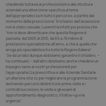
chiedendo tuttavia ai professionisti e alle strutture
Piemonte
HIV
aziendali una attenzione specifica al tema
dell'appropriatezza in tutto il percorso, a partire dal
Provincia Autonoma di Bolzano
Infezioni & Febbre
momento della prescrizione”. Il richiamo dell’assessore
non è stato casuale, Lusenti ha infatti poi precisa che
“non si deve dimenticare che questa Regione è
Provincia Autonoma di Trento
Ipertensione & Scompenso
passata, dal 2005 al 2010, da 65 a 76 milioni di
prestazioni specialistiche all'anno, e che è quella che
Puglia
Malattie rare
eroga più specialistica tra tutte le Regioni italiane”.
“Se da un lato dunque dobbiamo garantire il cittadino, –
Sardegna
Malattia di Crohn & Rettocolite Ulcerosa
ha continuato – dall'altro dobbiamo anche chiedere un
impegno serio ai nostri professionisti per
Sicilia
Neuroscienze & patologie neurodegenerative
l'appropriatezza prescrittiva e alle Aziende Sanitarie
un ulteriore sforzo per migliorare la programmazione
Toscana
Obesità
definendo percorsi distinti tra le prime visite e i
controlli successivi, le visite e gli esami di
Umbria
Oftalmologia
approfondimento diagnostico, il follow-up e le
urgenze".