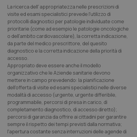
Valle D’Aosta
Oncodermatologia
La ricerca dell' appropriatezza nelle prescrizioni di
visite ed esami specialistici prevede l'utilizzo di
Veneto
Oncoematologia
protocolli diagnostici per patologie individuate come
prioritarie (come ad esempio le patologie oncologiche
Oncologia & Nutrizione
o dell'ambito cardiovascolare), la corretta indicazione,
da parte del medico prescrittore, del quesito
Psoriasi & pelle
diagnostico e la corretta indicazione della priorità di
accesso.
Quotidiano Cardiologia
Appropriato deve essere anche il modello
organizzativo che le Aziende sanitarie devono
mettere in campo prevedendo: la pianificazione
Quotidiano Chirurgia
dell'offerta di visite ed esami specialistici nelle diverse
modalità di accesso (urgente, urgente differibile,
Quotidiano Oncologia
programmabile, percorsi di presa in carico, di
completamento diagnostico, di accesso diretto);
Quotidiano Pediatria
percorsi di garanzia da offrire ai cittadini per garantire
sempre il rispetto dei tempi previsti dalla normativa;
Rene & patologie urogenitali
l'apertura costante senza interruzioni delle agende di