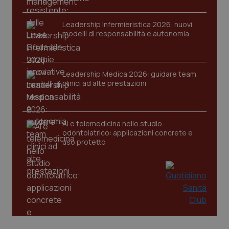
tracking-sites-ironfish-
www.quotidianosanita.it
4
Leadership Infermieristica 2026: nuovi
session-id
settim
modelli di responsabilità e autonomia
2 gior
Leadership Medica 2026: guidare team
_ga
1 anno
Google LLC
clinici ad alte prestazioni
mes
.quotidianosanita.it
AI e telemedicina nello studio
odontoiatrico: applicazioni concrete e
uso protetto