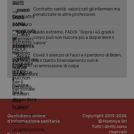
Contratto sanità, valorizzati gli infermieri ma
penalizzate le altre professioni
Caldo estremo, FADOI: “Sopra i 40 gradi il
corpo può non riuscire più a disperdere il
_ga_KM60CM4NPH
.quotidianosanita.it
1 anno
calore”
mes
Covid. Il silenzio di Fauci e il perdono di Biden.
Ma il Quinto Emendamento non è
un’ammissione di colpa
Fornitore
/
Nome
Scadenza
Descrizion
Dominio
Nome
Fornitore
/
Dominio
Scadenza
Des
_ga_0VMQEQKQ1N
.quotidianosanita.it
1 anno 1
Questo
mese
cookie
VISITOR_INFO1_LIVE
5 mesi 4
Que
Google LLC
Quotidiano online
Copyright 2013-2026
viene
settimane
imp
.youtube.com
d'informazione sanitaria
© Homnya Srl
utilizzato
You
da Google
Tutti i diritti sono
ten
Analytics
pre
riservati
per