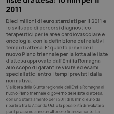
liste di attesa: 10 mln per il
2011
Scienza e Farmaci
Dieci milioni di euro stanziati per il 2011 e
Studi e Analisi
lo sviluppo di percorsi diagnostico-
terapeutici per le aree cardiovascolare e
Lettere al direttore
oncologia, con la definizione dei relativi
tempi di attesa. E' quanto prevede il
Edizioni Regionali
nuovo Piano triennale per la lotta alle liste
d'attesa approvato dall'Emilia Romagna
QS Pro
allo scopo di garantire visite ed esami
specialistici entro i tempi previsti dalla
Professionisti Sanitari.AI
normativa.
Via libera dalla Giunta regionale dell'Emilia Romagna al
Abruzzo
QS Pro Gold
nuovo Piano triennale di governo delle liste di attesa,
con uno stanziamento per il 2011 di 10 mln di euro da
QS Club
Newsletter
Basilicata
Artrite & artrosi
ripartire tra le Aziende Usl, e la possibilità di rivalutare
per il prossimo anno un ulteriore finanziamento. La