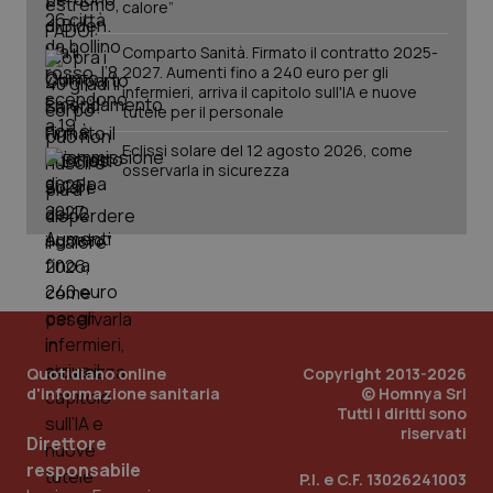
calore”
Comparto Sanità. Firmato il contratto 2025-
2027. Aumenti fino a 240 euro per gli
infermieri, arriva il capitolo sull'IA e nuove
tutele per il personale
Eclissi solare del 12 agosto 2026, come
osservarla in sicurezza
PHPSESSID
Sessio
PHP.net
www.quotidianosanita.it
Quotidiano online
Copyright 2013-2026
d'informazione sanitaria
© Homnya Srl
Tutti i diritti sono
riservati
Direttore
responsabile
P.I. e C.F. 13026241003