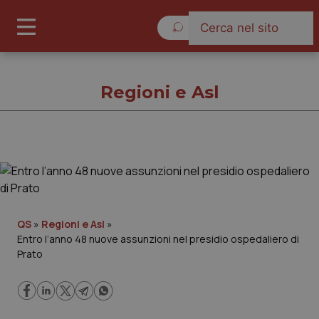
Sabato 8 Agosto 2026
Regioni e Asl
Regioni e Asl
Cronache
QS
»
Regioni e Asl
»
Entro l’anno 48 nuove assunzioni nel presidio ospedaliero di
Governo e Parlamento
Prato
Regioni e Asl
Lavoro e Professioni