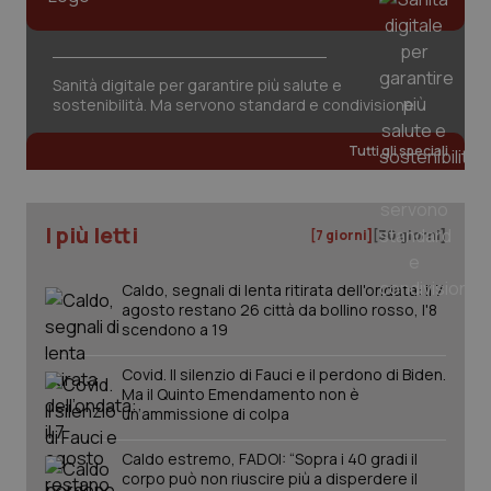
tracking-sites-ironfish-
www.quotidianosanita.it
4
session-id
settim
2 gior
Sanità digitale per garantire più salute e
sostenibilità. Ma servono standard e condivisione
_ga
1 anno
Google LLC
Tutti gli speciali
mes
.quotidianosanita.it
I più letti
[7 giorni]
[30 giorni]
Caldo, segnali di lenta ritirata dell'ondata: il 7
agosto restano 26 città da bollino rosso, l'8
scendono a 19
Covid. Il silenzio di Fauci e il perdono di Biden.
Ma il Quinto Emendamento non è
un’ammissione di colpa
Caldo estremo, FADOI: “Sopra i 40 gradi il
corpo può non riuscire più a disperdere il