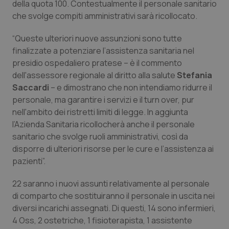
della quota 100. Contestualmente il personale sanitario
Calabria
Asma & BPCO
che svolge compiti amministrativi sarà ricollocato.
Campania
Car-T
“Queste ulteriori nuove assunzioni sono tutte
finalizzate a potenziare l’assistenza sanitaria nel
Emilia-Romagna
Colesterolo & coronaropatie
presidio ospedaliero pratese – è il commento
dell'assessore regionale al diritto alla salute
Stefania
Friuli Venezia Giulia
Dermatite Atopica
Saccardi
– e dimostrano che non intendiamo ridurre il
personale, ma garantire i servizi e il turn over, pur
nell'ambito dei ristretti limiti di legge. In aggiunta
Lazio
Diabete & glucometri
l’Azienda Sanitaria ricollocherà anche il personale
sanitario che svolge ruoli amministrativi, così da
Liguria
Disturbi dell’umore
disporre di ulteriori risorse per le cure e l’assistenza ai
pazienti”.
Lombardia
Dolore
22 saranno i nuovi assunti relativamente al personale
Marche
Donna & Salute
di comparto che sostituiranno il personale in uscita nei
diversi incarichi assegnati. Di questi, 14 sono infermieri,
Molise
Epatiti
4 Oss, 2 ostetriche, 1 fisioterapista, 1 assistente