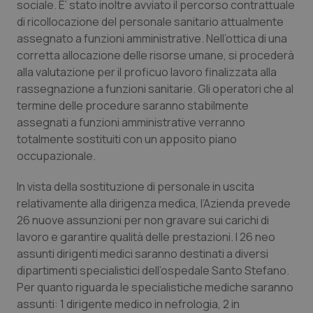
sociale. E’ stato inoltre avviato il percorso contrattuale
di ricollocazione del personale sanitario attualmente
Piemonte
HIV
assegnato a funzioni amministrative. Nell’ottica di una
corretta allocazione delle risorse umane, si procederà
Provincia Autonoma di Bolzano
Infezioni & Febbre
alla valutazione per il proficuo lavoro finalizzata alla
rassegnazione a funzioni sanitarie. Gli operatori che al
Provincia Autonoma di Trento
Ipertensione & Scompenso
termine delle procedure saranno stabilmente
assegnati a funzioni amministrative verranno
Puglia
Malattie rare
totalmente sostituiti con un apposito piano
occupazionale.
Sardegna
Malattia di Crohn & Rettocolite Ulcerosa
In vista della sostituzione di personale in uscita
relativamente alla dirigenza medica, l’Azienda prevede
Sicilia
Neuroscienze & patologie neurodegenerative
26 nuove assunzioni per non gravare sui carichi di
lavoro e garantire qualità delle prestazioni. I 26 neo
Toscana
Obesità
assunti dirigenti medici saranno destinati a diversi
dipartimenti specialistici dell’ospedale Santo Stefano.
Umbria
Oftalmologia
Per quanto riguarda le specialistiche mediche saranno
assunti: 1 dirigente medico in nefrologia, 2 in