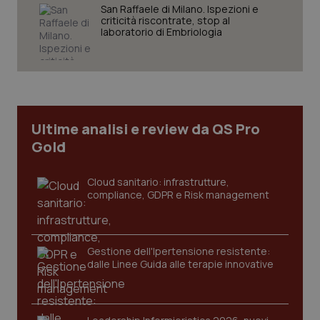
San Raffaele di Milano. Ispezioni e
criticità riscontrate, stop al
laboratorio di Embriologia
Necessari
Statistici
Marketing
I cookie necessari contribuiscono a rendere fruibile il
sito web abilitandone funzionalità di base quali la
navigazione sulle pagine e l'accesso alle aree
protette del sito. Il sito web non è in grado di
funzionare correttamente senza questi cookie.
Ultime analisi e review da QS Pro
Nome
Fornitore
/
Dominio
Scaden
Gold
VISITOR_PRIVACY_METADATA
5 mesi
YouTube
settim
.youtube.com
Cloud sanitario: infrastrutture,
compliance, GDPR e Risk management
Gestione dell'Ipertensione resistente:
dalle Linee Guida alle terapie innovative