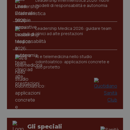
Leadership Infermieristica 2026: nuovi
modelli di responsabilità e autonomia
Leadership Medica 2026: guidare team
CookieScriptConsent
5 mesi
CookieScript
settim
www.quotidianosanita.it
clinici ad alte prestazioni
AI e telemedicina nello studio
odontoiatrico: applicazioni concrete e
uso protetto
tracking-sites-ironfish-
www.quotidianosanita.it
4
tracking-enable
settim
2 gior
Gli speciali