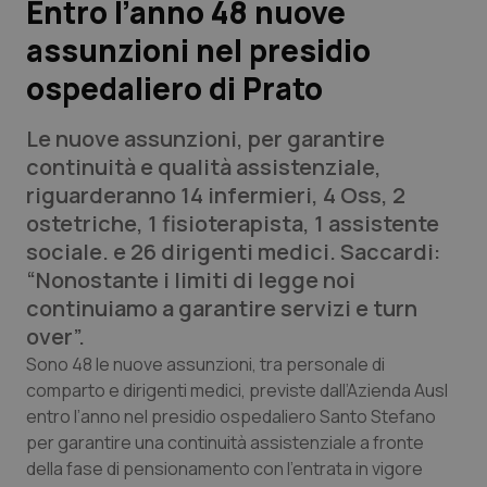
Entro l’anno 48 nuove
assunzioni nel presidio
Scienza e Farmaci
ospedaliero di Prato
Studi e Analisi
Le nuove assunzioni, per garantire
Lettere al direttore
continuità e qualità assistenziale,
riguarderanno 14 infermieri, 4 Oss, 2
Edizioni Regionali
ostetriche, 1 fisioterapista, 1 assistente
sociale. e 26 dirigenti medici. Saccardi:
QS Pro
“Nonostante i limiti di legge noi
continuiamo a garantire servizi e turn
Professionisti Sanitari.AI
over”.
Sono 48 le nuove assunzioni, tra personale di
Abruzzo
QS Pro Gold
comparto e dirigenti medici, previste dall’Azienda Ausl
entro l’anno nel presidio ospedaliero Santo Stefano
QS Club
Newsletter
per garantire una continuità assistenziale a fronte
Basilicata
Artrite & artrosi
della fase di pensionamento con l’entrata in vigore