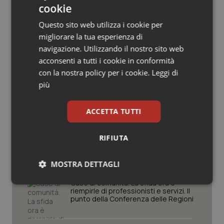
cookie
Salute orale & impianti
Questo sito web utilizza i cookie per
migliorare la tua esperienza di
Sangue & coagulazione
Potrebbe interessarti in
navigazione. Utilizzando il nostro sito web
Regioni e Asl
acconsenti a tutti i cookie in conformità
Tiroide
con la nostra policy per i cookie.
Leggi di
più
Settimana della Scienza dello
Tumore al seno
Spallanzani: capire la ricerca per
comprendere il presente
ACCETTA TUTTI
Tumore ovarico
Regione Lombardia scrive al ministro
RIFIUTA
Tumori del Polmone & Testa Collo
Schillaci: “Gli attuali indicatori non
fotografano la qualità reale del Ssn”
MOSTRA DETTAGLI
Tumori gastrointestinali
Case di comunità. La sfida ora è
Necessari
Statistici
Marketing
riempirle di professionisti e servizi. Il
Ulcera & Reflusso
punto della Conferenza delle Regioni
Vaccini