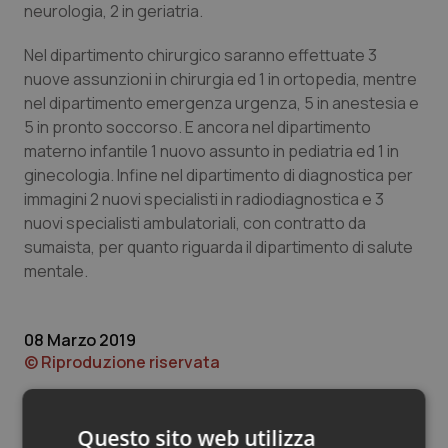
Valle D’Aosta
Oncodermatologia
neurologia, 2 in geriatria.
Veneto
Oncoematologia
Nel dipartimento chirurgico saranno effettuate 3
nuove assunzioni in chirurgia ed 1 in ortopedia, mentre
nel dipartimento emergenza urgenza, 5 in anestesia e
Oncologia & Nutrizione
5 in pronto soccorso. E ancora nel dipartimento
materno infantile 1 nuovo assunto in pediatria ed 1 in
Psoriasi & pelle
ginecologia. Infine nel dipartimento di diagnostica per
immagini 2 nuovi specialisti in radiodiagnostica e 3
Quotidiano Cardiologia
nuovi specialisti ambulatoriali, con contratto da
sumaista, per quanto riguarda il dipartimento di salute
Quotidiano Chirurgia
mentale.
Quotidiano Oncologia
08 Marzo 2019
© Riproduzione riservata
Quotidiano Pediatria
Rene & patologie urogenitali
Questo sito web utilizza