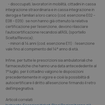
Valle D’Aosta
Oncodermatologia
- disoccupati, lavoratori in mobilità, cittadini in cassa
integrazione straordinaria e in cassa integrazione in
Veneto
Oncoematologia
deroga e familiari a loro carico (cod. esenzione E02 –
E08 – E09): se non hanno già ottenuto la relativa
Oncologia & Nutrizione
certificazione per l’esenzione, devono rilasciare
l'autocertificazione recandosi all'ASL (sportello
Psoriasi & pelle
Scelta/Revoca);
- minori di 14 anni (cod. esenzione E11) : l’esenzione
vale fino al compimento del 14° anno di età.
Quotidiano Cardiologia
Infine, per tutte le prescrizioni sia ambulatoriali che
Quotidiano Chirurgia
farmaceutiche che hanno una data antecededente al
1° luglio, per il cittadino valgono le disposizioni
Quotidiano Oncologia
precedentemente in vigore e cioè la possibilità di
autocertificare il diritto all'esenzione firmando il retro
Quotidiano Pediatria
dell'impegnativa.
Rene & patologie urogenitali
Articoli correlati