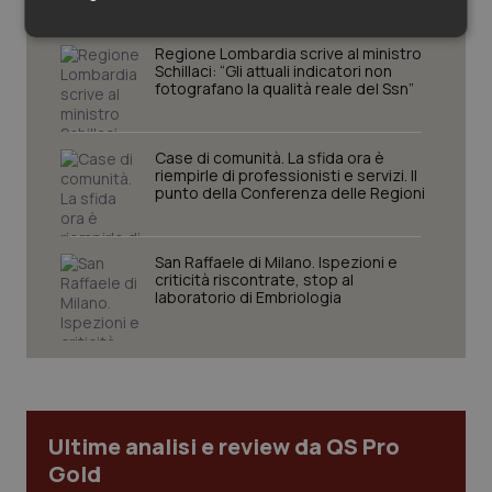
Necessari
Statistici
Marketing
Regione Lombardia scrive al ministro
Schillaci: “Gli attuali indicatori non
fotografano la qualità reale del Ssn”
Case di comunità. La sfida ora è
riempirle di professionisti e servizi. Il
punto della Conferenza delle Regioni
Necessari
Statistici
Marketing
I cookie necessari contribuiscono a rendere fruibile il
sito web abilitandone funzionalità di base quali la
San Raffaele di Milano. Ispezioni e
navigazione sulle pagine e l'accesso alle aree
criticità riscontrate, stop al
protette del sito. Il sito web non è in grado di
laboratorio di Embriologia
funzionare correttamente senza questi cookie.
Nome
Fornitore
/
Dominio
Scaden
VISITOR_PRIVACY_METADATA
5 mesi
YouTube
settim
.youtube.com
Ultime analisi e review da QS Pro
Gold