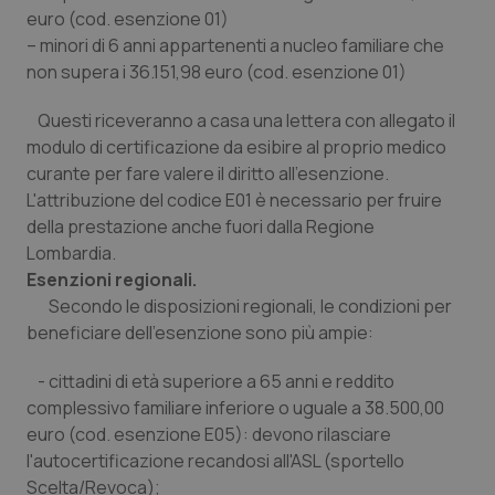
euro (cod. esenzione 01)
Piemonte
HIV
– minori di 6 anni appartenenti a nucleo familiare che
non supera i 36.151,98 euro (cod. esenzione 01)
Provincia Autonoma di Bolzano
Infezioni & Febbre
Questi riceveranno a casa una lettera con allegato il
modulo di certificazione da esibire al proprio medico
Provincia Autonoma di Trento
Ipertensione & Scompenso
curante per fare valere il diritto all'esenzione.
L'attribuzione del codice E01 è necessario per fruire
Puglia
Malattie rare
della prestazione anche fuori dalla Regione
Lombardia.
Sardegna
Malattia di Crohn & Rettocolite Ulcerosa
Esenzioni regionali.
Secondo le disposizioni regionali, le condizioni per
Sicilia
Neuroscienze & patologie neurodegenerative
beneficiare dell'esenzione sono più ampie:
- cittadini di età superiore a 65 anni e reddito
Toscana
Obesità
complessivo familiare inferiore o uguale a 38.500,00
euro (cod. esenzione E05): devono rilasciare
Umbria
Oftalmologia
l'autocertificazione recandosi all'ASL (sportello
Scelta/Revoca);