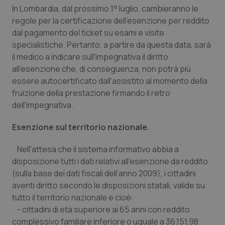
Calabria
Asma & BPCO
In Lombardia, dal prossimo 1° luglio, cambieranno le
regole per la certificazione dell’esenzione per reddito
dal pagamento del ticket su esami e visite
Campania
Car-T
specialistiche. Pertanto, a partire da questa data, sarà
il medico a indicare sull'impegnativa il diritto
Emilia-Romagna
Colesterolo & coronaropatie
all'esenzione che, di conseguenza, non potrà più
essere autocertificato dall'assistito al momento della
Friuli Venezia Giulia
Dermatite Atopica
fruizione della prestazione firmando il retro
dell'impegnativa.
Lazio
Diabete & glucometri
Esenzione sul territorio nazionale.
Liguria
Disturbi dell’umore
Nell'attesa che il sistema informativo abbia a
disposizione tutti i dati relativi all'esenzione da reddito
Lombardia
Dolore
(sulla base dei dati fiscali dell’anno 2009), i cittadini
aventi diritto secondo le disposizioni statali, valide su
Marche
Donna & Salute
tutto il territorio nazionale e cioè:
- cittadini di età superiore ai 65 anni con reddito
Molise
Epatiti
complessivo familiare inferiore o uguale a 36.151,98