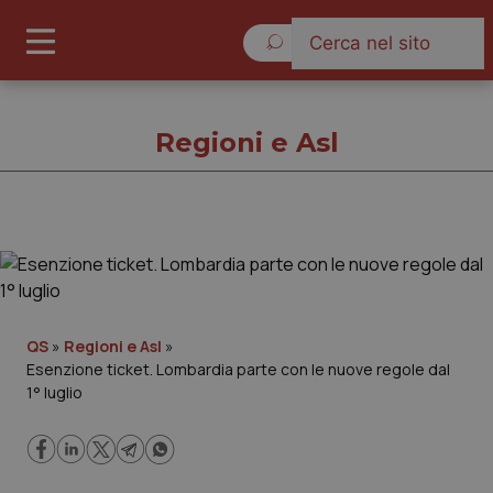
Sabato 8 Agosto 2026
Regioni e Asl
Regioni e Asl
Cronache
QS
»
Regioni e Asl
»
Esenzione ticket. Lombardia parte con le nuove regole dal
Governo e Parlamento
1° luglio
Regioni e Asl
Lavoro e Professioni