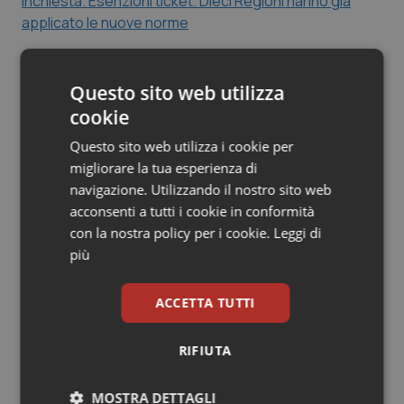
Inchiesta. Esenzioni ticket. Dieci Regioni hanno già
Salute orale & impianti
applicato le nuove norme
Sangue & coagulazione
Questo sito web utilizza
08 Giugno 2011
Tiroide
cookie
© Riproduzione riservata
Questo sito web utilizza i cookie per
Tumore al seno
migliorare la tua esperienza di
navigazione. Utilizzando il nostro sito web
Tumore ovarico
acconsenti a tutti i cookie in conformità
con la nostra policy per i cookie.
Leggi di
Tumori del Polmone & Testa Collo
più
Potrebbe interessarti in
Tumori gastrointestinali
Regioni e Asl
ACCETTA TUTTI
Ulcera & Reflusso
RIFIUTA
Settimana della Scienza dello
Spallanzani: capire la ricerca per
comprendere il presente
Vaccini
MOSTRA DETTAGLI