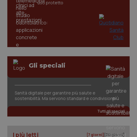
uso protetto
tracking-sites-ironfish-
www.quotidianosanita.it
4
tracking-enable
settim
2 gior
tracking-sites-ironfish-
www.quotidianosanita.it
4
session-id
settim
2 gior
Gli speciali
_ga
1 anno
Google LLC
mes
.quotidianosanita.it
Sanità digitale per garantire più salute e
sostenibilità. Ma servono standard e condivisione
Tutti gli speciali
I più letti
[7 giorni]
[30 giorni]