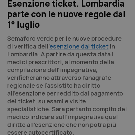
Esenzione ticket. Lombardia
parte con le nuove regole dal
Scienza e Farmaci
1° luglio
Studi e Analisi
Semaforo verde per le nuove procedure
Lettere al direttore
di verifica dell'
esenzione dal ticket
in
Lombardia. A partire da questa data i
Edizioni Regionali
medici prescrittori, al momento della
compilazione dell'impegnativa,
QS Pro
verificheranno attraverso l'anagrafe
regionale se l'assistito ha diritto
Professionisti Sanitari.AI
all'esenzione per reddito dal pagamento
del ticket, su esami e visite
Abruzzo
QS Pro Gold
specialistiche. Sarà pertanto compito del
medico indicare sull’impegnativa quel
QS Club
Newsletter
Basilicata
Artrite & artrosi
diritto all’esenzione che non potrà più
essere autocertificato.