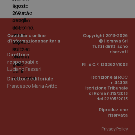
Quotidiano online
Copyright 2013-2026
d'informazione sanitaria
© Homnya Srl
Tutti i diritti sono
riservati
Direttore
responsabile
P.I. e C.F. 13026241003
_ga_KM60CM4NPH
.quotidianosanita.it
1 anno
Luciano Fassari
mes
Iscrizione al ROC
Direttore editoriale
n.34308
Francesco Maria Avitto
Iscrizione Tribunale
di Roma n.115/2013
del 22/05/2013
Riproduzione
riservata
Fornitore
/
Nome
Scadenza
Descrizion
Dominio
Privacy Policy
Nome
Fornitore
/
Dominio
Scadenza
Des