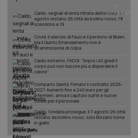
Caldo, segnali di lenta ritirata dell'ondata: il 7
agosto restano 26 città da bollino rosso, l'8
scendono a 19
Covid. Il silenzio di Fauci e il perdono di Biden.
Ma il Quinto Emendamento non è
un’ammissione di colpa
Caldo estremo, FADOI: “Sopra i 40 gradi il
corpo può non riuscire più a disperdere il
calore”
Comparto Sanità. Firmato il contratto 2025-
2027. Aumenti fino a 240 euro per gli
PHPSESSID
Sessio
PHP.net
infermieri, arriva il capitolo sull'IA e nuove
www.quotidianosanita.it
tutele per il personale
Caldo, l’ondata prosegue. Il 7 agosto 26 città
restano da bollino rosso, solo Bolzano torna
in giallo