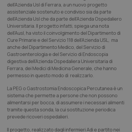
Calabria
Asma & BPCO
dell’Azienda Usl di Ferrara, a un nuovo progetto
assistenziale sostenuto e condiviso sia da parte
dell’Azienda Usl che da parte dell’Azienda Ospedaliero
Campania
Car-T
Universitaria. Il progetto infatti, spiega una nota
dell’Ausl, ha visto il coinvolgimento del Dipartimento di
Emilia-Romagna
Colesterolo & coronaropatie
Cure Primarie e del Servizio 118 dell’Azienda USL, ma
anche del Dipartimento Medico, del Servizio di
Friuli Venezia Giulia
Dermatite Atopica
Gastroenterologia e del Servizio di Endoscopia
digestiva dell’Azienda Ospedaliera Universitaria di
Lazio
Diabete & glucometri
Ferrara, dei Medici di Medicina Generale, che hanno
permesso in questo modo di realizzarlo.
Liguria
Disturbi dell’umore
La PEG o Gastrostomia Endoscopica Percutanea è un
sistema che permette a persone che non possono
Lombardia
Dolore
alimentarsi per bocca, di assumere i necessari alimenti
tramite questa sonda, la cui sostituzione periodica
Marche
Donna & Salute
prevede ricoveri ospedalieri.
Molise
Epatiti
Il progetto, realizzato dagli infermieri Adi e partito nei