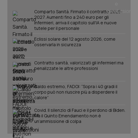
Comparto Sanità. Firmato il contratto 2025-
2027. Aumenti fino a 240 euro per gli
infermieri, arriva il capitolo sull'IA e nuove
tutele per il personale
Eclissi solare del 12 agosto 2026, come
osservarla in sicurezza
Contratto sanità, valorizzati gli infermieri ma
penalizzate le altre professioni
Caldo estremo, FADOI: “Sopra i 40 gradi il
PHPSESSID
corpo può non riuscire più a disperdere il
Sessio
PHP.net
www.quotidianosanita.it
calore”
Covid. Il silenzio di Fauci e il perdono di Biden.
Ma il Quinto Emendamento non è
un’ammissione di colpa