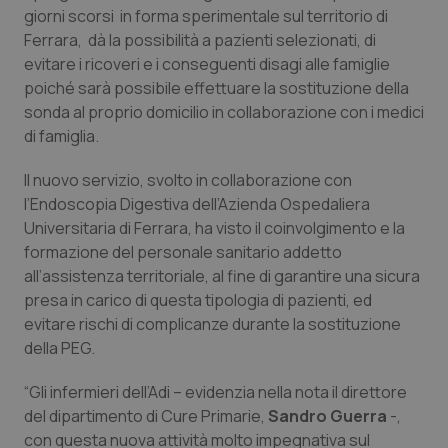
giorni scorsi in forma sperimentale sul territorio di
Piemonte
HIV
Ferrara, dà la possibilità a pazienti selezionati, di
evitare i ricoveri e i conseguenti disagi alle famiglie
Provincia Autonoma di Bolzano
Infezioni & Febbre
poiché sarà possibile effettuare la sostituzione della
sonda al proprio domicilio in collaborazione con i medici
di famiglia.
Provincia Autonoma di Trento
Ipertensione & Scompenso
Il nuovo servizio, svolto in collaborazione con
Puglia
Malattie rare
l’Endoscopia Digestiva dell’Azienda Ospedaliera
Universitaria di Ferrara, ha visto il coinvolgimento e la
Sardegna
Malattia di Crohn & Rettocolite Ulcerosa
formazione del personale sanitario addetto
all’assistenza territoriale, al fine di garantire una sicura
Sicilia
Neuroscienze & patologie neurodegenerative
presa in carico di questa tipologia di pazienti, ed
evitare rischi di complicanze durante la sostituzione
Toscana
Obesità
della PEG.
“Gli infermieri dell’Adi – evidenzia nella nota il direttore
Umbria
Oftalmologia
del dipartimento di Cure Primarie,
Sandro Guerra
-,
con questa nuova attività molto impegnativa sul