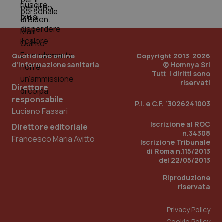
Quotidiano online
Copyright 2013-2026
d'informazione sanitaria
© Homnya Srl
Tutti i diritti sono
riservati
Direttore
responsabile
P.I. e C.F. 13026241003
_ga_KM60CM4NPH
.quotidianosanita.it
1 anno
Luciano Fassari
mes
Iscrizione al ROC
Direttore editoriale
n.34308
Francesco Maria Avitto
Iscrizione Tribunale
di Roma n.115/2013
del 22/05/2013
Riproduzione
riservata
Fornitore
/
Nome
Scadenza
Descrizion
Privacy Policy
Dominio
Nome
Fornitore
/
Dominio
Scadenza
Des
Cookie Policy