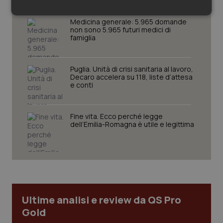
Necessari
Statistici
Marketing
Medicina generale: 5.965 domande
non sono 5.965 futuri medici di
famiglia
Puglia. Unità di crisi sanitaria al lavoro,
Decaro accelera su 118, liste d’attesa
e conti
Necessari
Statistici
Marketing
I cookie necessari contribuiscono a rendere fruibile il
sito web abilitandone funzionalità di base quali la
Fine vita. Ecco perché legge
navigazione sulle pagine e l'accesso alle aree
dell’Emilia-Romagna è utile e legittima
protette del sito. Il sito web non è in grado di
funzionare correttamente senza questi cookie.
Nome
Fornitore
/
Dominio
Scaden
VISITOR_PRIVACY_METADATA
5 mesi
YouTube
settim
.youtube.com
Ultime analisi e review da QS Pro
Gold