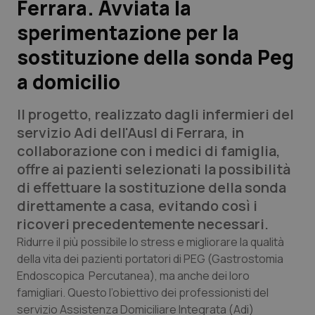
Ferrara. Avviata la
sperimentazione per la
Scienza e Farmaci
sostituzione della sonda Peg
Studi e Analisi
a domicilio
Lettere al direttore
Il progetto, realizzato dagli infermieri del
servizio Adi dell'Ausl di Ferrara, in
Edizioni Regionali
collaborazione con i medici di famiglia,
offre ai pazienti selezionati la possibilità
QS Pro
di effettuare la sostituzione della sonda
direttamente a casa, evitando così i
Professionisti Sanitari.AI
ricoveri precedentemente necessari.
Ridurre il più possibile lo stress e migliorare la qualità
Abruzzo
QS Pro Gold
della vita dei pazienti portatori di PEG (Gastrostomia
Endoscopica Percutanea), ma anche dei loro
QS Club
Newsletter
Basilicata
Artrite & artrosi
famigliari. Questo l’obiettivo dei professionisti del
servizio Assistenza Domiciliare Integrata (Adi)