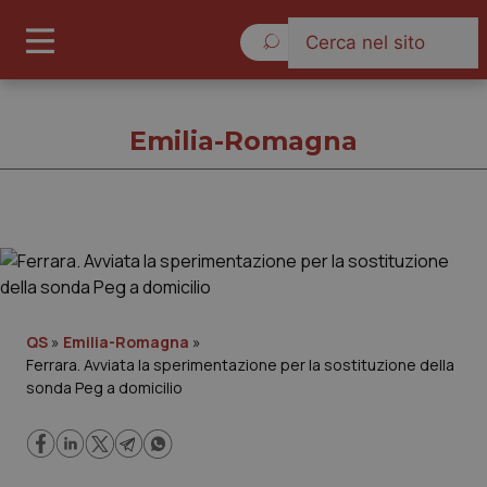
Giovedì 6 Agosto 2026
Emilia-Romagna
Emilia-Romagna
Cronache
QS
»
Emilia-Romagna
»
Ferrara. Avviata la sperimentazione per la sostituzione della
Governo e Parlamento
sonda Peg a domicilio
Regioni e Asl
Lavoro e Professioni