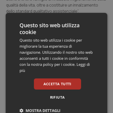
qualità della vita, oltre a costituire un innalzamento
Salute orale & impianti
dello standard qualitativo assistenziale”.
Sangue & coagulazione
Questo sito web utilizza
22 Agosto 2016
cookie
Tiroide
© Riproduzione riservata
Questo sito web utilizza i cookie per
Tumore al seno
migliorare la tua esperienza di
navigazione. Utilizzando il nostro sito web
Tumore ovarico
acconsenti a tutti i cookie in conformità
con la nostra policy per i cookie.
Leggi di
più
Tumori del Polmone & Testa Collo
Potrebbe interessarti in
Emilia-Romagna
Tumori gastrointestinali
ACCETTA TUTTI
Ulcera & Reflusso
RIFIUTA
Cresce la ricerca in Emilia-Romagna:
nel 2025 condotti 1.530 studi, il
numero più alto degli ultimi cinque
Vaccini
MOSTRA DETTAGLI
anni