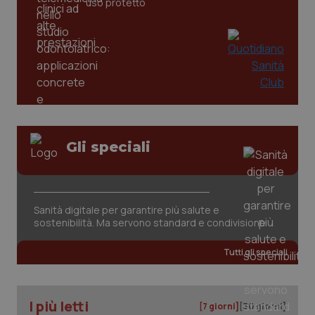
uso protetto
tracking-sites-ironfish-
www.quotidianosanita.it
4
tracking-enable
settim
2 gior
tracking-sites-ironfish-
www.quotidianosanita.it
4
session-id
settim
2 gior
Gli speciali
_ga
1 anno
Google LLC
mes
.quotidianosanita.it
Sanità digitale per garantire più salute e
sostenibilità. Ma servono standard e condivisione
Tutti gli speciali
I più letti
[7 giorni]
[30 giorni]