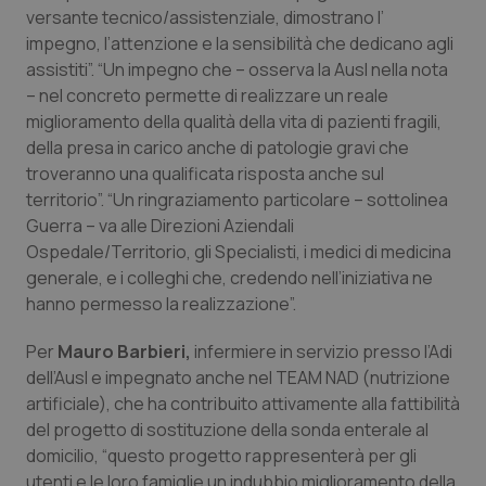
Valle D’Aosta
Oncodermatologia
versante tecnico/assistenziale, dimostrano l’
impegno, l’attenzione e la sensibilità che dedicano agli
Veneto
Oncoematologia
assistiti”. “Un impegno che – osserva la Ausl nella nota
– nel concreto permette di realizzare un reale
Oncologia & Nutrizione
miglioramento della qualità della vita di pazienti fragili,
della presa in carico anche di patologie gravi che
Psoriasi & pelle
troveranno una qualificata risposta anche sul
territorio”. “Un ringraziamento particolare – sottolinea
Guerra – va alle Direzioni Aziendali
Quotidiano Cardiologia
Ospedale/Territorio, gli Specialisti, i medici di medicina
generale, e i colleghi che, credendo nell’iniziativa ne
Quotidiano Chirurgia
hanno permesso la realizzazione”.
Quotidiano Oncologia
Per
Mauro Barbieri,
infermiere in servizio presso l’Adi
dell’Ausl e impegnato anche nel TEAM NAD (nutrizione
Quotidiano Pediatria
artificiale), che ha contribuito attivamente alla fattibilità
del progetto di sostituzione della sonda enterale al
Rene & patologie urogenitali
domicilio, “questo progetto rappresenterà per gli
utenti e le loro famiglie un indubbio miglioramento della