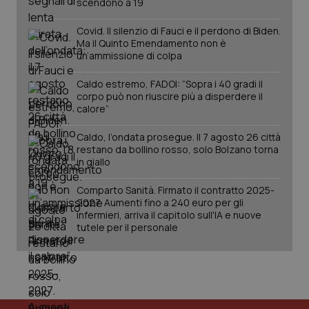
scendono a 19
Covid. Il silenzio di Fauci e il perdono di Biden.
Ma il Quinto Emendamento non è
un’ammissione di colpa
Caldo estremo, FADOI: “Sopra i 40 gradi il
corpo può non riuscire più a disperdere il
calore”
Caldo, l’ondata prosegue. Il 7 agosto 26 città
restano da bollino rosso, solo Bolzano torna
in giallo
PHPSESSID
Sessio
PHP.net
Comparto Sanità. Firmato il contratto 2025-
www.quotidianosanita.it
2027. Aumenti fino a 240 euro per gli
infermieri, arriva il capitolo sull'IA e nuove
tutele per il personale