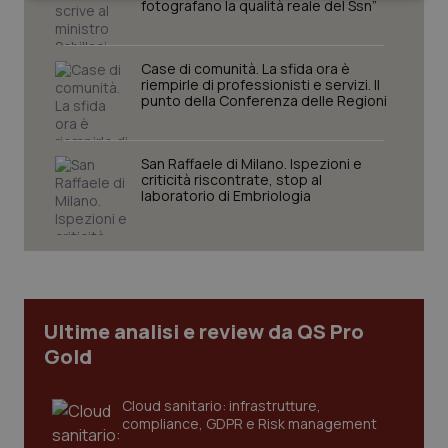
fotografano la qualità reale del Ssn”
Case di comunità. La sfida ora è
riempirle di professionisti e servizi. Il
punto della Conferenza delle Regioni
Necessari
Statistici
Marketing
San Raffaele di Milano. Ispezioni e
I cookie necessari contribuiscono a rendere fruibile il
criticità riscontrate, stop al
sito web abilitandone funzionalità di base quali la
laboratorio di Embriologia
navigazione sulle pagine e l'accesso alle aree
protette del sito. Il sito web non è in grado di
funzionare correttamente senza questi cookie.
Nome
Fornitore
/
Dominio
Scaden
VISITOR_PRIVACY_METADATA
5 mesi
YouTube
settim
.youtube.com
Ultime analisi e review da QS Pro
Gold
Cloud sanitario: infrastrutture,
compliance, GDPR e Risk management