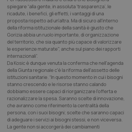
Calabria
Asma & BPCO
spiegare “alla gente, in assoluta ‘trasparenza’, le
ricadute, i benefici, gli effetti, i vantaggi di una
Campania
Car-T
proposta rispetto ad un'altra. Ma di sicuro all'interno
della riforma istituzionale della sanità è giusto che
Gorizia abbia un ruolo importante, di organizzazione
Emilia-Romagna
Colesterolo & coronaropatie
del territorio, che sia quanto più capace di valorizzare
le esperienze maturate", anche sul piano dei rapporti
Friuli Venezia Giulia
Dermatite Atopica
internazionali”.
Da Kosic è dunque venuta la conferma che nell'agenda
Lazio
Diabete & glucometri
della Giunta regionale c'è la riforma dell'assetto delle
istituzioni sanitarie. “In questo momento in cui i bisogni
Liguria
Disturbi dell’umore
stanno crescendo e le risorse stanno calando
dobbiamo essere capaci di riorganizzare l'offerta e
Lombardia
Dolore
razionalizzare la spesa. Saranno scelte di innovazione,
che avranno come riferimento la centralità della
Marche
Donna & Salute
persona, con i suoi bisogni; scelte che saranno capaci
di adeguare i servizi ai bisogni stessi, e non viceversa.
La gente non si accorgerà dei cambiamenti
Molise
Epatiti