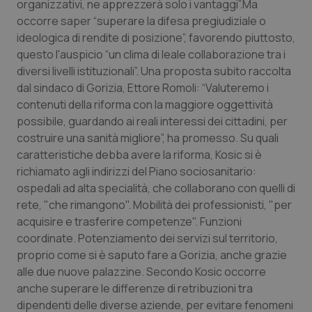
organizzativi, ne apprezzerà solo i vantaggi”.Ma
occorre saper “superare la difesa pregiudiziale o
Piemonte
HIV
ideologica di rendite di posizione”, favorendo piuttosto,
questo l'auspicio “un clima di leale collaborazione tra i
Provincia Autonoma di Bolzano
Infezioni & Febbre
diversi livelli istituzionali”. Una proposta subito raccolta
dal sindaco di Gorizia, Ettore Romoli: “Valuteremo i
Provincia Autonoma di Trento
Ipertensione & Scompenso
contenuti della riforma con la maggiore oggettività
possibile, guardando ai reali interessi dei cittadini, per
Puglia
Malattie rare
costruire una sanità migliore”, ha promesso. Su quali
caratteristiche debba avere la riforma, Kosic si è
Sardegna
Malattia di Crohn & Rettocolite Ulcerosa
richiamato agli indirizzi del Piano sociosanitario:
ospedali ad alta specialità, che collaborano con quelli di
rete, "che rimangono". Mobilità dei professionisti, "per
Sicilia
Neuroscienze & patologie neurodegenerative
acquisire e trasferire competenze". Funzioni
coordinate. Potenziamento dei servizi sul territorio,
Toscana
Obesità
proprio come si è saputo fare a Gorizia, anche grazie
alle due nuove palazzine. Secondo Kosic occorre
Umbria
Oftalmologia
anche superare le differenze di retribuzioni tra
dipendenti delle diverse aziende, per evitare fenomeni