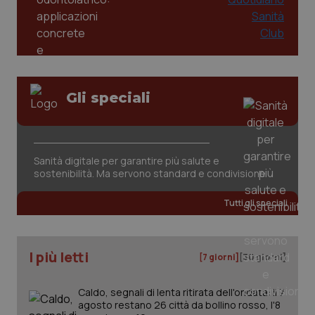
2 gior
tracking-sites-ironfish-
www.quotidianosanita.it
4
session-id
settim
2 gior
Gli speciali
_ga
1 anno
Google LLC
mes
.quotidianosanita.it
Sanità digitale per garantire più salute e
sostenibilità. Ma servono standard e condivisione
Tutti gli speciali
I più letti
[7 giorni]
[30 giorni]
Caldo, segnali di lenta ritirata dell'ondata: il 7
agosto restano 26 città da bollino rosso, l'8