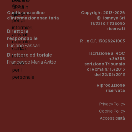
Quotidiano online
Copyright 2013-2026
d'informazione sanitaria
© Homnya Srl
Tutti i diritti sono
riservati
Direttore
responsabile
P.I. e C.F. 13026241003
Luciano Fassari
_ga_KM60CM4NPH
.quotidianosanita.it
Iscrizione al ROC
1 anno
Direttore editoriale
mes
n.34308
Francesco Maria Avitto
Iscrizione Tribunale
di Roma n.115/2013
del 22/05/2013
Riproduzione
riservata
Privacy Policy
Fornitore
/
Cookie Policy
Nome
Scadenza
Descrizion
Dominio
Accessibilità
Nome
Fornitore
/
Dominio
Scadenza
Des
_ga_0VMQEQKQ1N
.quotidianosanita.it
1 anno 1
Questo
mese
cookie
VISITOR_INFO1_LIVE
5 mesi 4
Que
Google LLC
viene
settimane
imp
.youtube.com