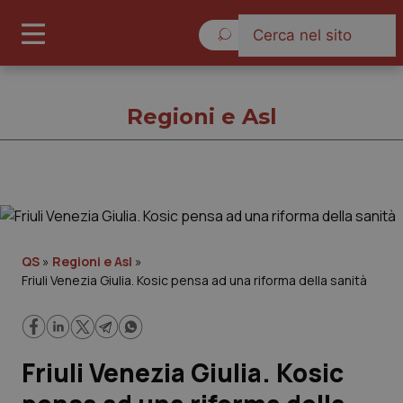
Lunedì 10 Agosto 2026
Regioni e Asl
Regioni e Asl
Cronache
QS
»
Regioni e Asl
»
Friuli Venezia Giulia. Kosic pensa ad una riforma della sanità
Governo e Parlamento
Regioni e Asl
Friuli Venezia Giulia. Kosic
Lavoro e Professioni