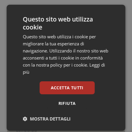
Salute orale & impianti
23 Settembre 2011
Questo sito web utilizza
© Riproduzione riservata
Sangue & coagulazione
cookie
Questo sito web utilizza i cookie per
Tiroide
migliorare la tua esperienza di
navigazione. Utilizzando il nostro sito web
Tumore al seno
acconsenti a tutti i cookie in conformità
con la nostra policy per i cookie.
Leggi di
Potrebbe interessarti in
Tumore ovarico
più
Regioni e Asl
Tumori del Polmone & Testa Collo
ACCETTA TUTTI
Settimana della Scienza dello
Tumori gastrointestinali
Spallanzani: capire la ricerca per
RIFIUTA
comprendere il presente
Ulcera & Reflusso
MOSTRA DETTAGLI
Regione Lombardia scrive al ministro
Vaccini
Schillaci: “Gli attuali indicatori non
Necessari
Statistici
Marketing