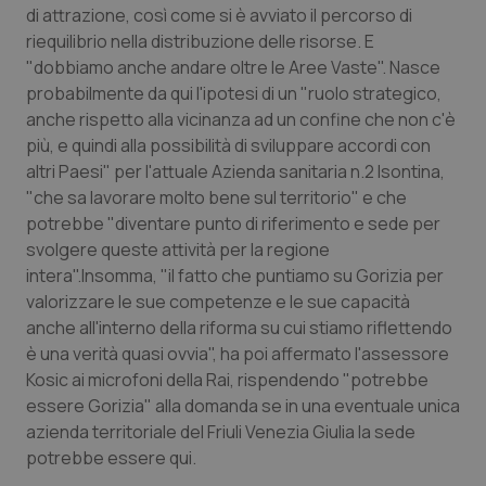
Valle D’Aosta
Oncodermatologia
di attrazione, così come si è avviato il percorso di
riequilibrio nella distribuzione delle risorse. E
Veneto
Oncoematologia
"dobbiamo anche andare oltre le Aree Vaste". Nasce
probabilmente da qui l'ipotesi di un "ruolo strategico,
Oncologia & Nutrizione
anche rispetto alla vicinanza ad un confine che non c'è
più, e quindi alla possibilità di sviluppare accordi con
altri Paesi" per l'attuale Azienda sanitaria n.2 Isontina,
Psoriasi & pelle
"che sa lavorare molto bene sul territorio" e che
potrebbe "diventare punto di riferimento e sede per
Quotidiano Cardiologia
svolgere queste attività per la regione
intera".Insomma, "il fatto che puntiamo su Gorizia per
Quotidiano Chirurgia
valorizzare le sue competenze e le sue capacità
anche all'interno della riforma su cui stiamo riflettendo
Quotidiano Oncologia
è una verità quasi ovvia", ha poi affermato l'assessore
Kosic ai microfoni della Rai, rispendendo "potrebbe
Quotidiano Pediatria
essere Gorizia" alla domanda se in una eventuale unica
azienda territoriale del Friuli Venezia Giulia la sede
Rene & patologie urogenitali
potrebbe essere qui.