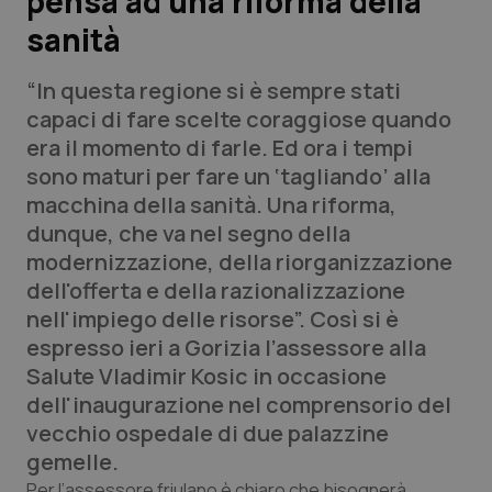
pensa ad una riforma della
sanità
Scienza e Farmaci
“In questa regione si è sempre stati
Studi e Analisi
capaci di fare scelte coraggiose quando
era il momento di farle. Ed ora i tempi
Lettere al direttore
sono maturi per fare un ‘tagliando’ alla
macchina della sanità. Una riforma,
Edizioni Regionali
dunque, che va nel segno della
modernizzazione, della riorganizzazione
QS Pro
dell'offerta e della razionalizzazione
nell'impiego delle risorse”. Così si è
Professionisti Sanitari.AI
espresso ieri a Gorizia l’assessore alla
Salute Vladimir Kosic in occasione
Abruzzo
QS Pro Gold
dell'inaugurazione nel comprensorio del
vecchio ospedale di due palazzine
QS Club
Newsletter
Basilicata
Artrite & artrosi
gemelle.
Per l’assessore friulano è chiaro che bisognerà