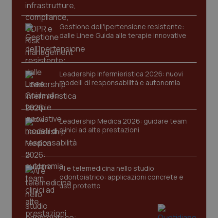
Gestione dell'Ipertensione resistente:
dalle Linee Guida alle terapie innovative
Leadership Infermieristica 2026: nuovi
modelli di responsabilità e autonomia
CookieScriptConsent
5 mesi
CookieScript
settim
www.quotidianosanita.it
Leadership Medica 2026: guidare team
clinici ad alte prestazioni
AI e telemedicina nello studio
odontoiatrico: applicazioni concrete e
uso protetto
tracking-sites-ironfish-
www.quotidianosanita.it
4
tracking-enable
settim