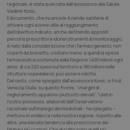
regionale, è stata avanzata dall'assessore alla Salute,
Calabria
Asma & BPCO
Vladimir Kosic.
Il documento, che incarica le Aziende sanitarie di
Campania
Car-T
attivare ogni azione utile al raggiungimento
dell'obiettivo indicato, anche definendo appositi
Emilia-Romagna
Colesterolo & coronaropatie
percorsi prescrittivi e idonei strumenti di monitoraggio,
è nato dalla considerazione che i farmaci generici, non
Friuli Venezia Giulia
Dermatite Atopica
coperti da brevetto, costano meno, e quindi la spesa
farmaceutica sostenuta dalla Regione (400 milioni ogni
Lazio
Diabete & glucometri
anno, di cui 220 spesi sul territorio e 180 milioni nelle
strutture ospedaliere) può essere ridotta.
Liguria
Disturbi dell’umore
Del resto, come spiegato dall’assessore Kosic, in Friuli
Venezia Giulia, su questo fronte, “i margini di
miglioramento appaiono piuttosto elevati”. “I dati in
Lombardia
Dolore
nostro possesso, elaborati dall'Osservatorio
nazionale sull'impiego dei medicinali – ha spiegato –
Marche
Donna & Salute
mettono in evidenza nella nostra regione, rispetto alle
altre, una elevata tendenza alla prescrizione dei
Molise
Epatiti
farmaci più costosi. Che di solito sono quelli più