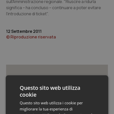
Valle D’Aosta
Oncodermatologia
sull'Amministrazione regionale. "Riuscire a ridurla
significa – ha concluso – continuare a poter evitare
l'introduzione di ticket".
Veneto
Oncoematologia
Oncologia & Nutrizione
12 Settembre 2011
© Riproduzione riservata
Psoriasi & pelle
Quotidiano Cardiologia
Quotidiano Chirurgia
Potrebbe interessarti in
Quotidiano Oncologia
Regioni e Asl
Questo sito web utilizza
Quotidiano Pediatria
cookie
Questo sito web utilizza i cookie per
Regione Lombardia scrive al ministro
Rene & patologie urogenitali
Schillaci: “Gli attuali indicatori non
migliorare la tua esperienza di
fotografano la qualità reale del Ssn”