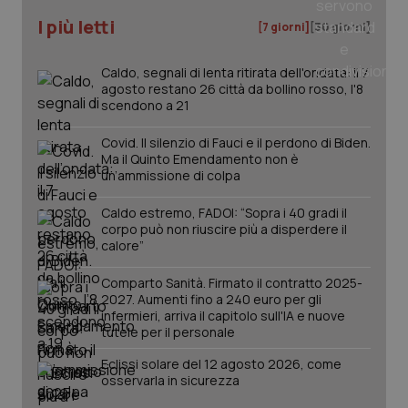
I più letti
[7 giorni]
[30 giorni]
_ga
1 anno
Google LLC
mes
.quotidianosanita.it
Caldo, segnali di lenta ritirata dell'ondata: il 7
agosto restano 26 città da bollino rosso, l'8
scendono a 21
Covid. Il silenzio di Fauci e il perdono di Biden.
Ma il Quinto Emendamento non è
un’ammissione di colpa
Caldo estremo, FADOI: “Sopra i 40 gradi il
corpo può non riuscire più a disperdere il
calore”
Comparto Sanità. Firmato il contratto 2025-
2027. Aumenti fino a 240 euro per gli
infermieri, arriva il capitolo sull'IA e nuove
tutele per il personale
Eclissi solare del 12 agosto 2026, come
osservarla in sicurezza