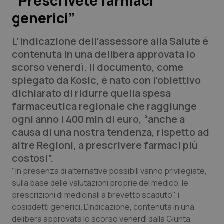
“Prescrivete farmaci
generici”
Scienza e Farmaci
L’indicazione dell’assessore alla Salute è
Studi e Analisi
contenuta in una delibera approvata lo
scorso venerdì. Il documento, come
Lettere al direttore
spiegato da Kosic, è nato con l’obiettivo
dichiarato di ridurre quella spesa
Edizioni Regionali
farmaceutica regionale che raggiunge
ogni anno i 400 mln di euro, “anche a
QS Pro
causa di una nostra tendenza, rispetto ad
altre Regioni, a prescrivere farmaci più
Professionisti Sanitari.AI
costosi”.
"In presenza di alternative possibili vanno privilegiate,
Abruzzo
QS Pro Gold
sulla base delle valutazioni proprie del medico, le
prescrizioni di medicinali a brevetto scaduto", i
QS Club
Newsletter
Basilicata
Artrite & artrosi
cosiddetti generici. L'indicazione, contenuta in una
delibera approvata lo scorso venerdì dalla Giunta