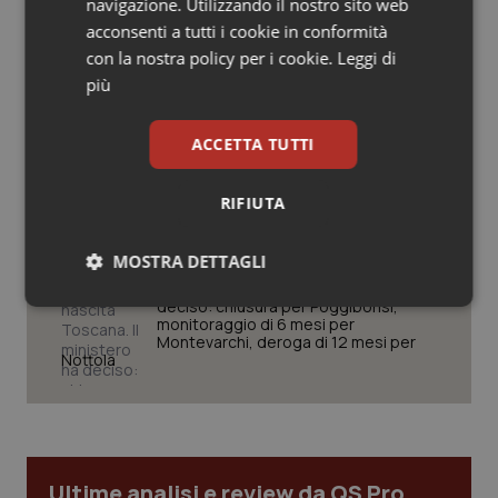
navigazione. Utilizzando il nostro sito web
Salute orale & impianti
acconsenti a tutti i cookie in conformità
con la nostra policy per i cookie.
Leggi di
San Raffaele di Milano. Ispezioni e
criticità riscontrate, stop al
Sangue & coagulazione
più
laboratorio di Embriologia
Tiroide
ACCETTA TUTTI
Lazio, nuove regole per gli studi
medici. Magi (Omceo Roma): “Dopo
Tumore al seno
anni di lavoro, regole più chiare, meno
RIFIUTA
burocrazia e certezza per i
professionisti”
Tumore ovarico
MOSTRA DETTAGLI
Punti nascita Toscana. Il ministero ha
deciso: chiusura per Poggibonsi,
Necessari
Statistici
Marketing
Tumori del Polmone & Testa Collo
monitoraggio di 6 mesi per
Montevarchi, deroga di 12 mesi per
Nottola
Tumori gastrointestinali
Ulcera & Reflusso
Necessari
Statistici
Marketing
Vaccini
Ultime analisi e review da QS Pro