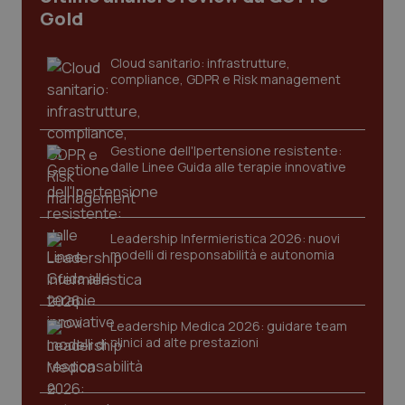
I cookie necessari contribuiscono a rendere fruibile il
Gold
sito web abilitandone funzionalità di base quali la
navigazione sulle pagine e l'accesso alle aree
protette del sito. Il sito web non è in grado di
Cloud sanitario: infrastrutture,
funzionare correttamente senza questi cookie.
compliance, GDPR e Risk management
Nome
Fornitore
/
Dominio
Scaden
VISITOR_PRIVACY_METADATA
5 mesi
YouTube
settim
.youtube.com
Gestione dell'Ipertensione resistente:
dalle Linee Guida alle terapie innovative
Leadership Infermieristica 2026: nuovi
modelli di responsabilità e autonomia
Leadership Medica 2026: guidare team
clinici ad alte prestazioni