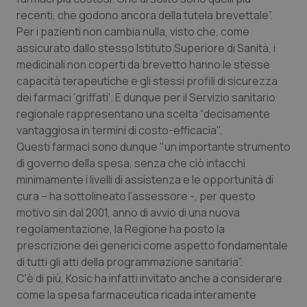
recenti, che godono ancora della tutela brevettale”.
Piemonte
HIV
Per i pazienti non cambia nulla, visto che, come
assicurato dallo stesso Istituto Superiore di Sanità, i
Provincia Autonoma di Bolzano
Infezioni & Febbre
medicinali non coperti da brevetto hanno le stesse
capacità terapeutiche e gli stessi profili di sicurezza
Provincia Autonoma di Trento
Ipertensione & Scompenso
dei farmaci 'griffati'. E dunque per il Servizio sanitario
regionale rappresentano una scelta “decisamente
vantaggiosa in termini di costo-efficacia".
Puglia
Malattie rare
Questi farmaci sono dunque "un importante strumento
di governo della spesa, senza che ciò intacchi
Sardegna
Malattia di Crohn & Rettocolite Ulcerosa
minimamente i livelli di assistenza e le opportunità di
cura – ha sottolineato l’assessore -, per questo
Sicilia
Neuroscienze & patologie neurodegenerative
motivo sin dal 2001, anno di avvio di una nuova
regolamentazione, la Regione ha posto la
Toscana
Obesità
prescrizione dei generici come aspetto fondamentale
di tutti gli atti della programmazione sanitaria”.
Umbria
Oftalmologia
C'è di più, Kosic ha infatti invitato anche a considerare
come la spesa farmaceutica ricada interamente