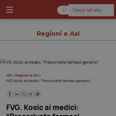
Venerdì 7 Agosto 2026
Regioni e Asl
Regioni e Asl
Cronache
QS
»
Regioni e Asl
»
FVG. Kosic ai medici: “Prescrivete farmaci generici”
Governo e Parlamento
Regioni e Asl
FVG. Kosic ai medici:
Lavoro e Professioni