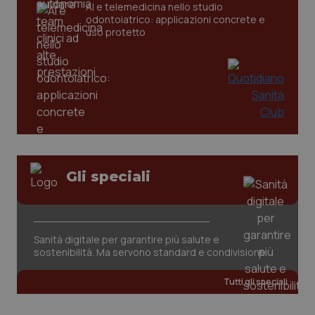
CookieScriptConsent
5 mesi
CookieScript
AI e telemedicina nello studio
settim
www.quotidianosanita.it
odontoiatrico: applicazioni concrete e
uso protetto
Gli speciali
tracking-sites-ironfish-
www.quotidianosanita.it
4
tracking-enable
settim
2 gior
Sanità digitale per garantire più salute e
sostenibilità. Ma servono standard e condivisione
tracking-sites-ironfish-
www.quotidianosanita.it
4
session-id
settim
Tutti gli speciali
2 gior