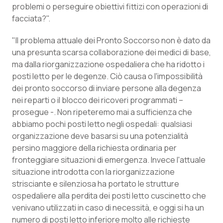
problemi o perseguire obiettivi fittizi con operazioni di
Piemonte
HIV
facciata?".
"Il problema attuale dei Pronto Soccorso non è dato da
Provincia Autonoma di Bolzano
Infezioni & Febbre
una presunta scarsa collaborazione dei medici di base,
ma dalla riorganizzazione ospedaliera che ha ridotto i
Provincia Autonoma di Trento
Ipertensione & Scompenso
posti letto per le degenze. Ciò causa o l'impossibilità
dei pronto soccorso di inviare persone alla degenza
Puglia
Malattie rare
nei reparti o il blocco dei ricoveri programmati –
prosegue -. Non ripeteremo mai a sufficienza che
Sardegna
Malattia di Crohn & Rettocolite Ulcerosa
abbiamo pochi posti letto negli ospedali: qualsiasi
organizzazione deve basarsi su una potenzialità
Sicilia
Neuroscienze & patologie neurodegenerative
persino maggiore della richiesta ordinaria per
fronteggiare situazioni di emergenza. Invece l'attuale
situazione introdotta con la riorganizzazione
Toscana
Obesità
strisciante e silenziosa ha portato le strutture
ospedaliere alla perdita dei posti letto cuscinetto che
Umbria
Oftalmologia
venivano utilizzati in caso di necessità, e oggi si ha un
numero di posti letto inferiore molto alle richieste