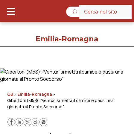
Giovedì 6 Agosto 2026
Emilia-Romagna
Emilia-Romagna
Cronache
QS
»
Emilia-Romagna
»
Gibertoni (M5S): “Venturi si metta il camice e passi una
Governo e Parlamento
giornata al Pronto Soccorso”
Regioni e Asl
Lavoro e Professioni