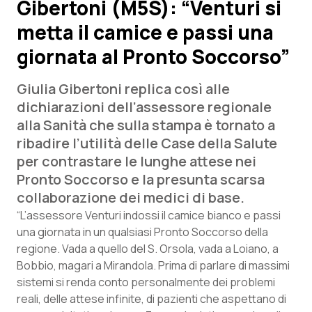
Gibertoni (M5S): “Venturi si
metta il camice e passi una
Scienza e Farmaci
giornata al Pronto Soccorso”
Studi e Analisi
Giulia Gibertoni replica così alle
Lettere al direttore
dichiarazioni dell’assessore regionale
alla Sanità che sulla stampa è tornato a
Edizioni Regionali
ribadire l’utilità delle Case della Salute
per contrastare le lunghe attese nei
QS Pro
Pronto Soccorso e la presunta scarsa
collaborazione dei medici di base.
Professionisti Sanitari.AI
“L’assessore Venturi indossi il camice bianco e passi
una giornata in un qualsiasi Pronto Soccorso della
regione. Vada a quello del S. Orsola, vada a Loiano, a
Abruzzo
QS Pro Gold
Bobbio, magari a Mirandola. Prima di parlare di massimi
QS Club
Newsletter
sistemi si renda conto personalmente dei problemi
Basilicata
Artrite & artrosi
reali, delle attese infinite, di pazienti che aspettano di