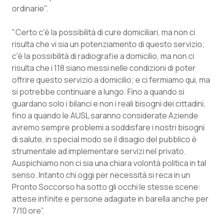
Valle D’Aosta
Oncodermatologia
ordinarie".
Veneto
Oncoematologia
"Certo c'è la possibilità di cure domiciliari, ma non ci
risulta che vi sia un potenziamento di questo servizio;
Oncologia & Nutrizione
c'è la possibilità di radiografie a domicilio, ma non ci
risulta che i 118 siano messi nelle condizioni di poter
Psoriasi & pelle
offrire questo servizio a domicilio; e ci fermiamo qui, ma
si potrebbe continuare a lungo. Fino a quando si
guardano solo i bilanci e non i reali bisogni dei cittadini,
Quotidiano Cardiologia
fino a quando le AUSL saranno considerate Aziende
avremo sempre problemi a soddisfare i nostri bisogni
Quotidiano Chirurgia
di salute, in special modo se il disagio del pubblico è
strumentale ad implementare servizi nel privato.
Quotidiano Oncologia
Auspichiamo non ci sia una chiara volontà politica in tal
senso. Intanto chi oggi per necessità si reca in un
Quotidiano Pediatria
Pronto Soccorso ha sotto gli occhi le stesse scene:
attese infinite e persone adagiate in barella anche per
Rene & patologie urogenitali
7/10 ore”.