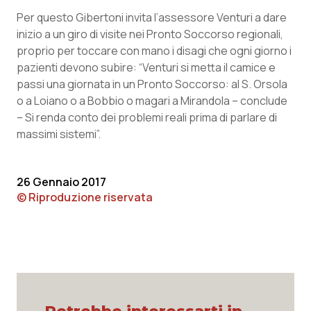
Salute orale & impianti
Per questo Gibertoni invita l’assessore Venturi a dare
inizio a un giro di visite nei Pronto Soccorso regionali,
proprio per toccare con mano i disagi che ogni giorno i
Sangue & coagulazione
pazienti devono subire: “Venturi si metta il camice e
passi una giornata in un Pronto Soccorso: al S. Orsola
Tiroide
o a Loiano o a Bobbio o magari a Mirandola – conclude
– Si renda conto dei problemi reali prima di parlare di
Tumore al seno
massimi sistemi”.
Tumore ovarico
26 Gennaio 2017
Tumori del Polmone & Testa Collo
© Riproduzione riservata
Tumori gastrointestinali
Ulcera & Reflusso
Vaccini