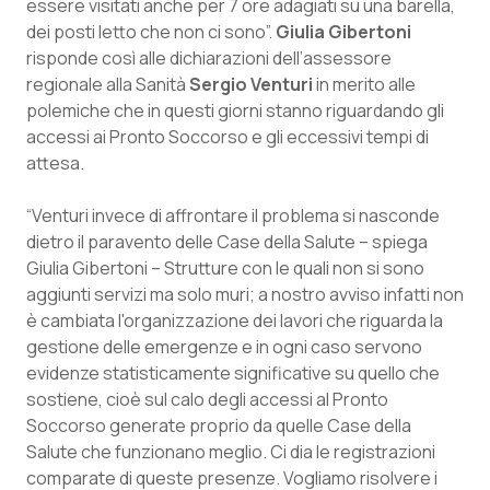
essere visitati anche per 7 ore adagiati su una barella,
Calabria
Asma & BPCO
dei posti letto che non ci sono”.
Giulia Gibertoni
risponde così alle dichiarazioni dell’assessore
Campania
Car-T
regionale alla Sanità
Sergio Venturi
in merito alle
polemiche che in questi giorni stanno riguardando gli
Emilia-Romagna
Colesterolo & coronaropatie
accessi ai Pronto Soccorso e gli eccessivi tempi di
attesa.
Friuli Venezia Giulia
Dermatite Atopica
“Venturi invece di affrontare il problema si nasconde
dietro il paravento delle Case della Salute – spiega
Lazio
Diabete & glucometri
Giulia Gibertoni – Strutture con le quali non si sono
aggiunti servizi ma solo muri; a nostro avviso infatti non
Liguria
Disturbi dell’umore
è cambiata l'organizzazione dei lavori che riguarda la
gestione delle emergenze e in ogni caso servono
Lombardia
Dolore
evidenze statisticamente significative su quello che
sostiene, cioè sul calo degli accessi al Pronto
Marche
Donna & Salute
Soccorso generate proprio da quelle Case della
Salute che funzionano meglio. Ci dia le registrazioni
Molise
Epatiti
comparate di queste presenze. Vogliamo risolvere i