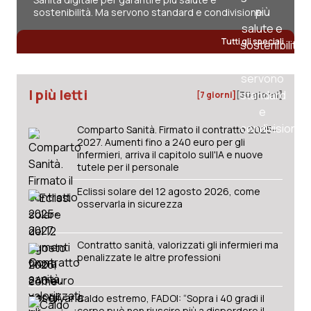
sostenibilità. Ma servono standard e condivisione
Tutti gli speciali
I più letti
[7 giorni]
[30 giorni]
Comparto Sanità. Firmato il contratto 2025-
2027. Aumenti fino a 240 euro per gli
infermieri, arriva il capitolo sull'IA e nuove
tutele per il personale
Eclissi solare del 12 agosto 2026, come
osservarla in sicurezza
Contratto sanità, valorizzati gli infermieri ma
penalizzate le altre professioni
Caldo estremo, FADOI: “Sopra i 40 gradi il
corpo può non riuscire più a disperdere il