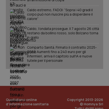
www.quotidianosanita.it
Caldo estremo, FADOI: “Sopra i 40 gradi il
corpo può non riuscire più a disperdere il
calore”
Caldo, l’ondata prosegue. Il 7 agosto 26 città
restano da bollino rosso, solo Bolzano torna
in giallo
Comparto Sanità. Firmato il contratto 2025-
2027. Aumenti fino a 240 euro per gli
infermieri, arriva il capitolo sull'IA e nuove
tutele per il personale
_ga_KM60CM4NPH
.quotidianosanita.it
1 anno
mes
Quotidiano online
Copyright 2013-2026
d'informazione sanitaria
© Homnya Srl
Tutti i diritti sono