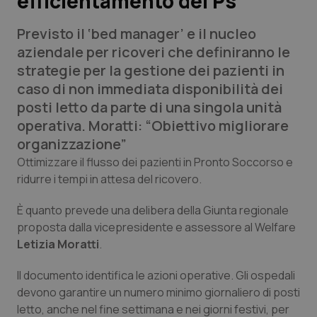
efficientamento dei Ps
Previsto il ‘bed manager’ e il nucleo
Scienza e Farmaci
aziendale per ricoveri che definiranno le
strategie per la gestione dei pazienti in
Studi e Analisi
caso di non immediata disponibilità dei
posti letto da parte di una singola unità
Lettere al direttore
operativa. Moratti: “Obiettivo migliorare
organizzazione”
Edizioni Regionali
Ottimizzare il flusso dei pazienti in Pronto Soccorso e
ridurre i tempi in attesa del ricovero.
QS Pro
È quanto prevede una delibera della Giunta regionale
Professionisti Sanitari.AI
proposta dalla vicepresidente e assessore al Welfare
Letizia Moratti
.
Abruzzo
QS Pro Gold
Il documento identifica le azioni operative. Gli ospedali
QS Club
Newsletter
Basilicata
Artrite & artrosi
devono garantire un numero minimo giornaliero di posti
letto, anche nel fine settimana e nei giorni festivi, per