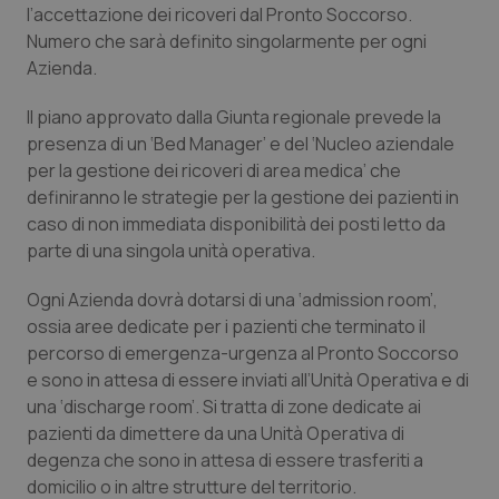
l’accettazione dei ricoveri dal Pronto Soccorso.
Calabria
Asma & BPCO
Numero che sarà definito singolarmente per ogni
Azienda.
Campania
Car-T
Il piano approvato dalla Giunta regionale prevede la
Emilia-Romagna
Colesterolo & coronaropatie
presenza di un ‘Bed Manager’ e del ‘Nucleo aziendale
per la gestione dei ricoveri di area medica’ che
Friuli Venezia Giulia
Dermatite Atopica
definiranno le strategie per la gestione dei pazienti in
caso di non immediata disponibilità dei posti letto da
Lazio
Diabete & glucometri
parte di una singola unità operativa.
Ogni Azienda dovrà dotarsi di una ‘admission room’,
Liguria
Disturbi dell’umore
ossia aree dedicate per i pazienti che terminato il
percorso di emergenza-urgenza al Pronto Soccorso
Lombardia
Dolore
e sono in attesa di essere inviati all’Unità Operativa e di
una ‘discharge room’. Si tratta di zone dedicate ai
Marche
Donna & Salute
pazienti da dimettere da una Unità Operativa di
degenza che sono in attesa di essere trasferiti a
Molise
Epatiti
domicilio o in altre strutture del territorio.