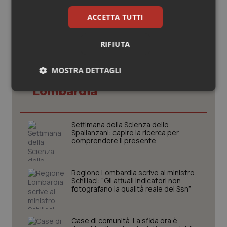
ACCETTA TUTTI
RIFIUTA
MOSTRA DETTAGLI
Potrebbe interessarti in
Lombardia
Necessari
Statistici
Marketing
Settimana della Scienza dello
Spallanzani: capire la ricerca per
comprendere il presente
Necessari
Statistici
Marketing
Regione Lombardia scrive al ministro
Schillaci: “Gli attuali indicatori non
I cookie necessari contribuiscono a rendere fruibile il
fotografano la qualità reale del Ssn”
sito web abilitandone funzionalità di base quali la
navigazione sulle pagine e l'accesso alle aree
protette del sito. Il sito web non è in grado di
funzionare correttamente senza questi cookie.
Case di comunità. La sfida ora è