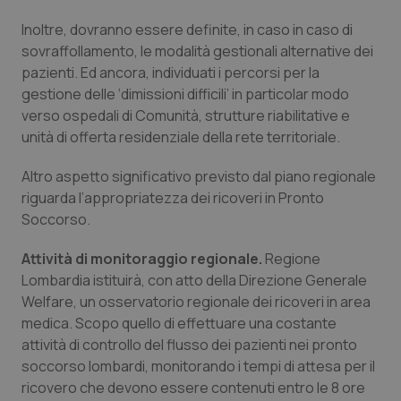
Inoltre, dovranno essere definite, in caso in caso di
Piemonte
HIV
sovraffollamento, le modalità gestionali alternative dei
pazienti. Ed ancora, individuati i percorsi per la
Provincia Autonoma di Bolzano
Infezioni & Febbre
gestione delle ‘dimissioni difficili’ in particolar modo
verso ospedali di Comunità, strutture riabilitative e
Provincia Autonoma di Trento
Ipertensione & Scompenso
unità di offerta residenziale della rete territoriale.
Puglia
Malattie rare
Altro aspetto significativo previsto dal piano regionale
riguarda l’appropriatezza dei ricoveri in Pronto
Sardegna
Malattia di Crohn & Rettocolite Ulcerosa
Soccorso.
Attività di monitoraggio regionale.
Regione
Sicilia
Neuroscienze & patologie neurodegenerative
Lombardia istituirà, con atto della Direzione Generale
Welfare, un osservatorio regionale dei ricoveri in area
Toscana
Obesità
medica. Scopo quello di effettuare una costante
attività di controllo del flusso dei pazienti nei pronto
Umbria
Oftalmologia
soccorso lombardi, monitorando i tempi di attesa per il
ricovero che devono essere contenuti entro le 8 ore