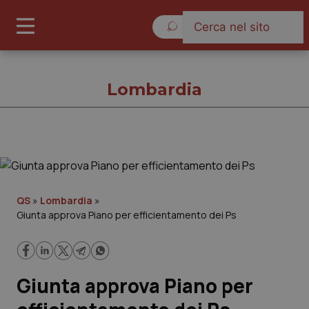
Domenica 9 Agosto 2026
Lombardia
Lombardia
Cronache
QS
»
Lombardia
»
Giunta approva Piano per efficientamento dei Ps
Governo e Parlamento
Regioni e Asl
Giunta approva Piano per
Lavoro e Professioni