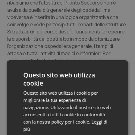
ribadiamo che l’attività dei Pronto Soccorso non è
Salute orale & impianti
avulsa da quella più generale degli ospedali, ma
viceversa è inserita in una logica organizzativa che
Sangue & coagulazione
coinvolge e vede partecipi tutti i reparti delle strutture.
Si tratta di un percorso dove è fondamentale reperire
Tiroide
la disponibilità dei posti letto in modo da ottimizzare
l’organizzazione ospedaliera generale, i tempi di
attesa e tutta l’attività di medici e infermieri. Per
Tumore al seno
arrivare agli obiettivi che ci siamo prefissati
introdurremo anche azioni operative innovative, e
Tumore ovarico
Questo sito web utilizza
nuove ‘figure’ come il Bed manager e il nucleo
cookie
aziendale che si dedicheranno alla gestione dei
Tumori del Polmone & Testa Collo
ricoveri di area medica”.
Questo sito web utilizza i cookie per
migliorare la tua esperienza di
Tumori gastrointestinali
navigazione. Utilizzando il nostro sito web
acconsenti a tutti i cookie in conformità
Ulcera & Reflusso
con la nostra policy per i cookie.
Leggi di
06 Settembre 2022
più
© Riproduzione riservata
Vaccini