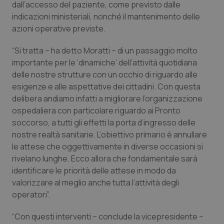
Valle D’Aosta
Oncodermatologia
dall’accesso del paziente, come previsto dalle
indicazioni ministeriali, nonché il mantenimento delle
Veneto
Oncoematologia
azioni operative previste.
“Si tratta – ha detto Moratti – di un passaggio molto
Oncologia & Nutrizione
importante per le ‘dinamiche’ dell’attività quotidiana
delle nostre strutture con un occhio di riguardo alle
Psoriasi & pelle
esigenze e alle aspettative dei cittadini. Con questa
delibera andiamo infatti a migliorare l’organizzazione
Quotidiano Cardiologia
ospedaliera con particolare riguardo ai Pronto
soccorso, a tutti gli effetti la porta d’ingresso delle
Quotidiano Chirurgia
nostre realtà sanitarie. L’obiettivo primario è annullare
le attese che oggettivamente in diverse occasioni si
Quotidiano Oncologia
rivelano lunghe. Ecco allora che fondamentale sarà
identificare le priorità delle attese in modo da
valorizzare al meglio anche tutta l’attività degli
Quotidiano Pediatria
operatori”.
Rene & patologie urogenitali
“Con questi interventi – conclude la vicepresidente –