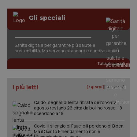
Gli speciali
Sanità digitale per garantire più salute e
sostenibilità. Ma servono standard e condivisione
Tutti gli speciali
I più letti
[7 giorni]
[30 giorni]
Caldo, segnali di lenta ritirata dell'ondata: il 7
agosto restano 26 città da bollino rosso, l'8
scendono a 19
Covid. Il silenzio di Fauci e il perdono di Biden.
Ma il Quinto Emendamento non è
PHPSESSID
Sessio
un’ammissione di colpa
PHP.net