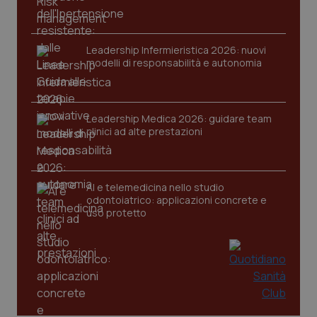
Leadership Infermieristica 2026: nuovi
modelli di responsabilità e autonomia
tracking-sites-ironfish-
www.quotidianosanita.it
4
Leadership Medica 2026: guidare team
tracking-enable
settim
clinici ad alte prestazioni
2 gior
AI e telemedicina nello studio
tracking-sites-ironfish-
www.quotidianosanita.it
4
odontoiatrico: applicazioni concrete e
session-id
settim
uso protetto
2 gior
_ga
1 anno
Google LLC
mes
.quotidianosanita.it