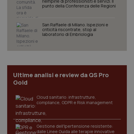
riempirle di professionisti e servizi. Il
Nome
Fornitore
/
Dominio
Scaden
punto della Conferenza delle Regioni
VISITOR_PRIVACY_METADATA
5 mesi
YouTube
settim
.youtube.com
San Raffaele di Milano. Ispezioni e
criticità riscontrate, stop al
laboratorio di Embriologia
Ultime analisi e review da QS Pro
Gold
Cloud sanitario: infrastrutture,
compliance, GDPR e Risk management
CookieScriptConsent
5 mesi
CookieScript
settim
www.quotidianosanita.it
Gestione dell'Ipertensione resistente:
dalle Linee Guida alle terapie innovative