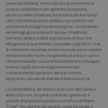
Generale Welfare), hanno attivato prontamente le
Piemonte
HIV
proprie competenze per garantire la massima
sicurezza della cittadinanza e la tutela dei due turisti.
L’Ats Città Metropolitana di Milano ha condotto con
Provincia Autonoma di Bolzano
Infezioni & Febbre
precisione le indagini epidemiologiche, ricostruendo
nei dettagli gli spostamenti dei due cittadini dal
Provincia Autonoma di Trento
Ipertensione & Scompenso
momento della possibile esposizione al virus fino
all’ingresso in quarantena. L’ospedale Luigi Sacco, hub
Puglia
Malattie rare
di riferimento nazionale e internazionale per le malattie
infettive ad alto rischio, ha garantito la presa in carico
Sardegna
Malattia di Crohn & Rettocolite Ulcerosa
clinica immediata: i suoi professionisti hanno eseguito
in tempi rapidi i test virologici e monitorato
Sicilia
Neuroscienze & patologie neurodegenerative
costantemente i parametri dei due contatti,
applicando i più elevati standard di biosicurezza.
Toscana
Obesità
La Sanità Militare, da sempre al servizio del Paese e
delle istituzioni, ha quindi contribuito gestendo il
Umbria
Oftalmologia
periodo di quarantena presso la struttura di Milano
(COM), fino alla fine del periodo osservazionale. Il