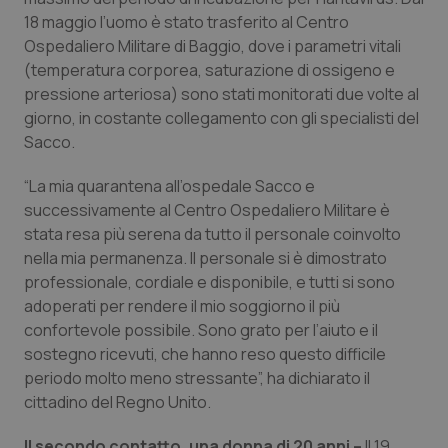
18 maggio l’uomo è stato trasferito al Centro
Salute orale & impianti
Ospedaliero Militare di Baggio, dove i parametri vitali
(temperatura corporea, saturazione di ossigeno e
Sangue & coagulazione
pressione arteriosa) sono stati monitorati due volte al
giorno, in costante collegamento con gli specialisti del
Tiroide
Sacco.
Tumore al seno
“La mia quarantena all’ospedale Sacco e
successivamente al Centro Ospedaliero Militare è
Tumore ovarico
stata resa più serena da tutto il personale coinvolto
nella mia permanenza. Il personale si è dimostrato
professionale, cordiale e disponibile, e tutti si sono
Tumori del Polmone & Testa Collo
adoperati per rendere il mio soggiorno il più
confortevole possibile. Sono grato per l’aiuto e il
Tumori gastrointestinali
sostegno ricevuti, che hanno reso questo difficile
periodo molto meno stressante”, ha dichiarato il
Ulcera & Reflusso
cittadino del Regno Unito.
Vaccini
Il secondo contatto, una donna di 20 anni –
Il 19