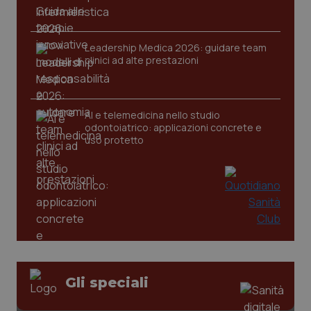
Leadership Medica 2026: guidare team
clinici ad alte prestazioni
AI e telemedicina nello studio
odontoiatrico: applicazioni concrete e
uso protetto
PHPSESSID
Sessio
PHP.net
Gli speciali
www.quotidianosanita.it