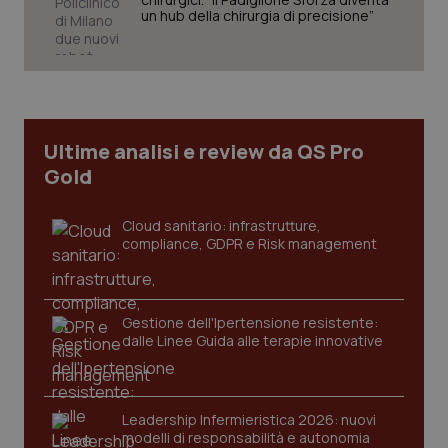
un hub della chirurgia di precisione”
tracking-sites-ironfish-
www.quotidianosanita.it
4
tracking-enable
settim
2 gior
Ultime analisi e review da QS Pro
Gold
Cloud sanitario: infrastrutture,
tracking-sites-ironfish-
www.quotidianosanita.it
4
session-id
settim
compliance, GDPR e Risk management
2 gior
Gestione dell'Ipertensione resistente:
_ga
dalle Linee Guida alle terapie innovative
1 anno
Google LLC
mes
.quotidianosanita.it
Leadership Infermieristica 2026: nuovi
modelli di responsabilità e autonomia