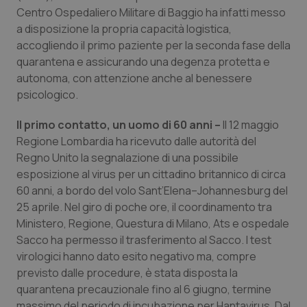
Valle D’Aosta
Oncodermatologia
Centro Ospedaliero Militare di Baggio ha infatti messo
a disposizione la propria capacità logistica,
Veneto
Oncoematologia
accogliendo il primo paziente per la seconda fase della
quarantena e assicurando una degenza protetta e
Oncologia & Nutrizione
autonoma, con attenzione anche al benessere
psicologico.
Psoriasi & pelle
Il primo contatto, un uomo di 60 anni –
Il 12 maggio
Regione Lombardia ha ricevuto dalle autorità del
Quotidiano Cardiologia
Regno Unito la segnalazione di una possibile
esposizione al virus per un cittadino britannico di circa
Quotidiano Chirurgia
60 anni, a bordo del volo Sant’Elena–Johannesburg del
25 aprile. Nel giro di poche ore, il coordinamento tra
Quotidiano Oncologia
Ministero, Regione, Questura di Milano, Ats e ospedale
Sacco ha permesso il trasferimento al Sacco. I test
Quotidiano Pediatria
virologici hanno dato esito negativo ma, compre
previsto dalle procedure, è stata disposta la
Rene & patologie urogenitali
quarantena precauzionale fino al 6 giugno, termine
massimo del periodo di incubazione per Hantavirus. Dal