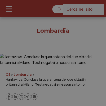
Venerdì 7 Agosto 2026
Lombardia
Lombardia
Cronache
QS
»
Lombardia
»
Hantavirus. Conclusa la quarantena dei due cittadini
Governo e Parlamento
britannici a Milano. Test negativi e nessun sintomo
Regioni e Asl
Lavoro e Professioni