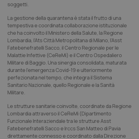
soggetti.
Calabria
Asma & BPCO
La gestione della quarantena è stata il frutto di una
Campania
Car-T
tempestiva e coordinata collaborazione istituzionale
che ha coinvolto il Ministero della Salute, la Regione
Emilia-Romagna
Colesterolo & coronaropatie
Lombardia, l’Ats Città Metropolitana di Milano, l’Asst
Fatebenefratelli Sacco, il Centro Regionale per le
Friuli Venezia Giulia
Dermatite Atopica
Malattie Infettive (CeReMi) e il Centro Ospedaliero
Militare di Baggio. Una sinergia consolidata, maturata
Lazio
Diabete & glucometri
durante l’emergenza Covid-19 e ulteriormente
perfezionata nel tempo, che integra il Sistema
Sanitario Nazionale, quello Regionale e la Sanità
Liguria
Disturbi dell’umore
Militare.
Lombardia
Dolore
Le strutture sanitarie coinvolte, coordinate da Regione
Lombardia attraverso il CeReMi (Dipartimento
Marche
Donna & Salute
Funzionale Interaziendale tra le strutture Asst
Fatebenefratelli Sacco e Irccs San Matteo di Pavia
Molise
Epatiti
direttamente connesso e coordinato dalla Direzione