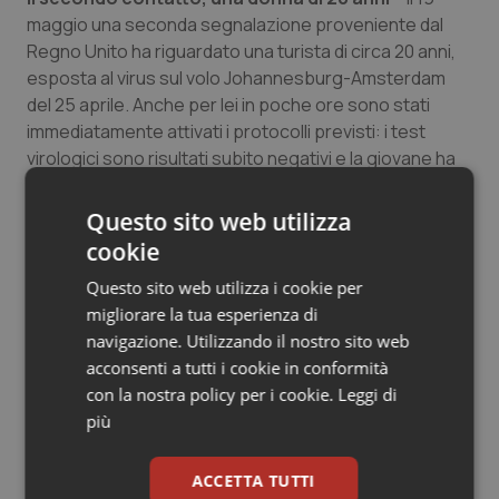
maggio una seconda segnalazione proveniente dal
Regno Unito ha riguardato una turista di circa 20 anni,
esposta al virus sul volo Johannesburg-Amsterdam
del 25 aprile. Anche per lei in poche ore sono stati
immediatamente attivati i protocolli previsti: i test
virologici sono risultati subito negativi e la giovane ha
trascorso l’intero periodo di osservazione sanitaria
all’ospedale Sacco, fino al 7 giugno.
Questo sito web utilizza
cookie
A conclusione delle operazioni, l’assessore al Welfare
di Regione Lombardia,
Guido Bertolaso
, ha espresso
Questo sito web utilizza i cookie per
soddisfazione per l’efficacia della risposta del sistema
migliorare la tua esperienza di
sanitario. “L’esito positivo di questa vicenda, conclusasi
navigazione. Utilizzando il nostro sito web
con la negatività al virus e il ritorno alla normalità dei
acconsenti a tutti i cookie in conformità
due cittadini britannici – ha detto – dimostra la reattività
con la nostra policy per i cookie.
Leggi di
del nostro sistema sanitario. Voglio ringraziare
più
sinceramente tutti gli attori coinvolti: i professionisti di
Regione Lombardia, del Sacco e dell’Ats, il Ministero
ACCETTA TUTTI