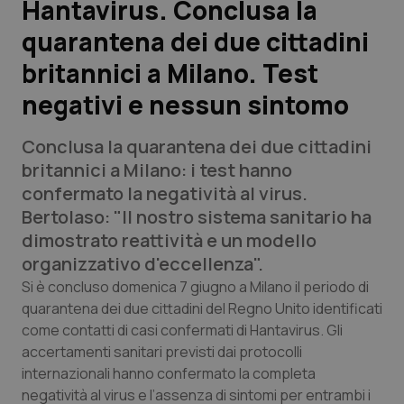
Hantavirus. Conclusa la
quarantena dei due cittadini
Scienza e Farmaci
britannici a Milano. Test
Studi e Analisi
negativi e nessun sintomo
Lettere al direttore
Conclusa la quarantena dei due cittadini
britannici a Milano: i test hanno
Edizioni Regionali
confermato la negatività al virus.
Bertolaso: "Il nostro sistema sanitario ha
QS Pro
dimostrato reattività e un modello
organizzativo d'eccellenza".
Professionisti Sanitari.AI
Si è concluso domenica 7 giugno a Milano il periodo di
quarantena dei due cittadini del Regno Unito identificati
Abruzzo
QS Pro Gold
come contatti di casi confermati di Hantavirus. Gli
accertamenti sanitari previsti dai protocolli
QS Club
Newsletter
Basilicata
Artrite & artrosi
internazionali hanno confermato la completa
negatività al virus e l’assenza di sintomi per entrambi i