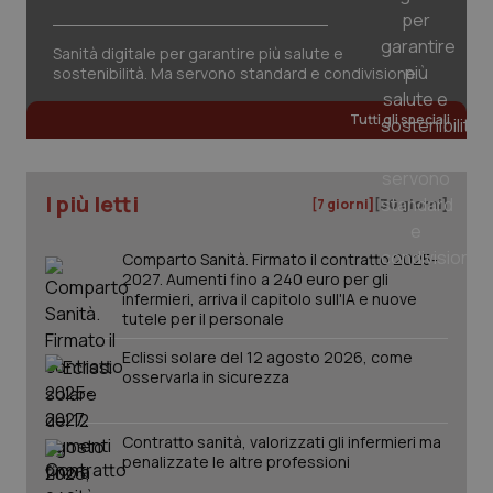
Sanità digitale per garantire più salute e
sostenibilità. Ma servono standard e condivisione
Tutti gli speciali
I più letti
[7 giorni]
[30 giorni]
Comparto Sanità. Firmato il contratto 2025-
2027. Aumenti fino a 240 euro per gli
infermieri, arriva il capitolo sull'IA e nuove
tutele per il personale
_ga_KM60CM4NPH
.quotidianosanita.it
1 anno
Eclissi solare del 12 agosto 2026, come
mes
osservarla in sicurezza
Contratto sanità, valorizzati gli infermieri ma
penalizzate le altre professioni