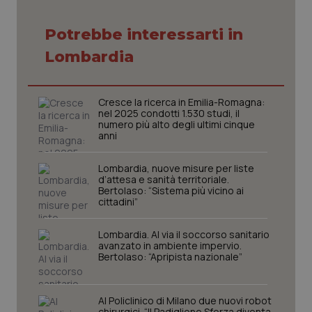
Potrebbe interessarti in
Lombardia
Cresce la ricerca in Emilia-Romagna:
nel 2025 condotti 1.530 studi, il
numero più alto degli ultimi cinque
anni
Lombardia, nuove misure per liste
d’attesa e sanità territoriale.
Bertolaso: “Sistema più vicino ai
cittadini”
CookieScriptConsent
5 mesi
CookieScript
settim
www.quotidianosanita.it
Lombardia. Al via il soccorso sanitario
avanzato in ambiente impervio.
Bertolaso: “Apripista nazionale”
Al Policlinico di Milano due nuovi robot
chirurgici. “Il Padiglione Sforza diventa