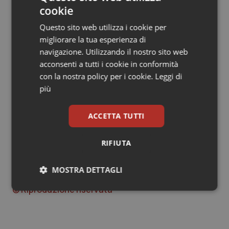
cookie
Per una maggiore diffusione della rimodulazione del
Questo sito web utilizza i cookie per
programma di screening sarà realizzata
una
migliorare la tua esperienza di
campagna informativa rivolta sia alle donne
navigazione. Utilizzando il nostro sito web
interessate che agli operatori sanitari
. Inoltre, la
acconsenti a tutti i cookie in conformità
Regione conferma l’offerta gratuita della vaccinazione
con la nostra policy per i cookie.
Leggi di
anti-HPV alle ragazze di 25 anni, non vaccinate in
più
precedenza, in occasione della prima chiamata per lo
screening del tumore del collo dell’utero e prosegue
ACCETTA TUTTI
l’offerta della vaccinazione anti-HPV alle donne che
abbiano subito recenti trattamenti per lesioni HPV
correlate.
RIFIUTA
MOSTRA DETTAGLI
10 Novembre 2022
© Riproduzione riservata
Necessari
Statistici
Marketing