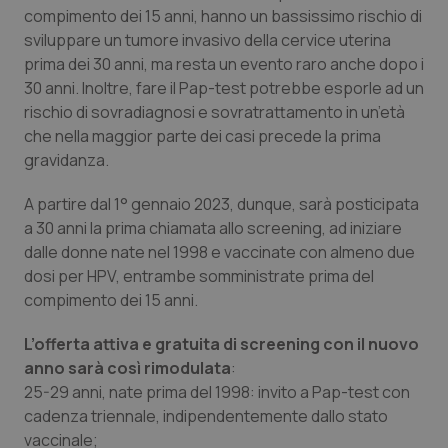
compimento dei 15 anni, hanno un bassissimo rischio di
Piemonte
HIV
sviluppare un tumore invasivo della cervice uterina
prima dei 30 anni, ma resta un evento raro anche dopo i
Provincia Autonoma di Bolzano
Infezioni & Febbre
30 anni. Inoltre, fare il Pap-test potrebbe esporle ad un
rischio di sovradiagnosi e sovratrattamento in un’età
che nella maggior parte dei casi precede la prima
Provincia Autonoma di Trento
Ipertensione & Scompenso
gravidanza.
Puglia
Malattie rare
A partire dal 1° gennaio 2023, dunque, sarà posticipata
a 30 anni la prima chiamata allo screening, ad iniziare
Sardegna
Malattia di Crohn & Rettocolite Ulcerosa
dalle donne nate nel 1998 e vaccinate con almeno due
dosi per HPV, entrambe somministrate prima del
Sicilia
Neuroscienze & patologie neurodegenerative
compimento dei 15 anni.
L’offerta attiva e gratuita di screening con il nuovo
Toscana
Obesità
anno sarà così rimodulata
:
25-29 anni, nate prima del 1998: invito a Pap-test con
Umbria
Oftalmologia
cadenza triennale, indipendentemente dallo stato
vaccinale;