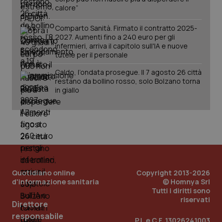
calore”
Comparto Sanità. Firmato il contratto 2025-
2027. Aumenti fino a 240 euro per gli
infermieri, arriva il capitolo sull'IA e nuove
_ga_KM60CM4NPH
.quotidianosanita.it
1 anno
tutele per il personale
mes
Caldo, l’ondata prosegue. Il 7 agosto 26 città
restano da bollino rosso, solo Bolzano torna
in giallo
Fornitore
/
Nome
Scadenza
Descrizion
Dominio
Nome
Fornitore
/
Dominio
Scadenza
Des
_ga_0VMQEQKQ1N
.quotidianosanita.it
1 anno 1
Questo
Quotidiano online
Copyright 2013-2026
mese
cookie
VISITOR_INFO1_LIVE
5 mesi 4
Que
Google LLC
d'informazione sanitaria
© Homnya Srl
viene
settimane
imp
.youtube.com
Tutti i diritti sono
utilizzato
You
riservati
da Google
ten
Direttore
Analytics
pre
per
del
responsabile
P.I. e C.F. 13026241003
mantener
vid