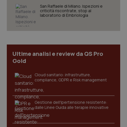
San Raffaele di Milano. Ispezioni e
criticità riscontrate, stop al
laboratorio di Embriologia
CookieScriptConsent
5 mesi
CookieScript
settim
www.quotidianosanita.it
Ultime analisi e review da QS Pro
Gold
Cloud sanitario: infrastrutture,
compliance, GDPR e Risk management
tracking-sites-ironfish-
www.quotidianosanita.it
4
Gestione dell'Ipertensione resistente:
tracking-enable
settim
dalle Linee Guida alle terapie innovative
2 gior