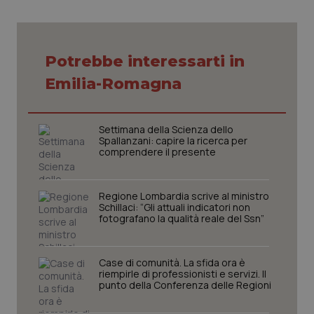
Necessari
Statistici
Marketing
Potrebbe interessarti in
I cookie necessari contribuiscono a rendere fruibile il
Emilia-Romagna
sito web abilitandone funzionalità di base quali la
navigazione sulle pagine e l'accesso alle aree
protette del sito. Il sito web non è in grado di
funzionare correttamente senza questi cookie.
Settimana della Scienza dello
Nome
Spallanzani: capire la ricerca per
Fornitore
/
Dominio
Scaden
comprendere il presente
VISITOR_PRIVACY_METADATA
5 mesi
YouTube
settim
.youtube.com
Regione Lombardia scrive al ministro
Schillaci: “Gli attuali indicatori non
fotografano la qualità reale del Ssn”
Case di comunità. La sfida ora è
riempirle di professionisti e servizi. Il
punto della Conferenza delle Regioni