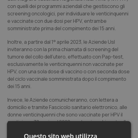
con quelli dei programmi aziendali che gestiscono gli
Salute orale & impianti
screening oncologici, per individuare le venticinquenni
e vaccinate con due dosi per HPV, entrambe
Sangue & coagulazione
somministrate prima del compimento dei 15 anni.
Tiroide
Inoltre, a partire dal 1° aprile 2023, le Aziende Usl
inviteranno con la prima chiamata di screening del
Tumore al seno
tumore del collo dell’utero, effettuato con Pap-test,
esclusivamente le venticinquenni non vaccinate per
Tumore ovarico
HPV, con una sola dose di vaccino o con seconda dose
del ciclo vaccinale somministrata dopo il compimento
dei 15 anni.
Tumori del Polmone & Testa Collo
Invece, le Aziende comunicheranno, con lettera a
Tumori gastrointestinali
domicilio e tramite Fascicolo sanitario elettronico, alle
donne venticinquenni che sono vaccinate per HPV il
Ulcera & Reflusso
posticipo a 30 anni, nel 2028, per la prima chiamata allo
screening della cervice, che verrà effettuata con invito
Vaccini
Questo sito web utilizza
a test HPV.