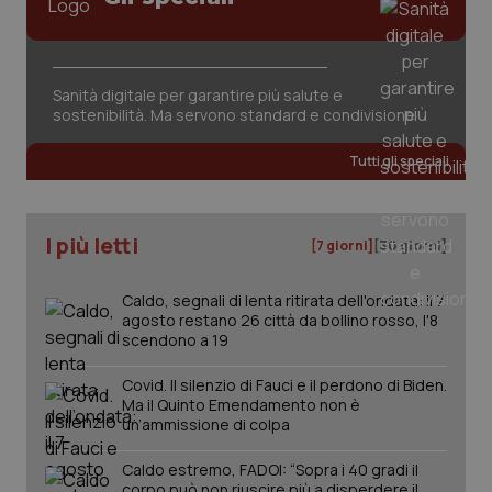
Sanità digitale per garantire più salute e
sostenibilità. Ma servono standard e condivisione
Tutti gli speciali
PHPSESSID
Sessio
PHP.net
www.quotidianosanita.it
I più letti
[7 giorni]
[30 giorni]
Caldo, segnali di lenta ritirata dell'ondata: il 7
agosto restano 26 città da bollino rosso, l'8
scendono a 19
Covid. Il silenzio di Fauci e il perdono di Biden.
Ma il Quinto Emendamento non è
un’ammissione di colpa
Caldo estremo, FADOI: “Sopra i 40 gradi il
corpo può non riuscire più a disperdere il