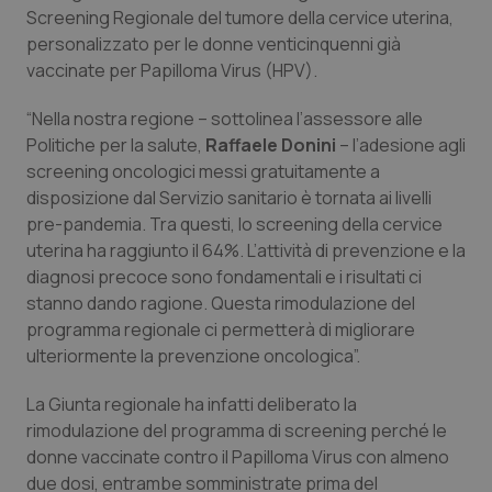
Calabria
Asma & BPCO
Screening Regionale del tumore della cervice uterina,
personalizzato per le donne venticinquenni già
vaccinate per Papilloma Virus (HPV).
Campania
Car-T
“Nella nostra regione – sottolinea l’assessore alle
Emilia-Romagna
Colesterolo & coronaropatie
Politiche per la salute,
Raffaele Donini
– l’adesione agli
screening oncologici messi gratuitamente a
Friuli Venezia Giulia
Dermatite Atopica
disposizione dal Servizio sanitario è tornata ai livelli
pre-pandemia. Tra questi, lo screening della cervice
Lazio
Diabete & glucometri
uterina ha raggiunto il 64%. L’attività di prevenzione e la
diagnosi precoce sono fondamentali e i risultati ci
Liguria
Disturbi dell’umore
stanno dando ragione. Questa rimodulazione del
programma regionale ci permetterà di migliorare
ulteriormente la prevenzione oncologica”.
Lombardia
Dolore
La Giunta regionale ha infatti deliberato la
Marche
Donna & Salute
rimodulazione del programma di screening perché le
donne vaccinate contro il Papilloma Virus con almeno
Molise
Epatiti
due dosi, entrambe somministrate prima del