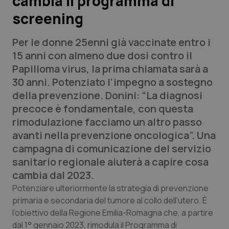
cambia il programma di
screening
Scienza e Farmaci
Per le donne 25enni già vaccinate entro i
Studi e Analisi
15 anni con almeno due dosi contro il
Papilloma virus, la prima chiamata sarà a
Lettere al direttore
30 anni. Potenziato l’impegno a sostegno
della prevenzione. Donini: “La diagnosi
Edizioni Regionali
precoce è fondamentale, con questa
rimodulazione facciamo un altro passo
QS Pro
avanti nella prevenzione oncologica”. Una
campagna di comunicazione del servizio
Professionisti Sanitari.AI
sanitario regionale aiuterà a capire cosa
cambia dal 2023.
Abruzzo
QS Pro Gold
Potenziare ulteriormente la strategia di prevenzione
primaria e secondaria del tumore al collo dell’utero. È
QS Club
Newsletter
Basilicata
Artrite & artrosi
l’obiettivo della Regione Emilia-Romagna che, a partire
dal 1° gennaio 2023, rimodula il Programma di