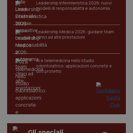
Leadership Infermieristica 2026: nuovi
tracking-sites-ironfish-
www.quotidianosanita.it
4
modelli di responsabilità e autonomia
session-id
settim
2 gior
Leadership Medica 2026: guidare team
clinici ad alte prestazioni
_ga
1 anno
Google LLC
mes
.quotidianosanita.it
AI e telemedicina nello studio
odontoiatrico: applicazioni concrete e
uso protetto
Gli speciali