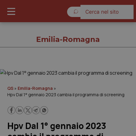
Sabato 8 Agosto 2026
Emilia-Romagna
Emilia-Romagna
Cronache
QS
»
Emilia-Romagna
»
Hpv Dal 1° gennaio 2023 cambia il programma di screening
Governo e Parlamento
Regioni e Asl
Hpv Dal 1° gennaio 2023
Lavoro e Professioni