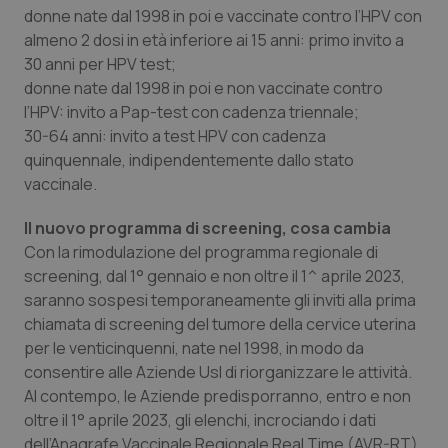
Valle D’Aosta
Oncodermatologia
donne nate dal 1998 in poi e vaccinate contro l’HPV con
almeno 2 dosi in età inferiore ai 15 anni: primo invito a
Veneto
Oncoematologia
30 anni per HPV test;
donne nate dal 1998 in poi e non vaccinate contro
Oncologia & Nutrizione
l’HPV: invito a Pap-test con cadenza triennale;
30-64 anni: invito a test HPV con cadenza
Psoriasi & pelle
quinquennale, indipendentemente dallo stato
vaccinale.
Quotidiano Cardiologia
Il nuovo programma di screening, cosa cambia
Con la rimodulazione del programma regionale di
Quotidiano Chirurgia
screening, dal 1° gennaio e non oltre il 1^ aprile 2023,
saranno sospesi temporaneamente gli inviti alla prima
Quotidiano Oncologia
chiamata di screening del tumore della cervice uterina
per le venticinquenni, nate nel 1998, in modo da
Quotidiano Pediatria
consentire alle Aziende Usl di riorganizzare le attività.
Al contempo, le Aziende predisporranno, entro e non
Rene & patologie urogenitali
oltre il 1° aprile 2023, gli elenchi, incrociando i dati
dell’Anagrafe Vaccinale Regionale Real Time (AVR-RT)