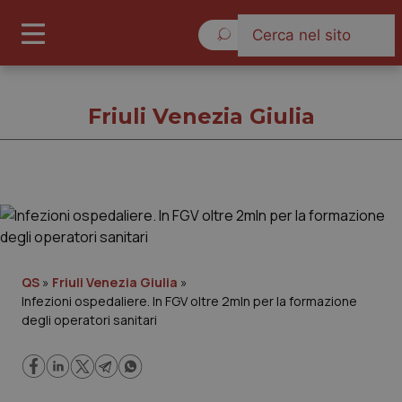
Venerdì 7 Agosto 2026
Friuli Venezia Giulia
Friuli Venezia Giulia
Cronache
QS
»
Friuli Venezia Giulia
»
Infezioni ospedaliere. In FGV oltre 2mln per la formazione
Governo e Parlamento
degli operatori sanitari
Regioni e Asl
Lavoro e Professioni