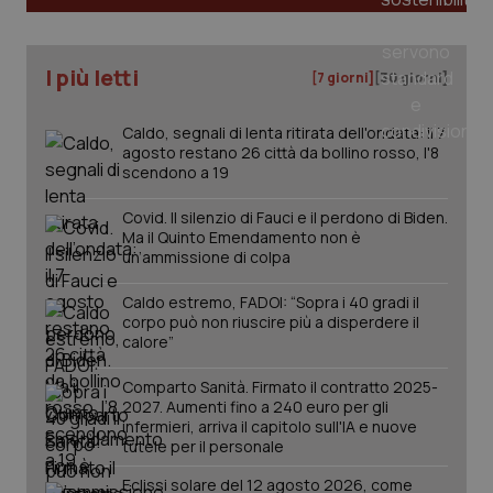
I più letti
[7 giorni]
[30 giorni]
Caldo, segnali di lenta ritirata dell'ondata: il 7
agosto restano 26 città da bollino rosso, l'8
scendono a 19
Covid. Il silenzio di Fauci e il perdono di Biden.
Ma il Quinto Emendamento non è
un’ammissione di colpa
Caldo estremo, FADOI: “Sopra i 40 gradi il
corpo può non riuscire più a disperdere il
calore”
PHPSESSID
Sessio
PHP.net
Comparto Sanità. Firmato il contratto 2025-
www.quotidianosanita.it
2027. Aumenti fino a 240 euro per gli
infermieri, arriva il capitolo sull'IA e nuove
tutele per il personale
Eclissi solare del 12 agosto 2026, come