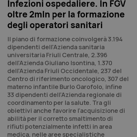
Infezioni ospedaliere. In FGV
oltre 2mln per la formazione
Scienza e Farmaci
degli operatori sanitari
Studi e Analisi
Il piano di formazione coinvolgerà 3.194
Lettere al direttore
dipendenti dell'Azienda sanitaria
universitaria Friuli Centrale, 2.396
Edizioni Regionali
dell'Azienda Giuliano Isontina, 1.370
dell'Azienda Friuli Occidentale, 237 del
QS Pro
Centro di riferimento oncologico, 307 del
materno infantile Burlo Garofolo, infine
Professionisti Sanitari.AI
33 dipendenti dell'Azienda regionale di
coordinamento per la salute. Tra gli
Abruzzo
QS Pro Gold
obiettivi anche favorire l'acquisizione di
abilità per il corretto smaltimento di
QS Club
Newsletter
Basilicata
Artrite & artrosi
rifiuti potenzialmente infetti in area
medica, nelle aree specialistiche