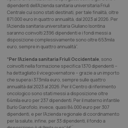
dipendenti dell’Azienda sanitaria universitaria Friuli
Piemonte
HIV
Centrale cui sono stati destinati, per tale finalità, oltre
871.000 euro in quattro annualità, dal 2023 al 2026. Per
Provincia Autonoma di Bolzano
Infezioni & Febbre
l’Azienda sanitaria universitaria Giuliano Isontina
saranno coinvolti 2396 dipendenti e i fondi messi a
Provincia Autonoma di Trento
Ipertensione & Scompenso
disposizione complessivamente sono oltre 653mila
euro, sempre in quattro annualità”.
Puglia
Malattie rare
“Per l’Azienda sanitaria Friuli Occidentale
, sono
coinvolti nella formazione specifica 1370 dipendenti –
Sardegna
Malattia di Crohn & Rettocolite Ulcerosa
ha dettagliato il vicegovernatore – grazie a un importo
che supera i 373mila euro, sempre sulle quattro
Sicilia
Neuroscienze & patologie neurodegenerative
annualità dal 2023 al 2026. Per il Centro di riferimento
oncologico sono stati messi a disposizione oltre
Toscana
Obesità
64mila euro per 237 dipendenti. Per il materno infantile
Burlo Garofolo, invece, quasi 84.000 euro per 307
Umbria
Oftalmologia
dipendenti, e per l’Azienda regionale di coordinamento
per la salute, infine, per 33 dipendenti, il fondo a
disposizione è di 9mila euro”.â€¨