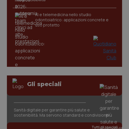
AI e telemedicina nello studio
tracking-sites-ironfish-
www.quotidianosanita.it
4
odontoiatrico: applicazioni concrete e
tracking-enable
settim
2 gior
uso protetto
tracking-sites-ironfish-
www.quotidianosanita.it
4
session-id
settim
2 gior
_ga
1 anno
Google LLC
Gli speciali
mes
.quotidianosanita.it
Sanità digitale per garantire più salute e
sostenibilità. Ma servono standard e condivisione
Tutti gli speciali