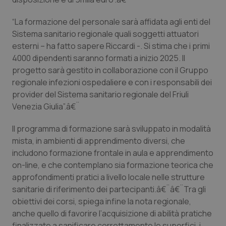
Valle D’Aosta
Oncodermatologia
“La formazione del personale sarà affidata agli enti del
Veneto
Oncoematologia
Sistema sanitario regionale quali soggetti attuatori
esterni – ha fatto sapere Riccardi -. Si stima che i primi
Oncologia & Nutrizione
4000 dipendenti saranno formati a inizio 2025. Il
progetto sarà gestito in collaborazione con il Gruppo
Psoriasi & pelle
regionale infezioni ospedaliere e con i responsabili dei
provider del Sistema sanitario regionale del Friuli
Quotidiano Cardiologia
Venezia Giulia”.â€¨
Il programma di formazione sarà sviluppato in modalità
Quotidiano Chirurgia
mista, in ambienti di apprendimento diversi, che
includono formazione frontale in aula e apprendimento
Quotidiano Oncologia
on-line, e che contemplano sia formazione teorica che
approfondimenti pratici a livello locale nelle strutture
Quotidiano Pediatria
sanitarie di riferimento dei partecipanti.â€¨â€¨Tra gli
obiettivi dei corsi, spiega infine la nota regionale,
Rene & patologie urogenitali
anche quello di favorire l’acquisizione di abilità pratiche
finalizzate a sanificare correttamente le superfici, i