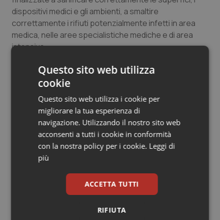
Salute orale & impianti
dispositivi medici e gli ambienti, a smaltire
correttamente i rifiuti potenzialmente infetti in area
medica, nelle aree specialistiche mediche e di area
Sangue & coagulazione
intensiva.
Tiroide
Questo sito web utilizza
18 Novembre 2022
cookie
Tumore al seno
© Riproduzione riservata
Questo sito web utilizza i cookie per
migliorare la tua esperienza di
Tumore ovarico
navigazione. Utilizzando il nostro sito web
acconsenti a tutti i cookie in conformità
Tumori del Polmone & Testa Collo
con la nostra policy per i cookie.
Leggi di
più
Tumori gastrointestinali
Potrebbe interessarti in
ACCETTA TUTTI
Friuli Venezia Giulia
Ulcera & Reflusso
RIFIUTA
Vaccini
Regione Lombardia scrive al ministro