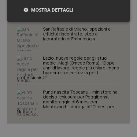
Schillaci: “Gli attuali indicatori non
MOSTRA DETTAGLI
fotografano la qualità reale del Ssn”
Necessari
Statistici
Marketing
San Raffaele di Milano. Ispezioni e
criticità riscontrate, stop al
laboratorio di Embriologia
Lazio, nuove regole per gli studi
medici. Magi (Omceo Roma): “Dopo
Necessari
Statistici
Marketing
anni di lavoro, regole più chiare, meno
burocrazia e certezza per i
professionisti”
I cookie necessari contribuiscono a rendere fruibile il
sito web abilitandone funzionalità di base quali la
navigazione sulle pagine e l'accesso alle aree
Punti nascita Toscana. Il ministero ha
protette del sito. Il sito web non è in grado di
deciso: chiusura per Poggibonsi,
funzionare correttamente senza questi cookie.
monitoraggio di 6 mesi per
Nome
Fornitore
/
Dominio
Scaden
Montevarchi, deroga di 12 mesi per
Nottola
VISITOR_PRIVACY_METADATA
5 mesi
YouTube
settim
.youtube.com