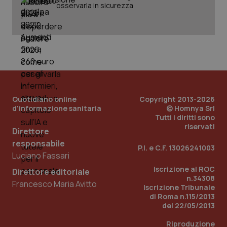
osservarla in sicurezza
Quotidiano online
Copyright 2013-2026
d'informazione sanitaria
© Homnya Srl
Tutti i diritti sono
riservati
_ga_KM60CM4NPH
.quotidianosanita.it
1 anno
Direttore
mes
responsabile
P.I. e C.F. 13026241003
Luciano Fassari
Iscrizione al ROC
Direttore editoriale
n.34308
Francesco Maria Avitto
Iscrizione Tribunale
di Roma n.115/2013
del 22/05/2013
Riproduzione
Fornitore
/