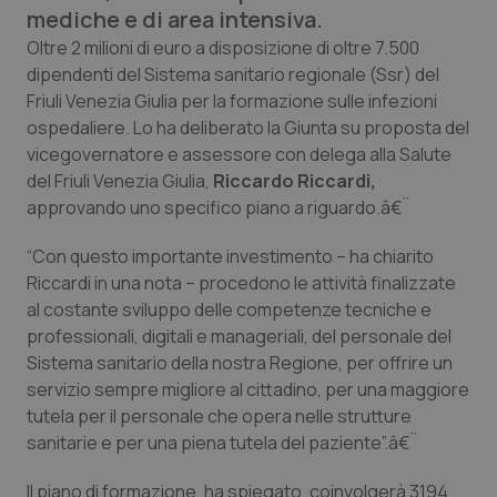
Calabria
Asma & BPCO
mediche e di area intensiva.
Oltre 2 milioni di euro a disposizione di oltre 7.500
Campania
Car-T
dipendenti del Sistema sanitario regionale (Ssr) del
Friuli Venezia Giulia per la formazione sulle infezioni
ospedaliere. Lo ha deliberato la Giunta su proposta del
Emilia-Romagna
Colesterolo & coronaropatie
vicegovernatore e assessore con delega alla Salute
del Friuli Venezia Giulia,
Riccardo Riccardi,
Friuli Venezia Giulia
Dermatite Atopica
approvando uno specifico piano a riguardo.â€¨
Lazio
Diabete & glucometri
“Con questo importante investimento – ha chiarito
Riccardi in una nota – procedono le attività finalizzate
Liguria
Disturbi dell’umore
al costante sviluppo delle competenze tecniche e
professionali, digitali e manageriali, del personale del
Lombardia
Dolore
Sistema sanitario della nostra Regione, per offrire un
servizio sempre migliore al cittadino, per una maggiore
tutela per il personale che opera nelle strutture
Marche
Donna & Salute
sanitarie e per una piena tutela del paziente”.â€¨
Molise
Epatiti
Il piano di formazione, ha spiegato, coinvolgerà 3194