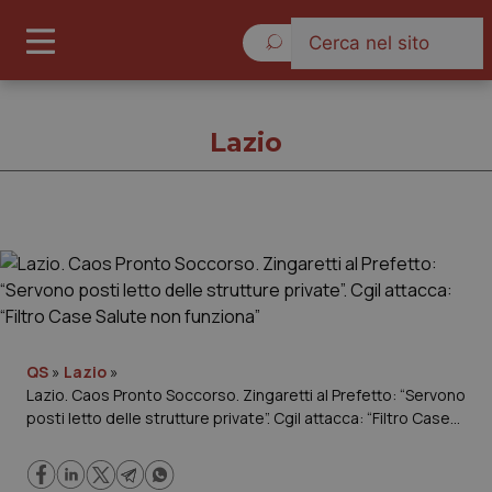
Venerdì 7 Agosto 2026
Lazio
Lazio
Cronache
Governo e Parlamento
QS
»
Lazio
»
Lazio. Caos Pronto Soccorso. Zingaretti al Prefetto: “Servono
posti letto delle strutture private”. Cgil attacca: “Filtro Case
Regioni e Asl
Salute non funziona”
Lavoro e Professioni