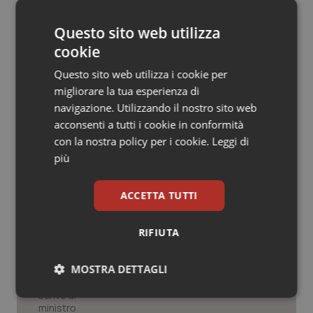
22 Gennaio 2015
Salute orale & impianti
© Riproduzione riservata
Questo sito web utilizza
cookie
Sangue & coagulazione
Questo sito web utilizza i cookie per
Tiroide
migliorare la tua esperienza di
navigazione. Utilizzando il nostro sito web
Tumore al seno
acconsenti a tutti i cookie in conformità
Potrebbe interessarti in
con la nostra policy per i cookie.
Leggi di
Lazio
più
Tumore ovarico
ACCETTA TUTTI
Tumori del Polmone & Testa Collo
Settimana della Scienza dello
Spallanzani: capire la ricerca per
comprendere il presente
Tumori gastrointestinali
RIFIUTA
Ulcera & Reflusso
MOSTRA DETTAGLI
Regione Lombardia scrive al ministro
Schillaci: “Gli attuali indicatori non
fotografano la qualità reale del Ssn”
Necessari
Statistici
Marketing
Vaccini