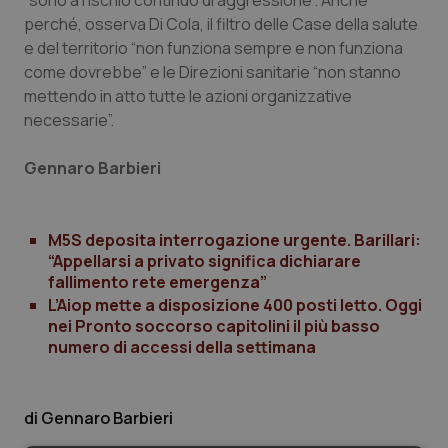
“sono a rischio continuo di aggressione”. Anche
Valle D’Aosta
Oncodermatologia
perché, osserva Di Cola, il filtro delle Case della salute
e del territorio “non funziona sempre e non funziona
Veneto
Oncoematologia
come dovrebbe” e le Direzioni sanitarie “non stanno
mettendo in atto tutte le azioni organizzative
Oncologia & Nutrizione
necessarie”.
Psoriasi & pelle
Gennaro Barbieri
Quotidiano Cardiologia
M5S deposita interrogazione urgente. Barillari:
“Appellarsi a privato significa dichiarare
Quotidiano Chirurgia
fallimento rete emergenza”
L’Aiop mette a disposizione 400 posti letto. Oggi
Quotidiano Oncologia
nei Pronto soccorso capitolini il più basso
numero di accessi della settimana
Quotidiano Pediatria
Gennaro Barbieri
Rene & patologie urogenitali