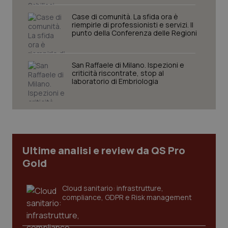
Case di comunità. La sfida ora è
riempirle di professionisti e servizi. Il
punto della Conferenza delle Regioni
Necessari
Statistici
Marketing
San Raffaele di Milano. Ispezioni e
criticità riscontrate, stop al
I cookie necessari contribuiscono a rendere fruibile il
laboratorio di Embriologia
sito web abilitandone funzionalità di base quali la
navigazione sulle pagine e l'accesso alle aree
protette del sito. Il sito web non è in grado di
funzionare correttamente senza questi cookie.
Nome
Fornitore
/
Dominio
Scaden
VISITOR_PRIVACY_METADATA
5 mesi
YouTube
Ultime analisi e review da QS Pro
settim
.youtube.com
Gold
Cloud sanitario: infrastrutture,
compliance, GDPR e Risk management