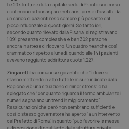
Calabria
Asma & BPCO
Le 20 strutture della capitale sede di Pronto soccorso
continuano ad annaspare nel caos, prese d’assalto da
un carico di pazienti reso sempre più pesante dal
Campania
Car-T
picco influenzale di questi giorni. Soltanto ieri,
secondo quanto rilevato dalla Pisana, si registravano
Emilia-Romagna
Colesterolo & coronaropatie
1.091 presenze complessive e ben 302 persone
ancora in attesa di ricovero. Un quadro neanche così
Friuli Venezia Giulia
Dermatite Atopica
drammatico rispetto a lunedì, quando alle 14 i pazienti
avevano raggiunto addirittura quota 1.227.
Lazio
Diabete & glucometri
Zingaretti
ha comunque garantito che “lì dove si
Liguria
Disturbi dell’umore
stanno mettendo in atto tutte le misure indicate dalla
Regione vi è una situazione di minor stress” e ha
spiegato che “per quanto riguarda il fermo ambulanze i
Lombardia
Dolore
numeri segnalano un trend in miglioramento”.
Rassicurazioni che però non sembrano sufficienti e
Marche
Donna & Salute
così lo stesso governatore ha aperto “a un intervento
del Prefetto di Roma”, in quanto “può favorire la messa
Molise
Epatiti
a disposizione di posti letto delle strutture private