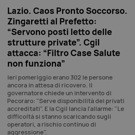
Lazio. Caos Pronto Soccorso.
Scienza e Farmaci
Zingaretti al Prefetto:
“Servono posti letto delle
Studi e Analisi
strutture private”. Cgil
Lettere al direttore
attacca: “Filtro Case Salute
Edizioni Regionali
non funziona”
QS Pro
Ieri pomeriggio erano 302 le persone
ancora in attesa di ricovero. Il
Professionisti Sanitari.AI
governatore chiede un intervento di
Pecoraro: "Serve disponibilità dei privati
accreditati". E la Cgil lancia l'allarme: "Le
Abruzzo
QS Pro Gold
difficoltà si stanno scaricando sugli
QS Club
Newsletter
operatori, a rischio continuo di
Basilicata
Artrite & artrosi
aggressione".