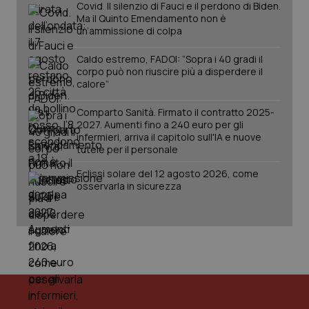
Covid. Il silenzio di Fauci e il perdono di Biden.
Ma il Quinto Emendamento non è
un’ammissione di colpa
Caldo estremo, FADOI: “Sopra i 40 gradi il
corpo può non riuscire più a disperdere il
calore”
Comparto Sanità. Firmato il contratto 2025-
2027. Aumenti fino a 240 euro per gli
infermieri, arriva il capitolo sull'IA e nuove
tutele per il personale
PHPSESSID
Sessio
PHP.net
Eclissi solare del 12 agosto 2026, come
www.quotidianosanita.it
osservarla in sicurezza