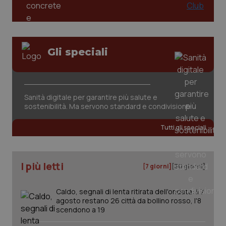
tracking-sites-ironfish-
www.quotidianosanita.it
4
session-id
settim
Gli speciali
2 gior
_ga
1 anno
Google LLC
Sanità digitale per garantire più salute e
mes
.quotidianosanita.it
sostenibilità. Ma servono standard e condivisione
Tutti gli speciali
I più letti
[7 giorni]
[30 giorni]
Caldo, segnali di lenta ritirata dell'ondata: il 7
agosto restano 26 città da bollino rosso, l'8
scendono a 19