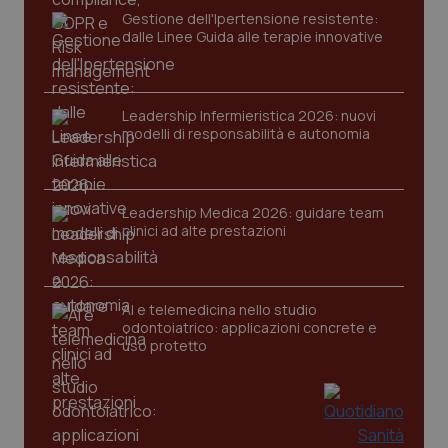
Gestione dell'Ipertensione resistente:
dalle Linee Guida alle terapie innovative
Leadership Infermieristica 2026: nuovi
modelli di responsabilità e autonomia
CookieScriptConsent
5 mesi
CookieScript
settim
www.quotidianosanita.it
Leadership Medica 2026: guidare team
clinici ad alte prestazioni
AI e telemedicina nello studio
odontoiatrico: applicazioni concrete e
uso protetto
tracking-sites-ironfish-
www.quotidianosanita.it
4
tracking-enable
settim
2 gior