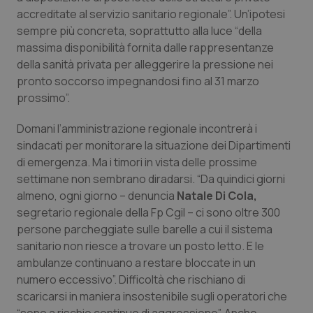
accreditate al servizio sanitario regionale”. Un’ipotesi
Piemonte
HIV
sempre più concreta, soprattutto alla luce “della
massima disponibilità fornita dalle rappresentanze
Provincia Autonoma di Bolzano
Infezioni & Febbre
della sanità privata per alleggerire la pressione nei
pronto soccorso impegnandosi fino al 31 marzo
Provincia Autonoma di Trento
Ipertensione & Scompenso
prossimo”.
Domani l’amministrazione regionale incontrerà i
Puglia
Malattie rare
sindacati per monitorare la situazione dei Dipartimenti
di emergenza. Ma i timori in vista delle prossime
Sardegna
Malattia di Crohn & Rettocolite Ulcerosa
settimane non sembrano diradarsi. “Da quindici giorni
almeno, ogni giorno – denuncia
Natale Di Cola,
Sicilia
Neuroscienze & patologie neurodegenerative
segretario regionale della Fp Cgil – ci sono oltre 300
persone parcheggiate sulle barelle a cui il sistema
Toscana
Obesità
sanitario non riesce a trovare un posto letto. E le
ambulanze continuano a restare bloccate in un
Umbria
Oftalmologia
numero eccessivo”. Difficoltà che rischiano di
scaricarsi in maniera insostenibile sugli operatori che