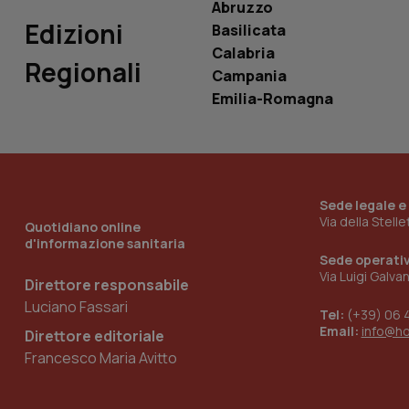
Abruzzo
Edizioni
Basilicata
Calabria
Regionali
Campania
_ga_KM60CM4NPH
Emilia-Romagna
Nome
Nome
VISITOR_INFO1_LIV
Sede legale e
_ga_0VMQEQKQ1N
Via della Stell
Quotidiano online
d'informazione sanitaria
Sede operati
Via Luigi Galva
__Secure-YNID
Direttore responsabile
Luciano Fassari
Tel:
(+39) 06 
Email:
info@h
Direttore editoriale
YSC
Francesco Maria Avitto
__Secure-
ROLLOUT_TOKEN