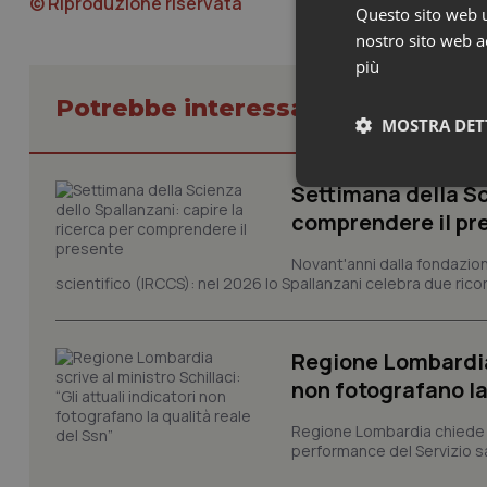
© Riproduzione riservata
Questo sito web ut
nostro sito web ac
più
Potrebbe interessarti in Regioni 
MOSTRA DET
Settimana della Sc
Neces
comprendere il pr
Novant'anni dalla fondazion
scientifico (IRCCS): nel 2026 lo Spallanzani celebra due rico
Regione Lombardia s
non fotografano la
I cookie necessari con
e l'accesso alle aree 
Regione Lombardia chiede al
Nome
performance del Servizio san
VISITOR_PRIVACY_