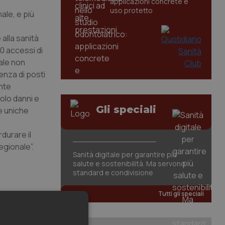
applicazioni concrete e
uso protetto
nale, e più
alla sanità
0 accessi di
ale non
enza di posti
ente
solo danni e
Gli speciali
e uniche
durare il
egionale”.
Sanità digitale per garantire più
salute e sostenibilità. Ma servono
standard e condivisione
Tutti gli speciali