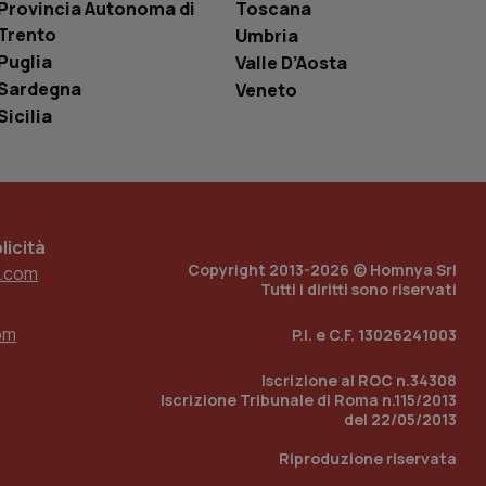
Provincia Autonoma di
Toscana
è un numero
o in cui viene
Trento
Umbria
r il sito, ma un
Puglia
tato di accesso per
Valle D’Aosta
Sardegna
Veneto
a Google Analytics
Sicilia
sione.
 tenere traccia
icità
i Youtube incorporati
tics per mantenere
tore del sito web sta
Copyright 2013-2026 © Homnya Srl
.com
ell'interfaccia di
Tutti i diritti sono riservati
 tenere traccia
om
P.I. e C.F. 13026241003
i Youtube incorporati
tore del sito web sta
ell'interfaccia di
Iscrizione al ROC n.34308
Iscrizione Tribunale di Roma n.115/2013
del 22/05/2013
 tenere traccia
Riproduzione riservata
r la gestione
one dell’esperienza