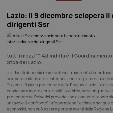
Lazio: il 9 dicembre sciopera i
dirigenti Ssr
tutti i mezzi””. Ad indirla è il Coordinament
Stpa del Lazio.
I sindacati dei medici e dei veterinari aderenti al coordin
sciopero unitario della categoria contro il piano sanitario
Polverini. “Il piano presentato dalla Regione Lazio – dichia
condanna a morte per la sanità pubblica, va scongiurato con 
presentato da Polverini prevede che a pagarne il conto sian
un tavolo di confronto”. Un'operazione “lacrime e sangue
economici, non può essere portata avanti dalla Regione Laz