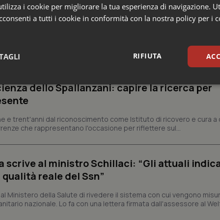
ilizza i cookie per migliorare la tua esperienza di navigazione. Ut
consenti a tutti i cookie in conformità con la nostra policy per i 
e Asl
RIFIUTA
TAGLI
ACC
ienza dello Spallanzani: capire la ricerca per
sari
Statistici
Mar
esente
e e trent'anni dal riconoscimento come Istituto di ricovero e cura a 
rrenze che rappresentano l'occasione per riflettere sul...
Necessari
Statistici
Marketing
crive al ministro Schillaci: “Gli attuali indica
 qualità reale del Ssn”
tribuiscono a rendere fruibile il sito web abilitandone funzionalità di base quali la nav
protette del sito. Il sito web non è in grado di funzionare correttamente senza questi coo
 Ministero della Salute di rivedere il sistema con cui vengono misur
Fornitore
/
Dominio
Scadenza
Descrizione
itario nazionale. Lo fa con una lettera firmata dall'assessore al Welf
METADATA
5 mesi 4
Questo cookie viene utilizzato p
YouTube
settimane
scelte di consenso e privacy dell'
.youtube.com