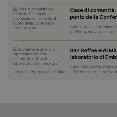
Case di comunità. L
punto della Confer
CookieScriptConse
Con 1.224 Case di comunità a
dal Pnrr, la nuova assistenza
tracking-sites-ironf
tracking-enable
San Raffaele di Mil
laboratorio di Emb
tracking-sites-ironf
session-id
L’ Ats Città Metropolitana d
dell'Irccs Ospedale San Raffaele, afferente alla macroattività 
_ga
PHPSESSID