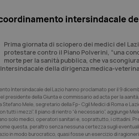
l coordinamento intersindacale de
Prima giornata di sciopero dei medici del Laz
protestare contro il Piano Polverini, “una co
morte per la sanità pubblica, che va scongiur
o Intersindacale della dirigenza medica-veterina
amento Intersindacale del Lazio hanno proclamato per il 9 dicem
 del presidente della Giunta e commissario ad acta per la aanit
ra Stefano Mele, segretario della Fp- Cgil Medici di Roma e Lazi
tutti i mezzi”. Il piano di rientro “è necessario”, aggiunge Mel
o solo medici, operatori sanitari e, soprattutto, i cittadini. 
 come questa, peraltro senza nessuna certezza sugli eventuali
io in modo burocratico, quasi fosse un esercizio di ragioneri