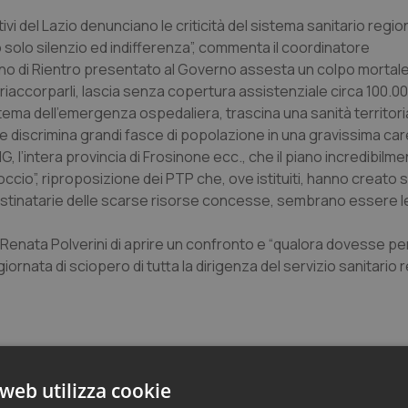
ivi del Lazio denunciano le criticità del sistema sanitario regio
 solo silenzio ed indifferenza”, commenta il coordinatore
iano di Rientro presentato al Governo assesta un colpo mortale 
riaccorparli, lascia senza copertura assistenziale circa 100.00
tema dell’emergenza ospedaliera, trascina una sanità territori
iscrimina grandi fasce di popolazione in una gravissima car
MG, l’intera provincia di Frosinone ecc., che il piano incredibilm
toccio”, riproposizione dei PTP che, ove istituiti, hanno creato 
, destinatarie delle scarse risorse concesse, sembrano essere l
Renata Polverini di aprire un confronto e “qualora dovesse per
iornata di sciopero di tutta la dirigenza del servizio sanitario r
web utilizza cookie