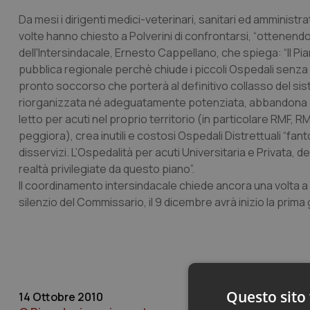
Da mesi i dirigenti medici-veterinari, sanitari ed amministrat
volte hanno chiesto a Polverini di confrontarsi, “ottenendo
dell'Intersindacale, Ernesto Cappellano, che spiega: “Il P
pubblica regionale perchè chiude i piccoli Ospedali senza 
pronto soccorso che porterà al definitivo collasso del sis
riorganizzata né adeguatamente potenziata, abbandona e d
letto per acuti nel proprio territorio (in particolare RMF, R
peggiora), crea inutili e costosi Ospedali Distrettuali “fan
disservizi. L’Ospedalità per acuti Universitaria e Privata
realtà privilegiate da questo piano”.
Il coordinamento intersindacale chiede ancora una volta a 
silenzio del Commissario, il 9 dicembre avrà inizio la prima g
Questo sito 
14 Ottobre 2010