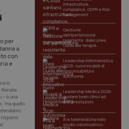
infrastrutture,
compliance, GDPR e Risk
management
i
Gestione
dell'Ipertensione
io per
resistente: dalle Linee
Guida alle terapie
ndanna a
innovative
ato con
Leadership Infermieristica
ria e
2026: nuovi modelli di
responsabilità e
autonomia
bre lo
à, Renata
Leadership Medica 2026:
o – è una
guidare team clinici ad
alte prestazioni
e, “ma quello
Pretendiamo
 risparmi
AI e telemedicina nello
a”.
studio odontoiatrico: