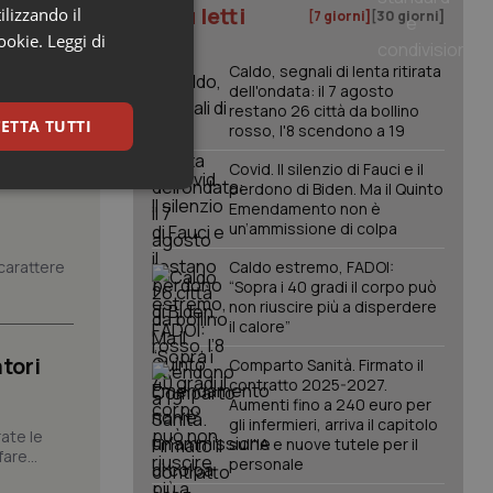
I più letti
ilizzando il
[7 giorni]
[30 giorni]
cookie.
Leggi di
Caldo, segnali di lenta ritirata
dell'ondata: il 7 agosto
restano 26 città da bollino
ETTA TUTTI
rosso, l'8 scendono a 19
Covid. Il silenzio di Fauci e il
perdono di Biden. Ma il Quinto
keting
Emendamento non è
un’ammissione di colpa
carattere
Caldo estremo, FADOI:
“Sopra i 40 gradi il corpo può
non riuscire più a disperdere
il calore”
tori
Comparto Sanità. Firmato il
contratto 2025-2027.
igazione sulle pagine
Aumenti fino a 240 euro per
kie.
gli infermieri, arriva il capitolo
ate le
sull'IA e nuove tutele per il
are...
personale
er memorizzare le
utente per la loro