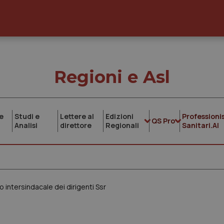
Regioni e Asl
e
Studi e
Lettere al
Edizioni
Professionis
QS Pro
Analisi
direttore
Regionali
Sanitari.AI
 intersindacale dei dirigenti Ssr