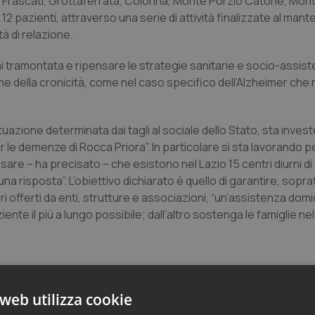
ti di Frascati, Grottaferrata, Colonna, Monte Porzio Catone, Mo
12 pazienti, attraverso una serie di attività finalizzate al man
tà di relazione.
 tramontata e ripensare le strategie sanitarie e socio-assiste
ne della cronicità, come nel caso specifico dell’Alzheimer che 
ituazione determinata dai tagli al sociale dello Stato, sta inves
le demenze di Rocca Priora”. In particolare si sta lavorando p
ensare – ha precisato – che esistono nel Lazio 15 centri diurni di 
a risposta”. L’obiettivo dichiarato è quello di garantire, sopra
 offerti da enti, strutture e associazioni, “un’assistenza domic
ente il più a lungo possibile; dall’altro sostenga le famiglie nel
web utilizza cookie