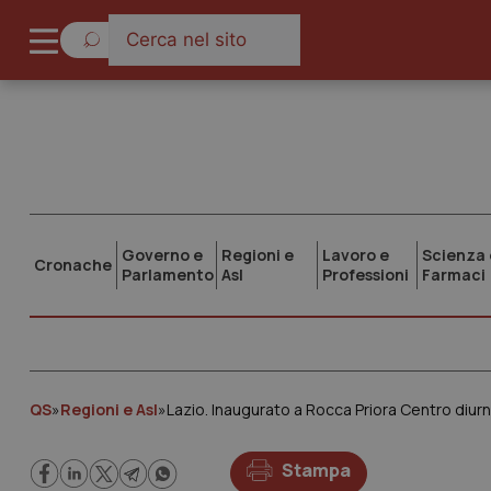
Governo e
Regioni e
Lavoro e
Scienza 
Cronache
Parlamento
Asl
Professioni
Farmaci
QS
»
Regioni e Asl
»
Lazio. Inaugurato a Rocca Priora Centro diur
Stampa