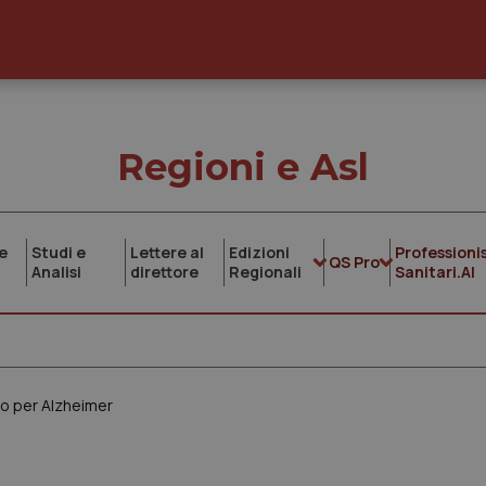
Regioni e Asl
e
Studi e
Lettere al
Edizioni
Professionis
QS Pro
Analisi
direttore
Regionali
Sanitari.AI
no per Alzheimer