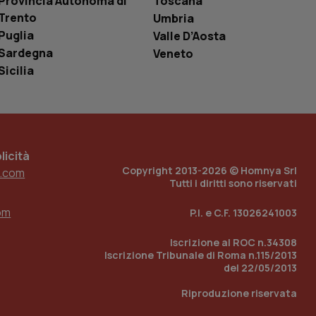
Provincia Autonoma di
Toscana
è un numero
Trento
Umbria
o in cui viene
r il sito, ma un
Puglia
Valle D’Aosta
tato di accesso per
Sardegna
Veneto
a Google Analytics
Sicilia
sione.
 tenere traccia
icità
i Youtube incorporati
tics per mantenere
Copyright 2013-2026 © Homnya Srl
tore del sito web sta
.com
ell'interfaccia di
Tutti i diritti sono riservati
om
 tenere traccia
P.I. e C.F. 13026241003
i Youtube incorporati
tore del sito web sta
ell'interfaccia di
Iscrizione al ROC n.34308
Iscrizione Tribunale di Roma n.115/2013
del 22/05/2013
 tenere traccia
Riproduzione riservata
r la gestione
one dell’esperienza