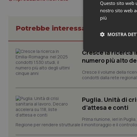
Questo sito web ut
nostro sito web ac
più
Potrebbe interessarti in Regioni 
MOSTRA DET
Cresce la ricerca i
Neces
numero più alto de
Cresce il volume della ricer
condotti dalla rete regionale
Puglia. Unità di cri
d’attesa e conti
I cookie necessari con
e l'accesso alle aree 
Prima riunione, ieri in Pugli
Nome
Regione per rendere strutturale il monitoraggio e il controllo 
VISITOR_PRIVACY_