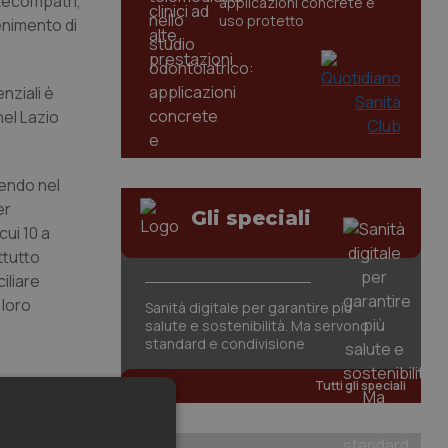
ntecompatri,
applicazioni concrete e
uso protetto
tenimento di
nziali è
nel Lazio
tendo nel
er
Gli speciali
cui 10 a
ttutto
iliare
 loro
Sanità digitale per garantire più
salute e sostenibilità. Ma servono
standard e condivisione
Tutti gli speciali