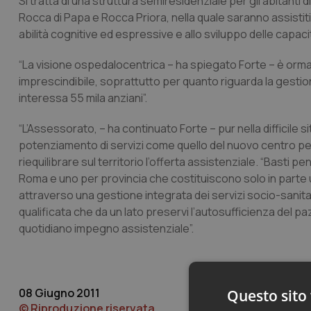
Si tratta di una struttura semiresidenziale per gli abitan
Rocca di Papa e Rocca Priora, nella quale saranno assistiti 
abilità cognitive ed espressive e allo sviluppo delle capaci
“La visione ospedalocentrica – ha spiegato Forte – è ormai
imprescindibile, soprattutto per quanto riguarda la gestio
interessa 55 mila anziani”.
“L’Assessorato, – ha continuato Forte – pur nella difficile s
potenziamento di servizi come quello del nuovo centro per 
riequilibrare sul territorio l’offerta assistenziale. “Basti p
Roma e uno per provincia che costituiscono solo in parte un
attraverso una gestione integrata dei servizi socio-sanitari
qualificata che da un lato preservi l’autosufficienza del pazi
quotidiano impegno assistenziale”.
08 Giugno 2011
Questo sito 
© Riproduzione riservata