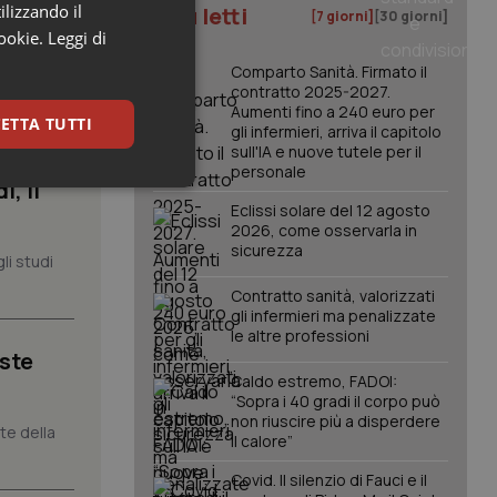
ilizzando il
I più letti
[7 giorni]
[30 giorni]
cookie.
Leggi di
Comparto Sanità. Firmato il
contratto 2025-2027.
Aumenti fino a 240 euro per
ETTA TUTTI
gli infermieri, arriva il capitolo
sull'IA e nuove tutele per il
personale
, il
keting
Eclissi solare del 12 agosto
2026, come osservarla in
sicurezza
li studi
Contratto sanità, valorizzati
gli infermieri ma penalizzate
le altre professioni
iste
Caldo estremo, FADOI:
igazione sulle pagine
“Sopra i 40 gradi il corpo può
kie.
non riuscire più a disperdere
nte della
il calore”
er memorizzare le
Covid. Il silenzio di Fauci e il
utente per la loro