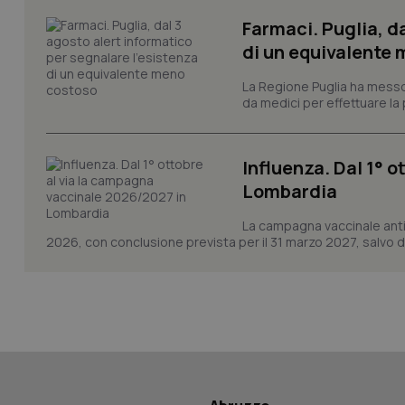
Farmaci. Puglia, d
di un equivalente
CookieScriptConse
La Regione Puglia ha messo 
da medici per effettuare la 
tracking-sites-ironf
tracking-enable
Influenza. Dal 1° 
Lombardia
tracking-sites-ironf
session-id
La campagna vaccinale anti
2026, con conclusione prevista per il 31 marzo 2027, salvo div
_ga
PHPSESSID