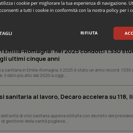
ilizza i cookie per migliorare la tua esperienza di navigazione. Ut
consenti a tutti i cookie in conformità con la nostra policy per i 
e Asl
RIFIUTA
TAGLI
ACC
n Emilia-Romagna: nel 2025 condotti 1.530 studi
sari
Statistici
Mar
gli ultimi cinque anni
ca sanitaria in Emilia-Romagna. Il 2025 è stato un anno record: 1.530 g
, il dato più alto dal 2020 a oggi....
Necessari
Statistici
Marketing
si sanitaria al lavoro, Decaro accelera su 118, l
tribuiscono a rendere fruibile il sito web abilitandone funzionalità di base quali la nav
protette del sito. Il sito web non è in grado di funzionare correttamente senza questi coo
a, dell’unità di crisi sanitaria appena istituita con decreto del preside
Fornitore
/
Dominio
Scadenza
Descrizione
di gestione della sanità pugliese,...
METADATA
5 mesi 4
Questo cookie viene utilizzato p
YouTube
settimane
scelte di consenso e privacy dell'
.youtube.com