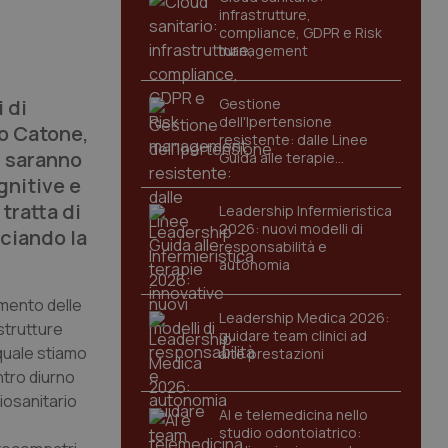
infrastrutture,
compliance, GDPR e Risk
management
 di
Gestione
dell'Ipertensione
io Catone,
resistente: dalle Linee
, saranno
Guida alle terapie
innovative
gnitive e
 tratta di
Leadership Infermieristica
2026: nuovi modelli di
nciando la
responsabilità e
autonomia
amento delle
Leadership Medica 2026:
 strutture
guidare team clinici ad
 quale stiamo
alte prestazioni
ntro diurno
iosanitario
AI e telemedicina nello
studio odontoiatrico: