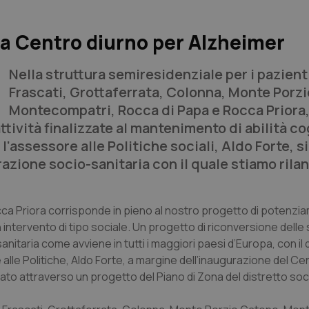
ra Centro diurno per Alzheimer
Nella struttura semiresidenziale per i pazienti
Frascati, Grottaferrata, Colonna, Monte Porz
Montecompatri, Rocca di Papa e Rocca Priora
attività finalizzate al mantenimento di abilità co
l’assessore alle Politiche sociali, Aldo Forte, si
grazione socio-sanitaria con il quale stiamo rila
cca Priora corrisponde in pieno al nostro progetto di potenzi
un intervento di tipo sociale. Un progetto di riconversione delle
anitaria come avviene in tutti i maggiori paesi d’Europa, con il
e alle Politiche, Aldo Forte, a margine dell’inaugurazione del Ce
ivato attraverso un progetto del Piano di Zona del distretto soc