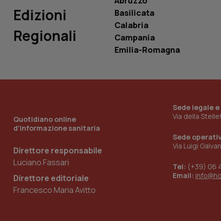
Abruzzo
Edizioni
Basilicata
Calabria
Regionali
Campania
_ga_KM60CM4NPH
Emilia-Romagna
Nome
Nome
VISITOR_INFO1_LIV
Sede legale e
_ga_0VMQEQKQ1N
Via della Stell
Quotidiano online
d'informazione sanitaria
Sede operati
Via Luigi Galva
__Secure-YNID
Direttore responsabile
Luciano Fassari
Tel:
(+39) 06 
Email:
info@h
Direttore editoriale
Francesco Maria Avitto
YSC
__Secure-
ROLLOUT_TOKEN