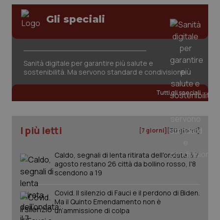
www.quotidianosanita.it
Gli speciali
Sanità digitale per garantire più salute e
sostenibilità. Ma servono standard e condivisione
Tutti gli speciali
I più letti
[7 giorni]
[30 giorni]
Caldo, segnali di lenta ritirata dell'ondata: il 7
agosto restano 26 città da bollino rosso, l'8
scendono a 19
_ga_KM60CM4NPH
.quotidianosanita.it
1 anno
mes
Covid. Il silenzio di Fauci e il perdono di Biden.
Ma il Quinto Emendamento non è
un’ammissione di colpa