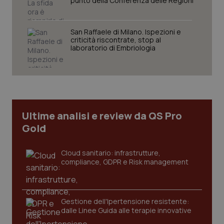
punto della Conferenza delle Regioni
San Raffaele di Milano. Ispezioni e
criticità riscontrate, stop al
laboratorio di Embriologia
tracking-sites-ironfish-
www.quotidianosanita.it
4
tracking-enable
settim
2 gior
Ultime analisi e review da QS Pro
Gold
tracking-sites-ironfish-
www.quotidianosanita.it
4
session-id
settim
2 gior
Cloud sanitario: infrastrutture,
compliance, GDPR e Risk management
_ga
1 anno
Google LLC
mes
.quotidianosanita.it
Gestione dell'Ipertensione resistente:
dalle Linee Guida alle terapie innovative