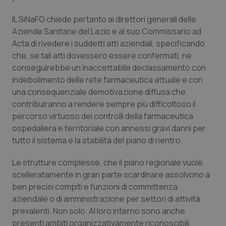
Valle D’Aosta
Oncodermatologia
IL SiNaFO chiede pertanto ai direttori generali delle
Veneto
Oncoematologia
Aziende Sanitarie del Lazio e al suo Commissario ad
Acta di rivedere i suddetti atti aziendali, specificando
Oncologia & Nutrizione
che, se tali atti dovessero essere confermati, ne
conseguirebbe un inaccettabile declassamento con
indebolimento delle rete farmaceutica attuale e con
Psoriasi & pelle
una consequenziale demotivazione diffusa che
contribuiranno a rendere sempre più difficoltoso il
Quotidiano Cardiologia
percorso virtuoso dei controlli della farmaceutica
ospedaliera e territoriale con annessi gravi danni per
Quotidiano Chirurgia
tutto il sistema e la stabilità del piano di rientro.
Quotidiano Oncologia
Le strutture complesse, che il piano regionale vuole
scelleratamente in gran parte scardinare assolvono a
Quotidiano Pediatria
ben precisi compiti e funzioni di committenza
aziendale o di amministrazione per settori di attività
prevalenti. Non solo. Al loro interno sono anche
Rene & patologie urogenitali
presenti ambiti organizzativamente riconoscibili,