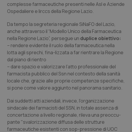
complesse farmaceutiche presenti nelle Asl e Aziende
Calabria
Asma & BPCO
Ospedaliere e Iirccs della Regione Lazio.
Campania
Car-T
Da tempo la segreteria regionale SiNaFO del Lazio,
anche attraverso il “Modello Unico della Farmaceutica
Emilia-Romagna
Colesterolo & coronaropatie
nella Regione Lazio”, persegue un
duplice obiettivo:
– rendere evidente il ruolo della farmaceutica nella
Friuli Venezia Giulia
Dermatite Atopica
lotta agli sprechi, fina-lizzata a far rientrare la Regione
dal piano di rientro
Lazio
Diabete & glucometri
– dare spazio e valorizzare l’atto professionale del
farmacista pubblico del Ssn nel contesto della sanità
locale che, grazie alle proprie competenze specifiche,
Liguria
Disturbi dell’umore
si pone come valore aggiunto nel panorama sanitario.
Lombardia
Dolore
Dai suddetti atti aziendali, invece, l’organizzazione
sindacale dei farmacisti del SSN, in totale assenza di
Marche
Donna & Salute
concertazione a livello regionale, rileva una preoccu-
pante "svalorizzazione diffusa delle strutture
Molise
Epatiti
farmaceutiche esistenti con sop-pressione di UOC