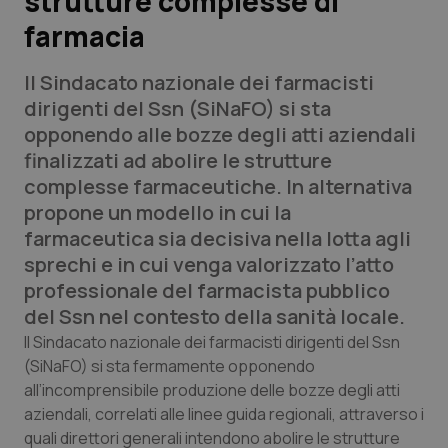
strutture complesse di
farmacia
Scienza e Farmaci
Il Sindacato nazionale dei farmacisti
Studi e Analisi
dirigenti del Ssn (SiNaFO) si sta
opponendo alle bozze degli atti aziendali
Lettere al direttore
finalizzati ad abolire le strutture
complesse farmaceutiche. In alternativa
Edizioni Regionali
propone un modello in cui la
farmaceutica sia decisiva nella lotta agli
QS Pro
sprechi e in cui venga valorizzato l’atto
professionale del farmacista pubblico
Professionisti Sanitari.AI
del Ssn nel contesto della sanità locale.
Il Sindacato nazionale dei farmacisti dirigenti del Ssn
Abruzzo
QS Pro Gold
(SiNaFO) si sta fermamente opponendo
all’incomprensibile produzione delle bozze degli atti
QS Club
Newsletter
Basilicata
Artrite & artrosi
aziendali, correlati alle linee guida regionali, attraverso i
quali direttori generali intendono abolire le strutture