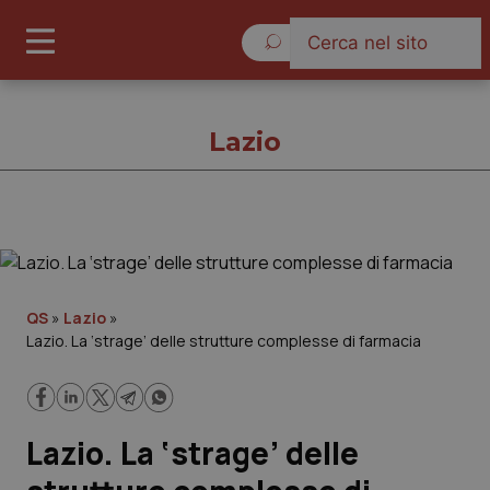
Sabato 8 Agosto 2026
Lazio
Lazio
Cronache
QS
»
Lazio
»
Lazio. La ‘strage’ delle strutture complesse di farmacia
Governo e Parlamento
Regioni e Asl
Lazio. La ‘strage’ delle
Lavoro e Professioni