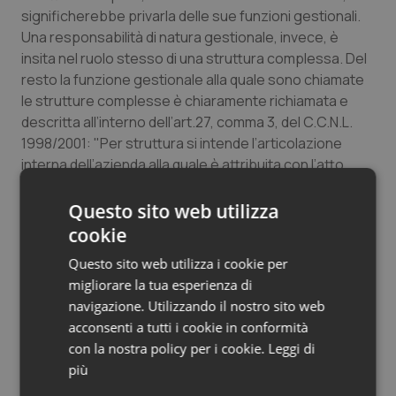
significherebbe privarla delle sue funzioni gestionali.
Una responsabilità di natura gestionale, invece, è
insita nel ruolo stesso di una struttura complessa. Del
resto la funzione gestionale alla quale sono chiamate
le strutture complesse è chiaramente richiamata e
descritta all’interno dell’art.27, comma 3, del C.C.N.L.
1998/2001: "Per struttura si intende l’articolazione
interna dell’azienda alla quale è attribuita con l’atto
aziendale…la responsabilità di gestione di risorse
umane, tecniche o finanziarie".
Questo sito web utilizza
cookie
Sono queste le ragioni che dovrebbero indurre i
Questo sito web utilizza i cookie per
direttori generali e i vertici dell’Assessorato a riflettere
migliorare la tua esperienza di
sull’opportunità di tagli di strutture che fino ad oggi
navigazione. Utilizzando il nostro sito web
hanno assicurato livelli di programmazione e di attività
acconsenti a tutti i cookie in conformità
in linea con le aspetta-tive assistenziali e gestionali in
con la nostra policy per i cookie.
Leggi di
un settore così delicato ed importante come quello
più
farmaceutico. La stagione dei tagli non può e non deve
trasformarsi in quella del tramonto di quei processi che