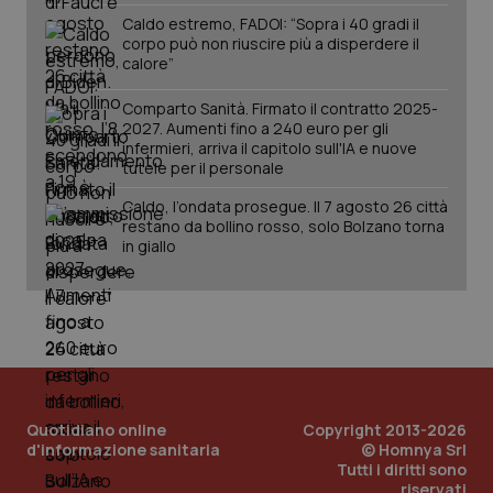
Caldo estremo, FADOI: “Sopra i 40 gradi il
corpo può non riuscire più a disperdere il
calore”
Comparto Sanità. Firmato il contratto 2025-
Fornitore
/
Nome
Scadenza
Descrizion
Dominio
2027. Aumenti fino a 240 euro per gli
Nome
Fornitore
/
Dominio
Scadenza
Des
infermieri, arriva il capitolo sull'IA e nuove
_ga_0VMQEQKQ1N
.quotidianosanita.it
1 anno 1
Questo
tutele per il personale
mese
cookie
VISITOR_INFO1_LIVE
5 mesi 4
Que
Google LLC
viene
settimane
imp
.youtube.com
utilizzato
Caldo, l’ondata prosegue. Il 7 agosto 26 città
You
da Google
ten
restano da bollino rosso, solo Bolzano torna
Analytics
pre
in giallo
per
del
mantener
vid
lo stato
inco
della
può
sessione.
det
vis
web
uti
nuo
ver
dell
You
Quotidiano online
Copyright 2013-2026
d'informazione sanitaria
© Homnya Srl
__Secure-YNID
.youtube.com
5 mesi 4
Que
Tutti i diritti sono
settimane
imp
You
riservati