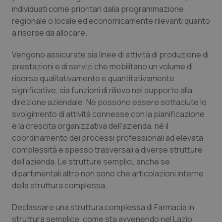
individuati come prioritari dalla programmazione
Salute orale & impianti
regionale o locale ed economicamente rilevanti quanto
a risorse da allocare.
Sangue & coagulazione
Vengono assicurate sia linee di attività di produzione di
Tiroide
prestazioni e di servizi che mobilitano un volume di
risorse qualitativamente e quantitativamente
Tumore al seno
significative, sia funzioni di rilievo nel supporto alla
direzione aziendale. Né possono essere sottaciute lo
svolgimento di attività connesse con la pianificazione
Tumore ovarico
e la crescita organizzativa dell’azienda, né il
coordinamento dei processi professionali ad elevata
Tumori del Polmone & Testa Collo
complessità e spesso trasversali a diverse strutture
dell’azienda. Le strutture semplici, anche se
Tumori gastrointestinali
dipartimentali altro non sono che articolazioni interne
della struttura complessa.
Ulcera & Reflusso
Declassare una struttura complessa di Farmacia in
Vaccini
struttura semplice, come sta avvenendo nel Lazio,