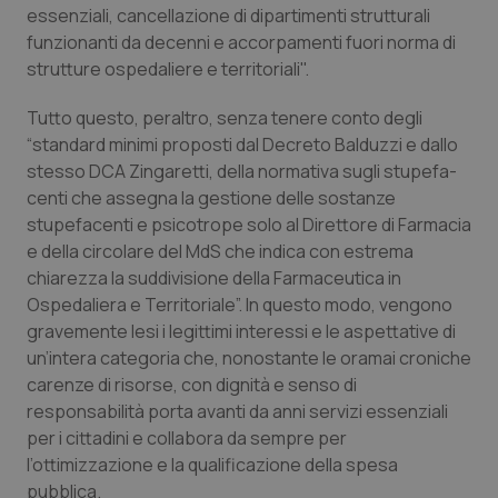
essenziali, cancellazione di dipartimenti strutturali
Piemonte
HIV
funzionanti da decenni e accorpamenti fuori norma di
strutture ospedaliere e territoriali".
Provincia Autonoma di Bolzano
Infezioni & Febbre
Tutto questo, peraltro, senza tenere conto degli
“standard minimi proposti dal Decreto Balduzzi e dallo
Provincia Autonoma di Trento
Ipertensione & Scompenso
stesso DCA Zingaretti, della normativa sugli stupefa-
centi che assegna la gestione delle sostanze
Puglia
Malattie rare
stupefacenti e psicotrope solo al Direttore di Farmacia
e della circolare del MdS che indica con estrema
Sardegna
Malattia di Crohn & Rettocolite Ulcerosa
chiarezza la suddivisione della Farmaceutica in
Ospedaliera e Territoriale”. In questo modo, vengono
Sicilia
Neuroscienze & patologie neurodegenerative
gravemente lesi i legittimi interessi e le aspettative di
un’intera categoria che, nonostante le oramai croniche
carenze di risorse, con dignità e senso di
Toscana
Obesità
responsabilità porta avanti da anni servizi essenziali
per i cittadini e collabora da sempre per
Umbria
Oftalmologia
l’ottimizzazione e la qualificazione della spesa
pubblica.