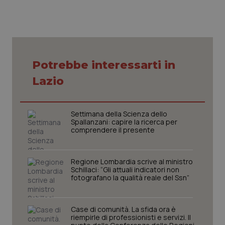
VISITOR_PRIVACY_METADATA
5 mesi
YouTube
settim
.youtube.com
Potrebbe interessarti in
Lazio
Settimana della Scienza dello
Spallanzani: capire la ricerca per
comprendere il presente
Regione Lombardia scrive al ministro
Schillaci: “Gli attuali indicatori non
CookieScriptConsent
5 mesi
CookieScript
fotografano la qualità reale del Ssn”
settim
www.quotidianosanita.it
Case di comunità. La sfida ora è
riempirle di professionisti e servizi. Il