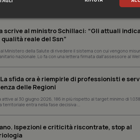
TAGLI
ACC
e e trent'anni dal riconoscimento come Istituto di ricovero e cura a 
rrenze che rappresentano l'occasione per riflettere sul...
sari
Statistici
Mar
crive al ministro Schillaci: “Gli attuali indica
 qualità reale del Ssn”
 Ministero della Salute di rivedere il sistema con cui vengono misur
itario nazionale. Lo fa con una lettera firmata dall'assessore al Welf
Necessari
Statistici
Marketing
tribuiscono a rendere fruibile il sito web abilitandone funzionalità di base quali la nav
a sfida ora è riempirle di professionisti e serviz
protette del sito. Il sito web non è in grado di funzionare correttamente senza questi coo
enza delle Regioni
Fornitore
/
Dominio
Scadenza
Descrizione
METADATA
5 mesi 4
Questo cookie viene utilizzato p
YouTube
ttive al 30 giugno 2026, 186 in più rispetto al target minimo di 1.038
settimane
scelte di consenso e privacy dell'
.youtube.com
 territoriale entra nella fase decisiva:...
interazione con il sito. Registra i
del visitatore riguardo a varie pol
impostazioni sulla privacy, garan
preferenze siano onorate nelle se
ano. Ispezioni e criticità riscontrate, stop al
nt
5 mesi 3
Questo cookie viene utilizzato da
CookieScript
settimane
Script.com per ricordare le pref
riologia
www.quotidianosanita.it
sui cookie dei visitatori. È neces