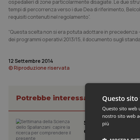
ospedalieri di zone particolarmente disagiate. Le due strut
tempi di percorrenza verso i due Dea di riferimento, Belcolle 
requisiti contenuti nel regolamento”.
“Questa scelta non si era potuta adottare in precedenza – 
dei programmi operativi 2013/15, il documento sugli stand
12 Settembre 2014
© Riproduzione riservata
Potrebbe interessarti in Lazio
Questo sito 
Questo sito web ut
nostro sito web ac
Settimana della Sc
più
comprendere il pr