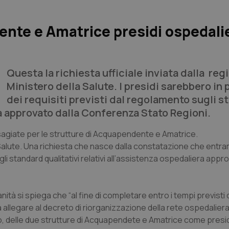
nte e Amatrice presidi ospedalie
Questa la richiesta ufficiale inviata dalla reg
Ministero della Salute. I presidi sarebbero in
dei requisiti previsti dal regolamento sugli 
era approvato dalla Conferenza Stato Regioni.
disagiate per le strutture di Acquapendente e Amatrice.
a Salute. Una richiesta che nasce dalla constatazione che entram
i standard qualitativi relativi all’assistenza ospedaliera appro
anità si spiega che “al fine di completare entro i tempi previsti d
allegare al decreto di riorganizzazione della rete ospedaliera
tto, delle due strutture di Acquapendete e Amatrice come presid