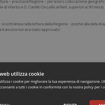
ture – precisa la Regione – per la loro collocazione geografic
di Viterbo e S. Camillo De Lellis di Rieti, superiori ai 90 minuti
si sottolinea nella lettera della Regione – poiché alla data di
ard ancora non era stato approvato”.
web utilizza cookie
ilizza i cookie per migliorare la tua esperienza di navigazione. Ut
consenti a tutti i cookie in conformità con la nostra policy per i 
ienza dello Spallanzani: capire la ricerca per
esente
RIFIUTA