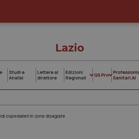
Lazio
e
Studi e
Lettere al
Edizioni
Professionis
QS Pro
Analisi
direttore
Regionali
Sanitari.AI
i ospedalieri in zone disagiate