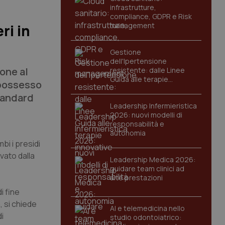
infrastrutture,
compliance, GDPR e Risk
management
ri in
Gestione
dell'Ipertensione
ione al
resistente: dalle Linee
Guida alle terapie
 possesso
innovative
standard
Leadership Infermieristica
2026: nuovi modelli di
responsabilità e
autonomia
bi i presidi
vato dalla
Leadership Medica 2026:
guidare team clinici ad
alte prestazioni
i fine
, si chiede
AI e telemedicina nello
i
studio odontoiatrico: