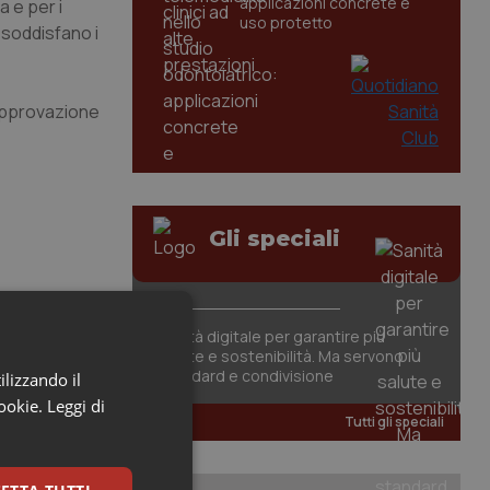
applicazioni concrete e
a e per i
uso protetto
, soddisfano i
 approvazione
Gli speciali
Sanità digitale per garantire più
salute e sostenibilità. Ma servono
standard e condivisione
ilizzando il
cookie.
Leggi di
Tutti gli speciali