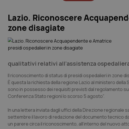
Lazio. Riconoscere Acquapende
zone disagiate
qualitativi relativi all’assistenza ospedali
Il riconoscimento di status di presidi ospedalieri in zone 
È questa la richiesta della regione Lazio al ministero dell
sono in possesso dei requisiti previsti dal regolamento sugl
Conferenza Stato regioni lo scorso 5 agosto”.
In una lettera inviata dagli uffici della Direzione regionale s
settembre il lavoro di redazione del documento tecnico da 
un parere circa il riconoscimento, all’interno del nuovo a