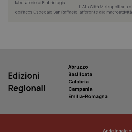
L’ Ats Città Metropolitana d
dell'Irccs Ospedale San Raffaele, afferente alla macroattività 
tracking-sites-ironf
tracking-enable
tracking-sites-ironf
session-id
_ga
Abruzzo
Edizioni
Basilicata
Calabria
Regionali
Campania
PHPSESSID
Emilia-Romagna
_ga_KM60CM4NPH
Sede legale e