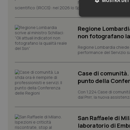
MOSTRA DET
Novant'anni dalla fondazion
scientifico (IRCCS): nel 2026 lo Spallanzani celebra due rico
Neces
Regione Lombardia s
non fotografano la
Regione Lombardia chiede al
performance del Servizio san
I cookie necessari con
Case di comunità. L
e l'accesso alle aree 
punto della Confer
Nome
VISITOR_PRIVACY_
Con 1.224 Case di comunità a
dal Pnrr, la nuova assistenza
San Raffaele di Mil
CookieScriptConse
laboratorio di Emb