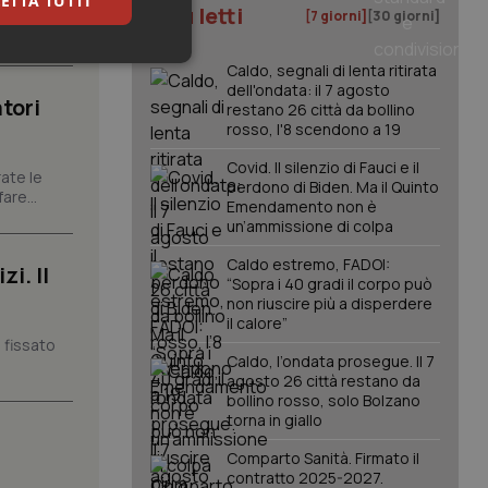
ETTA TUTTI
carattere
I più letti
[7 giorni]
[30 giorni]
keting
Caldo, segnali di lenta ritirata
dell'ondata: il 7 agosto
tori
restano 26 città da bollino
rosso, l'8 scendono a 19
Covid. Il silenzio di Fauci e il
ate le
perdono di Biden. Ma il Quinto
are...
Emendamento non è
un’ammissione di colpa
igazione sulle pagine
Caldo estremo, FADOI:
i. Il
kie.
“Sopra i 40 gradi il corpo può
non riuscire più a disperdere
il calore”
er memorizzare le
 fissato
utente per la loro
Caldo, l’ondata prosegue. Il 7
 dati sul consenso
agosto 26 città restano da
itiche e
bollino rosso, solo Bolzano
tendo che le loro
ssioni future.
torna in giallo
l servizio Cookie-
Comparto Sanità. Firmato il
erenze di consenso
contratto 2025-2027.
sario che il banner