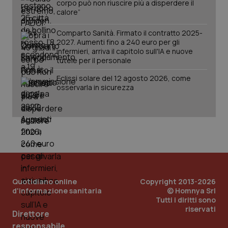
corpo può non riuscire più a disperdere il
calore”
Comparto Sanità. Firmato il contratto 2025-
2027. Aumenti fino a 240 euro per gli
infermieri, arriva il capitolo sull'IA e nuove
tutele per il personale
Eclissi solare del 12 agosto 2026, come
osservarla in sicurezza
Quotidiano online
Copyright 2013-2026
d'informazione sanitaria
© Homnya Srl
Tutti i diritti sono
riservati
Direttore
PHPSESSID
Sessio
PHP.net
www.quotidianosanita.it
responsabile