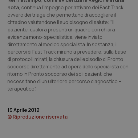
Nel frattempo, come evidenzia la Regione in una
nota
, continua l’impegno per attivare dei Fast Track,
Piemonte
HIV
ovvero dei triage che permettano di accogliere il
cittadino valutandone il suo bisogno di salute: “Il
Provincia Autonoma di Bolzano
Infezioni & Febbre
paziente, qualora presenti un quadro con chiara
evidenza mono-specialistica, viene inviato
Provincia Autonoma di Trento
Ipertensione & Scompenso
direttamente al medico specialista. In sostanza, i
percorsi di Fast Track mirano a prevedere, sulla base
Puglia
Malattie rare
di protocolli mirati, la chiusura dell’episodio di Pronto
soccorso direttamente ad opera dello specialista con
ritorno in Pronto soccorso dei soli pazienti che
Sardegna
Malattia di Crohn & Rettocolite Ulcerosa
necessitano di un ulteriore percorso diagnostico –
terapeutico”.
Sicilia
Neuroscienze & patologie neurodegenerative
Toscana
Obesità
19 Aprile 2019
© Riproduzione riservata
Umbria
Oftalmologia