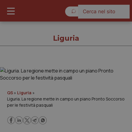
Sabato 8 Agosto 2026
Liguria
Liguria
Cronache
QS
»
Liguria
»
Liguria. La regione mette in campo un piano Pronto Soccorso
Governo e Parlamento
per le festività pasquali
Regioni e Asl
Lavoro e Professioni