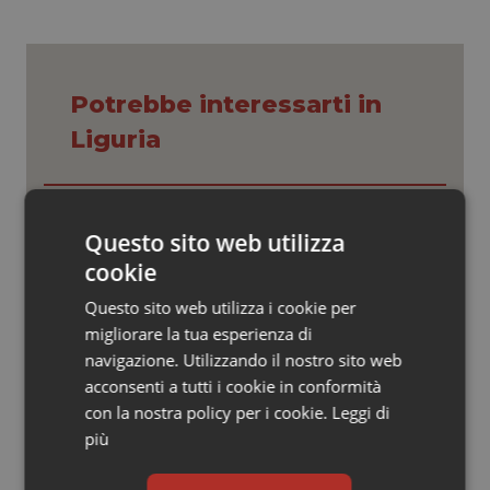
Valle D’Aosta
Oncodermatologia
Veneto
Oncoematologia
Potrebbe interessarti in
Oncologia & Nutrizione
Liguria
Psoriasi & pelle
Settimana della Scienza dello
Quotidiano Cardiologia
Spallanzani: capire la ricerca per
Questo sito web utilizza
comprendere il presente
cookie
Quotidiano Chirurgia
Questo sito web utilizza i cookie per
Regione Lombardia scrive al ministro
Schillaci: “Gli attuali indicatori non
migliorare la tua esperienza di
Quotidiano Oncologia
fotografano la qualità reale del Ssn”
navigazione. Utilizzando il nostro sito web
acconsenti a tutti i cookie in conformità
Quotidiano Pediatria
con la nostra policy per i cookie.
Leggi di
Case di comunità. La sfida ora è
riempirle di professionisti e servizi. Il
più
punto della Conferenza delle Regioni
Rene & patologie urogenitali