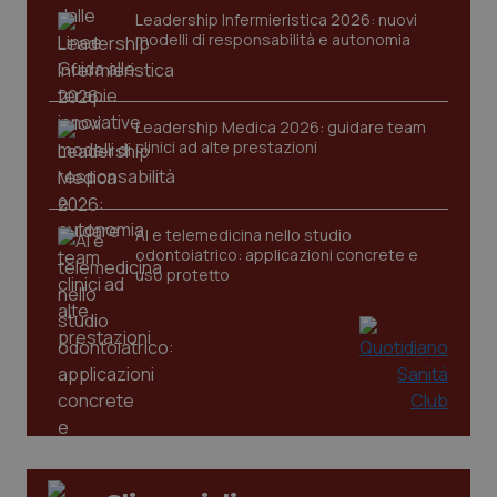
VISITOR_PRIVACY_METADATA
5 mesi
YouTube
Leadership Infermieristica 2026: nuovi
settim
.youtube.com
modelli di responsabilità e autonomia
Leadership Medica 2026: guidare team
clinici ad alte prestazioni
AI e telemedicina nello studio
odontoiatrico: applicazioni concrete e
uso protetto
CookieScriptConsent
5 mesi
CookieScript
settim
www.quotidianosanita.it