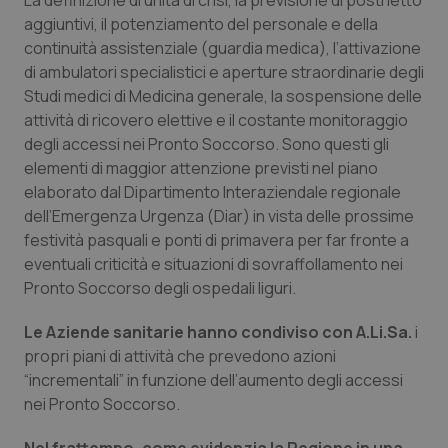
La definizione di unità di crisi, la previsione di posti letto
Calabria
Asma & BPCO
aggiuntivi, il potenziamento del personale e della
continuità assistenziale (guardia medica), l’attivazione
Campania
Car-T
di ambulatori specialistici e aperture straordinarie degli
Studi medici di Medicina generale, la sospensione delle
Emilia-Romagna
Colesterolo & coronaropatie
attività di ricovero elettive e il costante monitoraggio
degli accessi nei Pronto Soccorso. Sono questi gli
elementi di maggior attenzione previsti nel piano
Friuli Venezia Giulia
Dermatite Atopica
elaborato dal Dipartimento Interaziendale regionale
dell’Emergenza Urgenza (Diar) in vista delle prossime
Lazio
Diabete & glucometri
festività pasquali e ponti di primavera per far fronte a
eventuali criticità e situazioni di sovraffollamento nei
Liguria
Disturbi dell’umore
Pronto Soccorso degli ospedali liguri.
Lombardia
Dolore
Le Aziende sanitarie hanno condiviso con A.Li.Sa.
i
propri piani di attività che prevedono azioni
Marche
Donna & Salute
“incrementali” in funzione dell’aumento degli accessi
nei Pronto Soccorso.
Molise
Epatiti