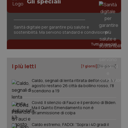
Gli speciali
Sanità digitale per garantire più salute e
sostenibilità. Ma servono standard e condivisione
tracking-sites-ironfish-
www.quotidianosanita.it
4
tracking-enable
settim
Tutti gli speciali
2 gior
I più letti
[7 giorni]
[30 giorni]
tracking-sites-ironfish-
www.quotidianosanita.it
4
session-id
settim
2 gior
Caldo, segnali di lenta ritirata dell'ondata: il 7
agosto restano 26 città da bollino rosso, l'8
scendono a 19
Covid. Il silenzio di Fauci e il perdono di Biden.
_ga
1 anno
Google LLC
Ma il Quinto Emendamento non è
mes
.quotidianosanita.it
un’ammissione di colpa
Caldo estremo, FADOI: “Sopra i 40 gradi il