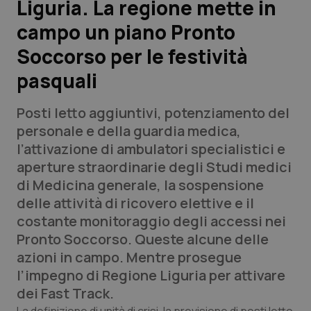
Liguria. La regione mette in
campo un piano Pronto
Scienza e Farmaci
Soccorso per le festività
Studi e Analisi
pasquali
Lettere al direttore
Posti letto aggiuntivi, potenziamento del
personale e della guardia medica,
Edizioni Regionali
l’attivazione di ambulatori specialistici e
aperture straordinarie degli Studi medici
QS Pro
di Medicina generale, la sospensione
delle attività di ricovero elettive e il
Professionisti Sanitari.AI
costante monitoraggio degli accessi nei
Pronto Soccorso. Queste alcune delle
Abruzzo
QS Pro Gold
azioni in campo. Mentre prosegue
l’impegno di Regione Liguria per attivare
QS Club
Newsletter
Basilicata
Artrite & artrosi
dei Fast Track.