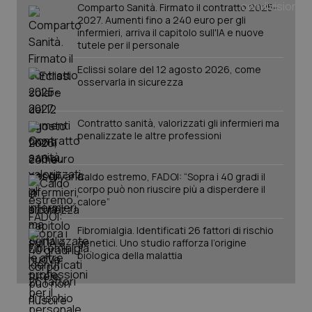
_ga
1 anno
Google LLC
Comparto Sanità. Firmato il contratto 2025-
mes
.quotidianosanita.it
2027. Aumenti fino a 240 euro per gli
infermieri, arriva il capitolo sull'IA e nuove
tutele per il personale
Eclissi solare del 12 agosto 2026, come
osservarla in sicurezza
Contratto sanità, valorizzati gli infermieri ma
penalizzate le altre professioni
Caldo estremo, FADOI: “Sopra i 40 gradi il
corpo può non riuscire più a disperdere il
calore”
Fibromialgia. Identificati 26 fattori di rischio
genetici. Uno studio rafforza l’origine
biologica della malattia