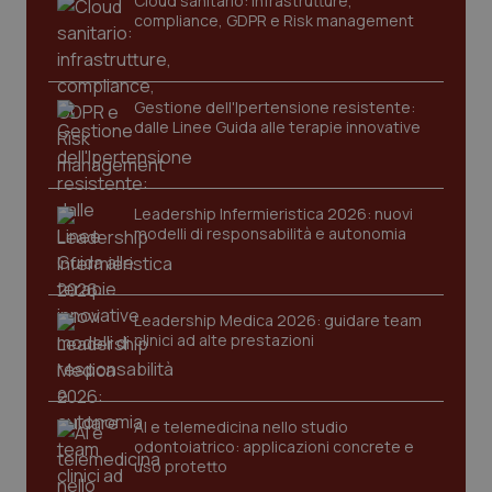
Cloud sanitario: infrastrutture,
navigazione sulle pagine e l'accesso alle aree
compliance, GDPR e Risk management
protette del sito. Il sito web non è in grado di
funzionare correttamente senza questi cookie.
Nome
Fornitore
/
Dominio
Scaden
Gestione dell'Ipertensione resistente:
VISITOR_PRIVACY_METADATA
5 mesi
YouTube
settim
.youtube.com
dalle Linee Guida alle terapie innovative
Leadership Infermieristica 2026: nuovi
modelli di responsabilità e autonomia
Leadership Medica 2026: guidare team
clinici ad alte prestazioni
AI e telemedicina nello studio
odontoiatrico: applicazioni concrete e
CookieScriptConsent
5 mesi
CookieScript
uso protetto
settim
www.quotidianosanita.it