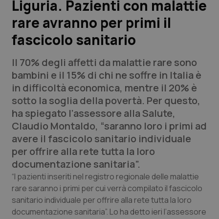
Liguria. Pazienti con malattie
rare avranno per primi il
Scienza e Farmaci
fascicolo sanitario
Studi e Analisi
Il 70% degli affetti da malattie rare sono
Lettere al direttore
bambini e il 15% di chi ne soffre in Italia è
in difficoltà economica, mentre il 20% è
Edizioni Regionali
sotto la soglia della povertà. Per questo,
ha spiegato l’assessore alla Salute,
QS Pro
Claudio Montaldo, “saranno loro i primi ad
avere il fascicolo sanitario individuale
Professionisti Sanitari.AI
per offrire alla rete tutta la loro
documentazione sanitaria”.
Abruzzo
QS Pro Gold
“I pazienti inseriti nel registro regionale delle malattie
rare saranno i primi per cui verrà compilato il fascicolo
QS Club
Newsletter
sanitario individuale per offrire alla rete tutta la loro
Basilicata
Artrite & artrosi
documentazione sanitaria”. Lo ha detto ieri l’assessore