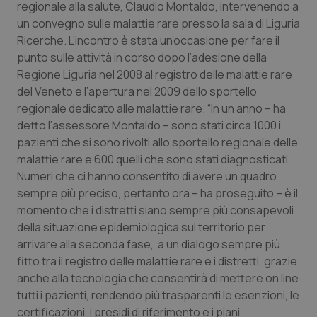
regionale alla salute, Claudio Montaldo, intervenendo a
Calabria
Asma & BPCO
un convegno sulle malattie rare presso la sala di Liguria
Ricerche. L’incontro è stata un’occasione per fare il
Campania
Car-T
punto sulle attività in corso dopo l’adesione della
Regione Liguria nel 2008 al registro delle malattie rare
Emilia-Romagna
Colesterolo & coronaropatie
del Veneto e l’apertura nel 2009 dello sportello
regionale dedicato alle malattie rare. “In un anno – ha
Friuli Venezia Giulia
Dermatite Atopica
detto l’assessore Montaldo – sono stati circa 1000 i
pazienti che si sono rivolti allo sportello regionale delle
Lazio
Diabete & glucometri
malattie rare e 600 quelli che sono stati diagnosticati.
Numeri che ci hanno consentito di avere un quadro
sempre più preciso, pertanto ora – ha proseguito – è il
Liguria
Disturbi dell’umore
momento che i distretti siano sempre più consapevoli
della situazione epidemiologica sul territorio per
Lombardia
Dolore
arrivare alla seconda fase, a un dialogo sempre più
fitto tra il registro delle malattie rare e i distretti, grazie
Marche
Donna & Salute
anche alla tecnologia che consentirà di mettere on line
tutti i pazienti, rendendo più trasparenti le esenzioni, le
Molise
Epatiti
certificazioni, i presidi di riferimento e i piani