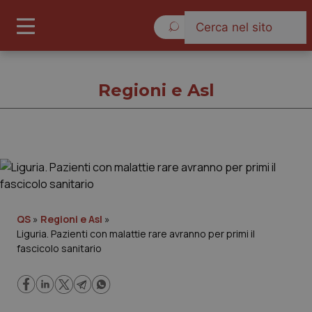
Giovedì 6 Agosto 2026
Regioni e Asl
Regioni e Asl
Cronache
QS
»
Regioni e Asl
»
Liguria. Pazienti con malattie rare avranno per primi il
Governo e Parlamento
fascicolo sanitario
Regioni e Asl
Lavoro e Professioni