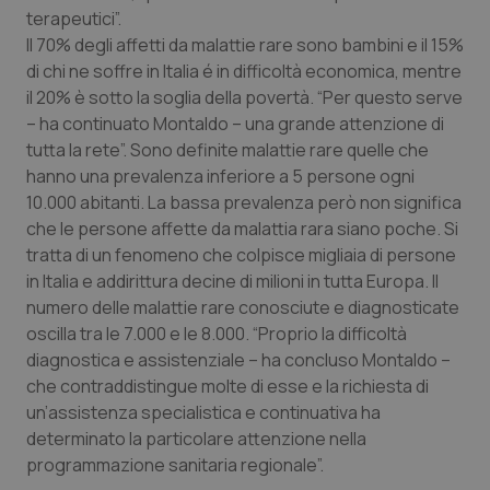
terapeutici”.
Piemonte
HIV
Il 70% degli affetti da malattie rare sono bambini e il 15%
di chi ne soffre in Italia é in difficoltà economica, mentre
Provincia Autonoma di Bolzano
Infezioni & Febbre
il 20% è sotto la soglia della povertà. “Per questo serve
– ha continuato Montaldo – una grande attenzione di
tutta la rete”. Sono definite malattie rare quelle che
Provincia Autonoma di Trento
Ipertensione & Scompenso
hanno una prevalenza inferiore a 5 persone ogni
10.000 abitanti. La bassa prevalenza però non significa
Puglia
Malattie rare
che le persone affette da malattia rara siano poche. Si
tratta di un fenomeno che colpisce migliaia di persone
Sardegna
Malattia di Crohn & Rettocolite Ulcerosa
in Italia e addirittura decine di milioni in tutta Europa. Il
numero delle malattie rare conosciute e diagnosticate
Sicilia
Neuroscienze & patologie neurodegenerative
oscilla tra le 7.000 e le 8.000. “Proprio la difficoltà
diagnostica e assistenziale – ha concluso Montaldo –
Toscana
Obesità
che contraddistingue molte di esse e la richiesta di
un’assistenza specialistica e continuativa ha
Umbria
Oftalmologia
determinato la particolare attenzione nella
programmazione sanitaria regionale”.