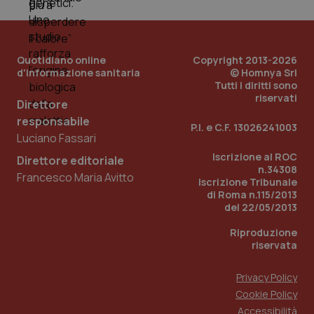
PHPSESSID
Sessio
PHP.net
www.quotidianosanita.it
Quotidiano online
Copyright 2013-2026
d'informazione sanitaria
© Homnya Srl
Tutti i diritti sono
riservati
Direttore
responsabile
P.I. e C.F. 13026241003
Luciano Fassari
Iscrizione al ROC
Direttore editoriale
n.34308
Francesco Maria Avitto
Iscrizione Tribunale
di Roma n.115/2013
del 22/05/2013
Riproduzione
riservata
Privacy Policy
Cookie Policy
_ga_KM60CM4NPH
.quotidianosanita.it
1 anno
mes
Accessibilità