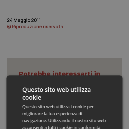
Valle D’Aosta
Oncodermatologia
Veneto
Oncoematologia
24 Maggio 2011
© Riproduzione riservata
Oncologia & Nutrizione
Psoriasi & pelle
Quotidiano Cardiologia
Potrebbe interessarti in
Quotidiano Chirurgia
Regioni e Asl
Questo sito web utilizza
Quotidiano Oncologia
cookie
Puglia. Unità di crisi sanitaria al lavoro,
Quotidiano Pediatria
Questo sito web utilizza i cookie per
Decaro accelera su 118, liste d’attesa
e conti
migliorare la tua esperienza di
Rene & patologie urogenitali
navigazione. Utilizzando il nostro sito web
acconsenti a tutti i cookie in conformità