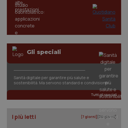
Gli speciali
tracking-sites-ironfish-
www.quotidianosanita.it
4
tracking-enable
settim
2 gior
Sanità digitale per garantire più salute e
sostenibilità. Ma servono standard e condivisione
Tutti gli speciali
tracking-sites-ironfish-
www.quotidianosanita.it
4
session-id
settim
2 gior
I più letti
[7 giorni]
[30 giorni]