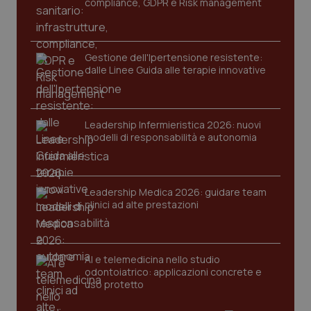
compliance, GDPR e Risk management
protette del sito. Il sito web non è in grado di
funzionare correttamente senza questi cookie.
Nome
Fornitore
/
Dominio
Scaden
Gestione dell'Ipertensione resistente:
VISITOR_PRIVACY_METADATA
5 mesi
YouTube
dalle Linee Guida alle terapie innovative
settim
.youtube.com
Leadership Infermieristica 2026: nuovi
modelli di responsabilità e autonomia
Leadership Medica 2026: guidare team
clinici ad alte prestazioni
AI e telemedicina nello studio
odontoiatrico: applicazioni concrete e
uso protetto
CookieScriptConsent
5 mesi
CookieScript
settim
www.quotidianosanita.it