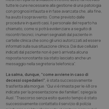
tutte le cure necessarie alla gestione di una patologia
Piemonte
HIV
con prognosi infausta e in fase avanzata che, alla fine,
ha avuto il sopravvento. Come previsto dalle
Provincia Autonoma di Bolzano
Infezioni & Febbre
procedure in questi casi, il personale del reparto ha
chiamato, come si potrà evidenziare a seguito di
Provincia Autonoma di Trento
Ipertensione & Scompenso
riscontri tecnici, i numeri segnalati dal paziente in
cartelle clinica che sono gli unici autorizzati ad essere
informati sulla sua situazione clinica. Dai due cellulari
Puglia
Malattie rare
indicati dal paziente non è però arrivata alcuna
risposta nonostante sia stato lasciato anche un
Sardegna
Malattia di Crohn & Rettocolite Ulcerosa
messaggio nella segreteria telefonica”.
Sicilia
Neuroscienze & patologie neurodegenerative
La salma, dunque, “come avviene in caso di
decessi ospedalieri”
, è stata successivamente
Toscana
Obesità
trasferita alla morgue. “Qui vi è rimasta per le 48 ore
indicate per la presentazione dei familiari”, spiega la
Umbria
Oftalmologia
Ausl. “Trascorso senza esito questo tempo è stato
successivamente contattato il servizio di polizia