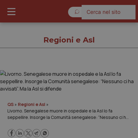
Domenica 9 Agosto 2026
Regioni e Asl
Regioni e Asl
Cronache
Governo e Parlamento
QS
»
Regioni e Asl
»
Livorno. Senegalese muore in ospedale e la Asl lo fa
seppellire. Insorge la Comunità senegalese: “Nessuno ci ha
Regioni e Asl
avvisati”. Ma la Asl si difende
Lavoro e Professioni