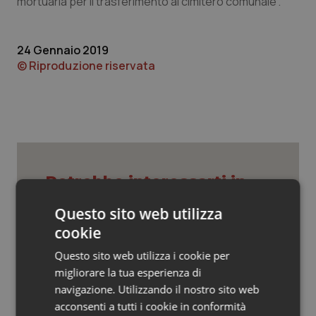
mortuaria per il trasferimento al cimitero comunale”.
Valle D’Aosta
Oncodermatologia
Veneto
Oncoematologia
24 Gennaio 2019
© Riproduzione riservata
Oncologia & Nutrizione
Psoriasi & pelle
Quotidiano Cardiologia
Potrebbe interessarti in
Quotidiano Chirurgia
Regioni e Asl
Questo sito web utilizza
Quotidiano Oncologia
cookie
Settimana della Scienza dello
Questo sito web utilizza i cookie per
Quotidiano Pediatria
Spallanzani: capire la ricerca per
migliorare la tua esperienza di
comprendere il presente
navigazione. Utilizzando il nostro sito web
Rene & patologie urogenitali
acconsenti a tutti i cookie in conformità