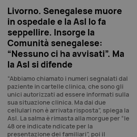
Livorno. Senegalese muore
Scienza e Farmaci
in ospedale e la Asl lo fa
seppellire. Insorge la
Studi e Analisi
Comunità senegalese:
Lettere al direttore
“Nessuno ci ha avvisati”. Ma
Edizioni Regionali
la Asl si difende
QS Pro
“Abbiamo chiamato i numeri segnalati dal
paziente in cartelle clinica, che sono gli
Professionisti Sanitari.AI
unici autorizzati ad essere informati sulla
sua situazione clinica. Ma dai due
cellulari non è arrivata risposta”, spiega la
Abruzzo
QS Pro Gold
Asl. La salma è rimasta alla morgue per “le
QS Club
Newsletter
48 ore indicate ndicate per la
Basilicata
Artrite & artrosi
presentazione dei familiari”, poi il