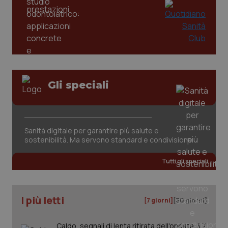
Gli speciali
tracking-sites-ironfish-
www.quotidianosanita.it
4
tracking-enable
settim
2 gior
Sanità digitale per garantire più salute e
sostenibilità. Ma servono standard e condivisione
Tutti gli speciali
tracking-sites-ironfish-
www.quotidianosanita.it
4
session-id
settim
2 gior
I più letti
[7 giorni]
[30 giorni]
Caldo, segnali di lenta ritirata dell'ondata: il 7
_ga
1 anno
Google LLC