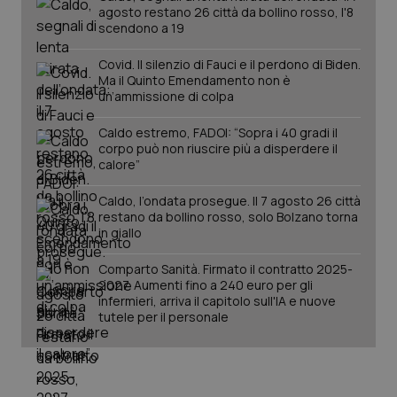
mes
.quotidianosanita.it
agosto restano 26 città da bollino rosso, l'8
scendono a 19
Covid. Il silenzio di Fauci e il perdono di Biden.
Ma il Quinto Emendamento non è
un’ammissione di colpa
Caldo estremo, FADOI: “Sopra i 40 gradi il
corpo può non riuscire più a disperdere il
calore”
Caldo, l’ondata prosegue. Il 7 agosto 26 città
restano da bollino rosso, solo Bolzano torna
in giallo
Comparto Sanità. Firmato il contratto 2025-
2027. Aumenti fino a 240 euro per gli
infermieri, arriva il capitolo sull'IA e nuove
tutele per il personale