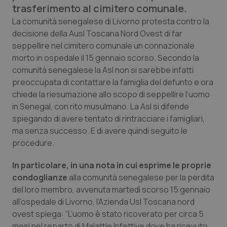
trasferimento al cimitero comunale.
Calabria
Asma & BPCO
La comunità senegalese di Livorno protesta contro la
decisione della Ausl Toscana Nord Ovest di far
Campania
Car-T
seppellire nel cimitero comunale un connazionale
morto in ospedale il 15 gennaio scorso. Secondo la
Emilia-Romagna
Colesterolo & coronaropatie
comunità senegalese la Asl non si sarebbe infatti
preoccupata di contattare la famiglia del defunto e ora
Friuli Venezia Giulia
Dermatite Atopica
chiede la riesumazione allo scopo di seppellire l’uomo
in Senegal, con rito musulmano. La Asl si difende
Lazio
Diabete & glucometri
spiegando di avere tentato di rintracciare i famigliari,
ma senza successo. E di avere quindi seguito le
Liguria
Disturbi dell’umore
procedure.
In particolare, in una nota in cui esprime le proprie
Lombardia
Dolore
condoglianze
alla comunità senegalese per la perdita
del loro membro, avvenuta martedì scorso 15 gennaio
Marche
Donna & Salute
all’ospedale di Livorno, l’Azienda Usl Toscana nord
ovest spiega: “L’uomo è stato ricoverato per circa 5
Molise
Epatiti
mesi nel reparto di Malattie Infettive dove ha ricevuto