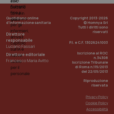
PHPSESSID
Sessio
PHP.net
www.quotidianosanita.it
Quotidiano online
Copyright 2013-2026
d'informazione sanitaria
© Homnya Srl
Tutti i diritti sono
riservati
Direttore
responsabile
P.I. e C.F. 13026241003
Luciano Fassari
Iscrizione al ROC
Direttore editoriale
n.34308
Francesco Maria Avitto
Iscrizione Tribunale
di Roma n.115/2013
del 22/05/2013
Riproduzione
riservata
Privacy Policy
Cookie Policy
_ga_KM60CM4NPH
.quotidianosanita.it
1 anno
Accessibilità
mes