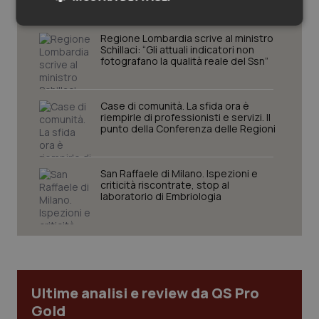
Necessari
Statistici
Marketing
Regione Lombardia scrive al ministro
Schillaci: “Gli attuali indicatori non
fotografano la qualità reale del Ssn”
Case di comunità. La sfida ora è
riempirle di professionisti e servizi. Il
Necessari
punto della Conferenza delle Regioni
Statistici
Marketing
I cookie necessari contribuiscono a rendere fruibile il
sito web abilitandone funzionalità di base quali la
San Raffaele di Milano. Ispezioni e
navigazione sulle pagine e l'accesso alle aree
criticità riscontrate, stop al
protette del sito. Il sito web non è in grado di
laboratorio di Embriologia
funzionare correttamente senza questi cookie.
Nome
Fornitore
/
Dominio
Scaden
VISITOR_PRIVACY_METADATA
5 mesi
YouTube
settim
.youtube.com
Ultime analisi e review da QS Pro
Gold