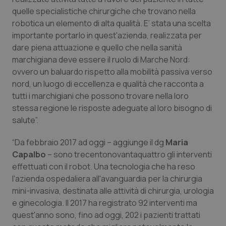
quelle specialistiche chirurgiche che trovano nella
Piemonte
HIV
robotica un elemento di alta qualità. E’ stata una scelta
importante portarlo in quest'azienda, realizzata per
Provincia Autonoma di Bolzano
Infezioni & Febbre
dare piena attuazione e quello che nella sanità
marchigiana deve essere il ruolo di Marche Nord:
Provincia Autonoma di Trento
Ipertensione & Scompenso
ovvero un baluardo rispetto alla mobilità passiva verso
nord, un luogo di eccellenza e qualità che racconta a
tutti i marchigiani che possono trovare nella loro
Puglia
Malattie rare
stessa regione le risposte adeguate al loro bisogno di
salute”.
Sardegna
Malattia di Crohn & Rettocolite Ulcerosa
“Da febbraio 2017 ad oggi – aggiunge il dg
Maria
Sicilia
Neuroscienze & patologie neurodegenerative
Capalbo
– sono trecentonovantaquattro gli interventi
effettuati con il robot. Una tecnologia che ha reso
Toscana
Obesità
l'azienda ospedaliera all'avanguardia per la chirurgia
mini-invasiva, destinata alle attività di chirurgia, urologia
Umbria
Oftalmologia
e ginecologia. Il 2017 ha registrato 92 interventi ma
quest'anno sono, fino ad oggi, 202 i pazienti trattati