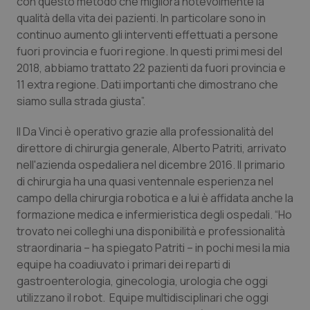
con questo metodo che migliora notevolmente la
Valle D’Aosta
Oncodermatologia
qualità della vita dei pazienti. In particolare sono in
continuo aumento gli interventi effettuati a persone
Veneto
Oncoematologia
fuori provincia e fuori regione. In questi primi mesi del
2018, abbiamo trattato 22 pazienti da fuori provincia e
Oncologia & Nutrizione
11 extra regione. Dati importanti che dimostrano che
siamo sulla strada giusta”.
Psoriasi & pelle
Il Da Vinci è operativo grazie alla professionalità del
Quotidiano Cardiologia
direttore di chirurgia generale, Alberto Patriti, arrivato
nell'azienda ospedaliera nel dicembre 2016. Il primario
di chirurgia ha una quasi ventennale esperienza nel
Quotidiano Chirurgia
campo della chirurgia robotica e a lui è affidata anche la
formazione medica e infermieristica degli ospedali. “Ho
Quotidiano Oncologia
trovato nei colleghi una disponibilità e professionalità
straordinaria – ha spiegato Patriti – in pochi mesi la mia
Quotidiano Pediatria
equipe ha coadiuvato i primari dei reparti di
gastroenterologia, ginecologia, urologia che oggi
Rene & patologie urogenitali
utilizzano il robot.
Equipe multidisciplinari che oggi