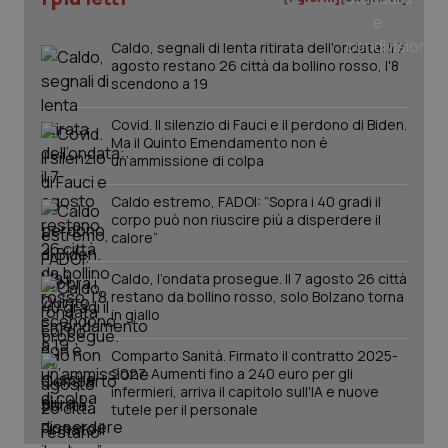
Caldo, segnali di lenta ritirata dell'ondata: il 7
agosto restano 26 città da bollino rosso, l'8
scendono a 19
Covid. Il silenzio di Fauci e il perdono di Biden.
Ma il Quinto Emendamento non è
un’ammissione di colpa
Caldo estremo, FADOI: “Sopra i 40 gradi il
corpo può non riuscire più a disperdere il
calore”
Caldo, l’ondata prosegue. Il 7 agosto 26 città
restano da bollino rosso, solo Bolzano torna
PHPSESSID
Sessio
PHP.net
in giallo
www.quotidianosanita.it
Comparto Sanità. Firmato il contratto 2025-
2027. Aumenti fino a 240 euro per gli
infermieri, arriva il capitolo sull'IA e nuove
tutele per il personale