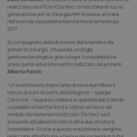
Calabria
Asma & BPCO
realizzata con il Robot Da Vinci, la macchina di nuova
generazione per la chirurgia mini-invasiva, arrivata
Campania
Car-T
nell'azienda ospedaliera Marche Nord nel febbraio
2017.
Emilia-Romagna
Colesterolo & coronaropatie
Accompagnato dalla direzione dell'azienda e dai
primari di chirurgia, ortopedia, urologia,
Friuli Venezia Giulia
Dermatite Atopica
gastroenterologia e ginecologia, il presidente ha
preso parte ad un intervento realizzato dal primario
Lazio
Diabete & glucometri
Alberto Patriti
.
Liguria
Disturbi dell’umore
“Un investimento importante di circa due milioni e
mezzo di euro da parte della Regione – spiega
Ceriscioli – l’apparecchiatura acquistata dall’azienda
Lombardia
Dolore
ospedaliera Marche Nord è l’ultima versione del
modello del sistema robotizzato ‘Da Vinci’ ed è
Marche
Donna & Salute
presente attualmente solo in altre due strutture
ospedaliere. Grazie a questo macchinario vengono
Molise
Epatiti
realizzate attività tutte a favore del paziente in tutte