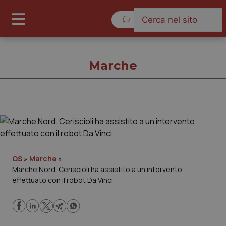
Domenica 9 Agosto 2026
Marche
Marche
Cronache
QS
»
Marche
»
Marche Nord. Ceriscioli ha assistito a un intervento
Governo e Parlamento
effettuato con il robot Da Vinci
Regioni e Asl
Lavoro e Professioni