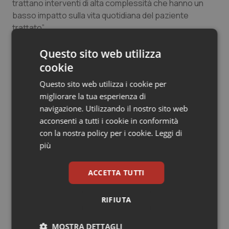
trattano interventi di alta complessità che hanno un
Salute orale & impianti
basso impatto sulla vita quotidiana del paziente
trattato”.
Sangue & coagulazione
Questo sito web utilizza
23 Novembre 2018
Tiroide
cookie
© Riproduzione riservata
Questo sito web utilizza i cookie per
Tumore al seno
migliorare la tua esperienza di
navigazione. Utilizzando il nostro sito web
Tumore ovarico
acconsenti a tutti i cookie in conformità
con la nostra policy per i cookie.
Leggi di
Tumori del Polmone & Testa Collo
più
Potrebbe interessarti in
Tumori gastrointestinali
Marche
ACCETTA TUTTI
Ulcera & Reflusso
RIFIUTA
Settimana della Scienza dello
Spallanzani: capire la ricerca per
Vaccini
comprendere il presente
MOSTRA DETTAGLI