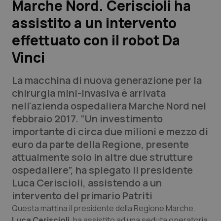
Marche Nord. Ceriscioli ha
assistito a un intervento
Scienza e Farmaci
effettuato con il robot Da
Studi e Analisi
Vinci
Lettere al direttore
La macchina di nuova generazione per la
chirurgia mini-invasiva è arrivata
Edizioni Regionali
nell'azienda ospedaliera Marche Nord nel
febbraio 2017. “Un investimento
QS Pro
importante di circa due milioni e mezzo di
euro da parte della Regione, presente
Professionisti Sanitari.AI
attualmente solo in altre due strutture
ospedaliere”, ha spiegato il presidente
Abruzzo
QS Pro Gold
Luca Ceriscioli, assistendo a un
intervento del primario Patriti
QS Club
Newsletter
Basilicata
Artrite & artrosi
Questa mattina il presidente della Regione Marche,
Luca Ceriscioli
, ha assistito ad una seduta operatoria