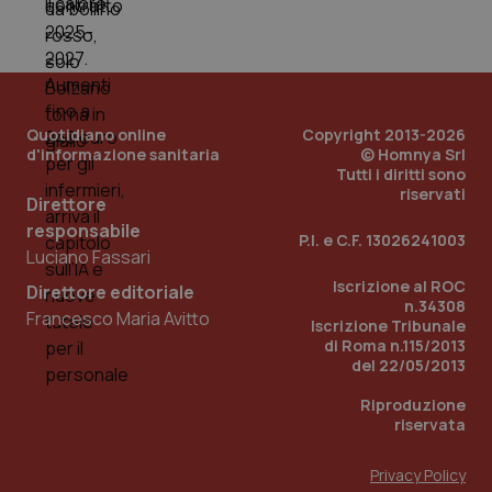
Quotidiano online
Copyright 2013-2026
d'informazione sanitaria
© Homnya Srl
Tutti i diritti sono
riservati
Direttore
responsabile
P.I. e C.F. 13026241003
_ga_KM60CM4NPH
.quotidianosanita.it
1 anno
Luciano Fassari
mes
Iscrizione al ROC
Direttore editoriale
n.34308
Francesco Maria Avitto
Iscrizione Tribunale
di Roma n.115/2013
del 22/05/2013
Riproduzione
riservata
Fornitore
/
Nome
Scadenza
Descrizion
Dominio
Privacy Policy
Nome
Fornitore
/
Dominio
Scadenza
Des