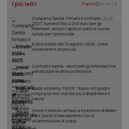
I più letti
[7 giorni]
[30 giorni]
Comparto Sanità. Firmato il contratto 2025-
2027. Aumenti fino a 240 euro per gli
PHPSESSID
Sessio
PHP.net
infermieri, arriva il capitolo sull'IA e nuove
www.quotidianosanita.it
tutele per il personale
Eclissi solare del 12 agosto 2026, come
osservarla in sicurezza
Contratto sanità, valorizzati gli infermieri ma
penalizzate le altre professioni
Caldo estremo, FADOI: “Sopra i 40 gradi il
corpo può non riuscire più a disperdere il
calore”
Covid. Il silenzio di Fauci e il perdono di Biden.
Ma il Quinto Emendamento non è
un’ammissione di colpa