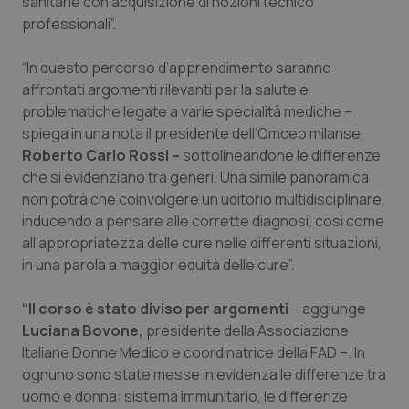
sanitarie con acquisizione di nozioni tecnico
professionali”.
Piemonte
HIV
“In questo percorso d’apprendimento saranno
Provincia Autonoma di Bolzano
Infezioni & Febbre
affrontati argomenti rilevanti per la salute e
problematiche legate a varie specialità mediche –
Provincia Autonoma di Trento
Ipertensione & Scompenso
spiega in una nota il presidente dell’Omceo milanse,
Roberto Carlo Rossi –
sottolineandone le differenze
Puglia
Malattie rare
che si evidenziano tra generi. Una simile panoramica
non potrà che coinvolgere un uditorio multidisciplinare,
inducendo a pensare alle corrette diagnosi, così come
Sardegna
Malattia di Crohn & Rettocolite Ulcerosa
all’appropriatezza delle cure nelle differenti situazioni,
in una parola a maggior equità delle cure”.
Sicilia
Neuroscienze & patologie neurodegenerative
“Il corso è stato diviso per argomenti
– aggiunge
Toscana
Obesità
Luciana Bovone,
presidente della Associazione
Italiane Donne Medico e coordinatrice della FAD –. In
Umbria
Oftalmologia
ognuno sono state messe in evidenza le differenze tra
uomo e donna: sistema immunitario, le differenze