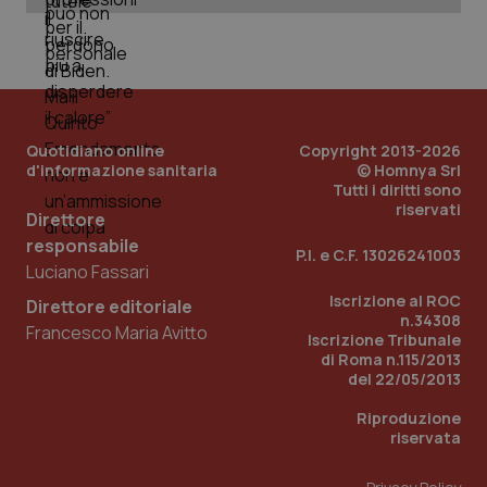
_ga_KM60CM4NPH
.quotidianosanita.it
1 anno
mes
Quotidiano online
Copyright 2013-2026
d'informazione sanitaria
© Homnya Srl
Tutti i diritti sono
riservati
Fornitore
/
Direttore
Nome
Scadenza
Descrizion
Dominio
responsabile
Nome
Fornitore
/
Dominio
Scadenza
Des
P.I. e C.F. 13026241003
_ga_0VMQEQKQ1N
.quotidianosanita.it
1 anno 1
Questo
Luciano Fassari
mese
cookie
VISITOR_INFO1_LIVE
5 mesi 4
Que
Google LLC
viene
settimane
imp
.youtube.com
Iscrizione al ROC
Direttore editoriale
utilizzato
You
n.34308
da Google
ten
Francesco Maria Avitto
Analytics
Iscrizione Tribunale
pre
per
del
di Roma n.115/2013
mantener
vid
del 22/05/2013
lo stato
inco
della
può
sessione.
det
Riproduzione
vis
riservata
web
uti
nuo