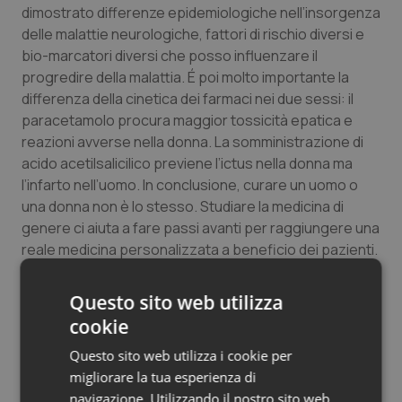
dimostrato differenze epidemiologiche nell’insorgenza
Salute orale & impianti
delle malattie neurologiche, fattori di rischio diversi e
bio-marcatori diversi che posso influenzare il
Sangue & coagulazione
progredire della malattia. É poi molto importante la
differenza della cinetica dei farmaci nei due sessi: il
Tiroide
paracetamolo procura maggior tossicità epatica e
reazioni avverse nella donna. La somministrazione di
Tumore al seno
acido acetilsalicilico previene l’ictus nella donna ma
l’infarto nell’uomo. In conclusione, curare un uomo o
una donna non è lo stesso. Studiare la medicina di
Tumore ovarico
genere ci aiuta a fare passi avanti per raggiungere una
reale medicina personalizzata a beneficio dei pazienti.
Tumori del Polmone & Testa Collo
Saranno in sostanza 10 relazioni di donne medico,
Tumori gastrointestinali
Questo sito web utilizza
con diverse specializzazioni, coordinate dalla dr.ssa
cookie
Bovone e dalla dr.ssa
Franca Di Nuovo
(Componente
Ulcera & Reflusso
Questo sito web utilizza i cookie per
dell’Osservatorio Nazionale per la Medicina di Genere).
migliorare la tua esperienza di
Dunque, Cardiologia, neurologia, malattie respiratorie,
Vaccini
navigazione. Utilizzando il nostro sito web
immunologia, oncologia, dolore cronico, psichiatria,