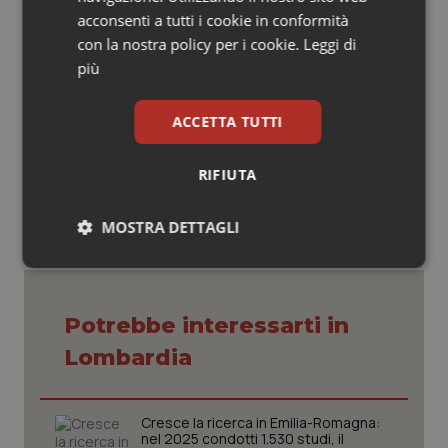
acconsenti a tutti i cookie in conformità
malattie della tiroide ma non solo. Si affronterà anche la
con la nostra policy per i cookie.
Leggi di
tipicità della ricerca di genere, e la risposta ‘di genere’
più
ai farmaci.
ACCETTA TUTTI
27 Aprile 2022
© Riproduzione riservata
RIFIUTA
MOSTRA DETTAGLI
Necessari
Statistici
Marketing
Potrebbe interessarti in
Lombardia
Necessari
Statistici
Marketing
Cresce la ricerca in Emilia-Romagna:
nel 2025 condotti 1.530 studi, il
I cookie necessari contribuiscono a rendere fruibile il