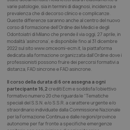
Calabria
Asma & BPCO
varie patologie, sia in termini di diagnosi, incidenza e
prevalenza che di decorso clinico e complicanze.
Campania
Car-T
Queste differenze saranno anche al centro del nuovo
corso di formazione dell’Ordine dei Medici e degli
Odontoiatri di Milano che prende il via oggi, 27 aprile, in
Emilia-Romagna
Colesterolo & coronaropatie
modalità ‘asincrona’, e disponibile fino al 31 dicembre
2022 sul sito www.omceomi-ecm.it, la piattaforma
Friuli Venezia Giulia
Dermatite Atopica
dedicata alla formazione organizzata dall’Ordine dove i
professionisti possono fruire dei percorsi formativi a
Lazio
Diabete & glucometri
distanza, FAD sincrone e FAD asincrone.
Liguria
Disturbi dell’umore
Il corso della durata di 6 ore assegna a ogni
partecipante 16,2
crediti Ecm e soddisfa l’obiettivo
Lombardia
Dolore
formativo numero 20 che riguarda le “Tematiche
speciali del S.S.N. e/o S.S.R. a carattere urgente e/o
straordinario individuate dalla Commissione Nazionale
Marche
Donna & Salute
per la Formazione Continua e dalle regioni/province
autonome per far fronte a specifiche emergenze
Molise
Epatiti