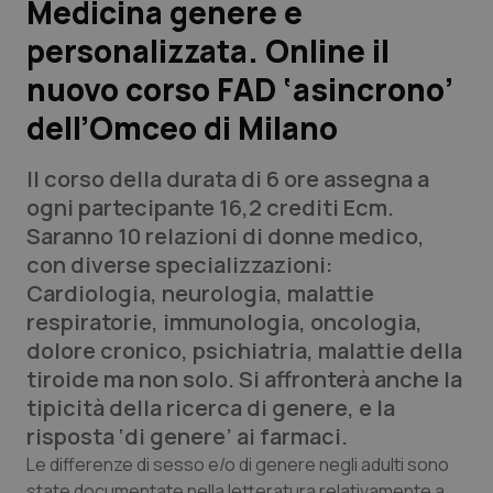
Medicina genere e
personalizzata. Online il
Scienza e Farmaci
nuovo corso FAD ‘asincrono’
Studi e Analisi
dell’Omceo di Milano
Lettere al direttore
Il corso della durata di 6 ore assegna a
ogni partecipante 16,2 crediti Ecm.
Edizioni Regionali
Saranno 10 relazioni di donne medico,
con diverse specializzazioni:
QS Pro
Cardiologia, neurologia, malattie
respiratorie, immunologia, oncologia,
Professionisti Sanitari.AI
dolore cronico, psichiatria, malattie della
tiroide ma non solo. Si affronterà anche la
Abruzzo
QS Pro Gold
tipicità della ricerca di genere, e la
risposta ‘di genere’ ai farmaci.
QS Club
Newsletter
Basilicata
Artrite & artrosi
Le differenze di sesso e/o di genere negli adulti sono
state documentate nella letteratura relativamente a