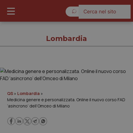
Venerdì 7 Agosto 2026
Lombardia
Lombardia
Cronache
QS
»
Lombardia
»
Medicina genere e personalizzata. Online il nuovo corso FAD
Governo e Parlamento
‘asincrono’ dell’Omceo di Milano
Regioni e Asl
Lavoro e Professioni