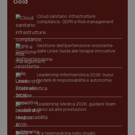
Gold
settim
www.quotidianosanita.it
Cloud sanitario: infrastrutture,
compliance, GDPR e Risk management
Gestione dell'Ipertensione resistente:
dalle Linee Guida alle terapie innovative
Leadership Infermieristica 2026: nuovi
tracking-sites-ironfish-
www.quotidianosanita.it
4
modelli di responsabilità e autonomia
tracking-enable
settim
2 gior
Leadership Medica 2026: guidare team
clinici ad alte prestazioni
tracking-sites-ironfish-
www.quotidianosanita.it
4
session-id
settim
2 gior
AI e telemedicina nello studio