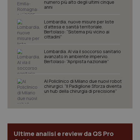
numero più alto degli ultimi cinque
sito web abilitandone funzionalità di base quali la
anni
navigazione sulle pagine e l'accesso alle aree
protette del sito. Il sito web non è in grado di
funzionare correttamente senza questi cookie.
Lombardia, nuove misure per liste
d’attesa e sanità territoriale.
Nome
Fornitore
/
Dominio
Scaden
Bertolaso: “Sistema più vicino ai
cittadini”
VISITOR_PRIVACY_METADATA
5 mesi
YouTube
settim
.youtube.com
Lombardia. Al via il soccorso sanitario
avanzato in ambiente impervio.
Bertolaso: “Apripista nazionale”
Al Policlinico di Milano due nuovi robot
chirurgici. “Il Padiglione Sforza diventa
un hub della chirurgia di precisione”
Ultime analisi e review da QS Pro
CookieScriptConsent
5 mesi
CookieScript