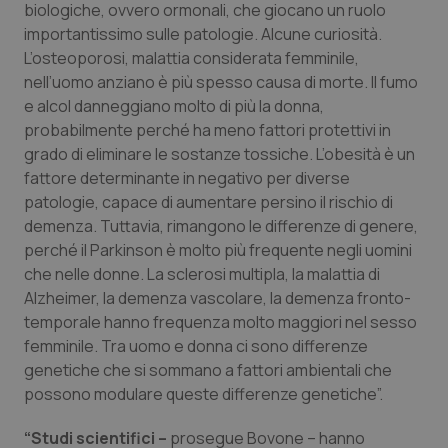
Valle D’Aosta
Oncodermatologia
biologiche, ovvero ormonali, che giocano un ruolo
importantissimo sulle patologie. Alcune curiosità.
Veneto
Oncoematologia
L’osteoporosi, malattia considerata femminile,
nell’uomo anziano è più spesso causa di morte. Il fumo
e alcol danneggiano molto di più la donna,
Oncologia & Nutrizione
probabilmente perché ha meno fattori protettivi in
grado di eliminare le sostanze tossiche. L’obesità è un
Psoriasi & pelle
fattore determinante in negativo per diverse
patologie, capace di aumentare persino il rischio di
Quotidiano Cardiologia
demenza. Tuttavia, rimangono le differenze di genere,
perché il Parkinson è molto più frequente negli uomini
Quotidiano Chirurgia
che nelle donne. La sclerosi multipla, la malattia di
Alzheimer, la demenza vascolare, la demenza fronto-
Quotidiano Oncologia
temporale hanno frequenza molto maggiori nel sesso
femminile. Tra uomo e donna ci sono differenze
Quotidiano Pediatria
genetiche che si sommano a fattori ambientali che
possono modulare queste differenze genetiche”.
Rene & patologie urogenitali
“Studi scientifici –
prosegue Bovone – hanno