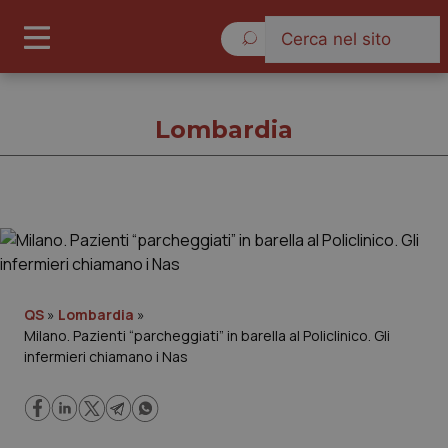
Venerdì 7 Agosto 2026
Lombardia
Lombardia
Cronache
QS
»
Lombardia
»
Milano. Pazienti “parcheggiati” in barella al Policlinico. Gli
Governo e Parlamento
infermieri chiamano i Nas
Regioni e Asl
Lavoro e Professioni