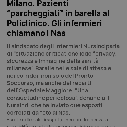
Milano. Pazienti
“parcheggiati” in barella al
Scienza e Farmaci
Policlinico. Gli infermieri
Studi e Analisi
chiamano i Nas
Lettere al direttore
Il sindacato degli infermieri Nursind parla
di “situazione critica”, che lede “privacy,
Edizioni Regionali
sicurezza e immagine della sanità
milanese”. Barelle nelle sale di attesa e
QS Pro
nei corridoi, non solo del Pronto
Soccorso, ma anche dei reparti
Professionisti Sanitari.AI
dell'Ospedale Maggiore. “Una
consuetudine pericolosa”, denuncia il
Abruzzo
QS Pro Gold
Nursind, che ha inviato due esposti
correlati da foto ai Nas.
QS Club
Newsletter
Basilicata
Artrite & artrosi
Barelle nelle sale di aspetto, nei corridoi, senza la
possibilità da parte degli infermieri di di garantire non