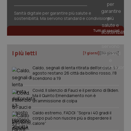
session-id
settim
2 gior
Sanità digitale per garantire più salute e
sostenibilità. Ma servono standard e condivisione
Tutti gli speciali
_ga
1 anno
Google LLC
mes
.quotidianosanita.it
I più letti
[7 giorni]
[30 giorni]
Caldo, segnali di lenta ritirata dell'ondata: il 7
agosto restano 26 città da bollino rosso, l'8
scendono a 19
Covid. Il silenzio di Fauci e il perdono di Biden.
Ma il Quinto Emendamento non è
un’ammissione di colpa
Caldo estremo, FADOI: “Sopra i 40 gradi il
corpo può non riuscire più a disperdere il
calore”