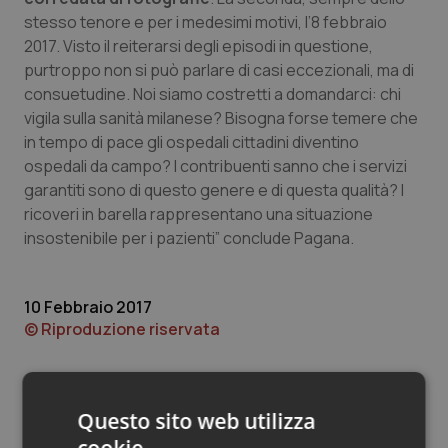
Valle D’Aosta
Oncodermatologia
stesso tenore e per i medesimi motivi, l’8 febbraio
2017. Visto il reiterarsi degli episodi in questione,
Veneto
Oncoematologia
purtroppo non si può parlare di casi eccezionali, ma di
consuetudine. Noi siamo costretti a domandarci: chi
Oncologia & Nutrizione
vigila sulla sanità milanese? Bisogna forse temere che
in tempo di pace gli ospedali cittadini diventino
Psoriasi & pelle
ospedali da campo? I contribuenti sanno che i servizi
garantiti sono di questo genere e di questa qualità? I
Quotidiano Cardiologia
ricoveri in barella rappresentano una situazione
insostenibile per i pazienti” conclude Pagana.
Quotidiano Chirurgia
10 Febbraio 2017
Quotidiano Oncologia
© Riproduzione riservata
Quotidiano Pediatria
Rene & patologie urogenitali
Questo sito web utilizza