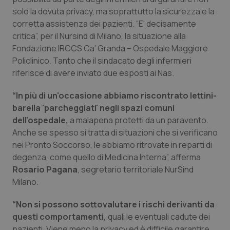
Calabria
Asma & BPCO
solo la dovuta privacy, ma soprattutto la sicurezza e la
corretta assistenza dei pazienti. “E' decisamente
Campania
Car-T
critica”, per il Nursind di Milano, la situazione alla
Fondazione IRCCS Ca' Granda – Ospedale Maggiore
Policlinico. Tanto che il sindacato degli infermieri
Emilia-Romagna
Colesterolo & coronaropatie
riferisce di avere inviato due esposti ai Nas.
Friuli Venezia Giulia
Dermatite Atopica
“In più di un'occasione abbiamo riscontrato lettini-
barella 'parcheggiati' negli spazi comuni
Lazio
Diabete & glucometri
dell'ospedale,
a malapena protetti da un paravento.
Anche se spesso si tratta di situazioni che si verificano
Liguria
Disturbi dell’umore
nei Pronto Soccorso, le abbiamo ritrovate in reparti di
degenza, come quello di Medicina Interna”, afferma
Lombardia
Dolore
Rosario Pagana
, segretario territoriale NurSind
Milano.
Marche
Donna & Salute
“Non si possono sottovalutare i rischi derivanti da
questi comportamenti,
quali le eventuali cadute dei
Molise
Epatiti
pazienti. Viene meno la privacy ed è difficile garantire