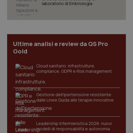
laboratorio di Embriologia
Necessari
Statistici
Marketing
I cookie necessari contribuiscono a rendere fruibile il
sito web abilitandone funzionalità di base quali la
navigazione sulle pagine e l'accesso alle aree
protette del sito. Il sito web non è in grado di
Ultime analisi e review da QS Pro
funzionare correttamente senza questi cookie.
Gold
Nome
Fornitore
/
Dominio
Scaden
VISITOR_PRIVACY_METADATA
5 mesi
YouTube
Cloud sanitario: infrastrutture,
settim
.youtube.com
compliance, GDPR e Risk management
Gestione dell'Ipertensione resistente:
dalle Linee Guida alle terapie innovative
Leadership Infermieristica 2026: nuovi
modelli di responsabilità e autonomia