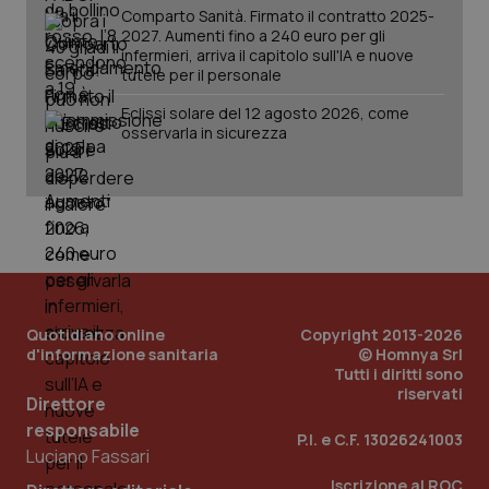
Comparto Sanità. Firmato il contratto 2025-
2027. Aumenti fino a 240 euro per gli
infermieri, arriva il capitolo sull'IA e nuove
tutele per il personale
Eclissi solare del 12 agosto 2026, come
osservarla in sicurezza
PHPSESSID
Sessio
PHP.net
www.quotidianosanita.it
Quotidiano online
Copyright 2013-2026
d'informazione sanitaria
© Homnya Srl
Tutti i diritti sono
riservati
Direttore
responsabile
P.I. e C.F. 13026241003
Luciano Fassari
Iscrizione al ROC