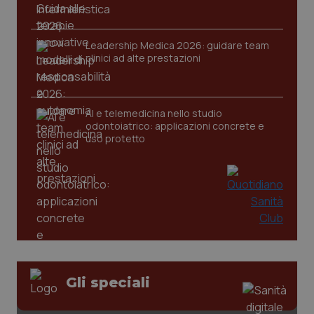
Leadership Medica 2026: guidare team
clinici ad alte prestazioni
CookieScriptConsent
5 mesi
CookieScript
settim
www.quotidianosanita.it
AI e telemedicina nello studio
odontoiatrico: applicazioni concrete e
uso protetto
tracking-sites-ironfish-
www.quotidianosanita.it
4
tracking-enable
settim
2 gior
Gli speciali
tracking-sites-ironfish-
www.quotidianosanita.it
4