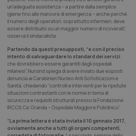
un’adeguata assistenza – a partire dalla semplice
Piemonte
HIV
igiene fino alle manovre di emergenza – anche perché
il numero degli operatori, soprattutto infermieri, deve
Provincia Autonoma di Bolzano
Infezioni & Febbre
essere distribuito su un maggior numero di ricoverati”,
osserva il sindacalista.
Provincia Autonoma di Trento
Ipertensione & Scompenso
Partendo da questi presupposti, “e con il preciso
intento di salvaguardare lo standard dei servizi
Puglia
Malattie rare
che dovrebbero essere garantiti dagli ospedali
milanesi”, Nursind spiega di avere inviato due esposti
Sardegna
Malattia di Crohn & Rettocolite Ulcerosa
denuncia ai Carabinieri Nucleo Anti Sofisticazioni e
Sanità, chiedendo “controlli e interventi per le ripetute
Sicilia
Neuroscienze & patologie neurodegenerative
situazioni contrastanti con le norme in tema di
sicurezza e requisiti strutturali presso la Fondazione
Toscana
Obesità
IRCCS Ca' Granda – Ospedale Maggiore Policlinico”.
“La prima lettera è stata inviata il 10 gennaio 2017,
Umbria
Oftalmologia
ovviamente anche a tutti gli organi competenti,
corredata di fotografie
. La seconda, sempre dello