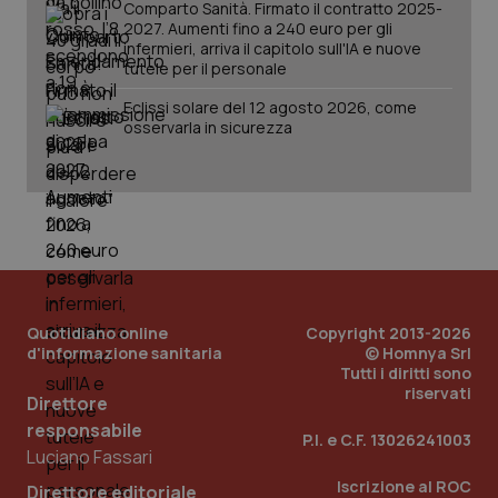
Comparto Sanità. Firmato il contratto 2025-
2027. Aumenti fino a 240 euro per gli
infermieri, arriva il capitolo sull'IA e nuove
tutele per il personale
Eclissi solare del 12 agosto 2026, come
osservarla in sicurezza
PHPSESSID
Sessio
PHP.net
www.quotidianosanita.it
Quotidiano online
Copyright 2013-2026
d'informazione sanitaria
© Homnya Srl
Tutti i diritti sono
riservati
Direttore
responsabile
P.I. e C.F. 13026241003
Luciano Fassari
Iscrizione al ROC
Direttore editoriale