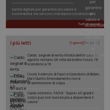
session-id
settim
2 gior
Sanità digitale per garantire più salute e
sostenibilità. Ma servono standard e condivisione
Tutti gli speciali
_ga
1 anno
Google LLC
mes
.quotidianosanita.it
I più letti
[7 giorni]
[30 giorni]
Caldo, segnali di lenta ritirata dell'ondata: il 7
agosto restano 26 città da bollino rosso, l'8
scendono a 19
Covid. Il silenzio di Fauci e il perdono di Biden.
Ma il Quinto Emendamento non è
un’ammissione di colpa
Caldo estremo, FADOI: “Sopra i 40 gradi il
corpo può non riuscire più a disperdere il
calore”