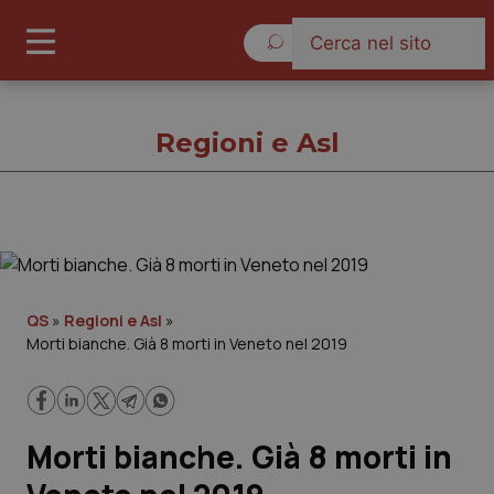
Venerdì 7 Agosto 2026
Regioni e Asl
Regioni e Asl
Cronache
QS
»
Regioni e Asl
»
Morti bianche. Già 8 morti in Veneto nel 2019
Governo e Parlamento
Regioni e Asl
Morti bianche. Già 8 morti in
Lavoro e Professioni