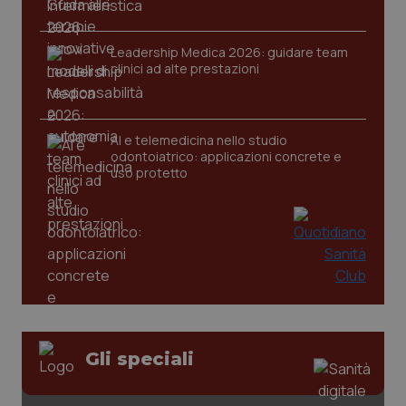
Leadership Medica 2026: guidare team
clinici ad alte prestazioni
CookieScriptConsent
5 mesi
CookieScript
settim
www.quotidianosanita.it
AI e telemedicina nello studio
odontoiatrico: applicazioni concrete e
uso protetto
tracking-sites-ironfish-
www.quotidianosanita.it
4
tracking-enable
settim
2 gior
Gli speciali
tracking-sites-ironfish-
www.quotidianosanita.it
4