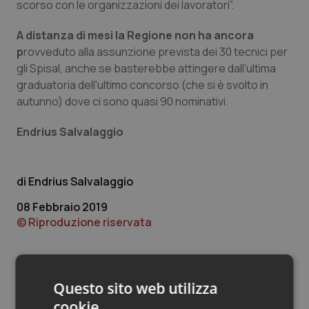
Valle D’Aosta
Oncodermatologia
scorso con le organizzazioni dei lavoratori”.
A distanza di mesi la Regione non ha ancora
Veneto
Oncoematologia
p
rovveduto alla assunzione prevista dei 30 tecnici per
gli Spisal, anche se basterebbe attingere dall’ultima
Oncologia & Nutrizione
graduatoria dell'ultimo concorso (che si è svolto in
autunno) dove ci sono quasi 90 nominativi.
Psoriasi & pelle
Endrius Salvalaggio
Quotidiano Cardiologia
Quotidiano Chirurgia
Endrius Salvalaggio
08 Febbraio 2019
Quotidiano Oncologia
© Riproduzione riservata
Quotidiano Pediatria
Questo sito web utilizza
Rene & patologie urogenitali
cookie