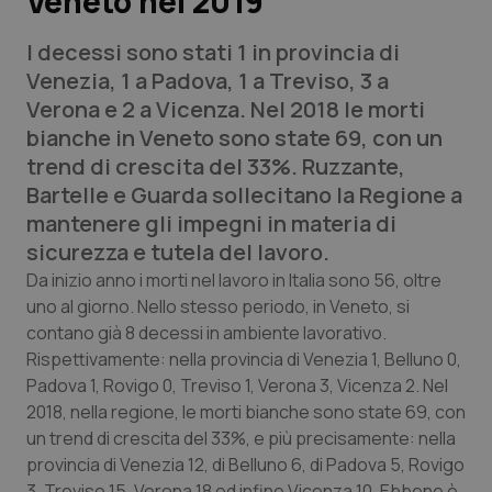
Veneto nel 2019
I decessi sono stati 1 in provincia di
Scienza e Farmaci
Venezia, 1 a Padova‎, 1 a Treviso, 3 a
Verona e 2 a Vicenza. Nel 2018 le morti
Studi e Analisi
bianche in Veneto sono state 69, con un
trend di crescita del 33%. Ruzzante,
Lettere al direttore
Bartelle e Guarda sollecitano la Regione a
mantenere gli impegni in materia di
Edizioni Regionali
sicurezza e tutela del lavoro.
QS Pro
Da inizio anno i morti nel lavoro in Italia sono 56, oltre
uno al giorno. Nello stesso periodo, in Veneto, si
contano già 8 decessi in ambiente lavorativo.
Professionisti Sanitari.AI
Rispettivamente: nella provincia di Venezia 1, Belluno 0,
Padova‎ 1, Rovigo 0, Treviso 1, Verona 3, Vicenza 2. Nel
Abruzzo
QS Pro Gold
2018, nella regione, le morti bianche sono state 69, con
un trend di crescita del 33%, e più precisamente: nella
QS Club
Newsletter
Basilicata
Artrite & artrosi
provincia di Venezia 12, di Belluno 6, di Padova‎ 5, Rovigo
3, Treviso 15, Verona 18 ed infine Vicenza 10. Ebbene è