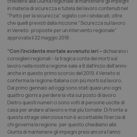
chiedere alla Giunta regionale di mantenere gli impegni
in materia di sicurezza e tutela del lavoro contenuti nel
Piemonte
HIV
"Patto per la sicurezza" siglato con i sindacati, oltre
che quelli previsti dalla mozione "Sicurezza sul lavoro
Provincia Autonoma di Bolzano
Infezioni & Febbre
in Veneto: proposte per un intervento regionale"
approvata il 22 maggio 2018 .
Provincia Autonoma di Trento
Ipertensione & Scompenso
“Con l'incidente mortale avvenuto ieri –
dichiarano i
Puglia
Malattie rare
consiglieri regionali – la tragica conta dei morti sul
lavoro nella nostra regione sale a 8 dall'inizio dell'anno:
anche in questo primo scorcio del 2019, il Veneto si
Sardegna
Malattia di Crohn & Rettocolite Ulcerosa
conferma la regione italiana con più morti sul lavoro.
Dal primo gennaio ad oggi sono stati quasi uno ogni
Sicilia
Neuroscienze & patologie neurodegenerative
quattro giorni a perdere la vita sul posto di lavoro.
Dietro questi numeri ci sono volti di persone uscite di
Toscana
Obesità
casa per andare al lavoro e mai più tornate. Di fronte a
questa strage silenziosa non è accettabile l'inerzia di
Umbria
Oftalmologia
chi governa la regione, per questo chiediamo alla
Giunta di mantenere gli impegni presi ancora l'anno