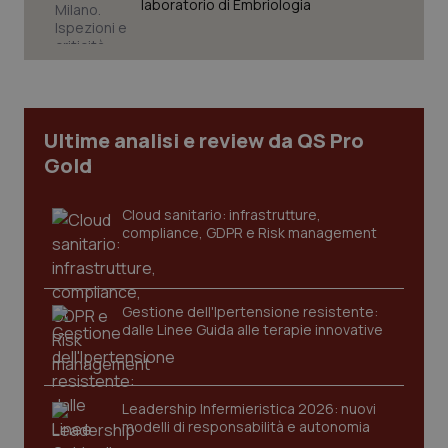
laboratorio di Embriologia
Necessari
Statistici
Marketing
I cookie necessari contribuiscono a rendere fruibile il
sito web abilitandone funzionalità di base quali la
navigazione sulle pagine e l'accesso alle aree
protette del sito. Il sito web non è in grado di
Ultime analisi e review da QS Pro
funzionare correttamente senza questi cookie.
Gold
Nome
Fornitore
/
Dominio
Scaden
VISITOR_PRIVACY_METADATA
5 mesi
YouTube
Cloud sanitario: infrastrutture,
settim
.youtube.com
compliance, GDPR e Risk management
Gestione dell'Ipertensione resistente:
dalle Linee Guida alle terapie innovative
Leadership Infermieristica 2026: nuovi
modelli di responsabilità e autonomia