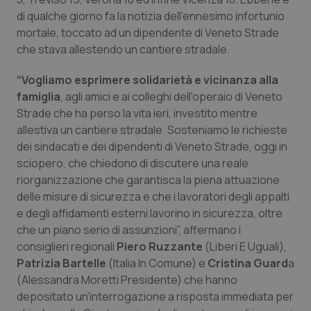
Calabria
Asma & BPCO
di qualche giorno fa la notizia dell’ennesimo infortunio
mortale, toccato ad un dipendente di Veneto Strade
Campania
Car-T
che stava allestendo un cantiere stradale.
“Vogliamo esprimere solidarietà e vicinanza alla
Emilia-Romagna
Colesterolo & coronaropatie
famiglia
, agli amici e ai colleghi dell'operaio di Veneto
Strade che ha perso la vita ieri, investito mentre
Friuli Venezia Giulia
Dermatite Atopica
allestiva un cantiere stradale. Sosteniamo le richieste
dei sindacati e dei dipendenti di Veneto Strade, oggi in
Lazio
Diabete & glucometri
sciopero, che chiedono di discutere una reale
riorganizzazione che garantisca la piena attuazione
Liguria
Disturbi dell’umore
delle misure di sicurezza e che i lavoratori degli appalti
e degli affidamenti esterni lavorino in sicurezza, oltre
Lombardia
Dolore
che un piano serio di assunzioni”, affermano i
consiglieri regionali
Piero Ruzzante
(Liberi E Uguali),
Marche
Donna & Salute
Patrizia Bartelle
(Italia In Comune) e
Cristina Guard
a
(Alessandra Moretti Presidente) che hanno
depositato un'interrogazione a risposta immediata per
Molise
Epatiti