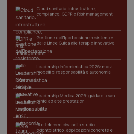
www.quotidianosanita.it
Cloud sanitario: infrastrutture,
compliance, GDPR e Risk management
Gestione dell'Ipertensione resistente:
dalle Linee Guida alle terapie innovative
Leadership Infermieristica 2026: nuovi
tracking-sites-ironfish-
www.quotidianosanita.it
4
modelli di responsabilità e autonomia
tracking-enable
settim
2 gior
Leadership Medica 2026: guidare team
clinici ad alte prestazioni
tracking-sites-ironfish-
www.quotidianosanita.it
4
session-id
settim
2 gior
AI e telemedicina nello studio
odontoiatrico: applicazioni concrete e