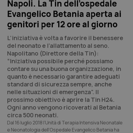
Napoli. La Tin dell’ospedale
Evangelico Betania aperta ai
Scienza e Farmaci
genitori per 12 ore al giorno
Studi e Analisi
L’iniziativa è volta a favorire il benessere
Lettere al direttore
del neonato e l’allattamento al seno.
Napolitano (Direttore della Tin):
Edizioni Regionali
“Iniziativa possibile perché possiamo
contare su una buona organizzazione, in
QS Pro
quanto è necessario garantire adeguati
standard di sicurezza sempre, anche
Professionisti Sanitari.AI
nelle situazioni di emergenza”. Il
prossimo obiettivo è aprire la Tin H24.
Abruzzo
QS Pro Gold
Ogni anno vengono ricoverati al Betania
circa 500 neonati.
QS Club
Newsletter
Basilicata
Artrite & artrosi
Dal 16 luglio 2018 l’Unità di Terapia Intensiva Neonatale
e Neonatologia dell’Ospedale Evangelico Betania ha