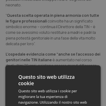
neonato.
Salute orale & impianti
“
Questa scelta operata in piena armonia con tutte
Sangue & coagulazione
le figure professionali
coinvolte ha un significato
simbolico enorme – continua il Direttore della TIN – è
Tiroide
come se avessimo voluto restituire a madri e padri la
piena potestà genitoriale in una fase della vita molto
Tumore al seno
delicata per loro”.
L’ospedale evidenzia come “anche se l’accesso dei
Tumore ovarico
genitori nelle TIN italiane
è aumentato nel corso
degli ultimi 20 anni, esistono ancora grandi differenze
Tumori del Polmone & Testa Collo
territoriali e rispetto a paesi europei come Germania,
Questo sito web utilizza
Francia, Regno Unito, dove le TIN restano aperte 24
Tumori gastrointestinali
cookie
ore su 24”. “Gli obiettivi di un prossimo futuro per il
nostro reparto sono quelli di personalizzare ancora di
Questo sito web utilizza i cookie per
Ulcera & Reflusso
più l’assistenza, centrando l’attenzione non solo sul
migliorare la tua esperienza di
piccolo paziente, ma facendoci carico dell’intero
navigazione. Utilizzando il nostro sito web
Vaccini
nucleo familiare per ridurre al minimo l’impatto sulla