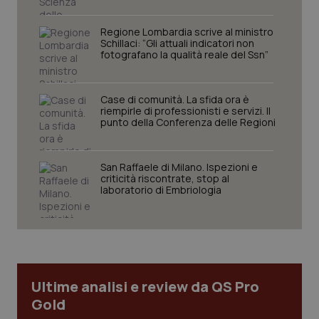
sito web abilitandone funzionalità di base quali la
navigazione sulle pagine e l'accesso alle aree
protette del sito. Il sito web non è in grado di
Regione Lombardia scrive al ministro
funzionare correttamente senza questi cookie.
Schillaci: “Gli attuali indicatori non
fotografano la qualità reale del Ssn”
Nome
Fornitore
/
Dominio
Scaden
VISITOR_PRIVACY_METADATA
5 mesi
YouTube
settim
.youtube.com
Case di comunità. La sfida ora è
riempirle di professionisti e servizi. Il
punto della Conferenza delle Regioni
San Raffaele di Milano. Ispezioni e
criticità riscontrate, stop al
laboratorio di Embriologia
Ultime analisi e review da QS Pro
Gold
CookieScriptConsent
5 mesi
CookieScript
settim