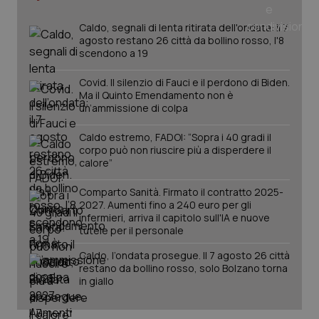
Caldo, segnali di lenta ritirata dell'ondata: il 7
agosto restano 26 città da bollino rosso, l'8
scendono a 19
PHPSESSID
Sessio
PHP.net
www.quotidianosanita.it
Covid. Il silenzio di Fauci e il perdono di Biden.
Ma il Quinto Emendamento non è
un’ammissione di colpa
Caldo estremo, FADOI: “Sopra i 40 gradi il
corpo può non riuscire più a disperdere il
calore”
Comparto Sanità. Firmato il contratto 2025-
2027. Aumenti fino a 240 euro per gli
infermieri, arriva il capitolo sull'IA e nuove
tutele per il personale
Caldo, l’ondata prosegue. Il 7 agosto 26 città
restano da bollino rosso, solo Bolzano torna
in giallo
_ga_KM60CM4NPH
.quotidianosanita.it
1 anno