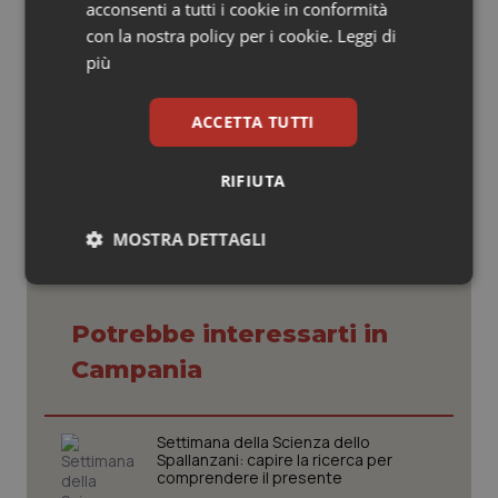
acconsenti a tutti i cookie in conformità
famiglia dell’esperienza della nascita pretermine”,
con la nostra policy per i cookie.
Leggi di
conclude Napolitano.
più
ACCETTA TUTTI
03 Agosto 2018
© Riproduzione riservata
RIFIUTA
MOSTRA DETTAGLI
Necessari
Statistici
Marketing
Potrebbe interessarti in
Campania
Settimana della Scienza dello
Necessari
Statistici
Marketing
Spallanzani: capire la ricerca per
comprendere il presente
I cookie necessari contribuiscono a rendere fruibile il