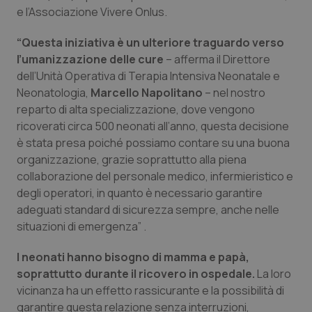
e l’Associazione Vivere Onlus.
Piemonte
HIV
“Questa iniziativa è un ulteriore traguardo verso
l’umanizzazione delle cure
– afferma il Direttore
Provincia Autonoma di Bolzano
Infezioni & Febbre
dell’Unità Operativa di Terapia Intensiva Neonatale e
Neonatologia,
Marcello Napolitano
– nel nostro
Provincia Autonoma di Trento
Ipertensione & Scompenso
reparto di alta specializzazione, dove vengono
ricoverati circa 500 neonati all’anno, questa decisione
Puglia
Malattie rare
è stata presa poiché possiamo contare su una buona
organizzazione, grazie soprattutto alla piena
Sardegna
Malattia di Crohn & Rettocolite Ulcerosa
collaborazione del personale medico, infermieristico e
degli operatori, in quanto è necessario garantire
Sicilia
Neuroscienze & patologie neurodegenerative
adeguati standard di sicurezza sempre, anche nelle
situazioni di emergenza” .
Toscana
Obesità
I neonati hanno bisogno di mamma e papà,
soprattutto durante il ricovero in ospedale.
La loro
Umbria
Oftalmologia
vicinanza ha un effetto rassicurante e la possibilità di
garantire questa relazione senza interruzioni,