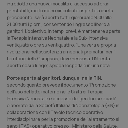
introdotto una nuova modalità di accesso ad orari
Calabria
Asma & BPCO
prestabiliti, molto meno vincolante rispetto a quella
precedente: sarà aperta tutti i giorni dalle 9:00 alle
Campania
Car-T
21:00 tutti i giorni, consentendo l’ingresso libero ai
genitori. L’obiettivo, in tempi brevi, è mantenere aperta
Emilia-Romagna
Colesterolo & coronaropatie
la Terapia Intensiva Neonatale e la Sub-intensiva
ventiquattro ore su ventiquattro. “Una vera e propria
Friuli Venezia Giulia
Dermatite Atopica
rivoluzione nell’assistenza ai neonati prematuri per il
territorio della Campania, dove nessuna TIN resta
Lazio
Diabete & glucometri
aperta così a lungo”, spiega l’ospedale in una nota.
Porte aperte ai genitori, dunque, nella TIN,
Liguria
Disturbi dell’umore
secondo quanto prevede il documento “Promozione
dell’uso del latte materno nelle Unità di Terapia
Lombardia
Dolore
Intensiva Neonatale e accesso dei genitori ai reparti”
elaborato dalla Società Italiana di Neonatologia (SIN) in
Marche
Donna & Salute
collaborazione con il Tavolo tecnico operativo
interdisciplinare per la promozione dell’allattamento al
Molise
Epatiti
seno (TAS) operativo presso il Ministero della Salute,