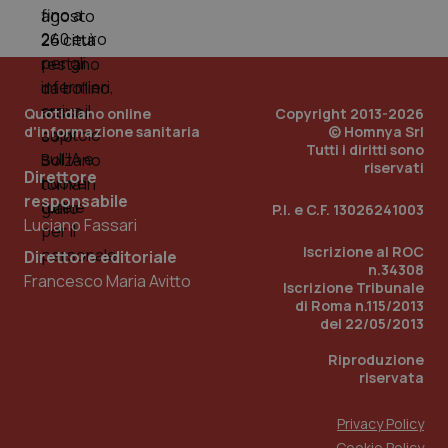
mes
Quotidiano online
Copyright 2013-2026
d'informazione sanitaria
© Homnya Srl
Tutti i diritti sono
riservati
Direttore
Fornitore
/
Nome
Scadenza
Descrizion
responsabile
Dominio
P.I. e C.F. 13026241003
Nome
Fornitore
/
Dominio
Scadenza
Des
Luciano Fassari
_ga_0VMQEQKQ1N
.quotidianosanita.it
1 anno 1
Questo
mese
cookie
VISITOR_INFO1_LIVE
5 mesi 4
Que
Google LLC
Iscrizione al ROC
Direttore editoriale
viene
settimane
imp
.youtube.com
n.34308
utilizzato
You
Francesco Maria Avitto
da Google
ten
Iscrizione Tribunale
Analytics
pre
di Roma n.115/2013
per
del
del 22/05/2013
mantener
vid
lo stato
inco
della
può
Riproduzione
sessione.
det
riservata
vis
web
uti
Privacy Policy
nuo
ver
Cookie Policy