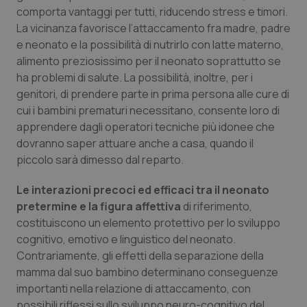
Valle D’Aosta
Oncodermatologia
comporta vantaggi per tutti, riducendo stress e timori.
La vicinanza favorisce l’attaccamento fra madre, padre
Veneto
Oncoematologia
e neonato e la possibilità di nutrirlo con latte materno,
alimento preziosissimo per il neonato soprattutto se
Oncologia & Nutrizione
ha problemi di salute. La possibilità, inoltre, per i
genitori, di prendere parte in prima persona alle cure di
Psoriasi & pelle
cui i bambini prematuri necessitano, consente loro di
apprendere dagli operatori tecniche più idonee che
dovranno saper attuare anche a casa, quando il
Quotidiano Cardiologia
piccolo sarà dimesso dal reparto.
Quotidiano Chirurgia
Le interazioni precoci ed efficaci tra il neonato
pretermine e la figura affettiva
di riferimento,
Quotidiano Oncologia
costituiscono un elemento protettivo per lo sviluppo
cognitivo, emotivo e linguistico del neonato.
Quotidiano Pediatria
Contrariamente, gli effetti della separazione della
mamma dal suo bambino determinano conseguenze
Rene & patologie urogenitali
importanti nella relazione di attaccamento, con
possibili riflessi sullo sviluppo neuro-cognitivo del