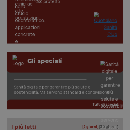
uso protetto
_ga
1 anno
Google LLC
mes
.quotidianosanita.it
Gli speciali
Sanità digitale per garantire più salute e
sostenibilità. Ma servono standard e condivisione
Tutti gli speciali
I più letti
[7 giorni]
[30 giorni]