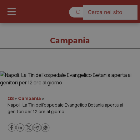
Sabato 8 Agosto 2026
Campania
Campania
Cronache
QS
»
Campania
»
Napoli. La Tin dell’ospedale Evangelico Betania aperta ai
Governo e Parlamento
genitori per 12 ore al giorno
Regioni e Asl
Lavoro e Professioni