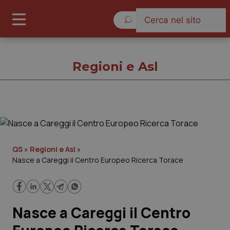
Venerdì 7 Agosto 2026
Regioni e Asl
Regioni e Asl
Cronache
QS
»
Regioni e Asl
»
Nasce a Careggi il Centro Europeo Ricerca Torace
Governo e Parlamento
Regioni e Asl
Nasce a Careggi il Centro
Lavoro e Professioni