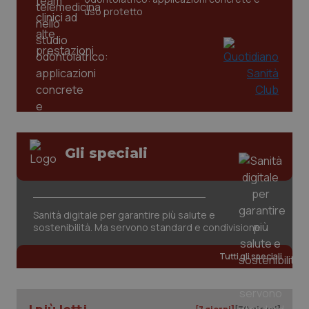
settim
www.quotidianosanita.it
uso protetto
Gli speciali
tracking-sites-ironfish-
www.quotidianosanita.it
4
tracking-enable
settim
2 gior
Sanità digitale per garantire più salute e
sostenibilità. Ma servono standard e condivisione
tracking-sites-ironfish-
www.quotidianosanita.it
4
Tutti gli speciali
session-id
settim
2 gior