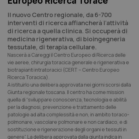
Europeo Ricerca Torace
Il nuovo Centro regionale, da 6-700
Scienza e Farmaci
interventi di ricerca affiancherà l’attività
di ricerca a quella clinica. Si occuperà di
Studi e Analisi
medicina rigenerativa, di bioingegneria
tessutale, di terapia cellulare.
Lettere al direttore
Nascerà a Careggi il Centro Europeo di Ricerca delle
vie aeree, chirurgia toracica generale e rigenerativa e
Edizioni Regionali
biotrapianti intratoracici (CERT – Centro Europeo
Ricerca Toracica).
QS Pro
A istituirlo una delibera approvata nei giorni scorsi dalla
Giunta regionale toscana. Il centro ha come mission
Professionisti Sanitari.AI
quella di “sviluppare conoscenza, tecnologia e abilità
per la diagnosi, prevenzione e trattamento delle
Abruzzo
QS Pro Gold
patologie ad alta complessità e non, in ambito toraco-
polmonare, vascolare polmonare e non cardiaco, e di
QS Club
Newsletter
Basilicata
Artrite & artrosi
sostituzione e rigenerazione degli organi e tessuti in
genere”. La delibera approvata dalla giunta indica in