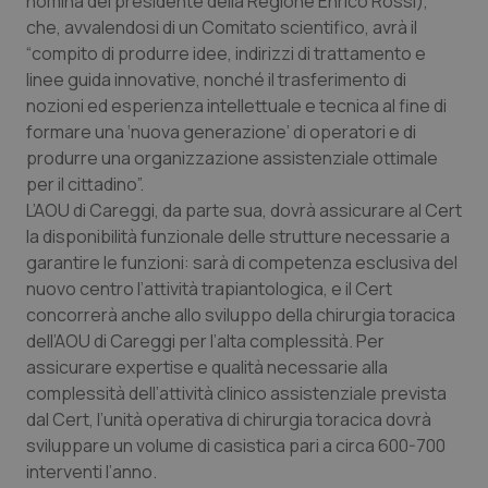
nomina del presidente della Regione Enrico Rossi),
che, avvalendosi di un Comitato scientifico, avrà il
Piemonte
HIV
“compito di produrre idee, indirizzi di trattamento e
linee guida innovative, nonché il trasferimento di
Provincia Autonoma di Bolzano
Infezioni & Febbre
nozioni ed esperienza intellettuale e tecnica al fine di
formare una ‘nuova generazione’ di operatori e di
Provincia Autonoma di Trento
Ipertensione & Scompenso
produrre una organizzazione assistenziale ottimale
per il cittadino”.
Puglia
Malattie rare
L’AOU di Careggi, da parte sua, dovrà assicurare al Cert
la disponibilità funzionale delle strutture necessarie a
garantire le funzioni: sarà di competenza esclusiva del
Sardegna
Malattia di Crohn & Rettocolite Ulcerosa
nuovo centro l’attività trapiantologica, e il Cert
concorrerà anche allo sviluppo della chirurgia toracica
Sicilia
Neuroscienze & patologie neurodegenerative
dell’AOU di Careggi per l’alta complessità. Per
assicurare expertise e qualità necessarie alla
Toscana
Obesità
complessità dell’attività clinico assistenziale prevista
dal Cert, l’unità operativa di chirurgia toracica dovrà
Umbria
Oftalmologia
sviluppare un volume di casistica pari a circa 600-700
interventi l’anno.