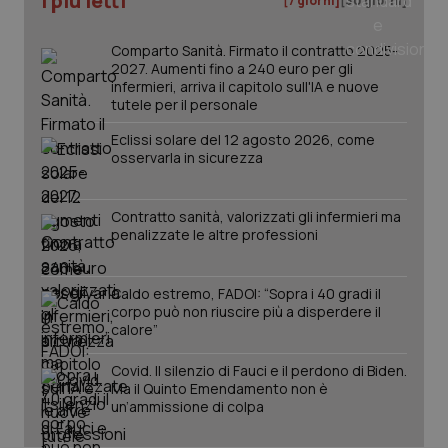
I più letti
[7 giorni]
[30 giorni]
_ga
1 anno
Google LLC
mes
.quotidianosanita.it
Comparto Sanità. Firmato il contratto 2025-
2027. Aumenti fino a 240 euro per gli
infermieri, arriva il capitolo sull'IA e nuove
tutele per il personale
Eclissi solare del 12 agosto 2026, come
osservarla in sicurezza
Contratto sanità, valorizzati gli infermieri ma
penalizzate le altre professioni
Caldo estremo, FADOI: “Sopra i 40 gradi il
corpo può non riuscire più a disperdere il
calore”
Covid. Il silenzio di Fauci e il perdono di Biden.
Ma il Quinto Emendamento non è
un’ammissione di colpa