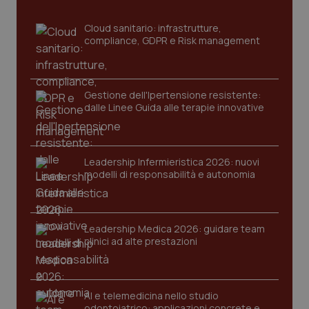
sito web abilitandone funzionalità di base quali la
navigazione sulle pagine e l'accesso alle aree
Cloud sanitario: infrastrutture,
protette del sito. Il sito web non è in grado di
compliance, GDPR e Risk management
funzionare correttamente senza questi cookie.
Nome
Fornitore
/
Dominio
Scaden
VISITOR_PRIVACY_METADATA
5 mesi
YouTube
settim
.youtube.com
Gestione dell'Ipertensione resistente:
dalle Linee Guida alle terapie innovative
Leadership Infermieristica 2026: nuovi
modelli di responsabilità e autonomia
Leadership Medica 2026: guidare team
clinici ad alte prestazioni
AI e telemedicina nello studio
CookieScriptConsent
5 mesi
CookieScript
odontoiatrico: applicazioni concrete e