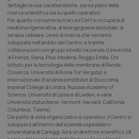
Calabria
Asma & BPCO
dettaglio le sue caratteristiche, sia sul piano della
ricerca scientifica sia su quello operativo.
Per quanto concerne la ricerca il Cert si occuperà di
Campania
Car-T
medicina rigenerativa, di bioingegneria tessutale, di
terapia cellulare. Linee di ricerca che verranno
Emilia-Romagna
Colesterolo & coronaropatie
sviluppate nell’ambito del Centro, e tramite
collaborazioni con gruppi a livello nazionale (Università
Friuli Venezia Giulia
Dermatite Atopica
di Firenze, Siena, Pisa, Modena, Reggio Emilia, Cnr
Istituto per la tecnologia delle membrane di Rende,
Lazio
Diabete & glucometri
Cosenza, Università di Roma Tor Vergata) e
internazionale (Karolinska Institutet di Stoccolma,
Liguria
Disturbi dell’umore
Imperial College di Londra, Russian Academy of
Science, Università di Lipsia e di Leiden, e varie
Lombardia
Dolore
Università statunitensi: Vermont, Harvard, California,
Columbus, Tulane).
Dal punto di vista organizzativo e operativo, il Centro si
Marche
Donna & Salute
svilupperà all’interno dell’azienda ospedaliero-
universitaria di Careggi. Avrà un direttore scientifico (di
Molise
Epatiti