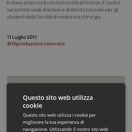
Valle D’Aosta
Oncodermatologia
In base ad accordi con l’università di Firenze, il Centro
sarà infine sede di lezioni e di attività tutoriale per gli
Veneto
Oncoematologia
studenti della facoltà di medicina e chirurgia.
Oncologia & Nutrizione
11 Luglio 2011
© Riproduzione riservata
Psoriasi & pelle
Quotidiano Cardiologia
Quotidiano Chirurgia
Potrebbe interessarti in
Quotidiano Oncologia
Questo sito web utilizza
Regioni e Asl
cookie
Quotidiano Pediatria
Questo sito web utilizza i cookie per
Cresce la ricerca in Emilia-Romagna:
migliorare la tua esperienza di
Rene & patologie urogenitali
nel 2025 condotti 1.530 studi, il
navigazione. Utilizzando il nostro sito web
numero più alto degli ultimi cinque