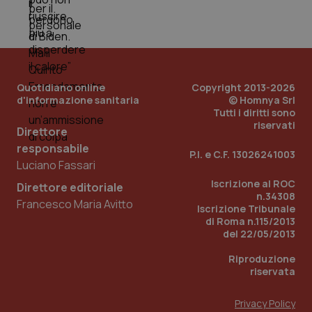
PHPSESSID
Sessio
PHP.net
www.quotidianosanita.it
Quotidiano online
Copyright 2013-2026
d'informazione sanitaria
© Homnya Srl
Tutti i diritti sono
riservati
Direttore
responsabile
P.I. e C.F. 13026241003
Luciano Fassari
Iscrizione al ROC
Direttore editoriale
n.34308
Francesco Maria Avitto
Iscrizione Tribunale
di Roma n.115/2013
del 22/05/2013
Riproduzione
riservata
Privacy Policy
_ga_KM60CM4NPH
.quotidianosanita.it
1 anno